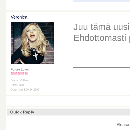
Veronica
Juu tämä uusi
Ehdottomasti 
________
Future Lover
Status: Offline
Posts: 570
Date: Jan 8 09:54 2009
Quick Reply
Please 