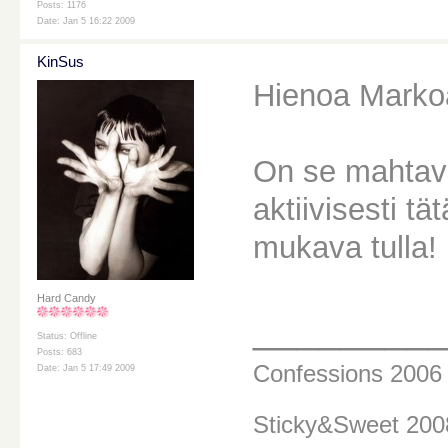
Posts: 1176
Date: Jan 5 16:22 2009
KinSus
Hienoa Marko
On se mahtava 
aktiivisesti tä
mukava tulla! 
Hard Candy
________
Status: Offline
Posts: 683
Confessions 200
Date: Jan 5 17:49 2009
Sticky&Sweet 20