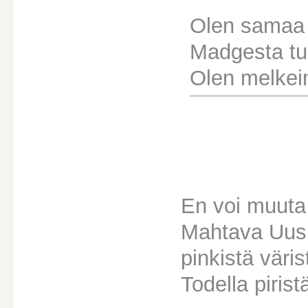
Olen samaa 
Madgesta tuo
Olen melkei
En voi muuta
Mahtava Uusi
pinkistä väris
Todella pirist