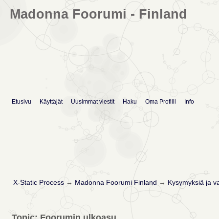
Madonna Foorumi - Finland
Etusivu
Käyttäjät
Uusimmat viestit
Haku
Oma Profiili
Info
X-Static Process
→
Madonna Foorumi Finland
→
Kysymyksiä ja v
Topic: Foorumin ulkoasu