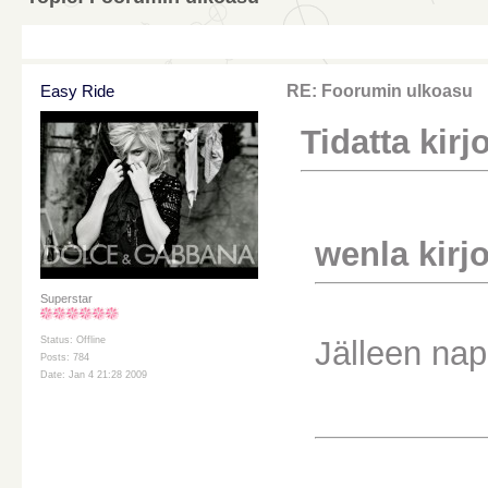
Easy Ride
RE: Foorumin ulkoasu
Tidatta kirjo
wenla kirjoi
Superstar
Jälleen nap
Status: Offline
Posts: 784
Date: Jan 4 21:28 2009