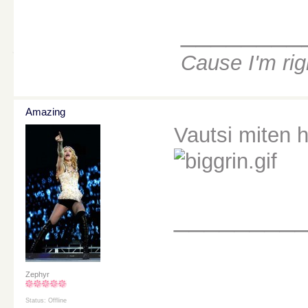
________
Cause I'm ri
Amazing
Vautsi miten h
________
Zephyr
Status: Offline