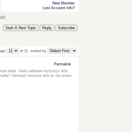
New Member
Lost Account Info?
DVD
Start A New Topic
Reply
Subscribe
Page
of 11
sorted by
Permalink
enpä tiedä. Vielä sellainen kysymys että
jelmalla? Varmasti huomaa että en ole ennen