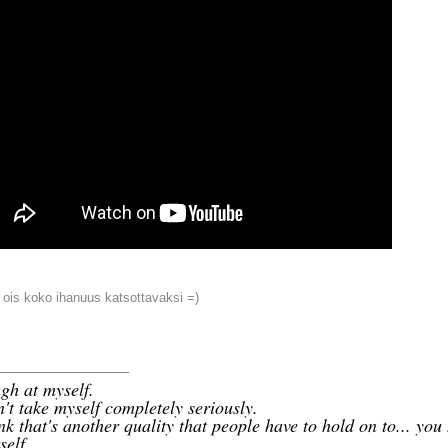
 ois koko ihanuus katsottavaksi =)
_______________
gh at myself.
n't take myself completely seriously.
ink that's another quality that people have to hold on to... you
self.