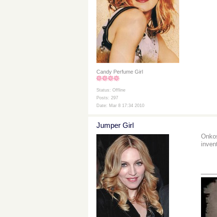
Candy Perfume Girl
Status: Offline
Posts: 297
Date: Mar 8 17:34 2010
Jumper Girl
Onkos
invent
___