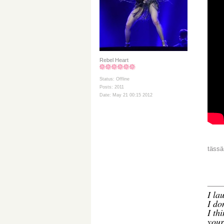
Rebel Heart
Status: Offline
Posts: 2011
Date: May 21 00:15 2012
tässä
___
I
lau
I do
I th
your