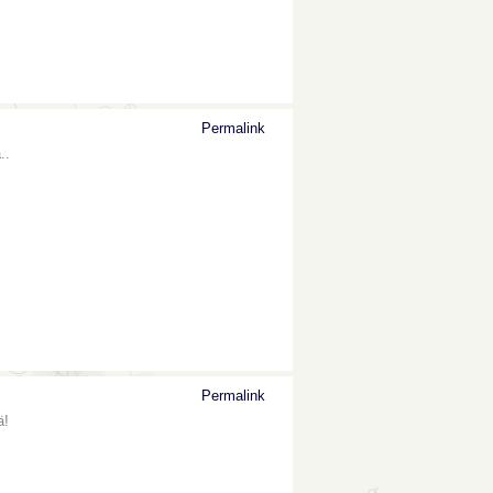
Permalink
..
Permalink
ä!