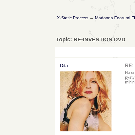
X-Static Process
→
Madonna Foorumi Fi
Topic: RE-INVENTION DVD
Dita
RE:
No ei
pysty
mihin
___