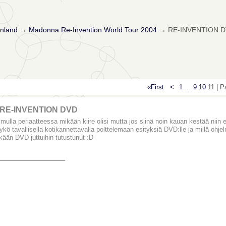
nland
→
Madonna Re-Invention World Tour 2004
→
RE-INVENTION 
«First
<
1
…
9
10
11 | 
 RE-INVENTION DVD
 mulla periaatteessa mikään kiire olisi mutta jos siinä noin kauan kestää niin 
ykö tavallisella kotikannettavalla polttelemaan esityksiä DVD:lle ja millä oh
kään DVD juttuihin tutustunut :D
_______________