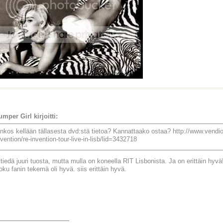
umper Girl kirjoitti:
nkos kellään tällasesta dvd:stä tietoa? Kannattaako ostaa? http://www.vendi
nvention/re-invention-tour-live-in-lisb/lid=3432718
iedä juuri tuosta, mutta mulla on koneella RIT Lisbonista. Ja on erittäin hyvä!
oku fanin tekemä oli hyvä. siis erittäin hyvä.
________________