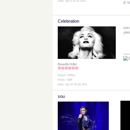
Date: Apr 4 15:32 2011
If 
Celebration
oon 
ylei
__
Beautiful Killer
Status: Offline
Posts: 1094
Date: Apr 27 20:34 2011
sou