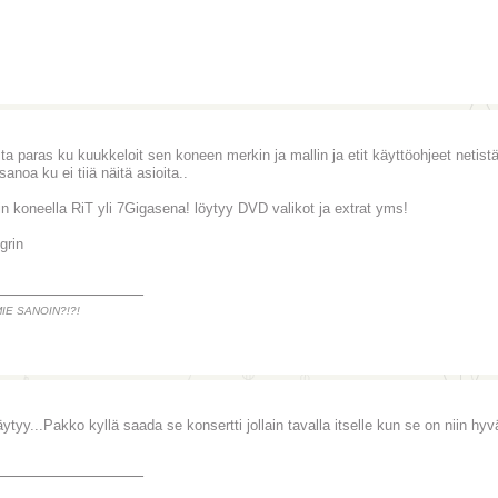
sta paras ku kuukkeloit sen koneen merkin ja mallin ja etit käyttöohjeet netistä
anoa ku ei tiiä näitä asioita..
in koneella RiT yli 7Gigasena! löytyy DVD valikot ja extrat yms!
_______________
MIE SANOIN?!?!
äytyy...Pakko kyllä saada se konsertti jollain tavalla itselle kun se on niin hyv
_______________