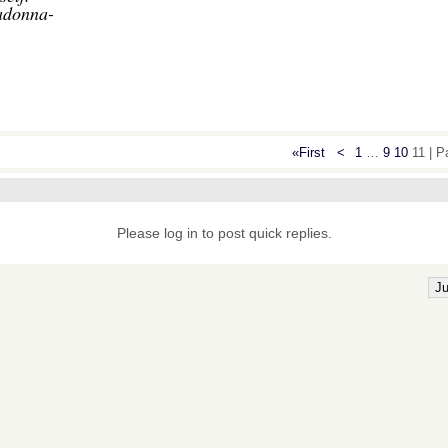
donna-
«First
<
1
…
9
10
11 | 
Please log in to post quick replies.