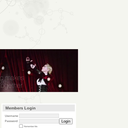
Members Login
Username
Login
Password
Remember Me