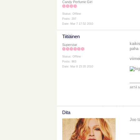
Candy Perfume Girl
Status: Offline
Posts: 297
Date: Mar 7 17:52 2010
Tiitiäinen
kaiki
Superstar
paha s
Status: Offline
viime
Posts: 963
Date: Mar 8 15:35 2010
___
MITÄ 
Dita
Joo t
___