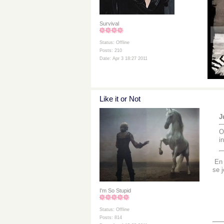
Survival
Status: Offline
Posts: 210
Date: Apr 3 18:27 2011
Like it or Not
J
O
i
En t
se j
I'm So Stupid
Status: Offline
__
Posts: 814