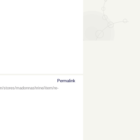
Permalink
om/stores/madonnashrine/item/re-