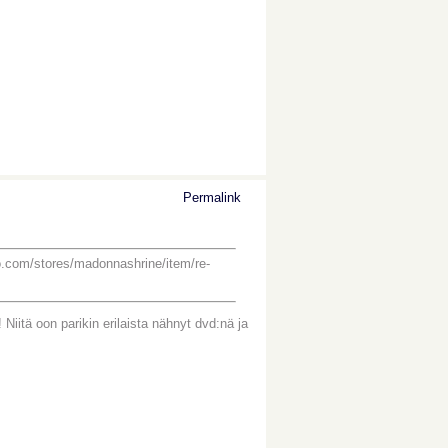
Permalink
o.com/stores/madonnashrine/item/re-
 Niitä oon parikin erilaista nähnyt dvd:nä ja