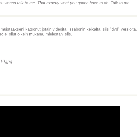
You wanna talk to me. That exactly what you gonna have to do. Talk to me.
muistaakseni katsonut jotain videoita lissabonin keikalta, siis "dvd" versioita
sö ei ollut oikein mukana, mielestäni siis.
________________