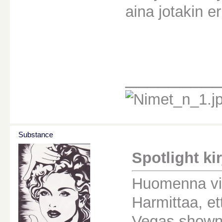
aina jotakin e
________
Substance
Spotlight kirj
Huomenna vi
Harmittaa, et
Vegas shown 