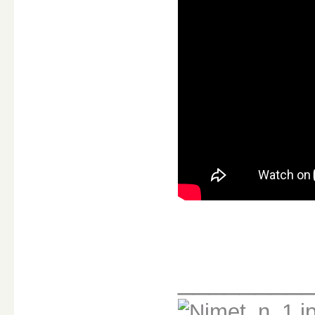
________