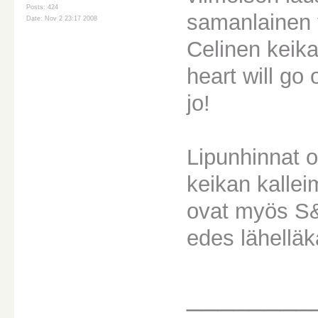
Posts: 424
samanlainen t
Date: Nov 2 23:17 2008
Celinen keikan
heart will go 
jo!
Lipunhinnat o
keikan kalle
ovat myös S&S
edes lähelläk
________