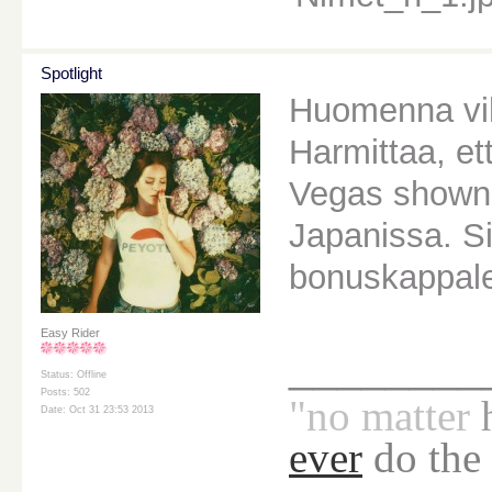
Spotlight
Huomenna vih
Harmittaa, et
Vegas shown 
Japanissa. Si
bonuskappale
Easy Rider
________
Status: Offline
Posts: 502
"no
matter
Date: Oct 31 23:53 2013
ever
do the