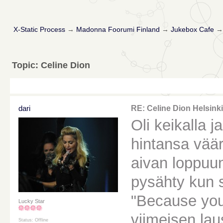
X-Static Process
→
Madonna Foorumi Finland
→
Jukebox Cafe
Topic: Celine Dion
dari
RE: Celine Dion Helsinki
Oli keikalla 
hintansa väärt
aivan loppuun
pysähty kun s
"Because you
Lucky Star
viimeisen laus
Status: Offline