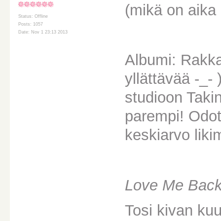
(mikä on aika
Status: Offline
Posts: 1057
Date: Nov 1 23:13 2013
Albumi: Rakka
yllättävää -_-
studioon Taki
parempi! Odot
keskiarvo liki
Love Me Back 
Tosi kivan kuul