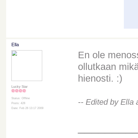
Ella
En ole menos
ollutkaan mikä
hienosti. :)
Lucky Star
Status: Offline
-- Edited by Ella
Posts: 428
Date: Feb 26 13:17 2009
________