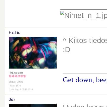
________
Hanhis
^ Kiitos tiedo
:D
________
Rebel Heart
Get down, beep
Status: Offline
Posts: 1870
Date: Nov 2 02:19 2013
dari