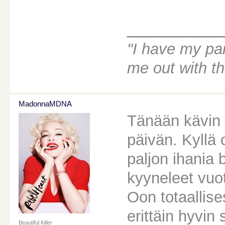
________
"I have my par
me out with t
MadonnaMDNA
Tänään kävin 
päivän. Kyllä 
paljon ihania 
kyyneleet vuo
Oon totaallise
erittäin hyvin 
Beautiful Killer