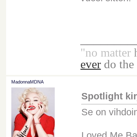
________
"no
matter
ever
do the
MadonnaMDNA
Spotlight kirj
Se on vihdoin
Loved Me Bac