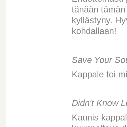
tänään tämän 
kyllästyny. Hy
kohdallaan!
Save Your So
Kappale toi m
Didn't Know L
Kaunis kappal