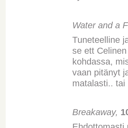
Water and a 
Tuneteelline j
se ett Celinen
kohdassa, miss
vaan pitänyt j
matalasti.. tai
Breakaway,
1
Ehdottomasti 