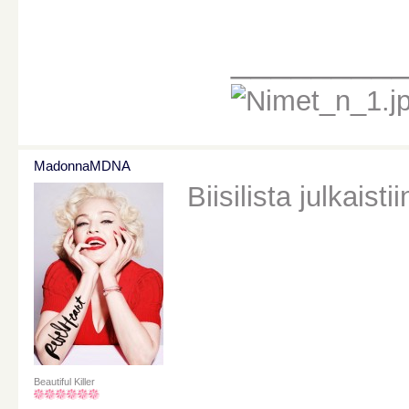
________
MadonnaMDNA
Biisilista julkaist
Beautiful Killer