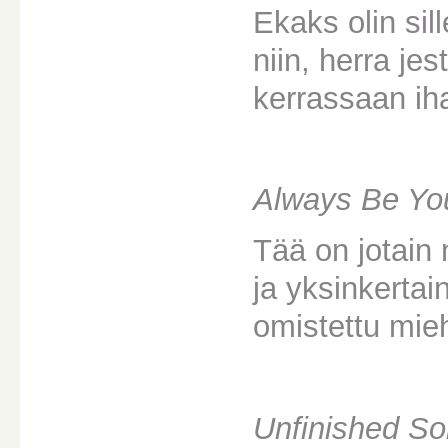
Ekaks olin sil
niin, herra je
kerrassaan ih
Always Be You
Tää on jotain n
ja yksinkertai
omistettu mieh
Unfinished S