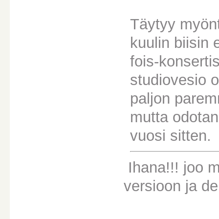
Täytyy myöntä
kuulin biisin
fois-konserti
studiovesio o
paljon parem
mutta odotan
vuosi sitten.
Ihana!!! joo m
versioon ja d