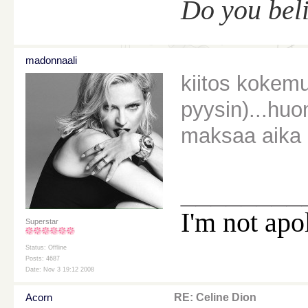
Do you bel
madonnaali
kiitos kokemu
pyysin)...hu
maksaa aika 
________
I'm not apo
Superstar
Status: Offline
Posts: 4687
Date: Nov 3 19:12 2008
Acorn
RE: Celine Dion