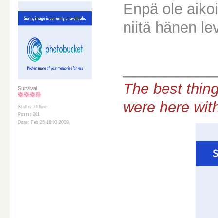
Enpä ole aiko
niitä hänen le
________
The best thing
Survival
were here wit
Status: Offline
Posts: 201
Date: Feb 25 18:03 2009