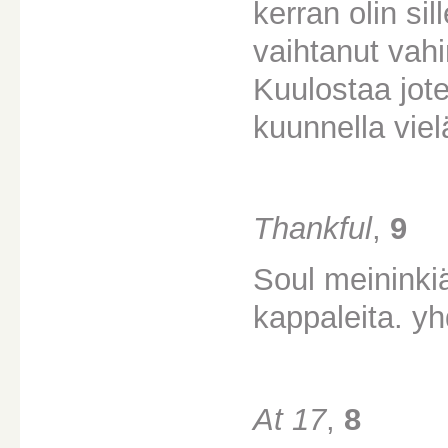
kerran olin si
vaihtanut vahi
Kuulostaa jote
kuunnella viel
Thankful
,
9
Soul meininki
kappaleita. yh
At 17
,
8