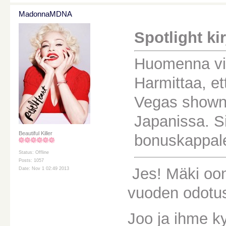
MadonnaMDNA
Spotlight kirj
Huomenna vi
Harmittaa, et
Vegas shown 
Japanissa. Si
Beautiful Killer
bonuskappale
Status: Offline
Posts: 1057
Jes! Mäki oon
Date: Nov 1 02:49 2013
vuoden odotus
Joo ja ihme ky