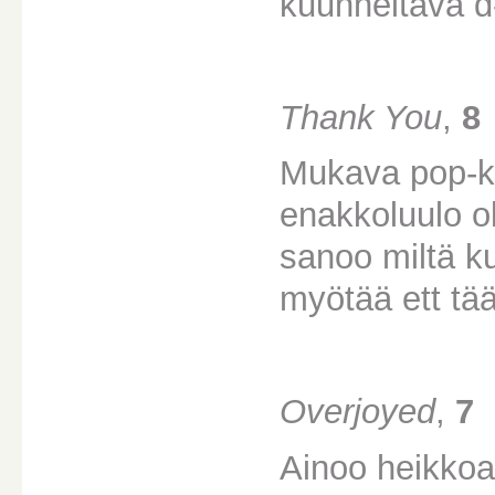
kuunneltava d
Thank You
,
8
Mukava pop-k
enakkoluulo o
sanoo miltä ku
myötää ett tä
Overjoyed
,
7
Ainoo heikkoa