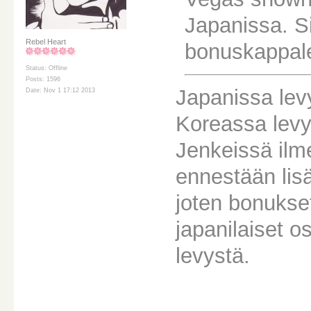
Japanissa. Si
Rebel Heart
bonuskappale
Status: Offline
Posts: 1596
Japanissa lev
Date: Nov 1 17:12 2013
Koreassa levyt
Jenkeissä ilme
ennestään lisä
joten bonukset
japanilaiset o
levystä.