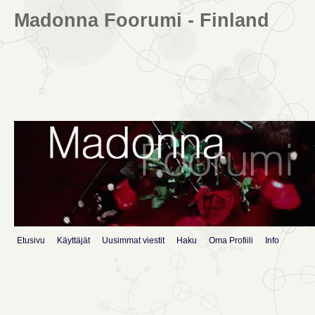
Madonna Foorumi - Finland
Etusivu
Käyttäjät
Uusimmat viestit
Haku
Oma Profiili
Info