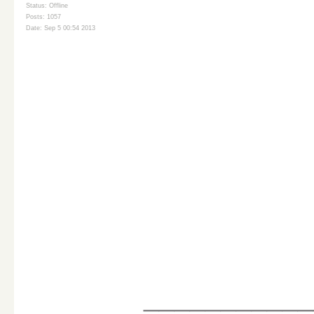
Status: Offline
Posts: 1057
Date: Sep 5 00:54 2013
___________