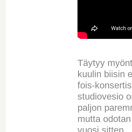
Täytyy myöntä
kuulin biisin
fois-konserti
studiovesio o
paljon paremm
mutta odotan
vuosi sitten.