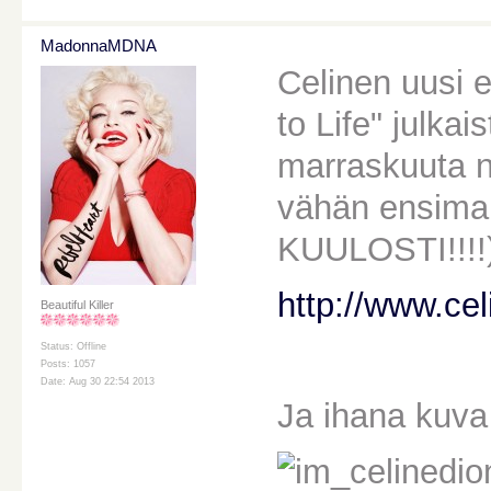
MadonnaMDNA
Celinen uusi 
to Life" julkai
marraskuuta n
vähän ensima
KUULOSTI!!!!
http://www.ce
Beautiful Killer
Status: Offline
Posts: 1057
Date: Aug 30 22:54 2013
Ja ihana kuva