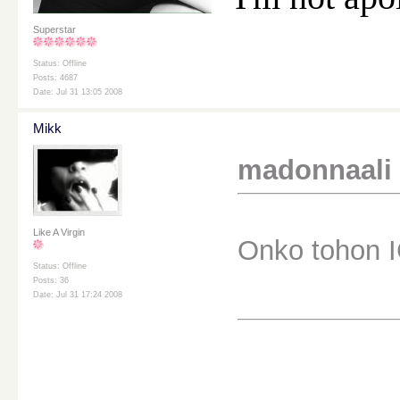
Superstar
Status: Offline
Posts: 4687
Date: Jul 31 13:05 2008
Mikk
madonnaali k
Like A Virgin
Onko tohon IC
Status: Offline
Posts: 36
Date: Jul 31 17:24 2008