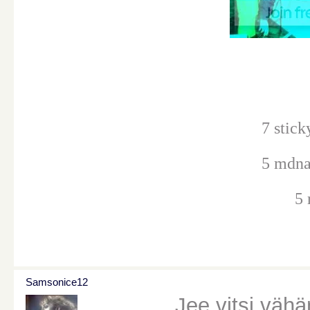
7 stick
5 mdna,
5 
Samsonice12
Jee vitsi vähä