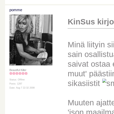
pomme
KinSus kirjoi
Minä liityin 
sain osallis
saivat ostaa 
Beautiful Killer
muut' päästiin
Status: Offline
sikasiistit
Posts: 1297
Date: Aug 7 22:32 2008
Muuten ajatte
'ison maailm