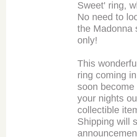
Sweet' ring, w
No need to loo
the Madonna s
only!
This wonderfu
ring coming i
soon become t
your nights ou
collectible it
Shipping will 
announcement 