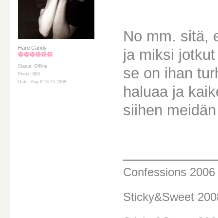
No mm. sitä, et
Hard Candy
ja miksi jotku
Status: Offline
se on ihan tu
Posts: 683
Date: Aug 9 18:25 2008
haluaa ja kaike
siihen meidän 
________
Confessions 200
Sticky&Sweet 20