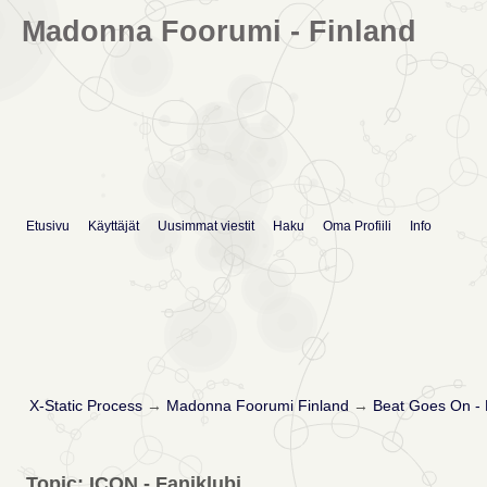
Madonna Foorumi - Finland
Etusivu
Käyttäjät
Uusimmat viestit
Haku
Oma Profiili
Info
X-Static Process
→
Madonna Foorumi Finland
→
Beat Goes On -
Topic: ICON - Faniklubi