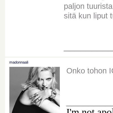
paljon tuurista
sitä kun liput 
________
madonnaali
Onko tohon IC
________
I'm not apo