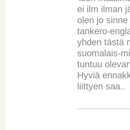
ei ilm ilman
olen jo sinne 
tankero-engla
yhden tästä 
suomalais-mi
tuntuu olevan
Hyviä ennakko
liittyen saa..