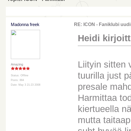
Madonna freek
RE: ICON - Faniklubi uudi
Heidi kirjoitt
Liityin sitte
Amazing
tuurilla just
Status: Offline
Posts: 884
presale mah
Date: May 3 21:23 2008
Harmittaa tod
kiertueella 
mutta taitaap