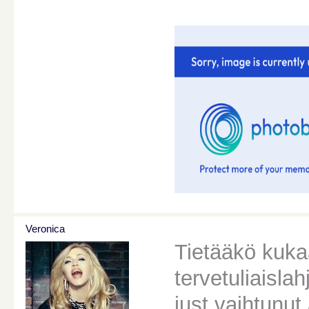
Veronica
Tietääkö kukaa
tervetuliaisla
just vaihtunut