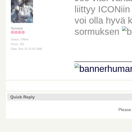
liittyy ICONii
voi olla hyvä k
sormuksen
Survival
Status: Offline
Posts: 202
Date: Nov 24 15:43 2008
________
Quick Reply
Please 