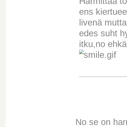
Harmittaa to
ens kiertue
livenä mutta
edes suht hy
itku,no ehkä
No se on harm