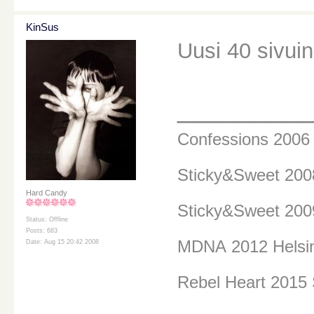
KinSus
Uusi 40 sivuin
________
Confessions 200
Sticky&Sweet 20
Hard Candy
Sticky&Sweet 200
Status: Offline
Posts: 683
MDNA
2012 Helsi
Date: Aug 15 20:42 2008
Rebel Heart 2015