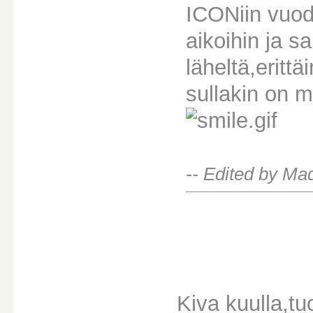
ICONiin vuod
aikoihin ja s
läheltä,eritt
sullakin on m
-- Edited by Ma
Kiva kuulla,tu