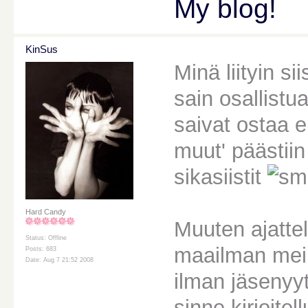
My blog!
KinSus
Minä liityin s
sain osallist
saivat ostaa e
muut' päästiin 
sikasiistit
Hard Candy
Muuten ajattel
Status: Offline
maailman mein
Posts: 683
Date: Aug 7 21:52 2008
ilman jäsenyy
sinne kirjoitel