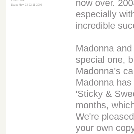
now over. 200
Posts: 832
Date: Nov 23 22:11 2008
especially wit
incredible su
Madonna and I
special one, b
Madonna's car
Madonna has 
'Sticky & Swee
months, which
We're pleased
your own copy 