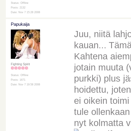
Status: Offline
Posts: 2132
Date: Nov 7 15:28 2008
Papukaija
Juu, niitä lah
kauan... Tämän
Kahtena aiemp
jotain muuta (
Fighting Spirit
purkki) plus j
Status: Offline
Posts: 1671
Date: Nov 7 19:58 2008
hoidettu, jote
ei oikein toimi
tule ollenkaan 
nyt kolmatta v