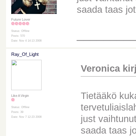
saada taas jot
Future Lover
________
Status: Offline
Posts: 570
Date: Nov 4 14:13 2008
Ray_Of_Light
Veronica kirj
Tietääkö kuka
Like A Virgin
tervetuliaisl
Status: Offline
Posts: 39
just vaihtunu
Date: Nov 7 12:23 2008
saada taas jo