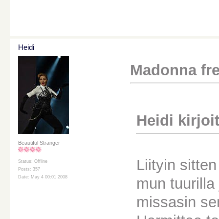
Heidi
Madonna free
Heidi kirjoit
Beautiful Stranger
Liityin sitt
Status: Offline
Posts: 357
Date: May 4 00:01 2008
mun tuurilla
missasin se