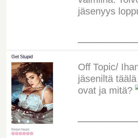
jäsenyys lopp
________
Get Stupid
Off Topic/ Iha
jäseniltä täälä
ovat ja mitä?
________
Rebel Heart