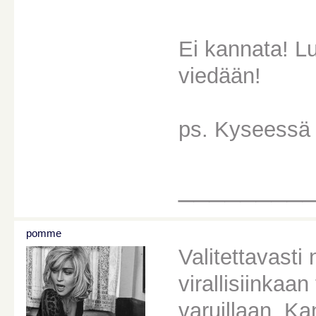
Ei kannata! Lu
viedään!
ps. Kyseessä 
________
pomme
Valitettavasti 
virallisiinkaa
varuillaan. Ka