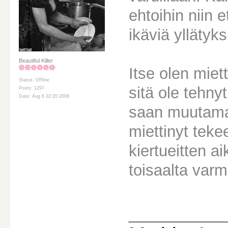
ehtoihin niin 
ikäviä yllätyks
Beautiful Killer
Itse olen miett
Status: Offline
sitä ole tehny
Posts: 1297
Date: Aug 6 22:20 2008
saan muutaman
miettinyt teke
kiertueitten a
toisaalta varm
________