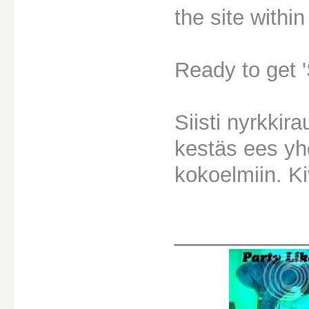
the site withi
Ready to get 
Siisti nyrkkir
kestäs ees yhd
kokoelmiin. Ki
________