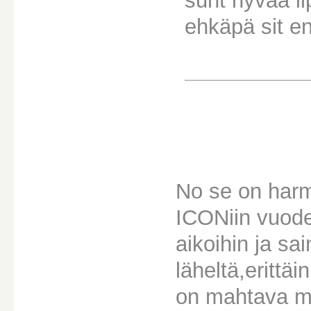
suht hyvää li
ehkäpä sit e
No se on harmi
ICONiin vuode
aikoihin ja sa
läheltä,erittä
on mahtava ma