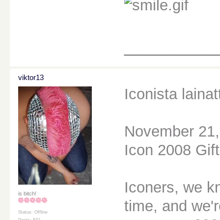
________
viktor13
Iconista lainat
November 21,
Icon 2008 Gif
Iconers, we kn
is bitch!
time, and we'r
Status: Offline