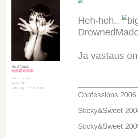
Heh-heh..
DrownedMadonn
Ja vastaus on k
Hard Candy
________
Status: Offline
Posts: 683
Date: Aug 10 20:03 2008
Confessions 200
Sticky&Sweet 20
Sticky&Sweet 200