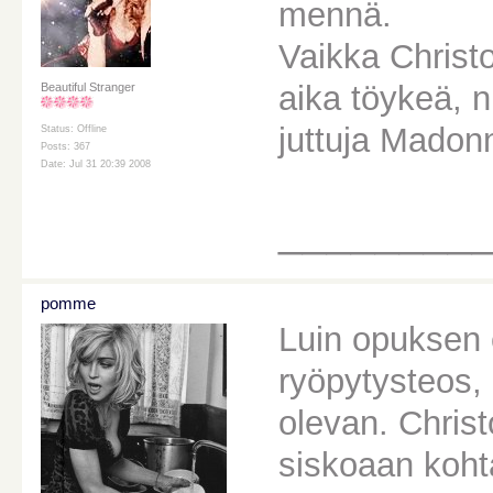
mennä.
Vaikka Christ
aika töykeä, n
Beautiful Stranger
juttuja Madon
Status: Offline
Posts: 367
Date: Jul 31 20:39 2008
________
pomme
Luin opuksen 
ryöpytysteos, 
olevan. Christ
siskoaan kohta