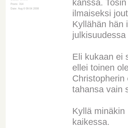
kanssa. Tosin 
Posts: 314
Date: Aug 6 09:04 2008
ilmaiseksi jo
Kyllähän hän 
julkisuudessa t
Eli kukaan ei 
ellei toinen o
Christopherin
tahansa vain s
Kyllä minäkin
kaikessa.