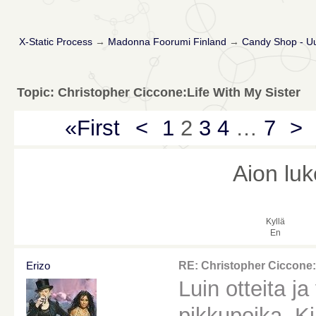
X-Static Process
→
Madonna Foorumi Finland
→
Candy Shop - Uu
Topic: Christopher Ciccone:Life With My Sister
«First
<
1
2
3
4
…
7
>
Aion luk
Kyllä
En
Erizo
RE: Christopher Ciccone:L
Luin otteita ja
pikkupoika. K