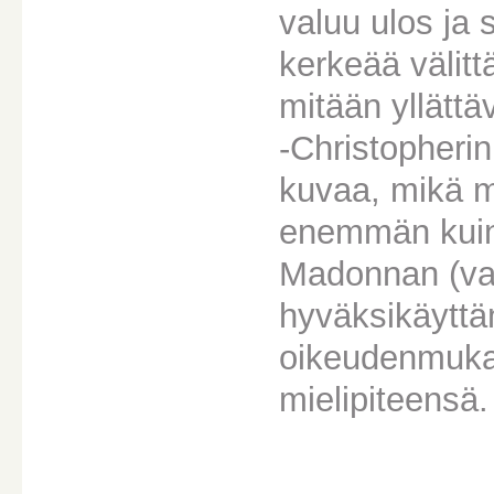
valuu ulos ja 
kerkeää välittä
mitään yllättä
-Christopherin
kuvaa, mikä m
enemmän kuin 
Madonnan (vai
hyväksikäyttäm
oikeudenmukais
mielipiteensä.
________