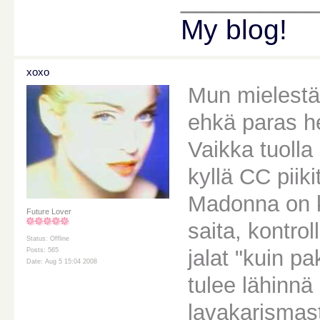
My blog!
xoxo
Mun mielestä 
ehkä paras h
Vaikka tuolla 
kyllä CC piik
Madonna on k
Future Lover
saita, kontroll
Status: Offline
jalat "kuin p
Posts: 565
Date: Aug 5 15:04 2008
tulee lähinnä
lavakarismas