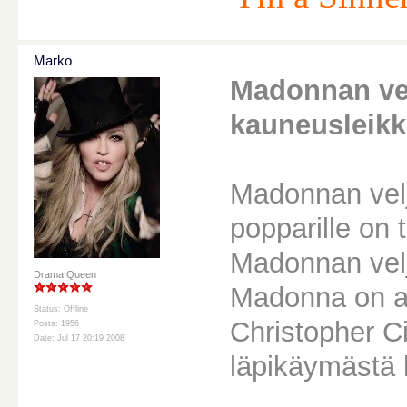
Marko
Madonnan vel
kauneusleik
Madonnan vel
popparille on 
Madonnan velje
Drama Queen
Madonna on aih
Status: Offline
Christopher C
Posts: 1956
Date: Jul 17 20:19 2008
läpikäymästä 