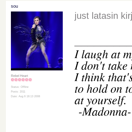
sou
just latasin kir
________
I
laugh at m
I don't take
I think that
Rebel Heart
to hold on t
Status: Offline
Posts: 2011
at yourself.
Date: Aug 6 18:13 2008
-Madonna-