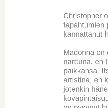
Christopher o
tapahtumien p
kannattanut h
Madonna on e
narttuna, en 
paikkansa. It
artistina, en 
jotenkin hän
kovapintaisuu
on pysynyt hu