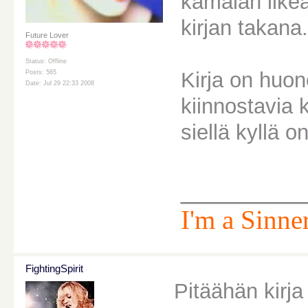
kamalan ilkeä
kirjan takana.
Future Lover
Status: Offline
Kirja on huon
Posts: 565
Date: Jul 29 22:33 2008
kiinnostavia 
siellä kyllä on
________
I'm a Sinner
FightingSpirit
Pitäähän kirja