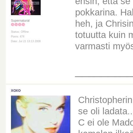
ensin, että se
pokkarina. Hal
heh, ja Chris
Supernatural
totuutta kuin
Status: Offline
Posts: 474
Date: Jul 21 13:13 2008
varmasti myös l
________
xoxo
Christopherin
se oli ladata
C ei ole Mad