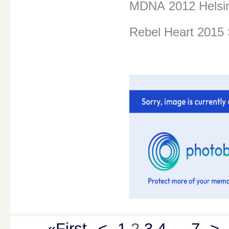
MDNA
2012 Helsi
Rebel Heart 2015
«First
<
1
2
3
4
…
7
>