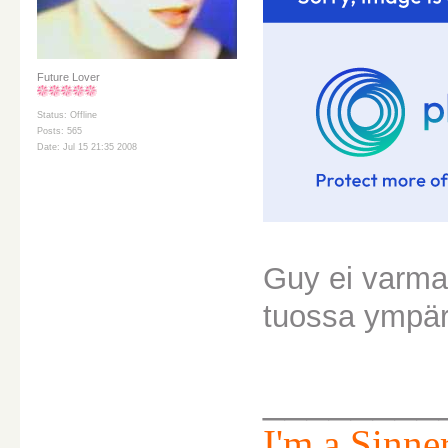
Future Lover
Status: Offline
Posts: 565
Date: Jul 15 21:35 2008
Guy ei varmaa
tuossa ympär
________
I'm a Sinner