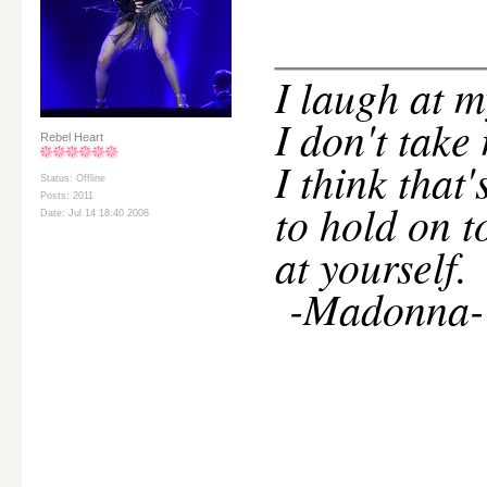
________
I
laugh at m
I don't take
Rebel Heart
I think that
Status: Offline
Posts: 2011
to hold on t
Date: Jul 14 18:40 2008
at yourself.
-Madonna-