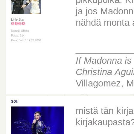
ja jos Madonna
nähdä monta a
Little Star
Status: Offline
Posts: 314
Date: Jul 14 17:28 2008
________
If Madonna is
Christina Agui
Villagomez, Ma
sou
mistä tän kir
kirjakaupasta