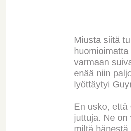
Miusta siitä tu
huomioimatta 
varmaan suiva
enää niin pal
lyöttäytyi Gu
En usko, että C
juttuja. Ne o
miltä hänestä 