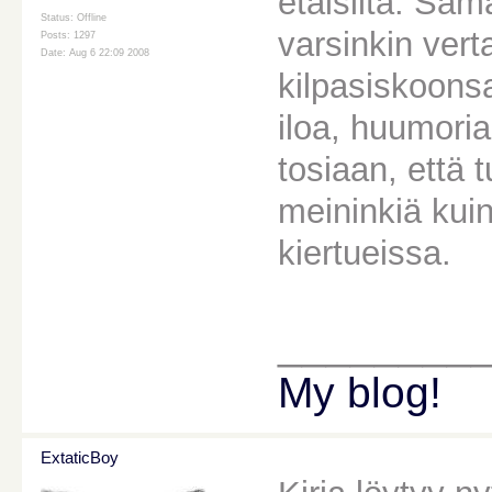
etäisiltä. Sam
Status: Offline
varsinkin ver
Posts: 1297
Date: Aug 6 22:09 2008
kilpasiskoonsa
iloa, huumoria
tosiaan, että 
meininkiä kui
kiertueissa.
________
My blog!
ExtaticBoy