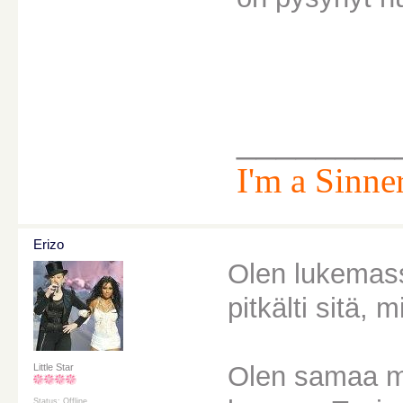
________
I'm a Sinner
Erizo
Olen lukemassa
pitkälti sitä, 
Olen samaa mi
Little Star
Status: Offline