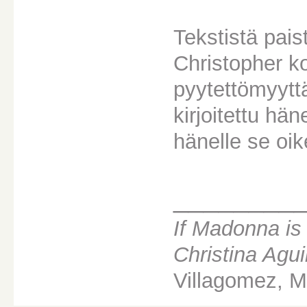
Tekstistä pai
Christopher k
pyytettömyyttä
kirjoitettu h
hänelle se oik
________
If Madonna is
Christina Agui
Villagomez, Ma