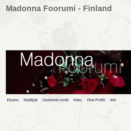
Madonna Foorumi - Finland
Etusivu
Käyttäjät
Uusimmat viestit
Haku
Oma Profiili
Info