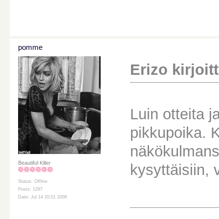
pomme
Erizo kirjoitt
Luin otteita j
pikkupoika. K
näkökulmansa
Beautiful Killer
kysyttäisiin,
Status: Offline
Posts: 1297
Date: Jul 14 20:01 2008