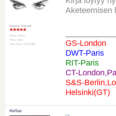
Kirja löytyy n
Aketeemisen h
Express Yourself
________
Status: Offline
Posts: 1623
GS-London
Date: Aug 7 15:58 2008
DWT-Paris
RIT-Paris
CT-London,Pa
S&S-Berlin,Lo
Helsinki(GT)
KinSus