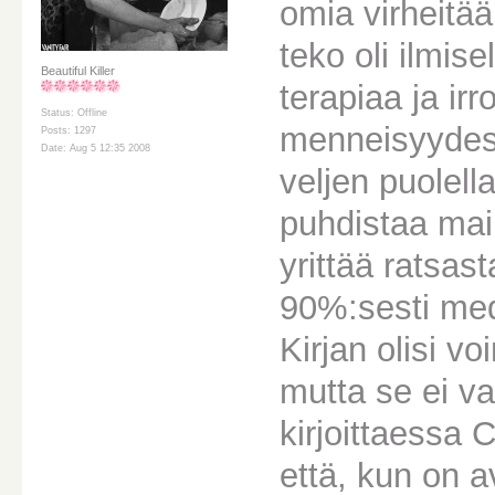
omia virheitää
teko oli ilmise
Beautiful Killer
terapiaa ja ir
Status: Offline
menneisyydest
Posts: 1297
Date: Aug 5 12:35 2008
veljen puolell
puhdistaa mai
yrittää ratsas
90%:sesti med
Kirjan olisi vo
mutta se ei v
kirjoittaessa 
että, kun on a