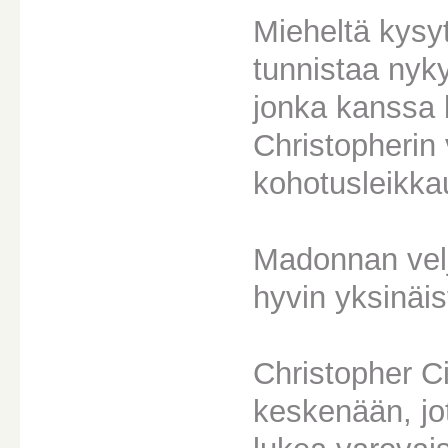
Mieheltä kysyt
tunnistaa nyk
jonka kanssa le
Christopherin
kohotusleikka
Madonnan vel
hyvin yksinäis
Christopher C
keskenään, j