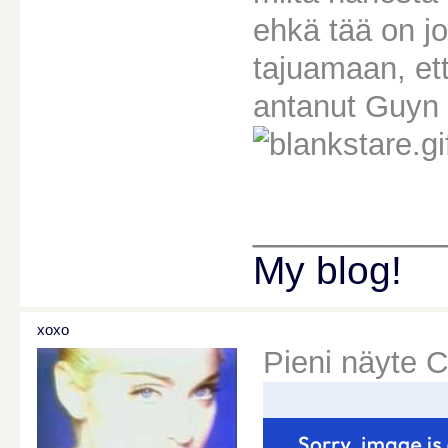
ehkä tää on j
tajuamaan, et
antanut Guyn tu
________
My blog!
xoxo
Pieni näyte C