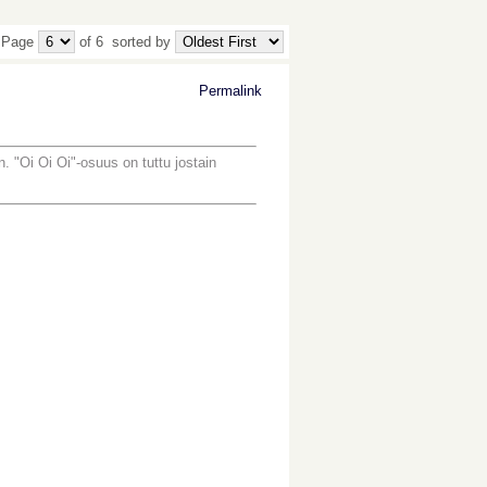
 Page
of 6
sorted by
Permalink
n. "Oi Oi Oi"-osuus on tuttu jostain