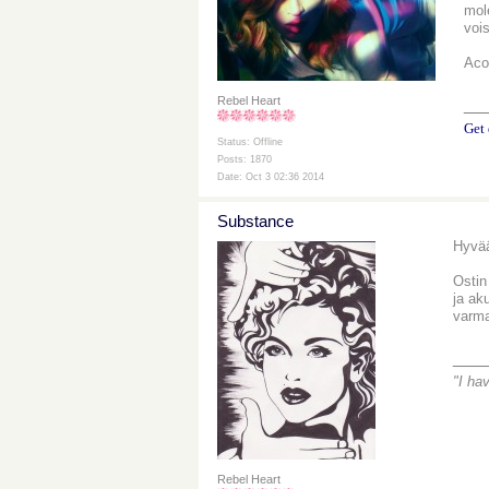
mol
vois
Acou
Rebel Heart
__
Get 
Status: Offline
Posts: 1870
Date: Oct 3 02:36 2014
Substance
Hyvää
Ostin
ja ak
varma
___
"I ha
Rebel Heart