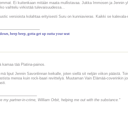
emmat. Ei kuitenkaan mitään maata mullistavaa. Jukka Immosen ja Jennin yhte
ko vaihtelu virkistää tulevaisuudessa...
stic versioista kolahtaa erityisesti Suru on kunniavieras. Kaikki se kalevala-
________________
down, beep beep, gotta get up outta your seat
 kamaa tää Platina-painos.
 mä liput Jennin Savonlinnan keikalle, joten siellä sit neljän viikon päästä. T
ustista menoa kuin rock-baari revittelyä. Muutaman Vain Elämää-coverinkin jos 
sti.
_______________
ve my partner-in-crime, William Orbit, helping me out with the substance."