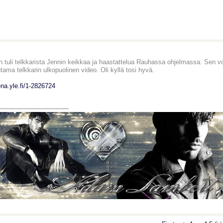
n tuli telkkarista Jennin keikkaa ja haastattelua Rauhassa ohjelmassa. Sen 
ama telkkarin ulkopuolinen video. Oli kyllä tosi hyvä.
na.yle.fi/1-2826724
________________