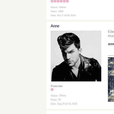
Status: Offline
Posts: 1596
Date: Oct 3 14:50 2014
Anne
Eile
muut
aree
__
Pretender
Status: Offline
Posts: 55
Date: Aug 25 10:41 2015