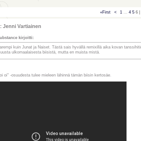
«First
<
1
…
4
5
6 |
: Jenni Vartiainen
ubstance kirjoitti:
arempi kuin Junat ja Naiset. Tästä sais hyvällä remixillä aika kovan tanssihiti
uusta ulkomaalaisesta biisistä, mutta en muista mistä.
oi oi" -osuudesta tulee mieleen lähinnä tämän biisin kertosäe.