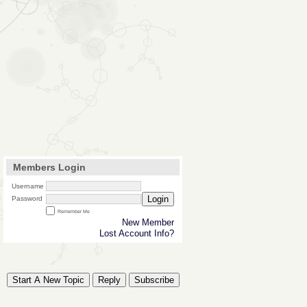
Members Login
Username
Login
Password
Remember Me
New Member
Lost Account Info?
Start A New Topic
Reply
Subscribe