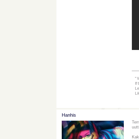
__
W
If
Le
Li
Hanhis
Ter
uut
Kak