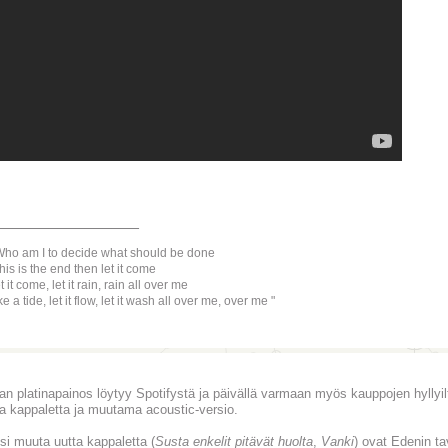
________________
ho am I to decide what should be done
 this is the end then let it come
t it come, let it rain, rain all over me
ke a tide, let it flow, let it wash all over me, over me
ran platinapainos löytyy Spotifystä ja päivällä varmaan myös kauppojen hyllyil
ta kappaletta ja muutama acoustic-versio.
si muuta uutta kappaletta (
Susta enkelit pitävät huolta
,
Vanki
) ovat Edenin ta