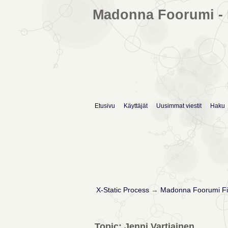
Madonna Foorumi - 
Etusivu
Käyttäjät
Uusimmat viestit
Haku
X-Static Process
→
Madonna Foorumi Fi
Topic: Jenni Vartiainen