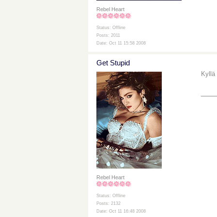
Rebel Heart
Status: Offline
Posts: 2011
Date: Oct 11 15:58 2008
Get Stupid
Kyllä
___
Rebel Heart
Status: Offline
Posts: 2132
Date: Oct 11 16:48 2008