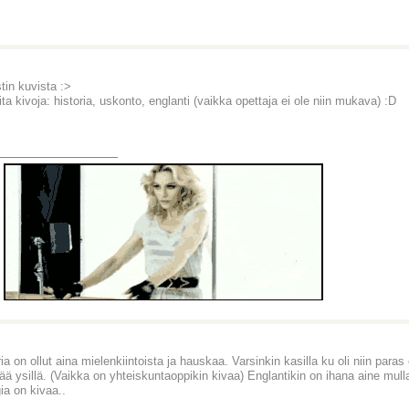
tin kuvista :>
ita kivoja: historia, uskonto, englanti (vaikka opettaja ei ole niin mukava) :D
_______________
h
ria on ollut aina mielenkiintoista ja hauskaa. Varsinkin kasilla ku oli niin paras
ää ysillä. (Vaikka on yhteiskuntaoppikin kivaa) Englantikin on ihana aine mul
gia on kivaa..