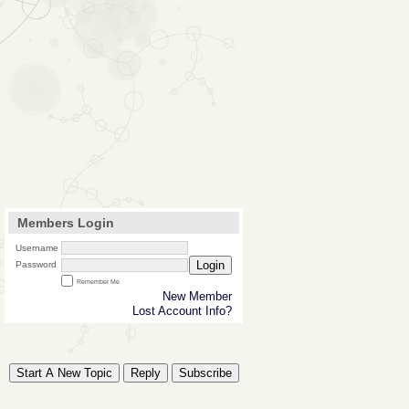
Members Login
Username
Login
Password
Remember Me
New Member
Lost Account Info?
Start A New Topic
Reply
Subscribe