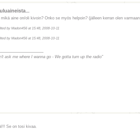
luaineista...
s mikä aine on/oli kivoin? Onko se myös helpoin? (jälleen kerran olen varmaan
dited by Madon456 at 15:48, 2008-10-11
dited by Madon456 at 15:48, 2008-10-11
________________
n't ask me where I wanna go -
We gotta turn up the radio"
!!! Se on tosi kivaa.
_______________