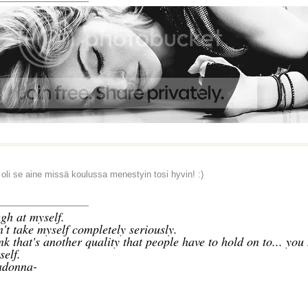
 oli se aine missä koulussa menestyin tosi hyvin! :)
_______________
gh at myself.
n't take myself completely seriously.
ink that's another quality that people have to hold on to... you
self.
donna-