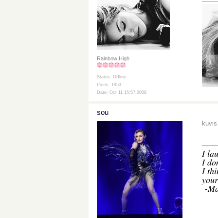
Rainbow High
Status: Offline
Posts: 1953
Date: Oct 11 15:57 2008
sou
kuvis
___
I
lau
I do
I th
your
-Ma