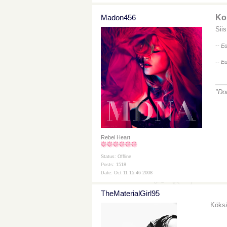
Madon456
Kou
Sii
-- E
-- E
__
"Do
Rebel Heart
Status: Offline
Posts: 1518
Date: Oct 11 15:46 2008
TheMaterialGirl95
Köksä
___