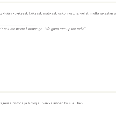
tykkään kuviksest, köksäst, matikast, uskonnost, ja kielist, mutta rakastan 
________________
n't ask me where I wanna go -
We gotta turn up the radio"
s,musa,historia ja biologia...vaikka inhoan koulua...heh
________________