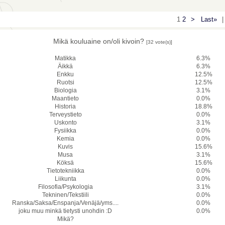
1
2
>
Last»
|
Mikä kouluaine on/oli kivoin?
[32 vote(s)]
Matikka
6.3%
Äikkä
6.3%
Enkku
12.5%
Ruotsi
12.5%
Biologia
3.1%
Maantieto
0.0%
Historia
18.8%
Terveystieto
0.0%
Uskonto
3.1%
Fysiikka
0.0%
Kemia
0.0%
Kuvis
15.6%
Musa
3.1%
Köksä
15.6%
Tietotekniikka
0.0%
Liikunta
0.0%
Filosofia/Psykologia
3.1%
Tekninen/Tekstiili
0.0%
Ranska/Saksa/Enspanja/Venäjä/yms....
0.0%
joku muu minkä tietysti unohdin :D
0.0%
Mikä?