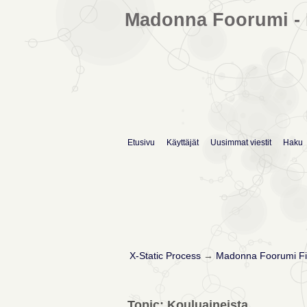
Madonna Foorumi - 
Etusivu
Käyttäjät
Uusimmat viestit
Haku
X-Static Process
→
Madonna Foorumi Fi
Topic: Kouluaineista...