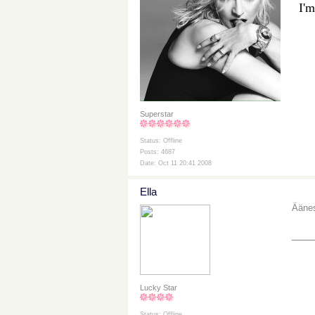
I'm
Superstar
Status: Offline
Posts: 4687
Date: Oct 11 20:41 2008
Ella
Äänes
___
Lucky Star
Status: Offline