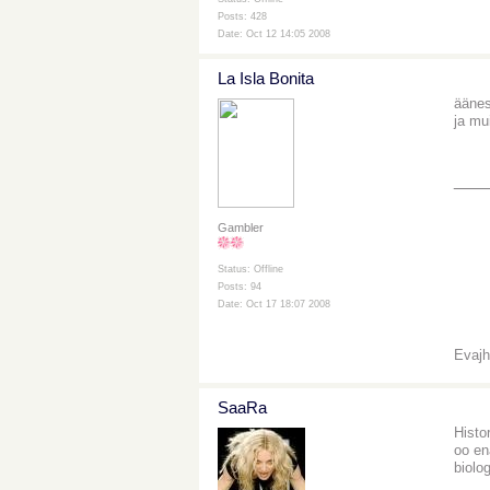
Posts: 428
Date: Oct 12 14:05 2008
La Isla Bonita
äänes
ja mu
___
Gambler
Status: Offline
Posts: 94
Date: Oct 17 18:07 2008
Evaj
SaaRa
Histo
oo en
biolo