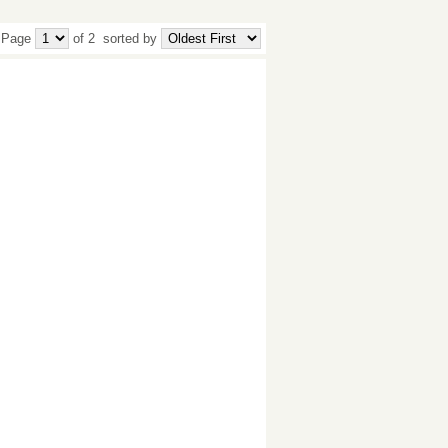
 Page
of 2
sorted by