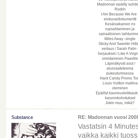
Madonnan epäilty suhde
Rodiin
I Am Because We Are 
elokuva/dokumentti
Kesänaikainen ns
rupsahtaminen ja
sairaalloinen laihtumin
Miles Away -single
Sticky And Sweetin Hitl
vertaus / Sarah Palin 
herjaukset / Like A Virgi
omistaminen Paavill
Läpinäkyvät asut /
alusvaateteema
pukeutumisessa
Hard Candy Promo To
Louis Vuitton mallina
oleminen
Epäillyt kauneusleikkauks
kasvonkohotukset
Jokin muu, mikä?
Substance
RE: Madonnan vuosi 200
Vastatsin 4 Minute
vaikka kaikki tuoss