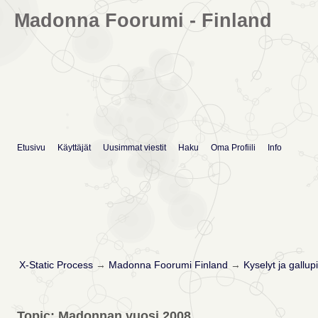
Madonna Foorumi - Finland
Etusivu
Käyttäjät
Uusimmat viestit
Haku
Oma Profiili
Info
X-Static Process
→
Madonna Foorumi Finland
→
Kyselyt ja gallupi
Topic: Madonnan vuosi 2008