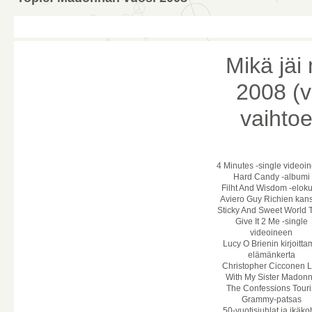
Mikä jäi
2008 (v
vaihto
4 Minutes -single videoi
Hard Candy -albumi
Filht And Wisdom -elok
Aviero Guy Richien kan
Sticky And Sweet World 
Give It 2 Me -single
videoineen
Lucy O Brienin kirjoitt
elämänkerta
Christopher Cicconen L
With My Sister Madon
The Confessions Tour
Grammy-patsas
50-vuotisjuhlat ja ikäk