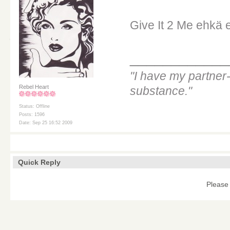
Give It 2 Me ehkä en
____________
"I have my partner-
Rebel Heart
substance."
Status: Offline
Posts: 1596
Date: Sep 25 16:52 2009
Quick Reply
Please 