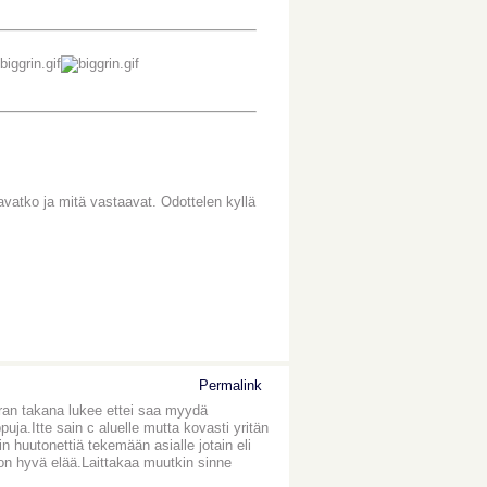
vatko ja mitä vastaavat. Odottelen kyllä
Permalink
rran takana lukee ettei saa myydä
uja.Itte sain c aluelle mutta kovasti yritän
n huutonettiä tekemään asialle jotain eli
on hyvä elää.Laittakaa muutkin sinne