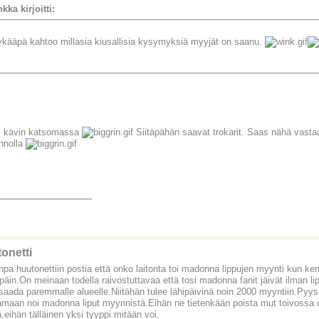
kka kirjoitti:
kääpä kahtoo millasia kiusallisia kysymyksiä myyjät on saanu.
, kävin katsomassa
Siitäpähän saavat trokarit. Saas nähä vastaa
innolla
_______________
onetti
inpa huutonettiin postia että onko laitonta toi madonna lippujen myynti kun ke
päin.On meinaan todella raivostuttavaa että tosi madonna fanit jäivät ilman lipp
 saada paremmalle alueelle.Niitähän tulee lähipäivinä noin 2000 myyntiin.Pyysi
amaan noi madonna liput myynnistä.Eihän ne tietenkään poista mut toivossa 
a,eihän tälläinen yksi tyyppi mitään voi.