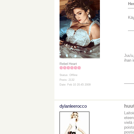
Hen
Käy
Juu'u
ihan 
Rebel Heart
Status: Offline
Posts: 2132
___
Date: Feb 10 20:45 2009
dylanleerocco
huut
Laito
eteen
vielä
poist
posti