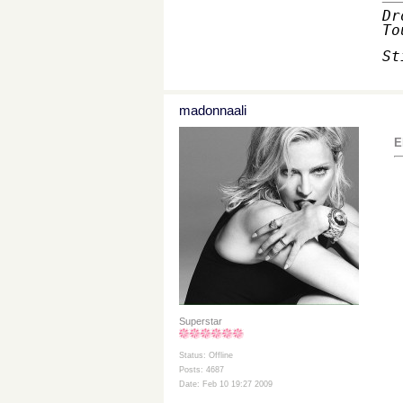
Dr
To
St
madonnaali
E
Superstar
Status: Offline
Posts: 4687
Date: Feb 10 19:27 2009