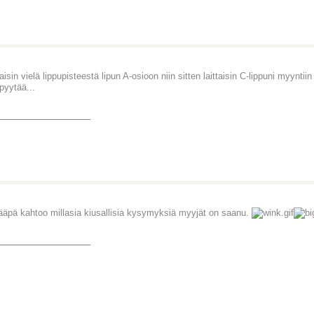
aisin vielä lippupisteestä lipun A-osioon niin sitten laittaisin C-lippuni myynti
pyytää...
_______________
äpä kahtoo millasia kiusallisia kysymyksiä myyjät on saanu.
_______________