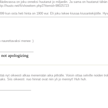
lläolevassa on joku onneksi huutanut jo miljardin. Ja sama on huutanut tähän
ttp://huuto.net/fi/showitem.php3?itemid=98025723
899 kun osta heti hinta on 1900 eur. Eli joku tekee kiusaa kiusantekijöille. Hy
n naurettavaksi menee :)
________________
 not apologizing
 tää nyt oikeesti alkaa menemään aika pitkälle. Voisin ottaa selville noiden tro
aaks. Siis oikeesti: nuo hinnat ovat niin yli jo mennyt! Huh huh.
_______________