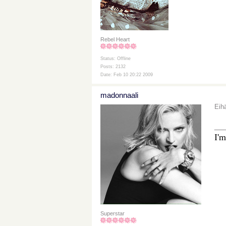
Rebel Heart
Status: Offline
Posts: 2132
Date: Feb 10 20:22 2009
madonnaali
Eih
__
I'm
Superstar