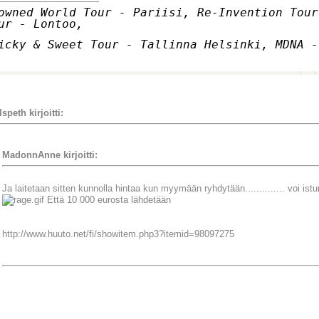
owned World Tour - Pariisi, Re-Invention Tour
ur - Lontoo,
icky & Sweet Tour - Tallinna Helsinki, MDNA -
lspeth kirjoitti:
MadonnAnne kirjoitti:
Ja laitetaan sitten kunnolla hintaa kun myymään ryhdytään.............. voi ist
Että 10 000 eurosta lähdetään
http://www.huuto.net/fi/showitem.php3?itemid=98097275