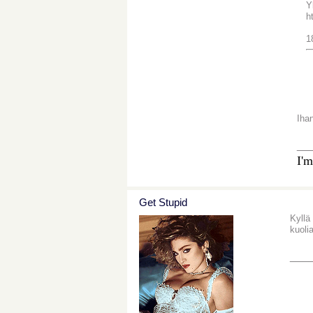
Y
h
1
Iha
__
I'm
Get Stupid
Kyllä
kuoli
___