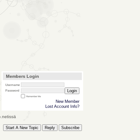
Members Login
Username
Login
Password
Remember Me
New Member
Lost Account Info?
o.netissä
Start A New Topic
Reply
Subscribe