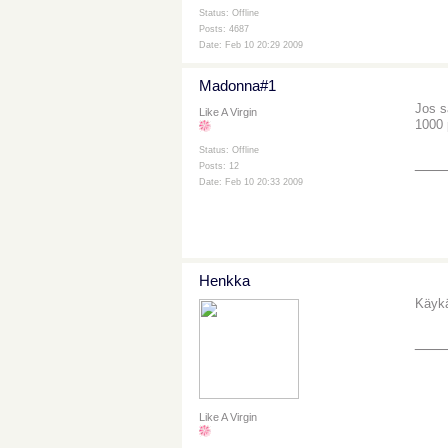
Status: Offline
Posts: 4687
Date: Feb 10 20:29 2009
Madonna#1
Jos s
Like A Virgin
1000 
Status: Offline
___
Posts: 12
Date: Feb 10 20:33 2009
Henkka
Käykä
___
Like A Virgin