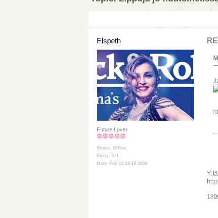
Elspeth
RE
M
J
h
Future Lover
Status: Offline
Posts: 571
Date: Feb 10 19:18 2009
Yll
htt
1899
__