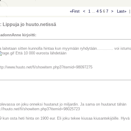
«First
<
1
…
4
5
6
7
>
Last»
|
: Lippuja jo huuto.netissä
adonnAnne kirjoitti:
a laitetaan sitten kunnolla hintaa kun myymään ryhdytään.............. voi istum
Että 10 000 eurosta lähdetään
ttp://www.huuto.net/fi/showitem.php3?itemid=98097275
äolevassa on joku onneksi huutanut jo miljardin. Ja sama on huutanut tähän
p://huuto.net/fi/showitem.php3?itemid=98025723
 kun osta heti hinta on 1900 eur. Eli joku tekee kiusaa kiusantekijöille. Hyvä
________________