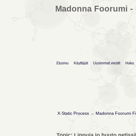
Madonna Foorumi - 
Etusivu
Käyttäjät
Uusimmat viestit
Haku
X-Static Process
→
Madonna Foorumi Fi
Topic: Lippuja jo huuto.netiss