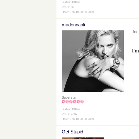
Status: Offline
Posts: 39
Date: Feb 10 20:36 2009
madonnaali
Joo
__
I'm
Superstar
Status: Offline
Posts: 4687
Date: Feb 10 20:38 2009
Get Stupid