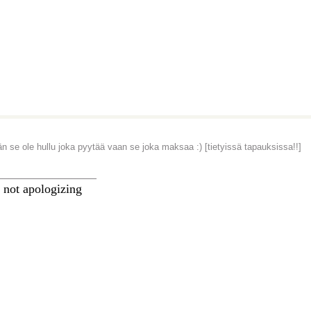
än se ole hullu joka pyytää vaan se joka maksaa :) [tietyissä tapauksissa!!]
________________
 not apologizing