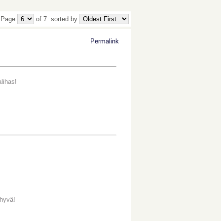
 Page
of 7
sorted by
Permalink
alihas!
 hyvä!