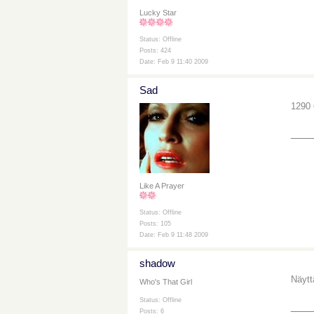
Lucky Star
Status: Offline
Posts: 424
Date: Feb 9 11:40 2009
Sad
1290 
___
Like A Prayer
Status: Offline
Posts: 105
Date: Feb 9 11:48 2009
shadow
Näytt
Who's That Girl
Status: Offline
___
Posts: 6