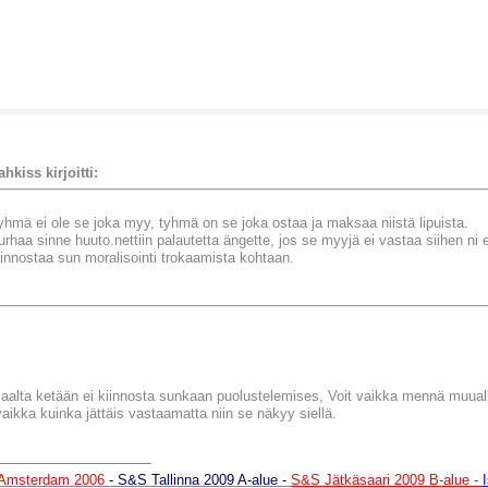
ahkiss kirjoitti:
yhmä ei ole se joka myy, tyhmä on se joka ostaa ja maksaa niistä lipuista.
urhaa sinne huuto.nettiin palautetta ängette, jos se myyjä ei vastaa siihen ni ei
iinnostaa sun moralisointi trokaamista kohtaan.
saalta ketään ei kiinnosta sunkaan puolustelemises, Voit vaikka mennä muual
aikka kuinka jättäis vastaamatta niin se näkyy siellä.
________________
Amsterdam 2006
-
S&S Tallinna 2009 A-alue
-
S&S Jätkäsaari 2009 B-alue -