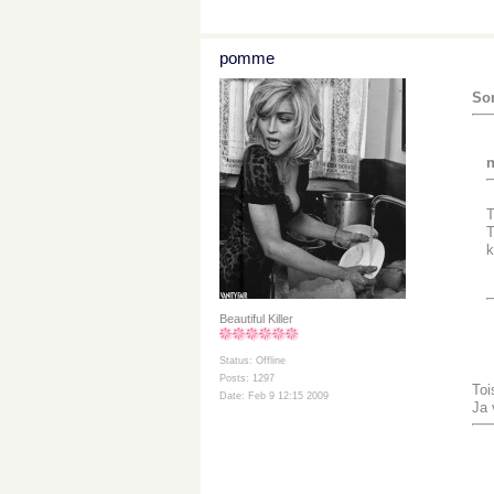
pomme
Son
n
T
T
k
Beautiful Killer
Status: Offline
Posts: 1297
Toi
Date: Feb 9 12:15 2009
Ja 