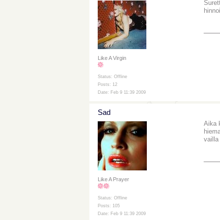
Suret
hinnoi
___
Like A Virgin
Status: Offline
Posts: 12
Date: Feb 9 11:39 2009
Sad
Aika 
hiema
vailla
___
Like A Prayer
Status: Offline
Posts: 105
Date: Feb 9 11:39 2009