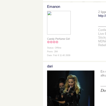
Emanon
2 lip
http:
___
Confe
Live 
Stick
Candy Perfume Girl
MDNA 
Rebel
Status: Offline
Posts: 284
Date: Feb 9 11:40 2009
dari
En 
alk
__
Do