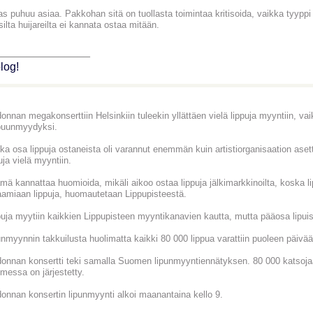
s puhuu asiaa. Pakkohan sitä on tuollasta toimintaa kritisoida, vaikka tyyppi si
silta huijareilta ei kannata ostaa mitään.
_______________
log!
nnan megakonserttiin Helsinkiin tuleekin yllättäen vielä lippuja myyntiin, vaik
puunmyydyksi.
ka osa lippuja ostaneista oli varannut enemmän kuin artistiorganisaation a
uja vielä myyntiin.
ämä kannattaa huomioida, mikäli aikoo ostaa lippuja jälkimarkkinoilta, koska l
aamiaan lippuja, huomautetaan Lippupisteestä.
puja myytiin kaikkien Lippupisteen myyntikanavien kautta, mutta pääosa lipuist
unmyynnin takkuilusta huolimatta kaikki 80 000 lippua varattiin puoleen päiv
onnan konsertti teki samalla Suomen lipunmyyntiennätyksen. 80 000 katsojaa 
messa on järjestetty.
onnan konsertin lipunmyynti alkoi maanantaina kello 9.