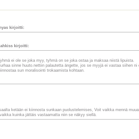
yas kirjoitti:
ahkiss kirjoitti:
yhmä ei ole se joka myy, tyhmä on se joka ostaa ja maksaa niistä lipuista.
urhaa sinne huuto.nettiin palautetta ängette, jos se myyjä ei vastaa siihen ni ei
iinnostaa sun moralisointi trokaamista kohtaan.
saalta ketään ei kiinnosta sunkaan puolustelemises, Voit vaikka mennä muua
vaikka kuinka jättäis vastaamatta niin se näkyy siellä.