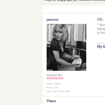
pomme
RE: 
^ Niin
lippu
ja hy
___
My b
Beautiful Killer
Status: Offline
Posts: 1297
Date: Feb 9 11:29 2009
Plawo