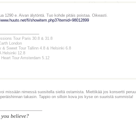
pua 1290 e. Aivan älytöntä. Tuo kohde pitäis poistaa. Oikeasti.
//www.huuto.net/fi/showitem.php3?itemid=98012899
_______________
ssions Tour Paris 30.8 & 31.8
Earth London
y & Sweet Tour Tallinn 4.8 & Helsinki 6.8
Helsinki 12.8
 Heart Tour Amsterdam 5.12
voi missään nimessä suositella sieltä ostamista. Miettikää jos konsertti peruu
uperäishinnan takasin. Tappio on silloin kova jos kyse on suuristä summista!
________________
 you believe?