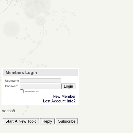
Members Login
Username
Login
Password
Remember Me
New Member
Lost Account Info?
o.netissä
Start A New Topic
Reply
Subscribe