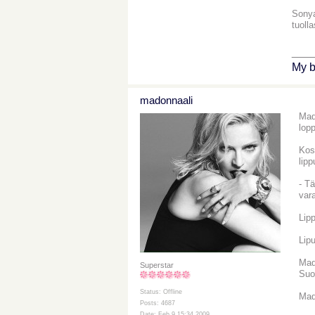
Sonya
tuolla
___
My b
madonnaali
Mado
lop
Kos
lipp
- T
var
Lip
Lip
Mad
Superstar
Suo
Status: Offline
Mad
Posts: 4687
Date: Feb 9 15:34 2009