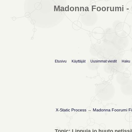
Madonna Foorumi - 
Etusivu
Käyttäjät
Uusimmat viestit
Haku
X-Static Process
→
Madonna Foorumi Fi
Topic: Lippuja jo huuto.netiss