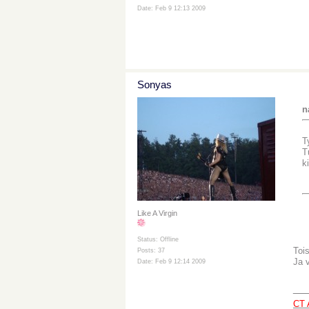
Date: Feb 9 12:13 2009
Sonyas
n
T
T
k
Like A Virgin
Status: Offline
Toi
Posts: 37
Ja v
Date: Feb 9 12:14 2009
__
CT 