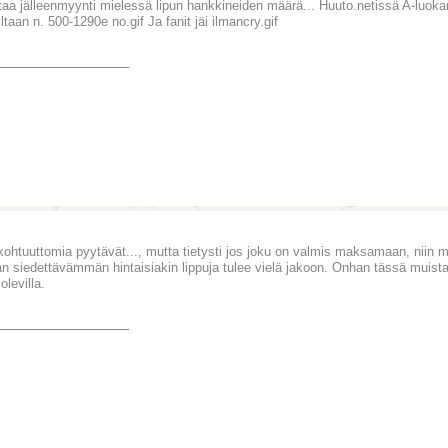
taa jälleenmyynti mielessä lipun hankkineiden määrä... Huuto.netissä A-luoka
ltaan n. 500-1290e no.gif Ja fanit jäi ilmancry.gif
_______________
kohtuuttomia pyytävät..., mutta tietysti jos joku on valmis maksamaan, niin m
n siedettävämmän hintaisiakin lippuja tulee vielä jakoon. Onhan tässä muista
 olevilla.
_______________