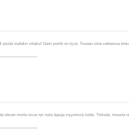
€ pistää mullakin vihaksi! Darin pointti on hyvä. Tosiaan siinä vaiheessa elok
_______________
ää olevan monta sivua nyt noita lippuja myynnissä tuolla. Törkeää, minusta niihi
_______________