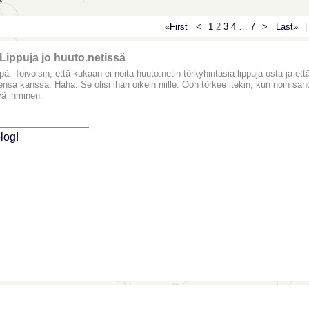
«First
<
1
2
3
4
…
7
>
Last»
|
Lippuja jo huuto.netissä
pä. Toivoisin, että kukaan ei noita huuto.netin törkyhintasia lippuja osta ja että
jensa kanssa. Haha. Se olisi ihan oikein niille. Oon törkee itekin, kun noin sa
vä ihminen.
_______________
log!