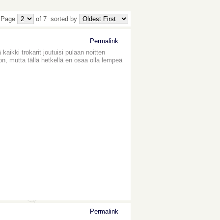
 Page
of 7
sorted by
Permalink
 kaikki trokarit joutuisi pulaan noitten
non, mutta tällä hetkellä en osaa olla lempeä
Permalink