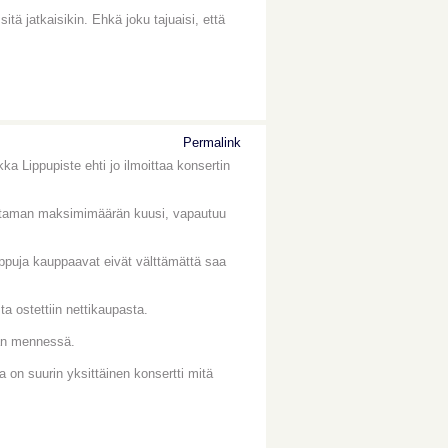
tä jatkaisikin. Ehkä joku tajuaisi, että
Permalink
ka Lippupiste ehti jo ilmoittaa konsertin
settaman maksimimäärän kuusi, vapautuu
ippuja kauppaavat eivät välttämättä saa
a ostettiin nettikaupasta.
ään mennessä.
on suurin yksittäinen konsertti mitä