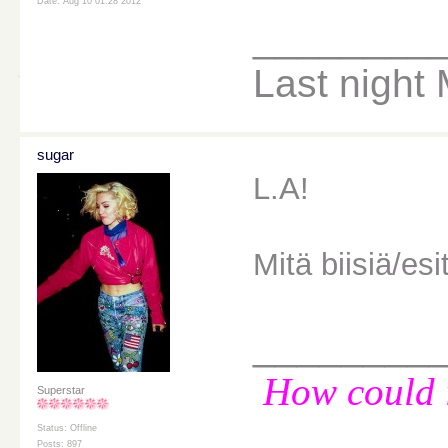
Date: Aug 10 01:28 2012
________
Last night
sugar
L.A!
Mitä biisiä/es
________
How could i
Superstar
Status: Offline
Posts: 897