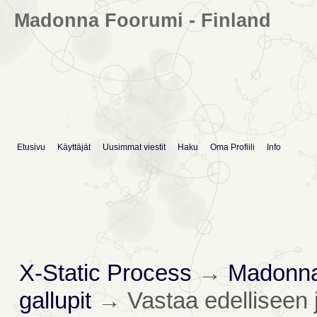
Madonna Foorumi - Finland
Etusivu
Käyttäjät
Uusimmat viestit
Haku
Oma Profiili
Info
X-Static Process
→
Madonna
gallupit
→
Vastaa edelliseen