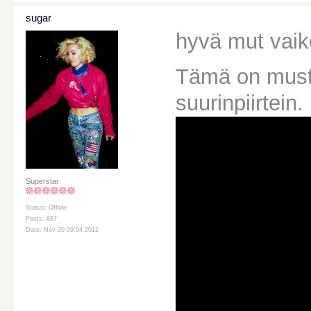
sugar
hyvä mut vai
Tämä on musta
suurinpiirtein
Superstar
Status: Offline
Posts: 897
Date: Nov 20 09:04 2012