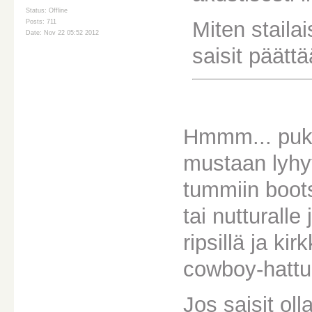
Status: Offline
Miten staila
Posts: 711
Date: Nov 22 05:52 2012
saisit päätt
Hmmm... puki
mustaan lyhy
tummiin bootse
tai nutturalle
ripsillä ja ki
cowboy-hattu
Jos saisit oll