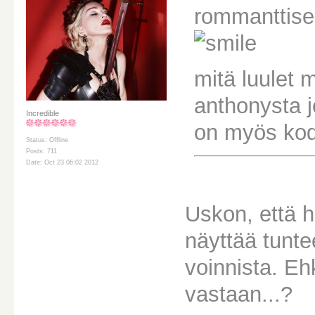
rommanttises
mitä luulet 
anthonysta j
Incredible
on myös kod
Status: Offline
Posts: 711
Date: Oct 23 06:02 2012
Uskon, että h
näyttää tunt
voinnista. E
vastaan...?