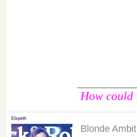
________
How could i
Elspeth
Blonde Ambiti