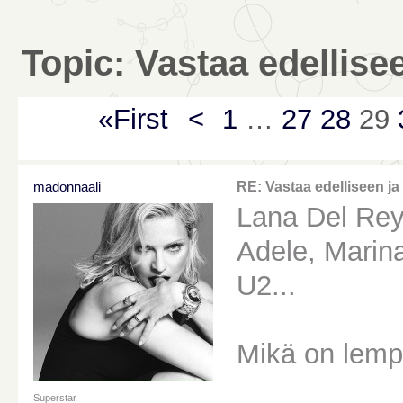
Topic: Vastaa edellise
«First
<
1
…
27
28
29
madonnaali
RE: Vastaa edelliseen ja
Lana Del Rey
Adele, Marin
U2...
Mikä on lempi 
Superstar