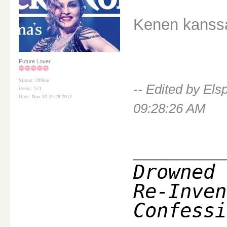
Kenen kanssa
Future Lover
Status: Offline
-- Edited by El
Posts: 571
Date: Nov 20 09:28 2012
09:28:26 AM
________
Drowned 
Re-Inven
Confessi