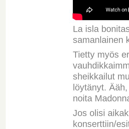
La isla bonita
samanlainen k
Tietty myös er
vauhdikkaimmi
sheikkailut mu
löytänyt. Ääh, 
noita Madonna
Jos olisi aik
konserttiin/es