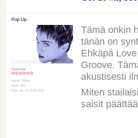
Pop Up
Tämä onkin h
tänän on synt
Ehkäpä Love S
Groove. Tämä 
Superstar
akustisesti i
Status: Offline
Posts: 825
Miten staila
Date: Nov 22 03:08 2012
saisit päättä