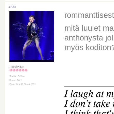
sou
rommanttisesti
mitä luulet m
anthonysta jol
myös koditon
Rebel Heart
Status: Offline
________
Posts: 2011
Date: Oct 23 00:49 2012
I
laugh at m
I don't take
I think that