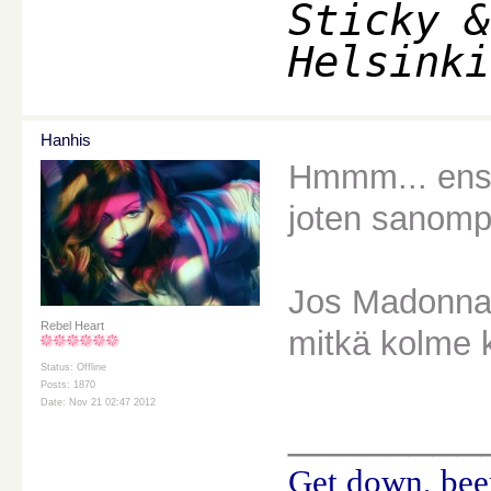
Sticky &
Helsinki
Hanhis
Hmmm... ensi
joten sanomp
Jos Madonna t
Rebel Heart
mitkä kolme k
Status: Offline
Posts: 1870
Date: Nov 21 02:47 2012
________
Get down, beep