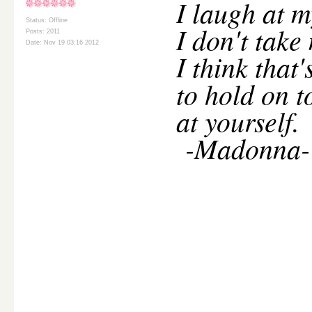
I
laugh at m
Status: Offline
I don't take
Posts: 2011
Date: Nov 19 03:16 2012
I think that
to hold on t
at yourself.
-Madonna-