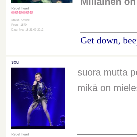
Millainen on
Rebel Heart
Status: Offline
________
Posts: 1870
Date: Nov 18 21:06 2012
Get down, beep
sou
suora mutta p
mikä on miele
________
Rebel Heart