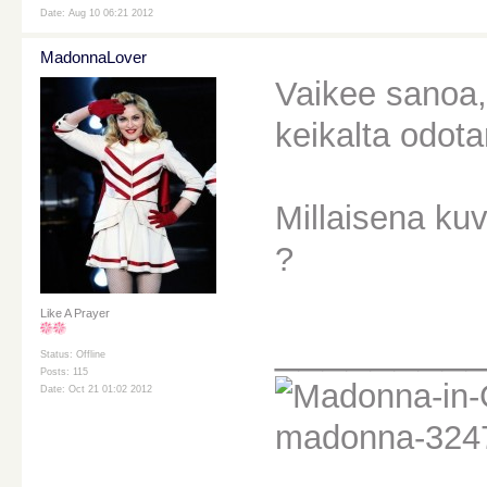
Date: Aug 10 06:21 2012
MadonnaLover
Vaikee sanoa,
keikalta odota
Millaisena ku
?
Like A Prayer
________
Status: Offline
Posts: 115
Date: Oct 21 01:02 2012