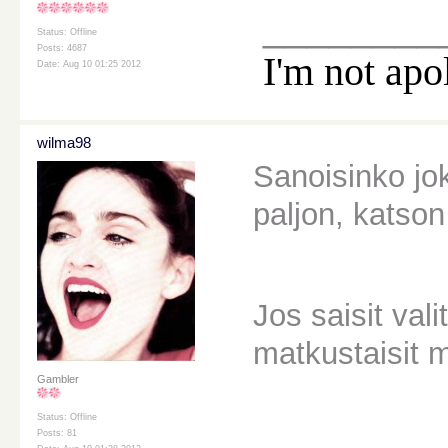
________
Status: Offline
Posts: 4687
I'm not apo
Date: Aug 10 01:25 2012
wilma98
Sanoisinko j
paljon, katson
Jos saisit va
matkustaisit m
Gambler
Status: Offline
Posts: 81