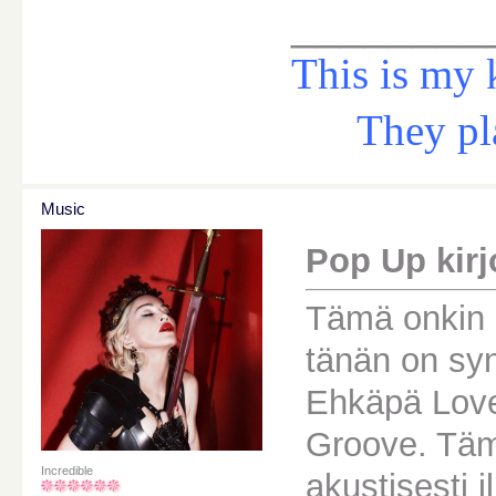
________
This is my 
They play 
Music
Pop Up kirjo
Tämä onkin 
tänän on syn
Ehkäpä Love 
Groove. Tämä
Incredible
akustisesti 