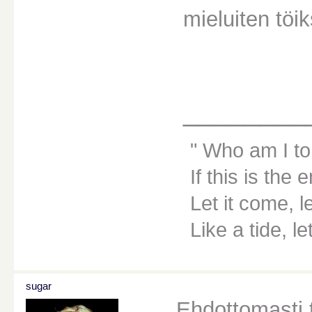
mieluiten töi
________
Who am I to
If this is the 
Let it come, le
Like a tide, le
sugar
Ehdottomasti t