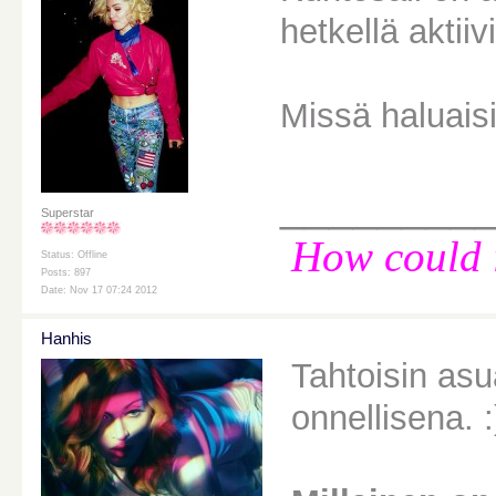
hetkellä aktiiv
Missä haluais
________
Superstar
How could i
Status: Offline
Posts: 897
Date: Nov 17 07:24 2012
Hanhis
Tahtoisin as
onnellisena. :