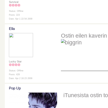
Survival
Status: Offline
Posts: 223
Date: Apr 1 22:54 2009
Ella
Ostin eilen kaverin
Lucky Star
____________
Status: Offline
Posts: 428
Date: Apr 2 16:15 2009
Pop Up
iTunesista ostin 