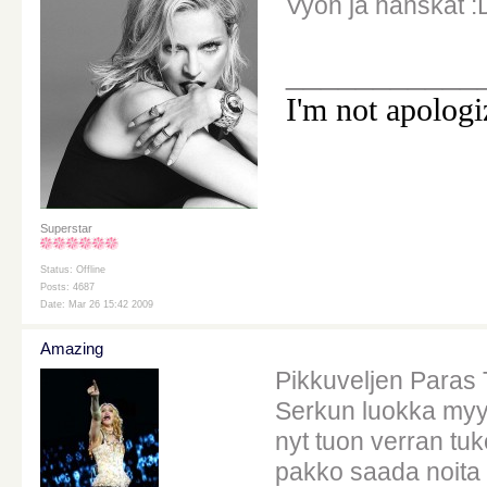
Vyön ja hanskat :
___________
I'm not apologi
Superstar
Status: Offline
Posts: 4687
Date: Mar 26 15:42 2009
Amazing
Pikkuveljen Paras 
Serkun luokka myy n
nyt tuon verran tuk
pakko saada noita 