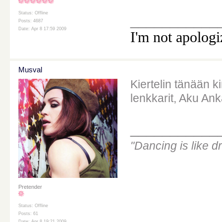
Status: Offline
___________
Posts: 4687
Date: Apr 8 17:59 2009
I'm not apologi
Musval
Kiertelin tänään k
lenkkarit, Aku Anka
___________
"Dancing is like d
Pretender
Status: Offline
Posts: 61
Date: Apr 8 19:21 2009