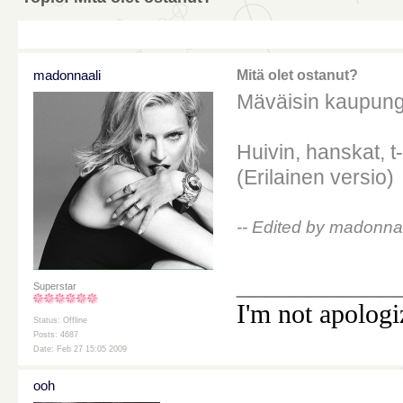
madonnaali
Mitä olet ostanut?
Mäväisin kaupungi
Huivin, hanskat, 
(Erilainen versio)
-- Edited by madonna
___________
Superstar
I'm not apologi
Status: Offline
Posts: 4687
Date: Feb 27 15:05 2009
ooh