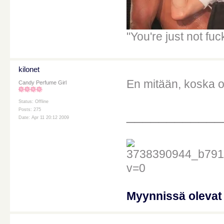
"You're just not fu
kilonet
En mitään, koska 
Candy Perfume Girl
Status: Offline
____________
Posts: 275
Date: Apr 11 20:12 2009
Myynnissä oleva