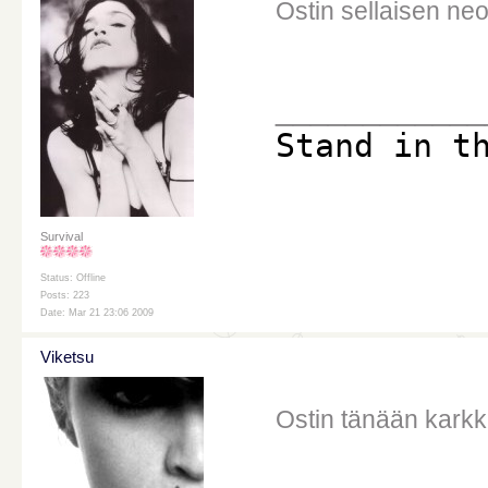
Ostin sellaisen ne
____________
Stand in t
Survival
Status: Offline
Posts: 223
Date: Mar 21 23:06 2009
Viketsu
Ostin tänään karkk