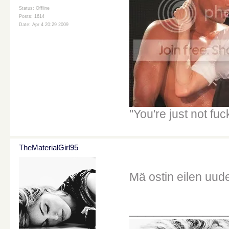
Status: Offline
Posts: 1614
Date: Apr 4 20:29 2009
"You're just not fu
TheMaterialGirl95
Mä ostin eilen uud
____________