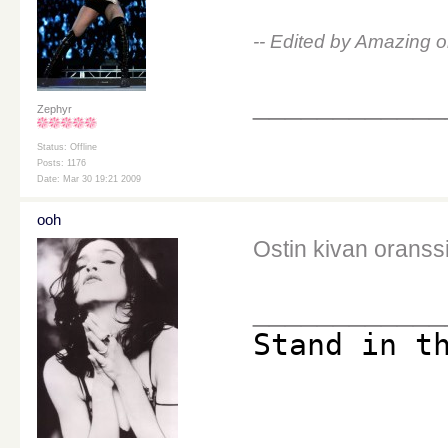
-- Edited by Amazing
____________
Zephyr
Status: Offline
Posts: 1176
Date: Mar 30 19:21 2009
ooh
Ostin kivan oranssi
____________
Stand in t