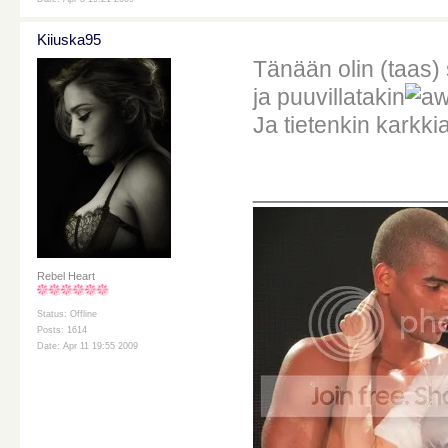
Kiiuska95
Tänään olin (taas) 
ja puuvillatakin
Ja tietenkin karkki
____________
Rebel Heart
Status: Offline
Posts: 1614
Date: Apr 11 19:55 2009