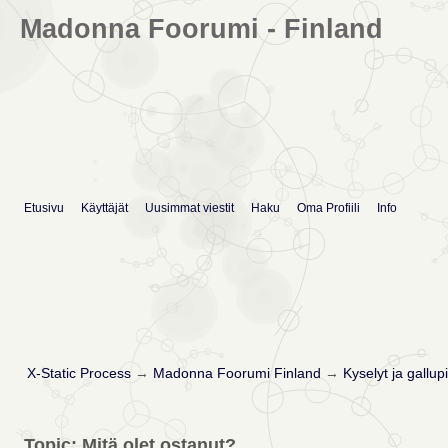
Madonna Foorumi - Finland
Etusivu
Käyttäjät
Uusimmat viestit
Haku
Oma Profiili
Info
X-Static Process
→
Madonna Foorumi Finland
→
Kyselyt ja gallupi
Topic: Mitä olet ostanut?