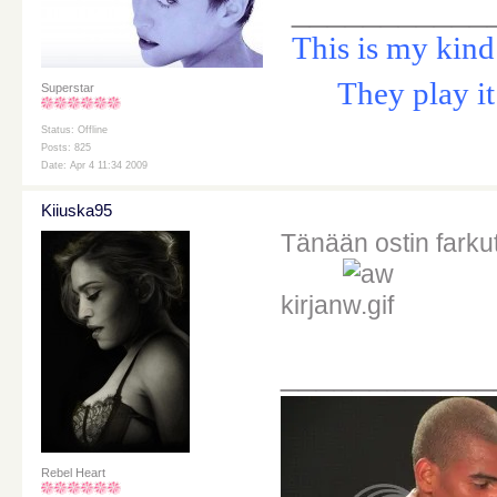
___________
This is my kind
They play it a
Superstar
Status: Offline
Posts: 825
Date: Apr 4 11:34 2009
Kiiuska95
Tänään ostin farku
kirjan
____________
Rebel Heart