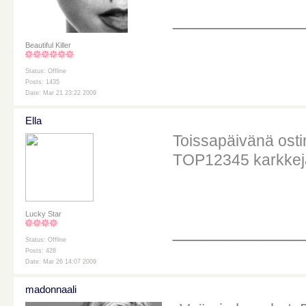
____________
Beautiful Killer
Status: Offline
Posts: 1435
Date: Mar 21 23:22 2009
Ella
Toissapäivänä osti
TOP12345 karkkej
Lucky Star
____________
Status: Offline
Posts: 428
Date: Mar 26 14:07 2009
madonnaali