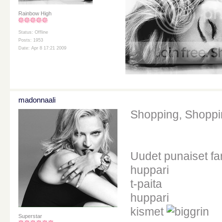
Rainbow High
Status: Offline
Posts: 1953
Date: Apr 8 17:21 2009
madonnaali
Shopping, Shopping
Uudet punaiset fa
huppari
t-paita
huppari
kismet
Superstar