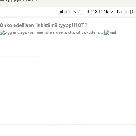
«First
<
1
…
12
13
14
15
>
Last»
| P
Onko edellisen linkittämä tyyppi HOT?
Gaga varmaan tältä naiselta ottanut vaikutteita...
_______________