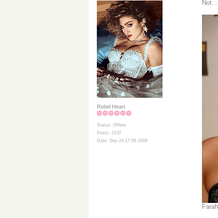
Not...
Rebel Heart
Status: Offline
Posts: 2132
Date: Sep 24 17:56 2009
Fara