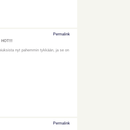
Permalink
n
HOT!!!
 hiuksista nyt pahemmin tykkään, ja se on
Permalink