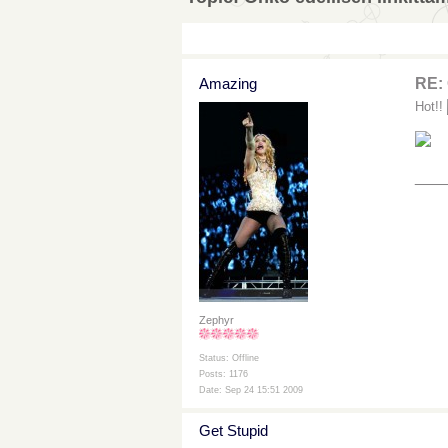
Amazing
RE: 
Hot!!
___
Zephyr
Status: Offline
Posts: 1176
Date: Sep 24 15:51 2009
Get Stupid