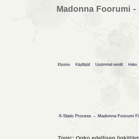
Madonna Foorumi - 
Etusivu
Käyttäjät
Uusimmat viestit
Haku
X-Static Process
→
Madonna Foorumi Fi
Topic: Onko edellisen linkitt