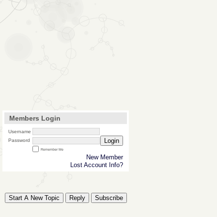
Members Login
Username
Login
Password
Remember Me
New Member
Lost Account Info?
Start A New Topic
Reply
Subscribe