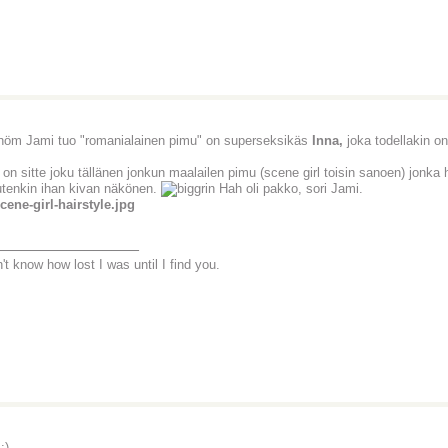
höm Jami tuo "romanialainen pimu" on superseksikäs
Inna,
joka todellakin o
 on sitte joku tällänen jonkun maalailen pimu (scene girl toisin sanoen) jonka
tenkin ihan kivan näkönen.
Hah oli pakko, sori Jami.
________________
't know how lost I was until I find you.
:)