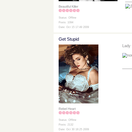
Beautiful Killer
Status: Offline
Posts: 1094
Date: Oct 15 17:49 2009
Get Stupid
Lady 
___
Rebel Heart
Status: Offline
Posts: 2132
Date: Oct 30 18:25 2009