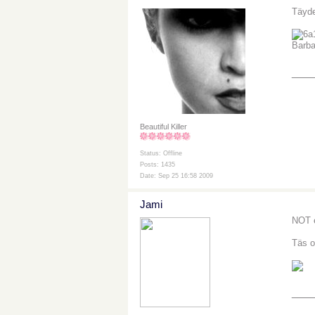
Täyde
Barba
___
Beautiful Killer
Status: Offline
Posts: 1435
Date: Sep 25 16:58 2009
Jami
NOT e
Täs o
___