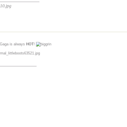
Gaga is always
HOT
!
_______________