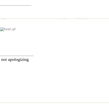
_______________
t
________________
 not apologizing