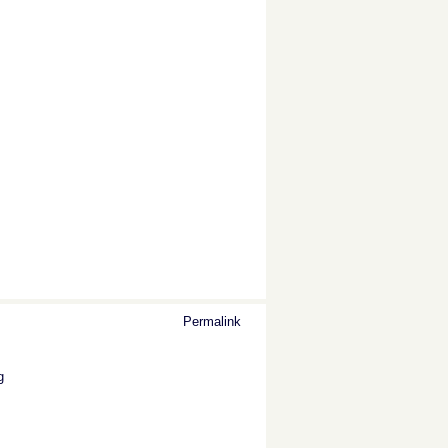
Permalink
g