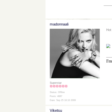
___
madonnaali
Ho
__
I'm
Superstar
Status: Offline
Posts: 4687
Date: Sep 25 16:10 2009
Viketsu