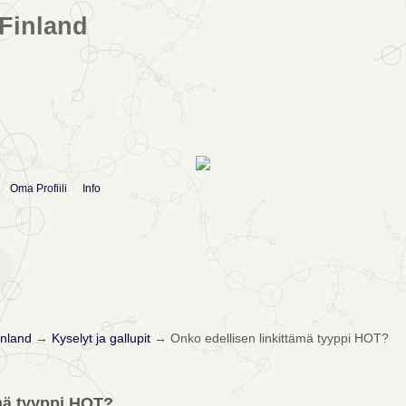
Finland
Oma Profiili
Info
nland
→
Kyselyt ja gallupit
→
Onko edellisen linkittämä tyyppi HOT?
ämä tyyppi HOT?