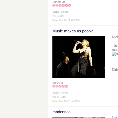
Superstar
Status: Offline
Posts: 878
Date: Oct 14 21:29 2009
Music makes as people
Krö
Täs
muu
__
Didn
Survival
Status: Offline
Posts: 1058
Date: Oct 14 22:24 2009
madonnaali
Not 