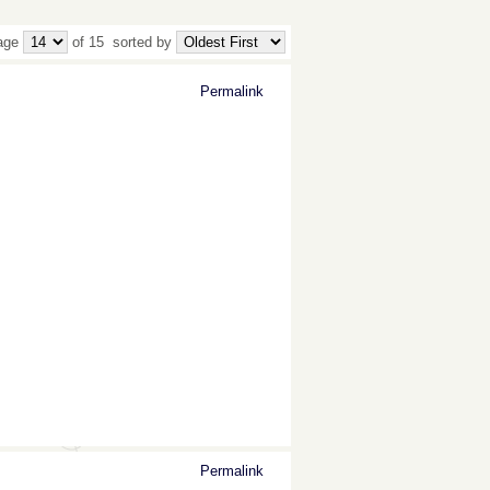
age
of 15
sorted by
Permalink
Permalink