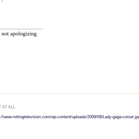
________________
 not apologizing
 AT ALL.
p://www.rottingtelevision.com/wp-content/uploads/2009/09/Lady-gaga-corset.jp
________________