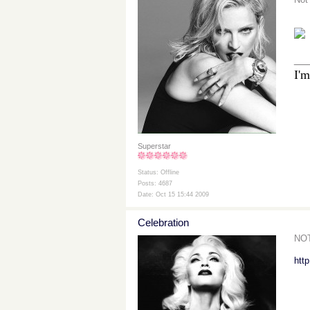
__
I'm
Superstar
Status: Offline
Posts: 4687
Date: Oct 15 15:44 2009
Celebration
NOT
htt
__