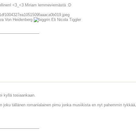
llinen! <3_<3 Miriam lemmeviemästä :D
ra Von Heidenberg
Eli Nicola Tiggler
_______________
i kyllä tosiaankaan.
n joku tällänen romanialainen pimu jonka musiikista en nyt pahemmin tykkää,
_______________