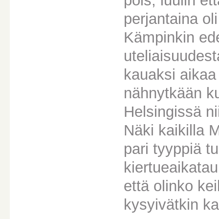
pois, luulin e
perjantaina oli
Kämpinkin ede
uteliaisuudest
kauaksi aikaa
nähnytkään ku
Helsingissä ni
Näki kaikilla
pari tyyppiä tu
kiertueaikatau
että olinko ke
kysyivätkin ka