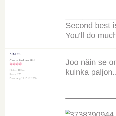
________
Second best i
You'll do muc
kilonet
Joo näin se on
Candy Perfume Girl
kuinka paljon.
Status: Offline
Posts: 275
Date: Aug 13 15:42 2009
________