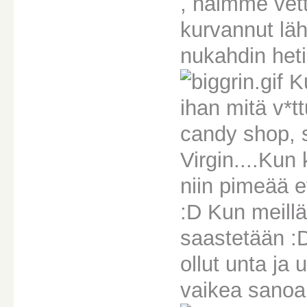
, haimme vett
kurvannut lä
nukahdin heti
Ku
ihan mitä v*t
candy shop,
Virgin....Kun 
niin pimeää e
:D Kun meillä
saastetään :D
ollut unta ja
vaikea sanoa 