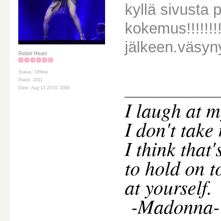
kyllä sivusta 
kokemus!!!!!!!!
jälkeen.väsyn
Rebel Heart
Status: Offline
________
Posts: 2011
Date: Aug 13 23:01 2009
I
laugh at m
I don't take
I think that
to hold on t
at yourself.
-Madonna-