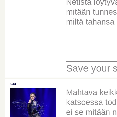
Netistä löytyvä
mitään tunnesi
miltä tahansa 
________
Save your sou
sou
Mahtava keikka
katsoessa tod 
ei se mitään