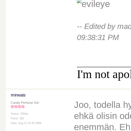
-- Edited by ma
09:38:31 PM
________
I'm not apo
mirwais
Joo, todella hy
Candy Perfume Girl
ehkä olisin od
Status: Offline
Posts: 282
Date: Aug 12 22:26 2009
enemmän. Ehkä 