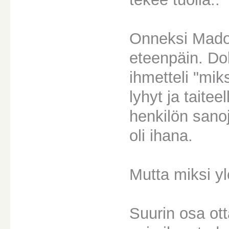
Onneksi Madon
eteenpäin. Dol
ihmetteli "mik
lyhyt ja taite
henkilön sano
oli ihana.
Mutta miksi yl
Suurin osa ott