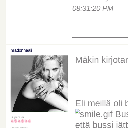
08:31:20 PM
________
madonnaali
Mäkin kirjota
Eli meillä oli
Buss
Superstar
että bussi jä