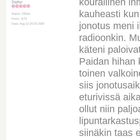
kourallinen ihm
Zephyr
kauheasti kun 
Status: Offline
Posts: 1176
jonotus meni i
Date: Aug 12 20:25 2009
radioonkin. Mu
käteni paloivat
Paidan hihan k
toinen valkoi
siis jonotusaik
eturivissä aika
ollut niin palj
lipuntarkastus
siinäkin taas 