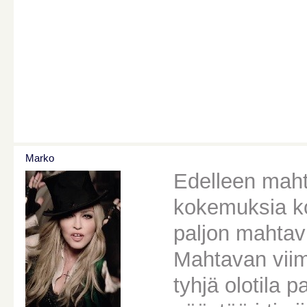
Marko
Edelleen mahta
kokemuksia kon
paljon mahtav
Mahtavan viime 
tyhjä olotila p