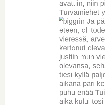
avattiin, niin
Turvamiehet yr
Ja pää
eteen, oli tod
vieressä, arve
kertonut oleva
justiin mun vi
olevansa, sehä
tiesi kyllä pa
aikana pari ke
puhu enää Tu
aika kului tos