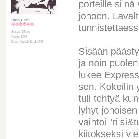
porteille siinä
jonoon. Lavalt
Rebel Heart
tunnistettaess
Status: Offline
Posts: 1596
Date: Aug 16 21:11 2009
Sisään päästy
ja noin puolen
lukee Express 
sen. Kokeilin 
tuli tehtyä ku
lyhyt jonoisen
vaihtoi "riisi
kiitokseksi vi