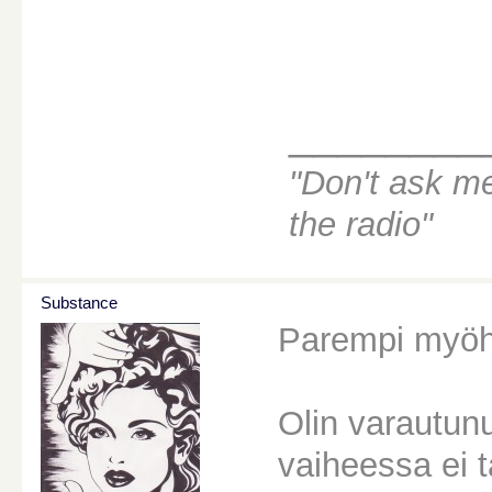
________
"Don't ask m
the radio"
Substance
Parempi myöhä
Olin varautun
vaiheessa ei t