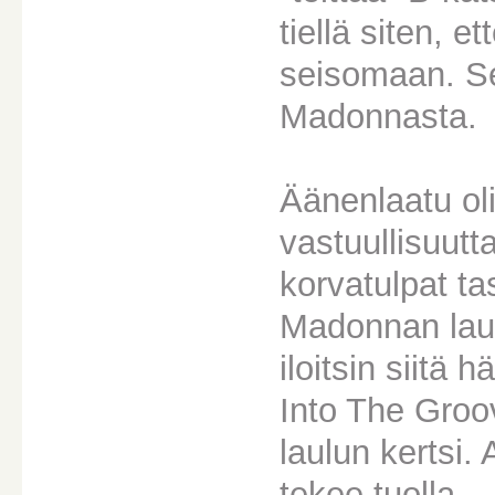
tiellä siten, 
seisomaan. Sen
Madonnasta.
Äänenlaatu oli
vastuullisuutt
korvatulpat ta
Madonnan laul
iloitsin siitä
Into The Groov
laulun kertsi. A
tekee tuolla..