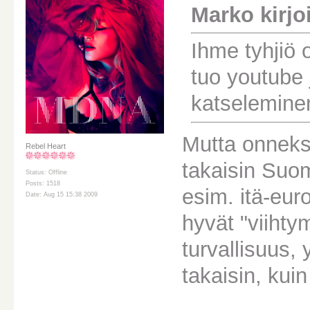
Marko kirjoi
Ihme tyhjiö o
tuo youtube 
katseleminen
Mutta onneksi
Rebel Heart
takaisin Suom
Status: Offline
Posts: 1518
esim. itä-eur
Date: Aug 15 15:38 2009
hyvät "viiht
turvallisuus,
takaisin, kui