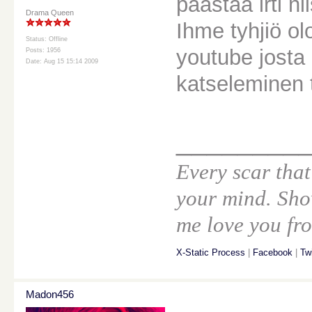
päästää irti nii
Drama Queen
Ihme tyhjiö ol
Status: Offline
youtube josta 
Posts: 1956
Date: Aug 15 15:14 2009
katseleminen t
________
Every scar that
your mind. Sho
me love you fro
X-Static Process
|
Facebook
|
Twi
Madon456