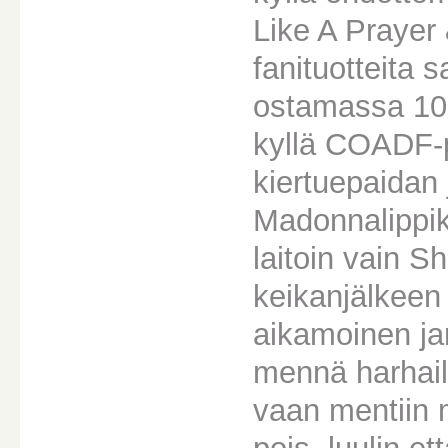
Like A Prayer &
fanituotteita s
ostamassa 100e
kyllä COADF-p
kiertuepaidan 
Madonnalippik
laitoin vain S
keikanjälkeen 
aikamoinen ja
mennä harhail
vaan mentiin 