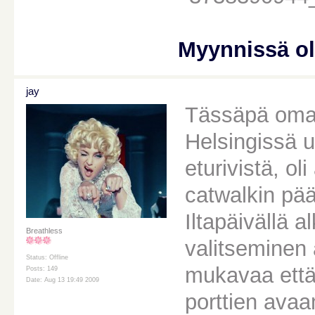
Myynnissä o
jay
Tässäpä oma 
Helsingissä 
eturivistä, o
catwalkin pä
Iltapäivällä 
Breathless
valitseminen 
Status: Offline
mukavaa että
Posts: 149
Date: Aug 13 19:49 2009
porttien avaam