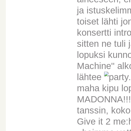
ja istuskelim
toiset lähti j
konsertti int
sitten ne tuli
lopuksi kun
Machine'' alko
lähtee
maha kipu lo
MADONNA!!!!! 
tanssin, koko
Give it 2 me:h