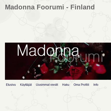
Madonna Foorumi - Finland
Etusivu
Käyttäjät
Uusimmat viestit
Haku
Oma Profiili
Info