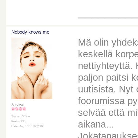
________
Nobody knows me
Mä olin yhdeks
keskellä korpe
nettiyhteyttä. 
paljon paitsi k
uutisista. Nyt
foorumissa py
Survival
selvää että m
Status: Offline
aikana...
Posts: 235
Date: Aug 13 15:39 2009
Jokatapaukses