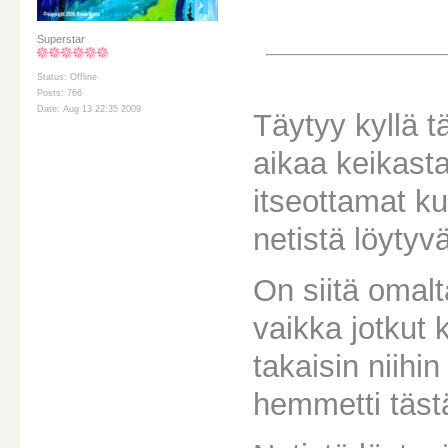
Superstar
Status: Offline
Posts: 766
Date: Aug 13 22:35 2009
Täytyy kyllä 
aikaa keikast
itseottamat ku
netistä löytyvä
On siitä omalt
vaikka jotkut k
takaisin niihin
hemmetti täst