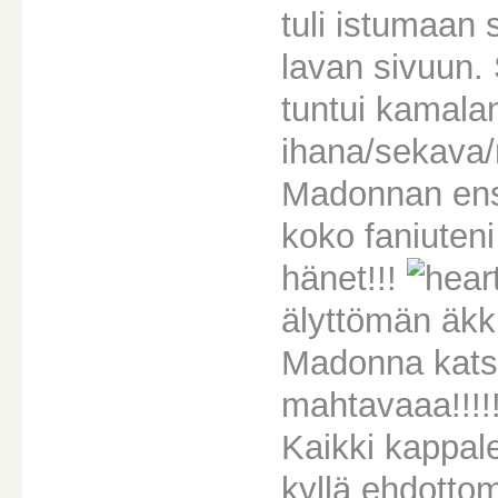
tuli istumaan 
lavan sivuun. 
tuntui kamalan
ihana/sekava/
Madonnan ensi
koko faniuteni
hänet!!!
älyttömän äkki
Madonna kats
mahtavaaa!!!!!
Kaikki kappale
kyllä ehdotto