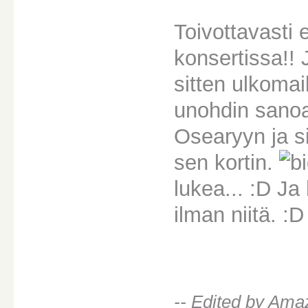
Toivottavasti 
konsertissa!! 
sitten ulkomai
unohdin sanoa
Osearyyn ja s
sen kortin.
lukea... :D Ja 
ilman niitä. :D
-- Edited by Am