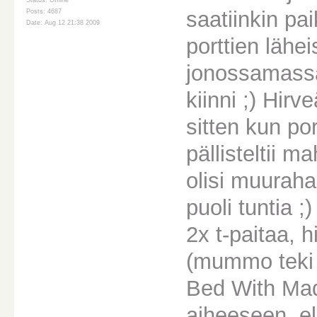
Status: Offline
saatiinkin pa
Posts: 4687
Date: Aug 12 21:38 2009
porttien lähei
jonossamassa
kiinni ;) Hirv
sitten kun por
pällisteltii m
olisi muurah
puoli tuntia ;
2x t-paitaa, h
(mummo teki t
Bed With Mad
aiheeseen, el