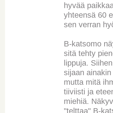
hyvää paikka
yhteensä 60 e
sen verran hyöt
B-katsomo näyt
sitä tehty pi
lippuja. Siihe
sijaan ainakin
mutta mitä ihm
tiiviisti ja ete
miehiä. Näkyvy
"telttaa" B-k