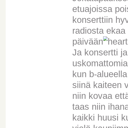
etuajoissa pois
konserttiin hy
radiosta eka
päivään
Ja konsertti j
uskomattomia!
kun b-alueella
siinä kaiteen 
niin kovaa ett
taas niin ihana
kaikki huusi 