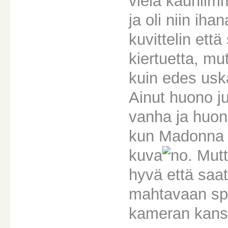
vielä kauniimm
ja oli niin iha
kuvittelin ett
kiertuetta, mu
kuin edes usk
Ainut huono ju
vanha ja huono
kun Madonna tu
kuva
. Mutt
hyvä että saati
mahtavaan spe
kameran kans