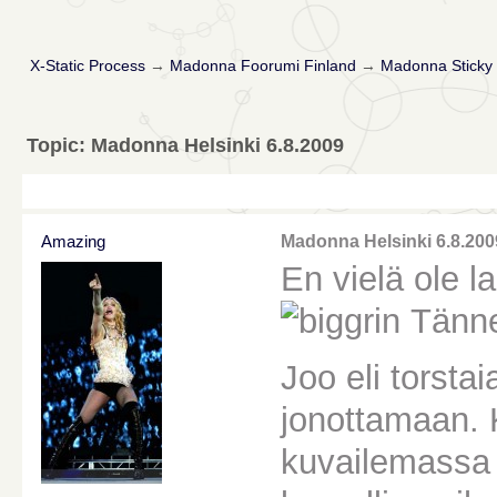
X-Static Process
→
Madonna Foorumi Finland
→
Madonna Sticky 
Topic: Madonna Helsinki 6.8.2009
Amazing
Madonna Helsinki 6.8.200
En vielä ole 
Tännek
Joo eli torsta
jonottamaan. K
kuvailemassa ja