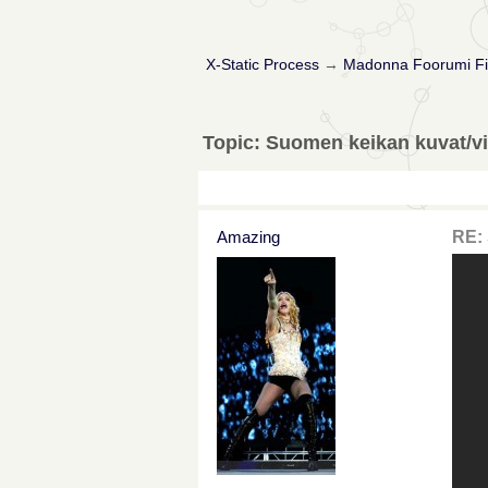
X-Static Process
→
Madonna Foorumi Fi
Topic: Suomen keikan kuvat/vi
Amazing
RE: 