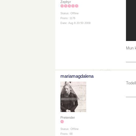
Zephyr
Status: Offline
Posts: 1176
Date: Aug 8 20:50 2009
Mun 
___
mariamagdalena
Todel
___
Pretender
Status: Offline
Posts: 68