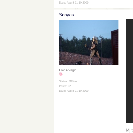
Date: Aug 8 21:10 2009
Sonyas
Like A Virgin
Status: Offline
Posts: 37
Date: Aug 8 21:19 2009
Mj 