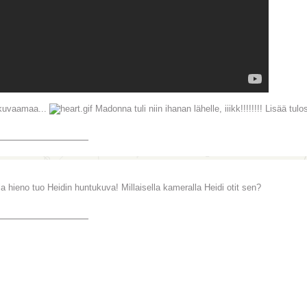
kuvaamaa...
Madonna tuli niin ihanan lähelle, iiikk!!!!!!!! Lisää t
_______________
la hieno tuo Heidin huntukuva! Millaisella kameralla Heidi otit sen?
_______________