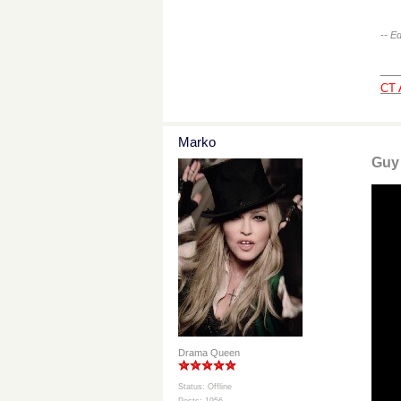
-- E
__
CT 
Marko
Guy 
Drama Queen
Status: Offline