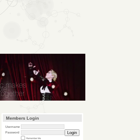
Members Login
Username
Login
Password
Remember Me