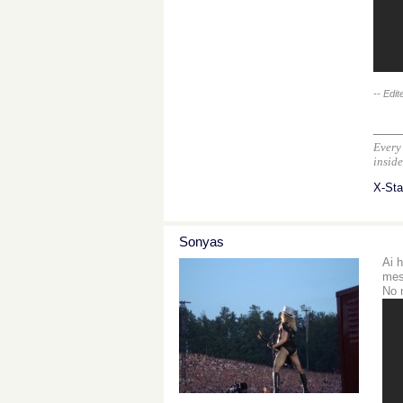
-- Edi
___
Every 
inside
X-Sta
Sonyas
Ai h
mes
No 