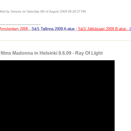
dited by Sonyas on Saturday 8th of August 2009 09:28:37 PM
________________
Amsterdam 2006
-
S&S Tallinna 2009 A-alue
-
S&S Jätkäsaari 2009 B-alue -
films Madonna in Helsinki 8.6.09 - Ray Of LIght