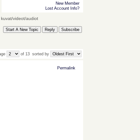
New Member
Lost Account Info?
kuvat/videot/audiot
Start A New Topic
Reply
Subscribe
age
of 13
sorted by
Permalink