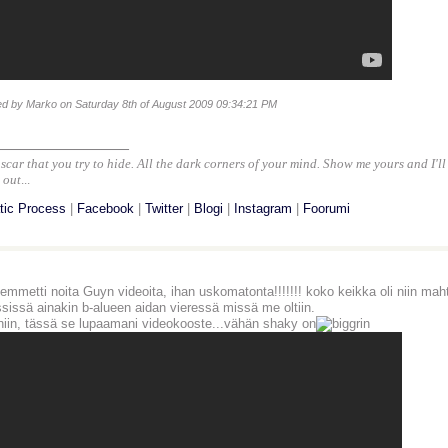
ted by Marko on Saturday 8th of August 2009 09:34:21 PM
_______________
scar that you try to hide. All the dark corners of your mind. Show me yours and I'l
 out
...
tic Process
|
Facebook
|
Twitter
|
Blogi
|
Instagram
|
Foorumi
emmetti noita Guyn videoita, ihan uskomatonta!!!!!!! koko keikka oli niin maht
sissä ainakin b-alueen aidan vieressä missä me oltiin.
niin, tässä se lupaamani videokooste...vähän shaky on