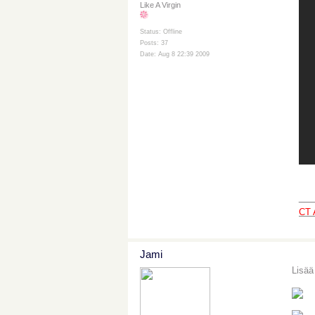
Like A Virgin
Status: Offline
Posts: 37
Date: Aug 8 22:39 2009
__
CT 
Jami
Lisää