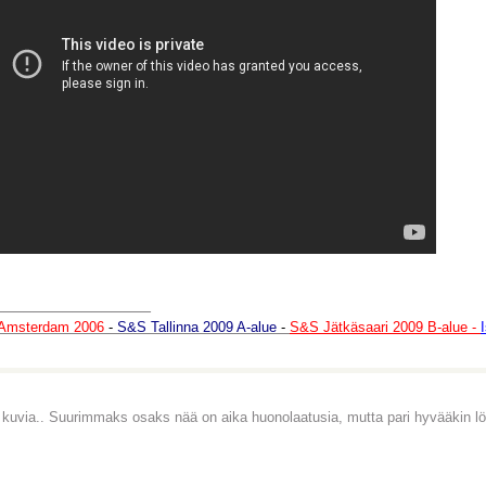
________________
Amsterdam 2006
-
S&S Tallinna 2009 A-alue
-
S&S Jätkäsaari 2009 B-alue -
 kuvia.. Suurimmaks osaks nää on aika huonolaatusia, mutta pari hyvääkin lö