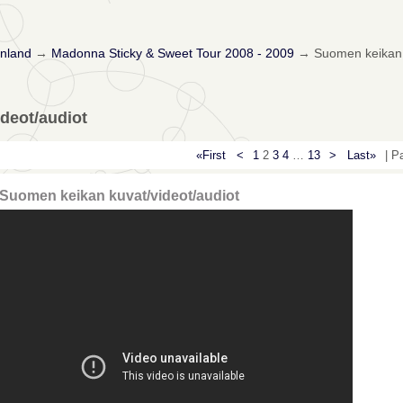
nland
→
Madonna Sticky & Sweet Tour 2008 - 2009
→
Suomen keikan 
deot/audiot
«First
<
1
2
3
4
…
13
>
Last»
| P
Suomen keikan kuvat/videot/audiot