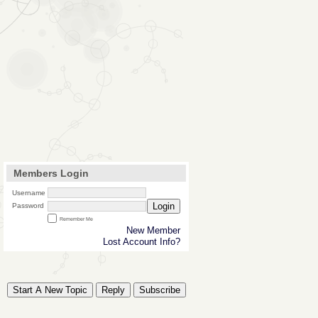
Members Login
Username
Login
Password
Remember Me
New Member
Lost Account Info?
Start A New Topic
Reply
Subscribe