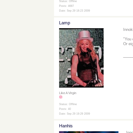
Status: Offline
Posts: 4687
Date: Sep 29 18:23 2009
Lamp
Innok
"You 
Or ei
___
Like A Virgin
Status: Offline
Posts: 40
Date: Sep 29 19:29 2009
Hanhis
Inn