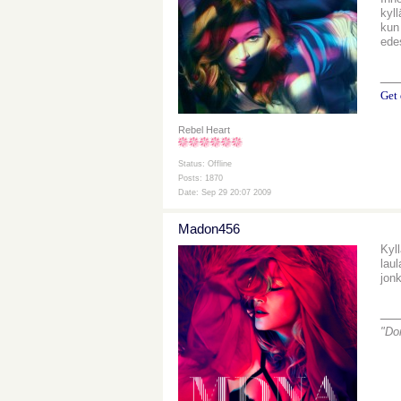
kyl
kun 
ede
__
Get 
Rebel Heart
Status: Offline
Posts: 1870
Date: Sep 29 20:07 2009
Madon456
Kyl
laul
jonk
__
"Do