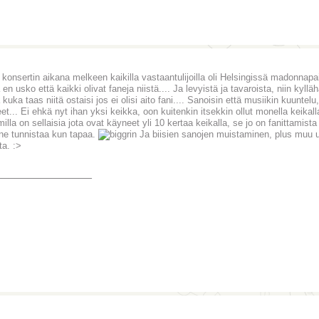
n konsertin aikana melkeen kaikilla vastaantulijoilla oli Helsingissä madonnapa
en usko että kaikki olivat faneja niistä.... Ja levyistä ja tavaroista, niin kylläh
 kuka taas niitä ostaisi jos ei olisi aito fani.... Sanoisin että musiikin kuunt
et... Ei ehkä nyt ihan yksi keikka, oon kuitenkin itsekkin ollut monella keikalla
milla on sellaisia jota ovat käyneet yli 10 kertaa keikalla, se jo on fanittamist
 ne tunnistaa kun tapaa.
Ja biisien sanojen muistaminen, plus muu ur
ta. :>
_______________