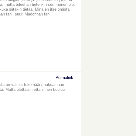
ka, mutta tuleehan tietenkin semmonen olo,
kuka siitäkin tietää. Minä en itse omista
nan fani, suuri Madonnan fani.
Permalink
tä mitä on valmis tekemään/maksamaan
a. Mutta olettaisin että siihen kuuluu