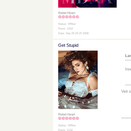
Rebel Heart
Status: Offline
Posts: 1518
Date: Sep 29 20:25 2009
Get Stupid
Lam
Inn
Veit 
Rebel Heart
___
Status: Offline
Posts: 2132