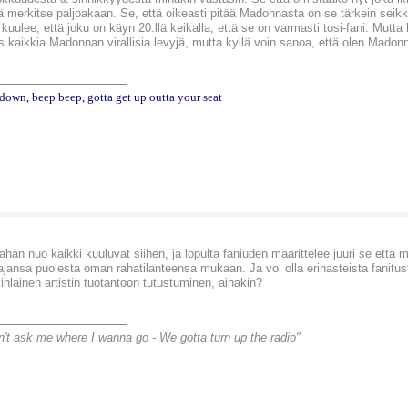
lä merkitse paljoakaan. Se, että oikeasti pitää Madonnasta on se tärkein seik
kuulee, että joku on käyn 20:llä keikalla, että se on varmasti tosi-fani. Mutta 
s kaikkia Madonnan virallisia levyjä, mutta kyllä voin sanoa, että olen Madon
________________
down, beep beep, gotta get up outta your seat
lähän nuo kaikki kuuluvat siihen, ja lopulta faniuden määrittelee juuri se et
ajansa puolesta oman rahatilanteensa mukaan. Ja voi olla erinasteista fanitust
inlainen artistin tuotantoon tutustuminen, ainakin?
________________
n't ask me where I wanna go -
We gotta turn up the radio"