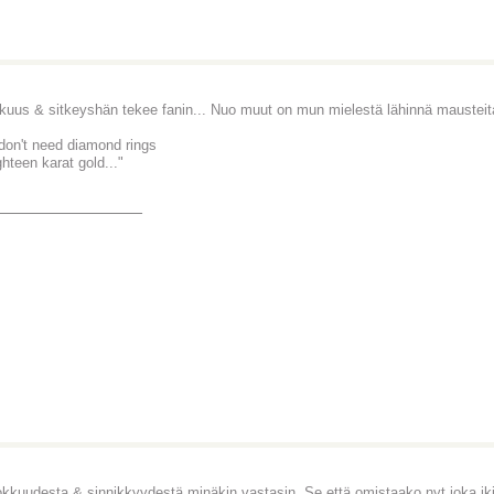
kuus & sitkeyshän tekee fanin... Nuo muut on mun mielestä lähinnä maustei
don't need diamond rings
ghteen karat gold..."
_______________
okkuudesta & sinnikkyydestä minäkin vastasin. Se että omistaako nyt joka iki