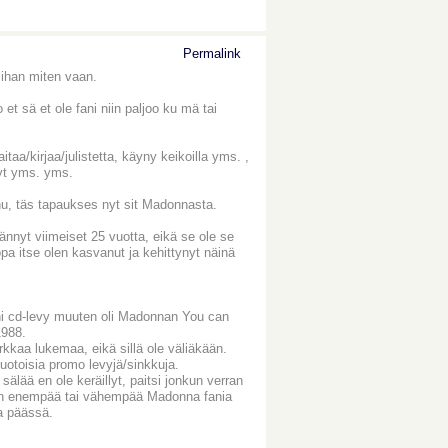
Permalink
i ihan miten vaan.
o et sä et ole fani niin paljoo ku mä tai
aa/kirjaa/julistetta, käyny keikoilla yms. ,
vyt yms. yms.
nu, täs tapaukses nyt sit Madonnasta.
ännyt viimeiset 25 vuotta, eikä se ole se
a itse olen kasvanut ja kehittynyt näinä
ani cd-levy muuten oli Madonnan You can
1988.
rkkaa lukemaa, eikä sillä ole väliäkään.
muotoisia promo levyjä/sinkkuja.
ää en ole keräillyt, paitsi jonkun verran
a sen enempää tai vähempää Madonna fania
a päässä.