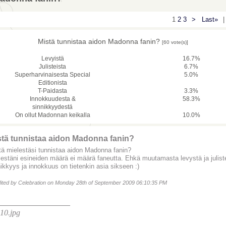
1
2
3
>
Last»
|
Mistä tunnistaa aidon Madonna fanin?
[60 vote(s)]
Levyistä
16.7%
Julisteista
6.7%
Superharvinaisesta Special
5.0%
Editionista
T-Paidasta
3.3%
Innokkuudesta &
58.3%
sinnikkyydestä
On ollut Madonnan keikalla
10.0%
stä tunnistaa aidon Madonna fanin?
tä mielestäsi tunnistaa aidon Madonna fanin?
lestäni esineiden määrä ei määrä faneutta. Ehkä muutamasta levystä ja julistee
ikkyys ja innokkuus on tietenkin asia sikseen :)
dited by Celebration on Monday 28th of September 2009 06:10:35 PM
________________