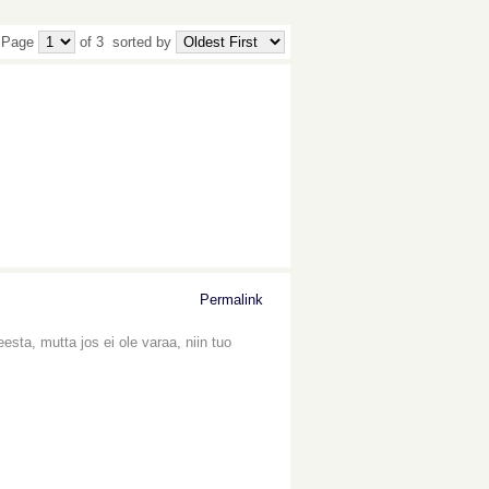
 Page
of 3
sorted by
Permalink
sta, mutta jos ei ole varaa, niin tuo