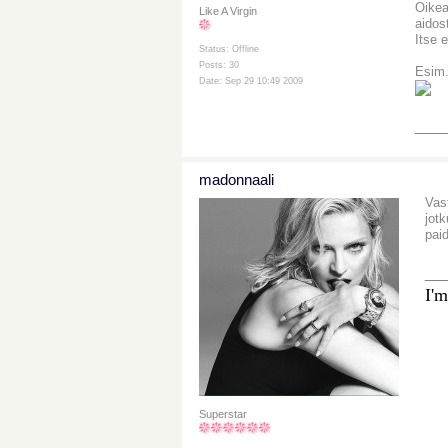
Oikea
Like A Virgin
aidos
Itse 
Status: Offline
Posts: 30
Esim.
Date: Sep 29 10:49 2009
___
madonnaali
Vas
jotk
pai
__
I'm
Superstar