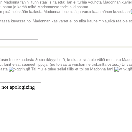
n Madonna fanin "tunnistaa" siitä että:Hän ei turhia vouhota Madonnan,kuvien
ti ostaa ja kerää mikä Madonnassa todella kiinostaa.
en pidä hetiskään kaikista Madonnan biiseistä ja varsinkaan hänen kuvistaan!
tässä kuvassa noi Madonnan käsivarret ei oo niitä kauneimpia,eikä tää ole 
_______________
tasin Innokkuudesta & sinnikkyydestä, koska ei sillä ole väliä montako Madon
ut fanit eivät saaneet lippuja! (no toisaalta voishan ne trokarilta ostaa..) Ei
dasta
Tai mulle tulee sellai fiilis et toi on Madonna fani
________________
 not apologizing