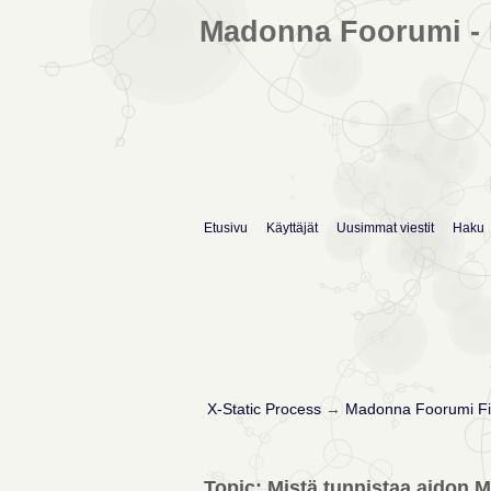
Madonna Foorumi - 
Etusivu
Käyttäjät
Uusimmat viestit
Haku
X-Static Process
→
Madonna Foorumi Fi
Topic: Mistä tunnistaa aidon 