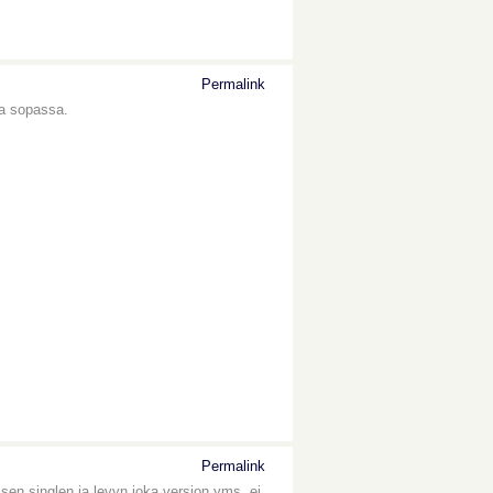
Permalink
ta sopassa.
Permalink
sen singlen ja levyn joka version yms. ei