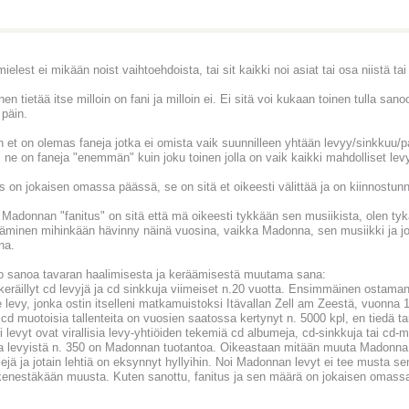
ielest ei mikään noist vaihtoehdoista, tai sit kaikki noi asiat tai osa niistä ta
en tietää itse milloin on fani ja milloin ei. Ei sitä voi kukaan toinen tulla sano
 päin.
 et on olemas faneja jotka ei omista vaik suunnilleen yhtään levyy/sinkkuu/pait
lti ne on faneja "enemmän" kuin joku toinen jolla on vaik kaikki mahdolliset le
s on jokaisen omassa päässä, se on sitä et oikeesti välittää ja on kiinnostun
 Madonnan "fanitus" on sitä että mä oikeesti tykkään sen musiikista, olen tyk
äminen mihinkään hävinny näinä vuosina, vaikka Madonna, sen musiikki ja jop
na.
 sanoa tavaran haalimisesta ja keräämisestä muutama sana:
keräillyt cd levyjä ja cd sinkkuja viimeiset n.20 vuotta. Ensimmäinen ostam
 levy, jonka ostin itselleni matkamuistoksi Itävallan Zell am Zeestä, vuonna 
 cd muotoisia tallenteita on vuosien saatossa kertynyt n. 5000 kpl, en tiedä ta
i levyt ovat virallisia levy-yhtiöiden tekemiä cd albumeja, cd-sinkkuja tai cd-
a levyistä n. 350 on Madonnan tuotantoa. Oikeastaan mitään muuta Madonna säl
lejä ja jotain lehtiä on eksynnyt hyllyihin. Noi Madonnan levyt ei tee must
kenestäkään muusta. Kuten sanottu, fanitus ja sen määrä on jokaisen omass