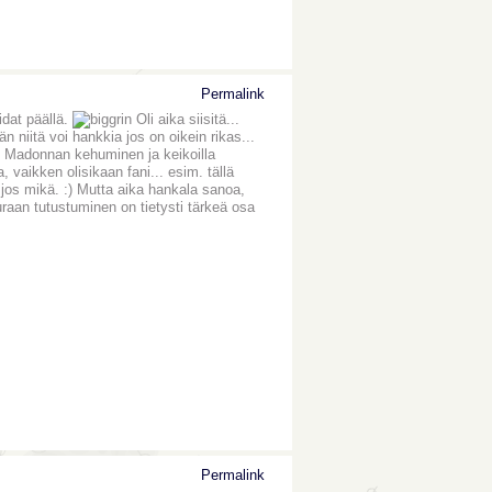
Permalink
idat päällä.
Oli aika siisitä...
än niitä voi hankkia jos on oikein rikas...
elu, Madonnan kehuminen ja keikoilla
, vaikken olisikaan fani... esim. tällä
a jos mikä. :) Mutta aika hankala sanoa,
aan tutustuminen on tietysti tärkeä osa
Permalink