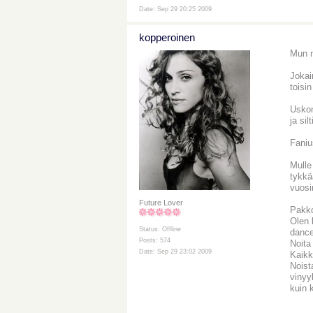
Date: Sep 29 20:25 2009
kopperoinen
Mun m
Jokain
toisin
Uskon
ja si
Faniu
Mulle
tykkä
vuosi
Future Lover
Pakko
Olen 
Status: Offline
dance
Posts: 574
Noita
Date: Sep 29 23:02 2009
Kaikk
Noist
vinyy
kuin 