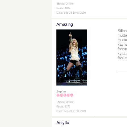
Status: Offline
Posts: 1094
Date: Sep 28 18:07 2009
Amazing
Sillo
mutta 
mutta
käyne
fooru
kyllä
faniut
___
Zephyr
Status: Offline
Posts: 1176
Date: Sep 28 21:56 2009
Aniytta