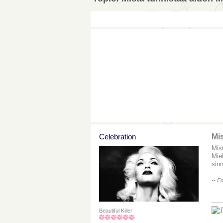
Celebration
Mi
Mis
Mie
sinn
-- E
__
Beautiful Killer