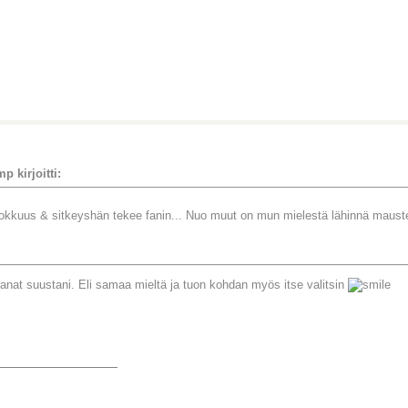
p kirjoitti:
okkuus & sitkeyshän tekee fanin... Nuo muut on mun mielestä lähinnä maust
sanat suustani. Eli samaa mieltä ja tuon kohdan myös itse valitsin
_______________