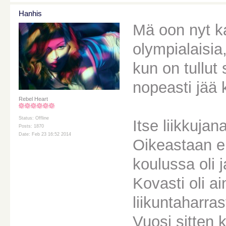
Hanhis
Mä oon nyt ka
olympialaisia
kun on tullut
nopeasti jää
Rebel Heart
Status: Offline
Itse liikkujan
Posts: 1870
Date: Feb 23 16:52 2014
Oikeastaan en
koulussa oli 
Kovasti oli a
liikuntaharra
Vuosi sitten 