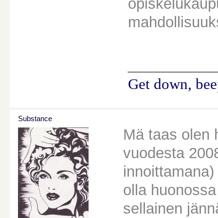
opiskelukaupu
mahdollisuuk
________
Get down, beep
Substance
Mä taas olen h
vuodesta 2008
innoittamana) 
olla huonossa
sellainen jänn