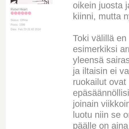
oikein juosta j
Rebel Heart
kiinni, mutta
Status: Offline
Posts: 1596
Date: Feb 23 21:42 2014
Toki välillä en
esimerkiksi ar
yleensä saira
ja iltaisin ei
ruokailut ovat
epäsäännöllis
joinain viikko
luotu niin se 
päälle on ain