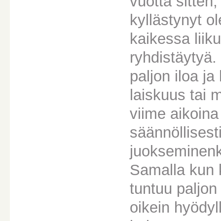
vuotta sitten,
kyllästynyt 
kaikessa liiku
ryhdistäytyä. 
paljon iloa ja
laiskuus tai m
viime aikoina
säännöllisesti
juokseminenk
Samalla kun k
tuntuu paljon
oikein hyödyl