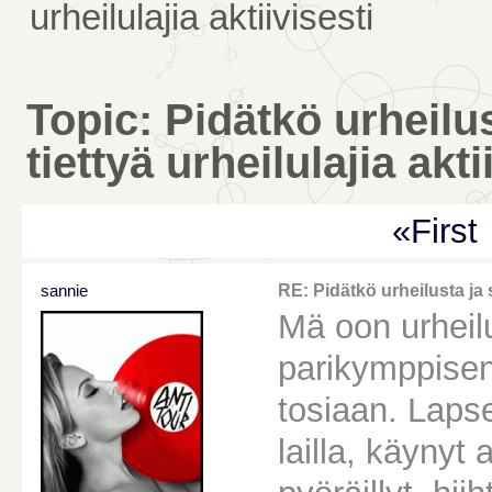
urheilulajia aktiivisesti
Topic: Pidätkö urheilus
tiettyä urheilulajia akti
«First
sannie
RE: Pidätkö urheilusta ja s
Mä oon urheilu
parikymppisen
tosiaan. Lapse
lailla, käynyt