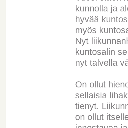
kunnolla ja a
hyvää kuntosa
myös kuntosal
Nyt liikunnan
kuntosalin se
nyt talvella 
On ollut hien
sellaisia lih
tienyt. Liiku
on ollut itsel
innostavaa ja