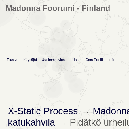
Madonna Foorumi - Finland
Etusivu
Käyttäjät
Uusimmat viestit
Haku
Oma Profiili
Info
X-Static Process
→
Madonna
katukahvila
→
Pidätkö urheilu