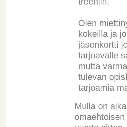
treeniin.
Olen miettiny
kokeilla ja 
jäsenkortti 
tarjoavalle 
mutta varma
tulevan opis
tarjoamia ma
Mulla on aika
omaehtoisen l