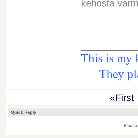
kehosta varma
________
This is my 
They play 
«First
Quick Reply
Please 