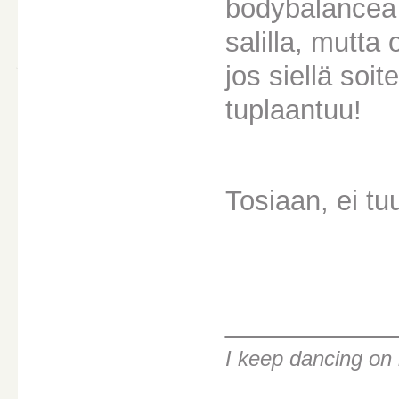
bodybalancea 
salilla, mutta 
jos siellä so
tuplaantuu!
Tosiaan, ei tu
________
I keep dancing o