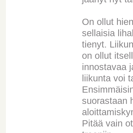
On ollut hie
sellaisia li
tienyt. Liik
on ollut itse
innostavaa j
liikunta voi 
Ensimmäisinä 
suorastaan 
aloittamisky
Pitää vain o