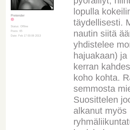
pyöräillyt, hii
lopulla kokeil
Pretender
täydellisesti.
Status: Offline
nautin siitä ä
Posts: 65
Date: Feb 17 00:06 2013
yhdistelee mon
hajuakaan) ja 
kerran kahdes
koho kohta. R
semmosta miel
Suosittelen jo
alkanut myös 
ryhmäliikuntat