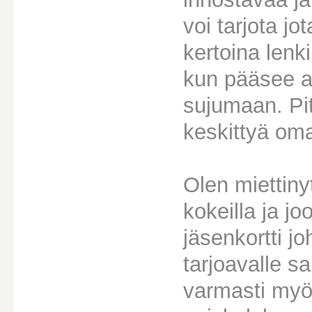
voi tarjota j
kertoina lenki
kun pääsee a
sujumaan. Pit
keskittyä oma
Olen miettinyt
kokeilla ja j
jäsenkortti j
tarjoavalle s
varmasti myö