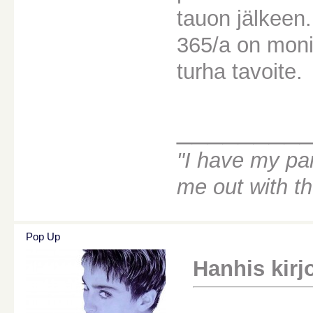
tauon jälkeen
365/a on monil
turha tavoite.
________
"I have my par
me out with t
Pop Up
Hanhis kirjo