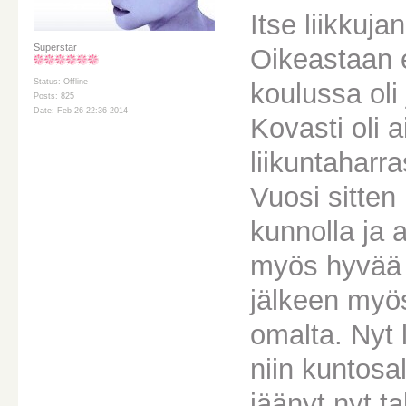
Itse liikkuja
Superstar
Oikeastaan e
Status: Offline
koulussa oli
Posts: 825
Date: Feb 26 22:36 2014
Kovasti oli 
liikuntaharr
Vuosi sitten
kunnolla ja 
myös hyvää k
jälkeen myös
omalta. Nyt 
niin kuntosa
jäänyt nyt t