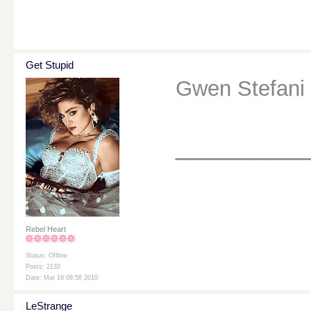
Get Stupid
Gwen Stefani 
________
Rebel Heart
Status: Offline
Posts: 2132
Date: Mar 19 08:56 2010
LeStrange