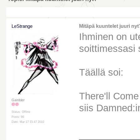
LeStrange
Mitäpä kuuntelet juuri nyt
Ihminen on ute
soittimessasi s
Täällä soi:
There'll Com
Gambler
siis Damned:i
Status: Offline
Posts: 86
Date: Mar 17 15:47 2010
________