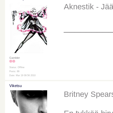
Aknestik - Jä
________
Gambler
Status: Offline
Posts: 86
Date: Mar 19 09:56 2010
Viketsu
Britney Spear