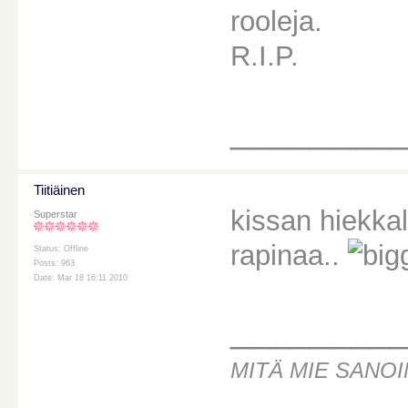
rooleja.
R.I.P.
________
Tiitiäinen
kissan hiekkal
Superstar
rapinaa..
Status: Offline
Posts: 963
Date: Mar 18 16:11 2010
________
MITÄ MIE SANOI