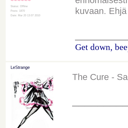
erinomaisesti
Status: Offline
kuvaan. Ehjä
Posts: 1870
Date: Mar 20 13:07 2010
________
Get down, beep
LeStrange
The Cure - S
________