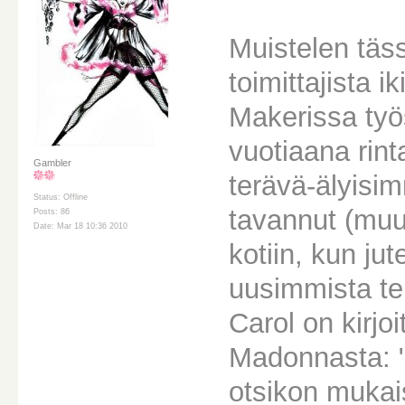
Muistelen täs
toimittajista 
Makerissa työs
vuotiaana rin
Gambler
terävä-älyisim
Status: Offline
tavannut (muut
Posts: 86
Date: Mar 18 10:36 2010
kotiin, kun ju
uusimmista te
Carol on kirjo
Madonnasta: "
otsikon mukais