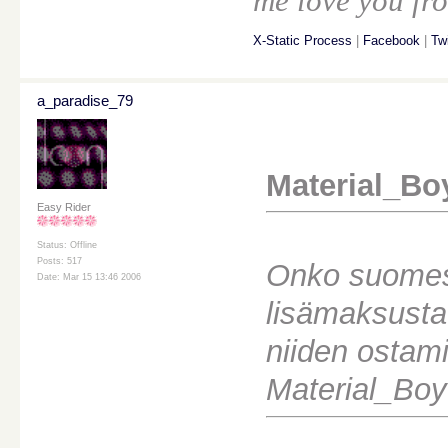
me love you fro
X-Static Process
|
Facebook
|
Twi
a_paradise_79
Material_Bo
Easy Rider
Status: Offline
Posts: 517
Onko suomess
Date: Mar 15 13:46 2006
lisämaksusta 
niiden ostami
Material_Boy