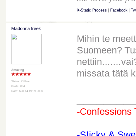
X-Static Process
|
Facebook
|
Twi
Madonna freek
Mihin te meet
Suomeen? Tus
nettiin.......
missata tätä k
Amazing
Status: Offline
Posts: 884
Date: Mar 14 19:39 2006
________
-Confessions 
-Sticky & Swe