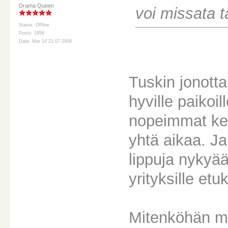
Drama Queen
voi missata tä
Status: Offline
Posts: 1956
Date: Mar 14 21:07 2006
Tuskin jonotta
hyville paikoil
nopeimmat kein
yhtä aikaa. Ja
lippuja nykyää
yrityksille etu
Mitenköhän ma