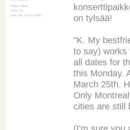
konserttipaikko
Status: Offline
Posts: 517
on tylsää!
Date: Mar 15 14:07 2006
"K. My bestfri
to say) works 
all dates for
this Monday. A
March 25th. H
Only Montreal
cities are still
(I'm sure you