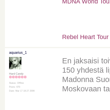
MDNA World Tour 
Rebel Heart Tour
aquarius_1
En jaksaisi toi
150 yhdestä lip
Hard Candy
Madonna Suome
Status: Offline
Moskovaan tai
Posts: 670
Date: Mar 17 18:27 2006
________