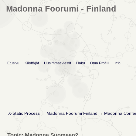
Madonna Foorumi - Finland
Etusivu
Käyttäjät
Uusimmat viestit
Haku
Oma Profiili
Info
X-Static Process
→
Madonna Foorumi Finland
→
Madonna Confes
Topic: Madonna Suomeen?