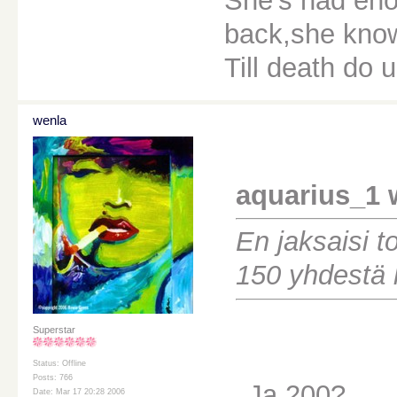
She's had eno
back,she knows
Till death do u
wenla
aquarius_1 
En jaksaisi to
150 yhdestä l
Superstar
Status: Offline
Posts: 766
...Ja 200?
Date: Mar 17 20:28 2006