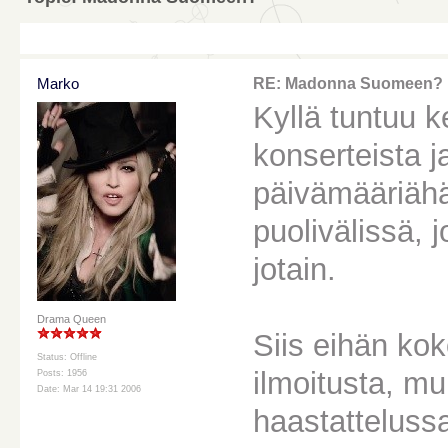
Marko
RE: Madonna Suomeen?
Kyllä tuntuu k
konserteista ja
päivämääriähän
puolivälissä, j
jotain.
Drama Queen
Siis eihän kok
Status: Offline
ilmoitusta, mu
Posts: 1956
Date: Mar 14 19:31 2006
haastatteluss