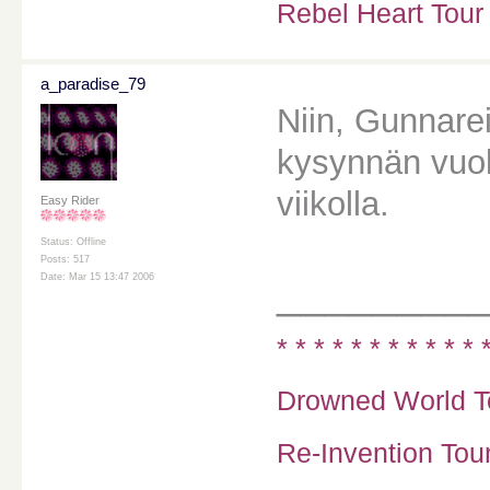
Rebel Heart Tour
a_paradise_79
Niin, Gunnarei
kysynnän vuoks
viikolla.
Easy Rider
Status: Offline
Posts: 517
________
Date: Mar 15 13:47 2006
* * * * * * * * * * * 
Drowned World To
Re-Invention Tour