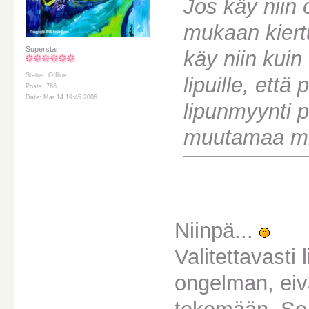
Jos käy niin
mukaan kiertu
Superstar
käy niin kuin
Status: Offline
lipuille, että
Posts: 766
Date: Mar 14 19:45 2006
lipunmyynti p
muutamaa min
Niinpä...
Valitettavasti
ongelman, eivä