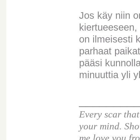
Jos käy niin 
kiertueeseen, n
on ilmeisesti 
parhaat paikat
pääsi kunnoll
minuuttia yli 
________
Every scar that
your mind. Sho
me love you fro