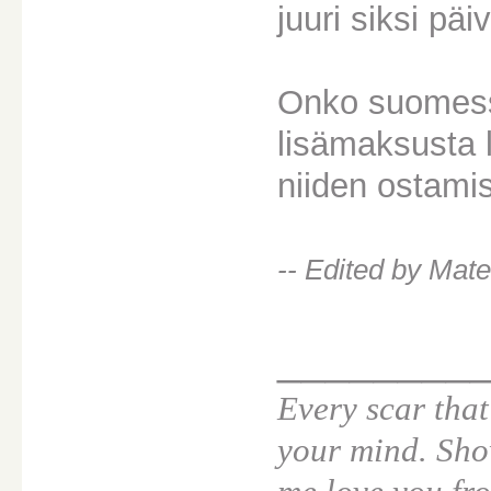
juuri siksi pä
Onko suomessa
lisämaksusta l
niiden ostami
-- Edited by Mat
________
Every scar that
your mind. Sho