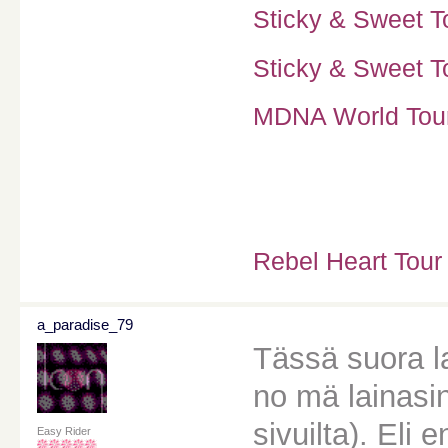
Sticky & Sweet To
Sticky & Sweet To
MDNA World Tour 
Rebel Heart Tour
a_paradise_79
Tässä suora l
no mä lainasi
sivuilta). El
Easy Rider