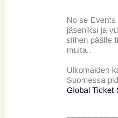
No se Events 
jäseniksi ja 
siihen päälle t
muita..
Ulkomaiden ka
Suomessa pidet
Global Ticket
________