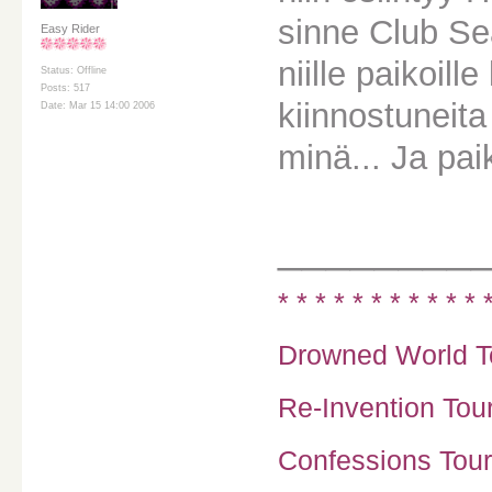
sinne Club Se
Easy Rider
niille paikoille
Status: Offline
Posts: 517
kiinnostuneit
Date: Mar 15 14:00 2006
minä... Ja paik
________
* * * * * * * * * * * 
Drowned World To
Re-Invention Tour
Confessions Tour