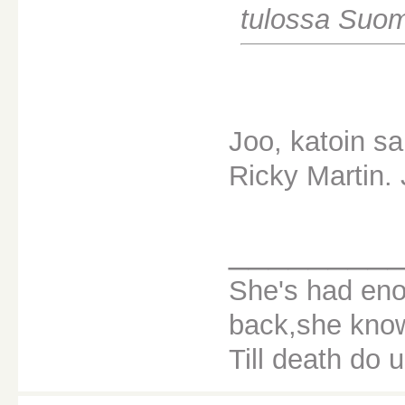
tulossa Suom
Joo, katoin s
Ricky Martin. 
________
She's had eno
back,she knows
Till death do u