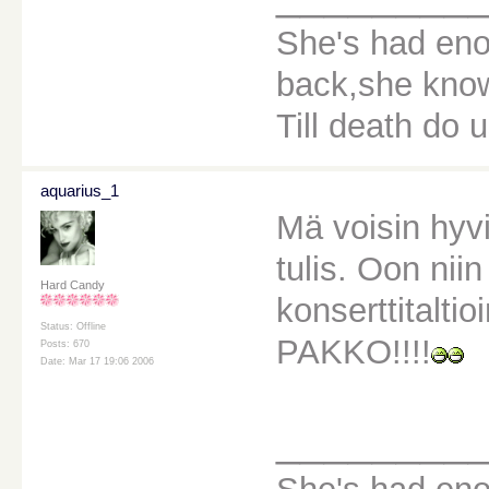
She's had eno
back,she knows
Till death do u
aquarius_1
Mä voisin hyv
tulis. Oon niin
Hard Candy
konserttitalti
Status: Offline
PAKKO!!!!
Posts: 670
Date: Mar 17 19:06 2006
________