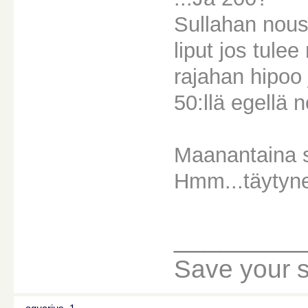
Sullahan nouse
liput jos tule
rajahan hipoo 
50:llä egellä
Maanantaina s
Hmm...täytynee
________
Save your sou