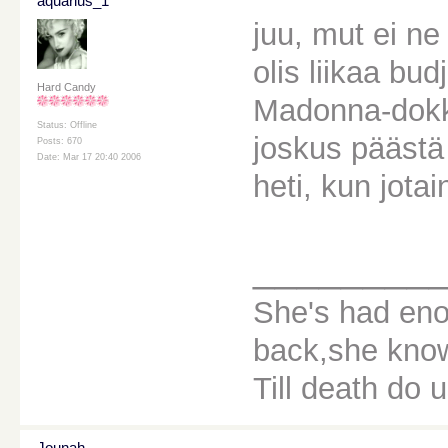
aquarius_1
juu, mut ei ne
olis liikaa bud
Hard Candy
Madonna-dokka
Status: Offline
joskus päästä 
Posts: 670
Date: Mar 17 20:40 2006
heti, kun jotai
________
She's had eno
back,she knows
Till death do u
Jounah