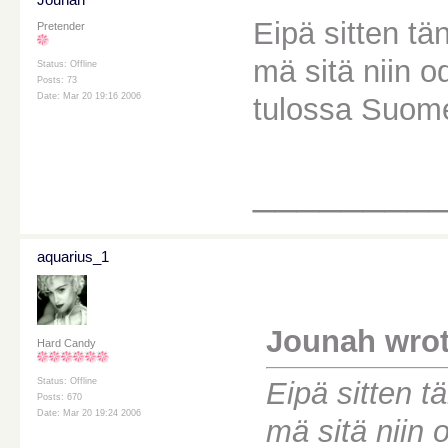
Eipä sitten tä
Pretender
mä sitä niin o
Status: Offline
Posts: 73
Date: Mar 20 19:16 2006
tulossa Suome
________
aquarius_1
Jounah wrot
Hard Candy
Eipä sitten t
Status: Offline
Posts: 670
Date: Mar 20 19:24 2006
mä sitä niin 