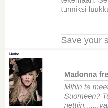
tekemään. Se e
tunniksi luukku
________
Save your sou
Marko
Madonna fre
Mihin te meet
Suomeen? Tu
nettiin......