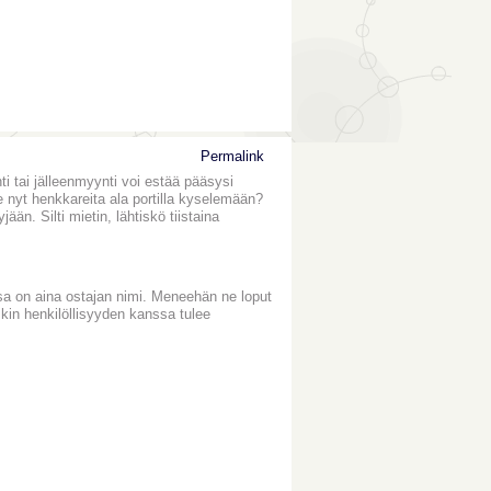
Permalink
nti tai jälleenmyynti voi estää pääsysi
ne nyt henkkareita ala portilla kyselemään?
ään. Silti mietin, lähtiskö tiistaina
ssa on aina ostajan nimi. Meneehän ne loput
uskin henkilöllisyyden kanssa tulee