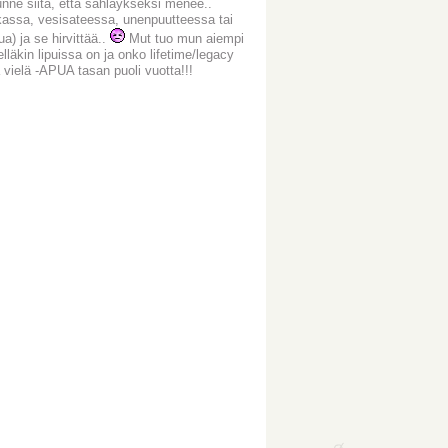
unne siitä, että sähläykseksi menee..
kassa, vesisateessa, unenpuutteessa tai
) ja se hirvittää..
Mut tuo mun aiempi
läkin lipuissa on ja onko lifetime/legacy
ä vielä -APUA tasan puoli vuotta!!!