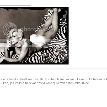
_______________
lla että tullut virheellisesti se 16:00 siihen tilaus vahvistukseen. Odotetaan ja
 lukee, jos vaikka tulisivat ensiviikolla :) Kerron sitten mitä lukee.
_______________