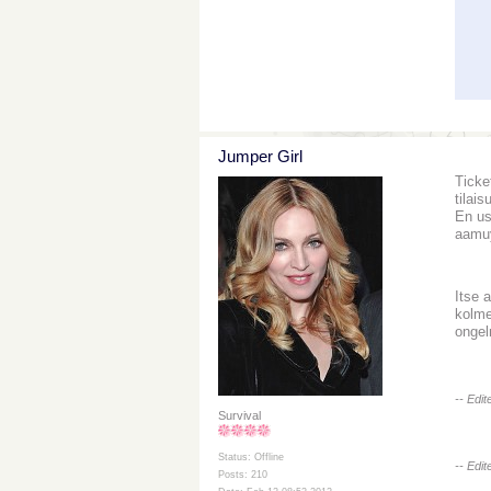
Jumper Girl
Ticke
tilai
En usk
aamuy
Itse 
kolme
ongel
-- Edi
Survival
Status: Offline
-- Edi
Posts: 210