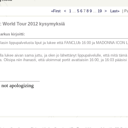
«First
<
1
…
5
6
7
8
9
…
19
>
Last»
| P
: World Tour 2012 kysymyksiä
arkus kirjoitti:
ilasin lippupalvelusta liput ja lukee että FANCLUb 16:00 ja MADONNA ICON
a lukee aivan sama juttu, ja olen jo lähettänyt lippupalvelulle, että mitä tämä
a. Olisipa niin ihanasti, että uloimmat portit avattaisiin 16:00, ja 16:03 pääsis
________________
 not apologizing