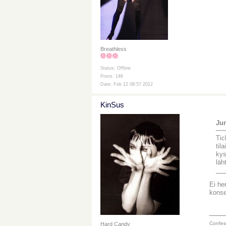
Breathless
Status: Offline
Posts: 146
Date: Feb 12 08:57 2012
KinSus
Jum
Tic
til
kys
läh
Ei he
konser
___
Confes
Hard Candy