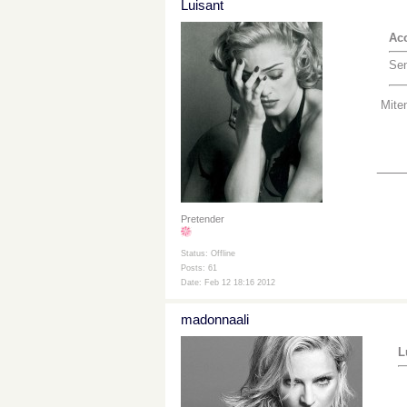
Luisant
Aco
Sen
Miten
___
Pretender
Status: Offline
Posts: 61
Date: Feb 12 18:16 2012
madonnaali
L