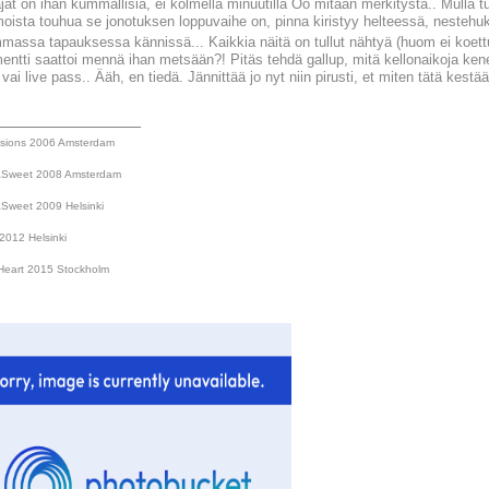
jat on ihan kummallisia, ei kolmella minuutilla Oo mitään merkitystä.. Mulla t
oista touhua se jonotuksen loppuvaihe on, pinna kiristyy helteessä, nestehu
massa tapauksessa kännissä... Kaikkia näitä on tullut nähtyä (huom ei koettua
ntti saattoi mennä ihan metsään?! Pitäs tehdä gallup, mitä kellonaikoja kenel
 vai live pass.. Ääh, en tiedä. Jännittää jo nyt niin pirusti, et miten tätä kestä
_______________
sions 2006 Amsterdam
&Sweet 2008 Amsterdam
&Sweet 2009 Helsinki
2012 Helsinki
Heart 2015 Stockholm