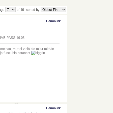
age
of 19
sorted by
Permalink
 LIVE PASS 16:03
 meinaa, muttei vielä ole tullut mitään
i jo funclubin ostaneet
Permalink