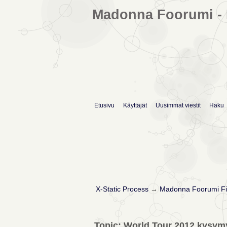
Madonna Foorumi - 
Etusivu
Käyttäjät
Uusimmat viestit
Haku
X-Static Process
→
Madonna Foorumi Fi
Topic: World Tour 2012 kysym