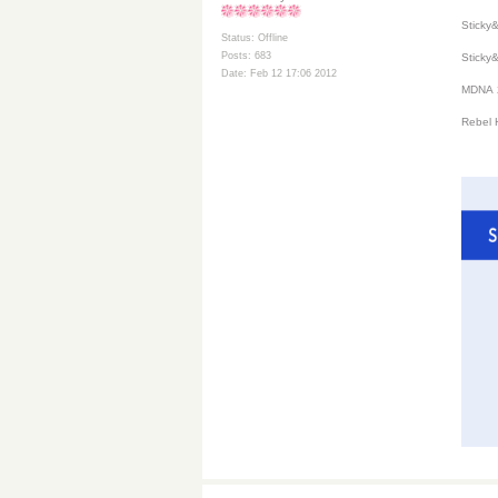
Sticky
Status: Offline
Posts: 683
Sticky
Date: Feb 12 17:06 2012
MDNA
Rebel 