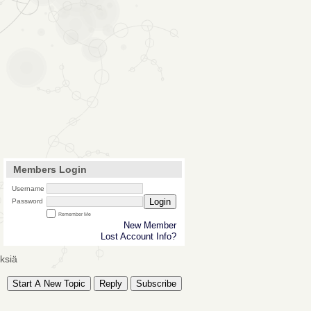
Members Login
Username
Login
Password
Remember Me
New Member
Lost Account Info?
ksiä
Start A New Topic
Reply
Subscribe