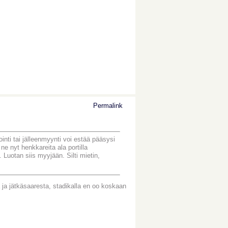
Permalink
ointi tai jälleenmyynti voi estää pääsysi
 ne nyt henkkareita ala portilla
 Luotan siis myyjään. Silti mietin,
 ja jätkäsaaresta, stadikalla en oo koskaan