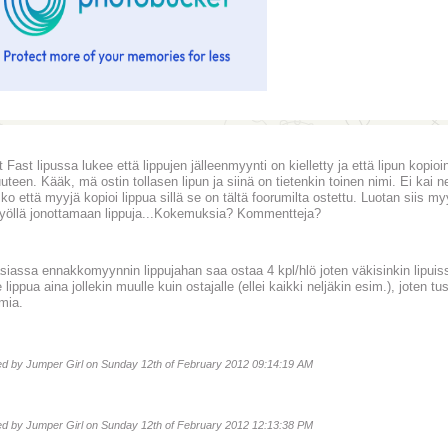
t Fast lipussa lukee että lippujen jälleenmyynti on kielletty ja että lipun kopioi
suuteen. Kääk, mä ostin tollasen lipun ja siinä on tietenkin toinen nimi. Ei kai 
o että myyjä kopioi lippua sillä se on tältä foorumilta ostettu. Luotan siis myyj
öllä jonottamaan lippuja...Kokemuksia? Kommentteja?
asiassa ennakkomyynnin lippujahan saa ostaa 4 kpl/hlö joten väkisinkin lipui
 lippua aina jollekin muulle kuin ostajalle (ellei kaikki neljäkin esim.), joten t
mia.
ted by Jumper Girl on Sunday 12th of February 2012 09:14:19 AM
ted by Jumper Girl on Sunday 12th of February 2012 12:13:38 PM