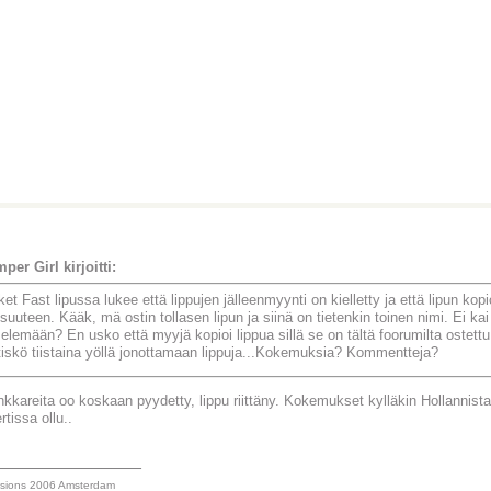
per Girl kirjoitti:
ket Fast lipussa lukee että lippujen jälleenmyynti on kielletty ja että lipun kopi
aisuuteen. Kääk, mä ostin tollasen lipun ja siinä on tietenkin toinen nimi. Ei kai
elemään? En usko että myyjä kopioi lippua sillä se on tältä foorumilta ostettu.
tiskö tiistaina yöllä jonottamaan lippuja...Kokemuksia? Kommentteja?
nkkareita oo koskaan pyydetty, lippu riittäny. Kokemukset kylläkin Hollannista
tissa ollu..
_______________
sions 2006 Amsterdam