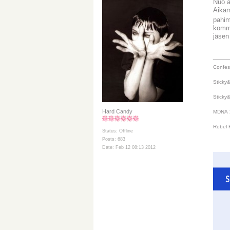
Nuo a
Aikam
pahim
komme
jäsen
___
Confes
Sticky
Sticky
Hard Candy
MDNA
Rebel 
Status: Offline
Posts: 683
Date: Feb 12 08:13 2012