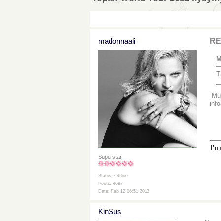
madonnaali
RE
M
T
Mull
info
__
I'm
Superstar
Status: Offline
Posts: 4687
Date: Feb 12 06:51 2012
KinSus