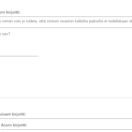
rn kirjoitti:
 verran voin jo todeta, että sinisen osaston kalleilta paikoilta ei todellakaan
 niin?
_______________
uisant kirjoitti:
Acorn kirjoitti: