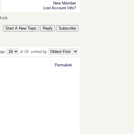
New Member
Lost Account Info?
ksiä
Start A New Topic
Reply
Subscribe
age
of 19
sorted by
Permalink