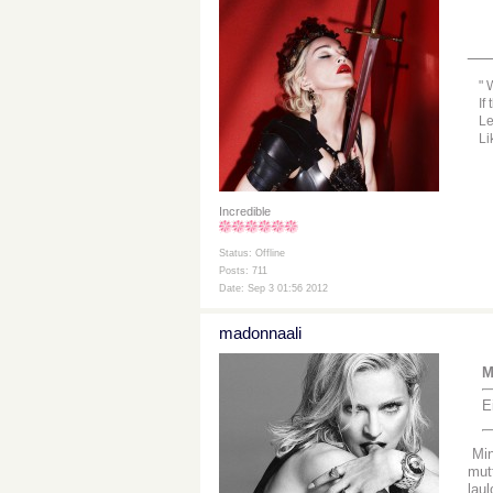
__
W
If
Le
Li
Incredible
Status: Offline
Posts: 711
Date: Sep 3 01:56 2012
madonnaali
M
E
Minu
mutt
lau