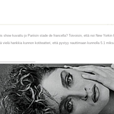
s show kuvattu jo Pariisin stade de francella? Toivoisin, että noi New Yorkin k
ää vielä hankkia kunnon kotiteatteri, että pystyy nauttimaan kunnolla 5.1 mi
________________