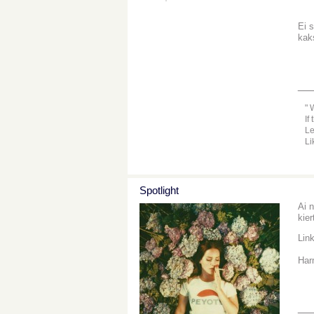
Ei s
kaks
__
W
If
Le
Li
Spotlight
Ai 
kier
Lin
Har
__