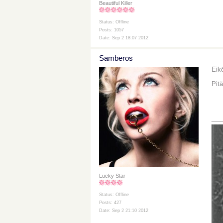
Beautiful Killer
Status: Offline
Posts: 1057
Date: Sep 2 18:07 2012
Samberos
Eikö
Pit
__
Lucky Star
Status: Offline
Posts: 427
Date: Sep 2 21:10 2012