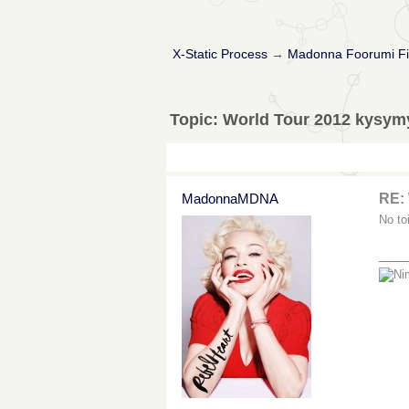
X-Static Process
→
Madonna Foorumi Fi
Topic: World Tour 2012 kysym
MadonnaMDNA
RE:
No to
___