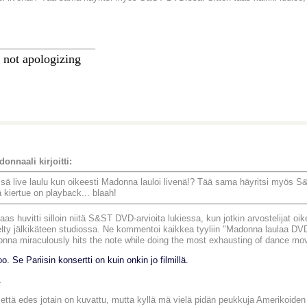
________________
 not apologizing
onnaali kirjoitti:
sä live laulu kun oikeesti Madonna lauloi livenä!? Tää sama häyritsi myös S
ä kiertue on playback... blaah!
aas huvitti silloin niitä S&ST DVD-arvioita lukiessa, kun jotkin arvostelijat oik
elty jälkikäteen studiossa. Ne kommentoi kaikkea tyyliin "Madonna laulaa DV
nna miraculously hits the note while doing the most exhausting of dance mo
o. Se Pariisin konsertti on kuin onkin jo filmillä.
.
että edes jotain on kuvattu, mutta kyllä mä vielä pidän peukkuja Amerikoiden