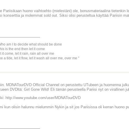
e Pariisikaan huono vaihtoehto (mielestäni) ole, bonusmateriaalina tietenkin le
i konserttia ja molemmat sold out. Siksi olisi perusteltua käyttää Pariisin ma
________________
ho am I to decide what should be done
 this is the end then let it come
t it come, let it rain, rain all over me
ke a tide, let it flow, let it wash all over me, over me
niin. MDNATourDVD Official Channel on perustettu UTubeen ja huomenna julka
tueen DVDltä: Girl Gone Wild! Eli tämän perusteella Pariisi nyt on virallinen ju
kki: http://www.youtube.com/user/MDNATourDVD
mi kun olisin halunnu mielummin Nykin ja sit jos Pariisissa oli kerran huono 
________________