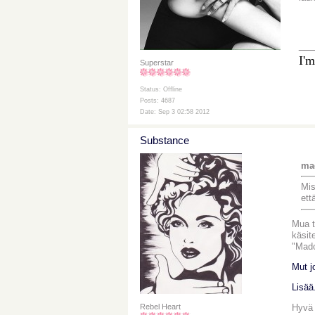
__
I'm
Superstar
Status: Offline
Posts: 4687
Date: Sep 3 02:58 2012
Substance
mad
Mis
ett
Mua t
käsit
"Mado
Mut jo
Lisää
Hyvä 
Rebel Heart