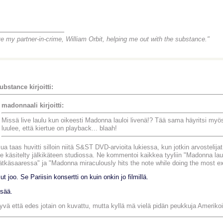
_______________
ve my partner-in-crime, William Orbit, helping me out with the substance."
ubstance kirjoitti:
madonnaali kirjoitti:
Missä live laulu kun oikeesti Madonna lauloi livenä!? Tää sama häyritsi my
luulee, että kiertue on playback... blaah!
ua taas huvitti silloin niitä S&ST DVD-arvioita lukiessa, kun jotkin arvostelija
le käsitelty jälkikäteen studiossa. Ne kommentoi kaikkea tyyliin "Madonna la
ätkäsaaressa" ja "Madonna miraculously hits the note while doing the most 
ut joo. Se Pariisin konsertti on kuin onkin jo filmillä.
isää.
yvä että edes jotain on kuvattu, mutta kyllä mä vielä pidän peukkuja Ameriko