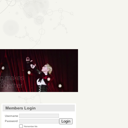
Members Login
Username
Login
Password
Remember Me