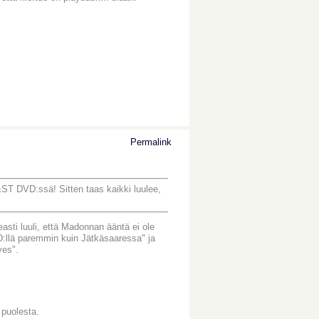
Permalink
&ST DVD:ssä! Sitten taas kaikki luulee,
easti luuli, että Madonnan ääntä ei ole
D:llä paremmin kuin Jätkäsaaressa" ja
ves".
 puolesta.