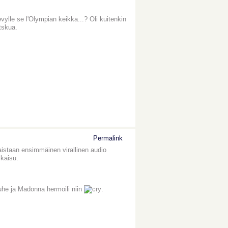
vylle se l'Olympian keikka...? Oli kuitenkin
tskua.
Permalink
istaan ensimmäinen virallinen audio
lkaisu.
puhe ja Madonna hermoili niin
.