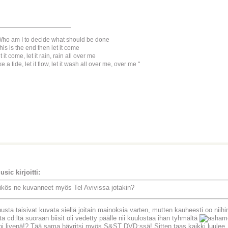
________________
ho am I to decide what should be done
 this is the end then let it come
t it come, let it rain, rain all over me
ke a tide, let it flow, let it wash all over me, over me
usic kirjoitti:
ikös ne kuvanneet myös Tel Avivissa jotakin?
sta taisivat kuvata siellä joitain mainoksia varten, mutten kauheesti oo niihi
a cd:ltä suoraan biisit oli vedetty päälle nii kuulostaa ihan tyhmältä
loi livenä!? Tää sama häyritsi myös S&ST DVD:ssä! Sitten taas kaikki luulee, 