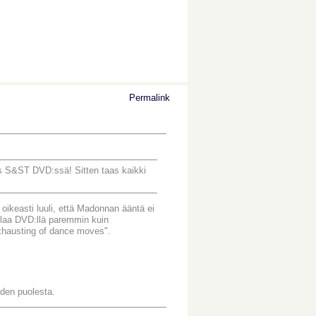
Permalink
ös S&ST DVD:ssä! Sitten taas kaikki
t oikeasti luuli, että Madonnan ääntä ei
ulaa DVD:llä paremmin kuin
exhausting of dance moves".
iden puolesta.