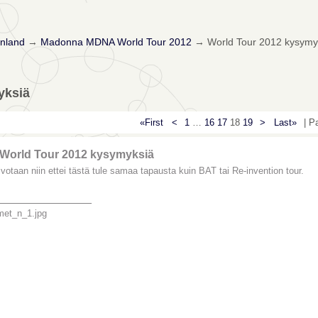
nland
→
Madonna MDNA World Tour 2012
→
World Tour 2012 kysymy
yksiä
«First
<
1
…
16
17
18
19
>
Last»
| P
 World Tour 2012 kysymyksiä
ivotaan niin ettei tästä tule samaa tapausta kuin BAT tai Re-invention tour.
_______________