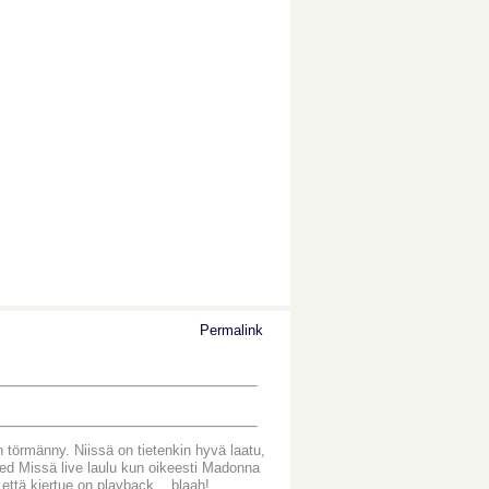
Permalink
n törmänny. Niissä on tietenkin hyvä laatu,
Missä live laulu kun oikeesti Madonna
että kiertue on playback... blaah!