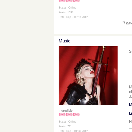
Status: Offline
Posts: 1596
___
Date: Sep 3 03:16 2012
"I ha
Music
S
M
o
J
M
Incredible
L
H
Status: Offline
Posts: 711
Date: Sep 3 04:30 2012