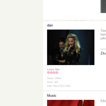
dari
Toiv
her
julk
__
Do
Lucky Star
Status: Offline
Posts: 424
Date: Sep 2 23:21 2012
Music
Eik