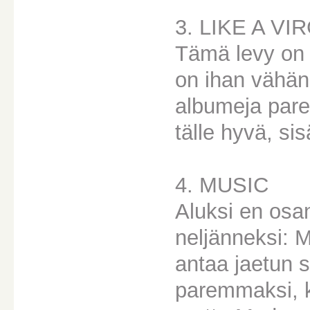
3. LIKE A VI
Tämä levy on 
on ihan vähän 
albumeja pare
tälle hyvä, si
4. MUSIC
Aluksi en osa
neljänneksi: 
antaa jaetun s
paremmaksi, k