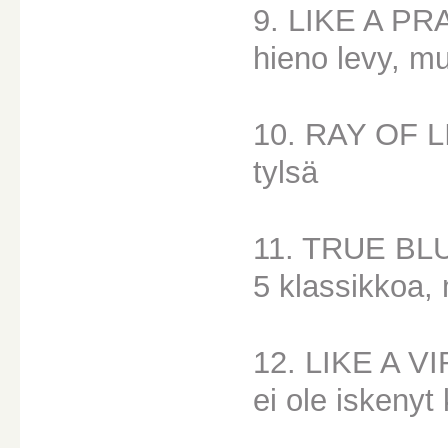
9. LIKE A P
hieno levy, m
10. RAY OF 
tylsä
11. TRUE BL
5 klassikkoa,
12. LIKE A V
ei ole iskenyt