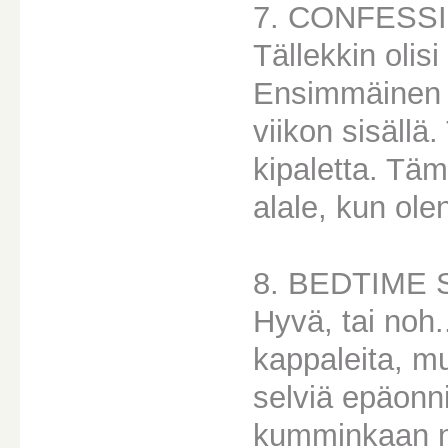
7. CONFESS
Tällekkin olisi
Ensimmäinen l
viikon sisällä
kipaletta. Täm
alale, kun olen
8. BEDTIME 
Hyvä, tai noh.
kappaleita, mu
selviä epäonn
kumminkaan ni