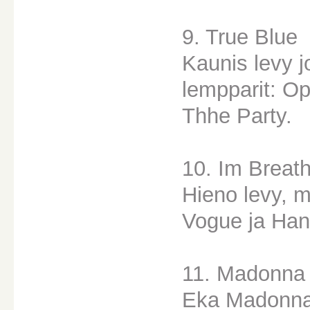
9. True Blue
Kaunis levy 
lempparit: O
Thhe Party.
10. Im Breat
Hieno levy, m
Vogue ja Ha
11. Madonna
Eka Madonnan