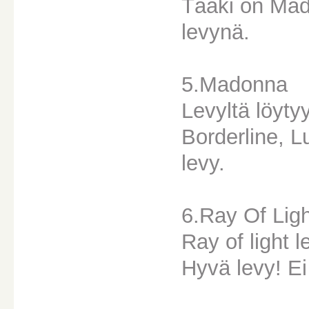
Tääki on Mad
levynä.
5.Madonna
Levyltä löyty
Borderline, L
levy.
6.Ray Of Ligh
Ray of light 
Hyvä levy! E