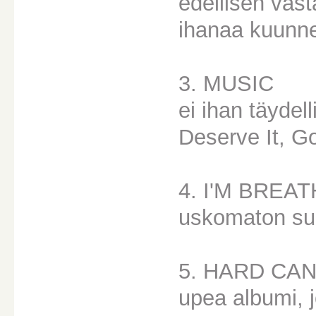
edellisen vast
ihanaa kuunne
3. MUSIC
ei ihan täydel
Deserve It, Go
4. I'M BREA
uskomaton suo
5. HARD CA
upea albumi, 