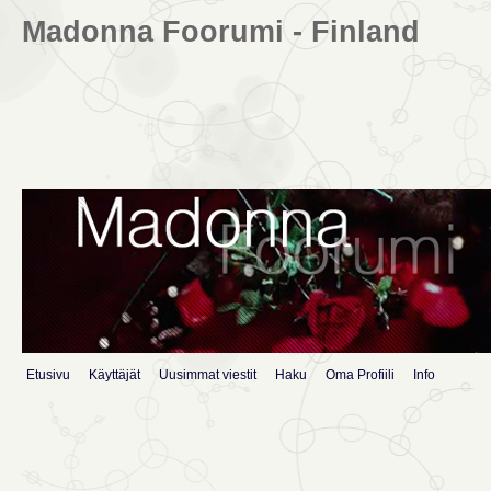
Madonna Foorumi - Finland
Etusivu
Käyttäjät
Uusimmat viestit
Haku
Oma Profiili
Info