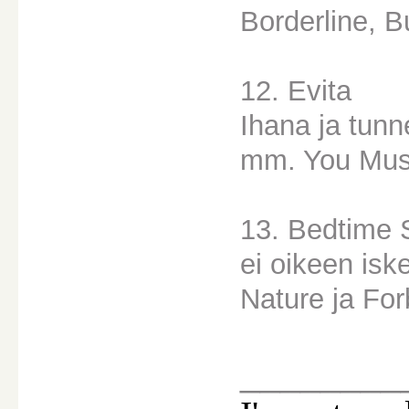
Borderline, B
12. Evita
Ihana ja tunn
mm. You Must
13. Bedtime 
ei oikeen is
Nature ja For
________