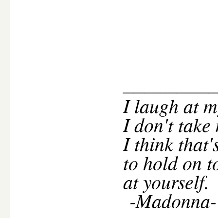
________
I
laugh at m
I don't take
I think that
to hold on t
at yourself.
-Madonna-