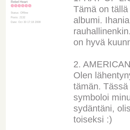
Rebel Heart
Tämä on tällä 
Status: Offline
albumi. Ihania
Posts: 2132
Date: Oct 30 17:18 2008
rauhallinenkin.
on hyvä kuunne
2. AMERICAN
Olen lähentyny
tämän. Tässä 
symboloi minua
sydäntäni, oli
toiseksi :)