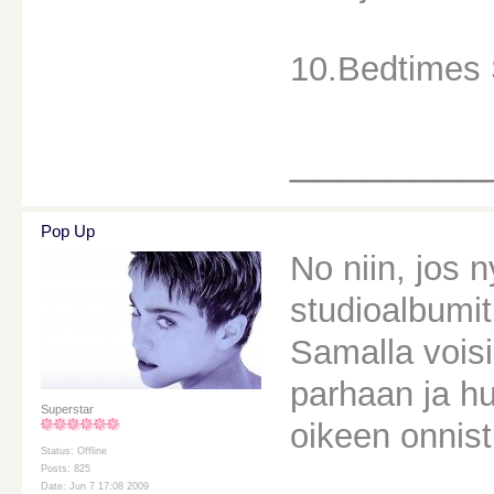
10.Bedtimes 
________
Pop Up
No niin, jos 
studioalbumit
Samalla voisi
parhaan ja hu
Superstar
oikeen onnist
Status: Offline
Posts: 825
Date: Jun 7 17:08 2009