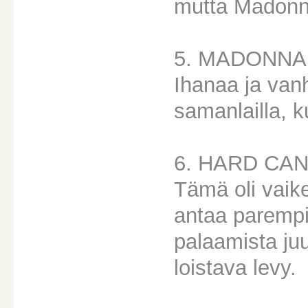
mutta Madonna
5. MADONNA
Ihanaa ja van
samanlailla, k
6. HARD CA
Tämä oli vaike
antaa parempi
palaamista juu
loistava levy.