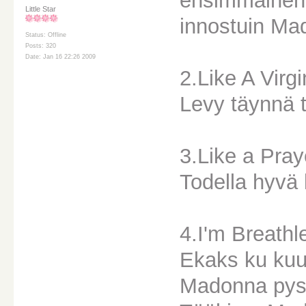
ensimmäinen 
Little Star
innostuin Mad
Status: Offline
Posts: 320
Date: Jan 16 22:26 2009
2.Like A Virgi
Levy täynnä t
3.Like a Pray
Todella hyvä 
4.I'm Breathl
Ekaks ku kuul
Madonna pyst