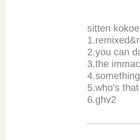
sitten koko
1.remixed&r
2.you can d
3.the immacu
4.something
5.who's that 
6.ghv2