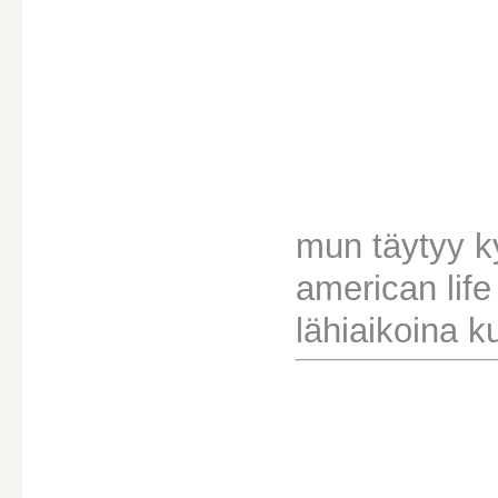
mun täytyy ky
american life 
lähiaikoina k