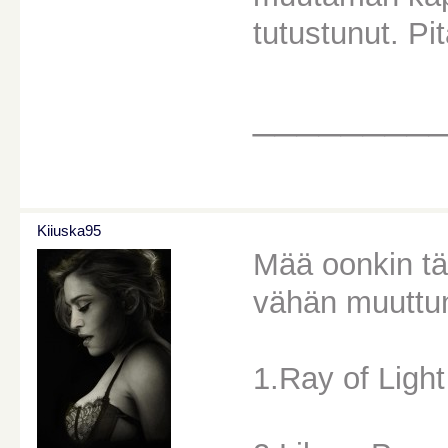
tutustunut. Pi
________
Kiiuska95
Mää oonkin tän
vähän muuttu
1.Ray of Light