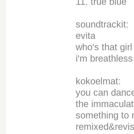
11. true blue
soundtrackit:
evita
who's that girl
i'm breathless
kokoelmat:
you can danc
the immaculat
something to
remixed&revis