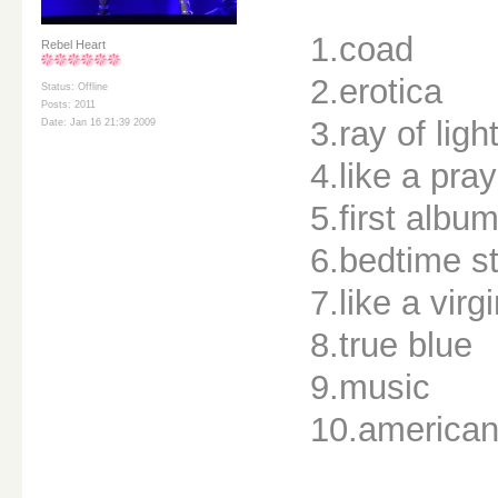
1.coad
Rebel Heart
2.erotica
Status: Offline
Posts: 2011
3.ray of ligh
Date: Jan 16 21:39 2009
4.like a pray
5.first albu
6.bedtime st
7.like a virg
8.true blue
9.music
10.american 