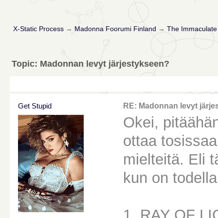
X-Static Process
→
Madonna Foorumi Finland
→
The Immaculate 
Topic: Madonnan levyt järjestykseen?
Get Stupid
RE: Madonnan levyt järje
Okei, pitäähän 
ottaa tosissa
mielteitä. Eli
kun on todella
1. RAY OF L