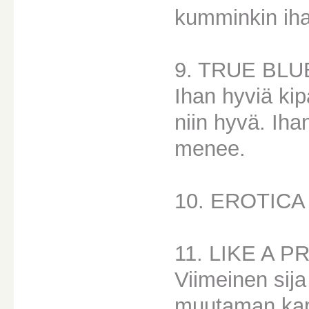
kumminkin ihan
9. TRUE BLU
Ihan hyviä kip
niin hyvä. Ih
menee.
10. EROTICA
11. LIKE A 
Viimeinen sija 
muutaman kap