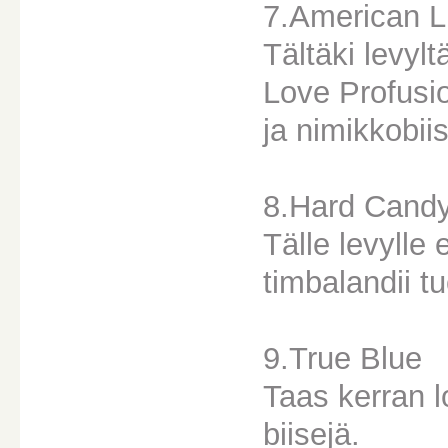
7.American L
Tältäki levylt
Love Profusio
ja nimikkobiis
8.Hard Cand
Tälle levylle 
timbalandii 
9.True Blue
Taas kerran l
biisejä.