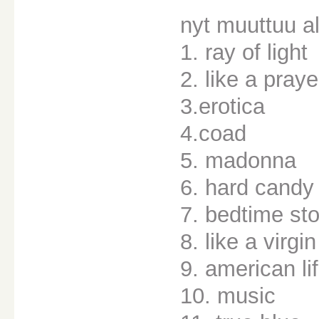
nyt muuttuu al
1. ray of light
2. like a praye
3.erotica
4.coad
5. madonna
6. hard candy
7. bedtime st
8. like a virgin
9. american li
10. music