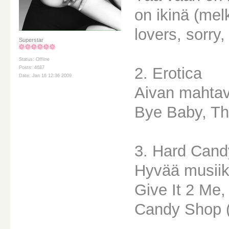
on ikinä (mel
lovers, sorry,
Superstar
Status: Offline
2. Erotica
Posts: 4687
Date: Jan 16 12:36 2009
Aivan mahtav
Bye Baby, Thi
3. Hard Cand
Hyvää musiikk
Give It 2 Me,
Candy Shop (