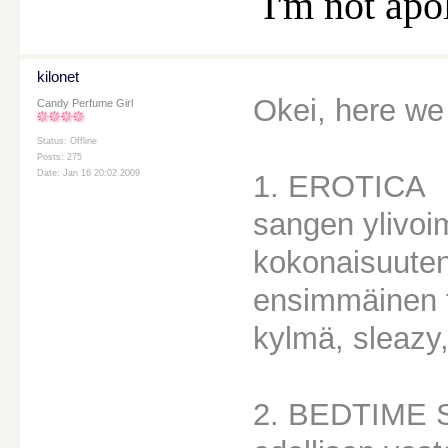
I'm not apo
kilonet
Okei, here we 
Candy Perfume Girl
Status: Offline
Posts: 275
Date: Jan 16 20:02 2009
1. EROTICA
sangen ylivoi
kokonaisuuten
ensimmäinen t
kylmä, sleazy,
2. BEDTIME 