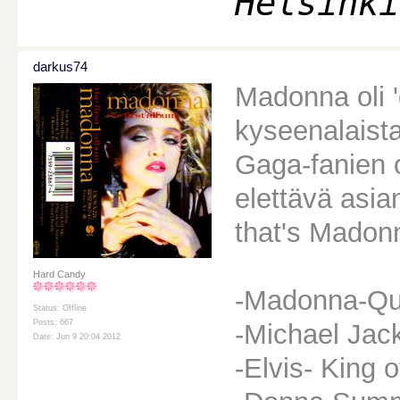
Helsinki
darkus74
Madonna oli 'q
kyseenalaist
Gaga-fanien o
elettävä asia
that's Madonn
Hard Candy
-Madonna-Qu
Status: Offline
Posts: 667
-Michael Jac
Date: Jun 9 20:04 2012
-Elvis- King o