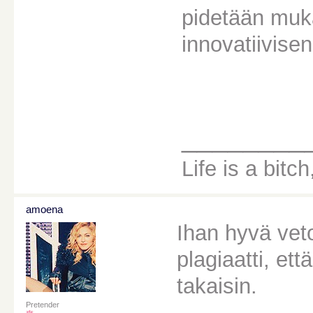
pidetään muk
innovatiivise
________
Life is a bitc
amoena
Ihan hyvä vet
plagiaatti, et
takaisin.
Pretender