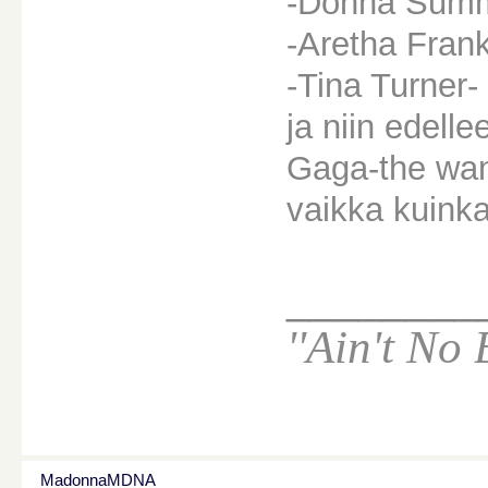
-Donna Summ
-Aretha Frank
-Tina Turner-
ja niin edelle
Gaga-the wan
vaikka kuinka
________
''Ain't No 
MadonnaMDNA