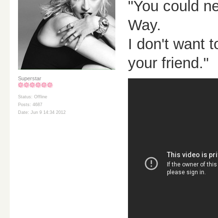
"You could ne
Way.
I don't want 
your friend."
Superstar
Status: Offline
Posts: 4687
Date: Jun 9 14:34 2012