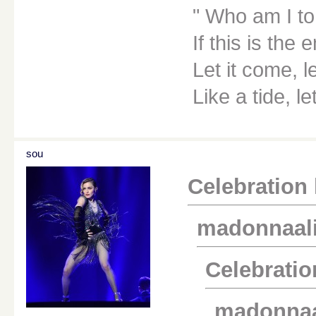
Who am I to
If this is the 
Let it come, le
Like a tide, le
sou
Celebration k
madonnaali k
Celebration
madonnaali