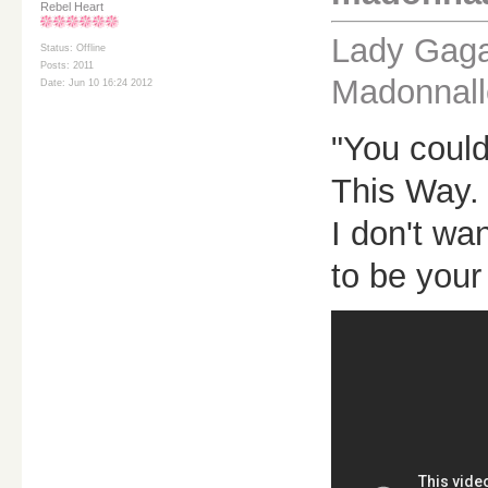
Rebel Heart
Lady Gaga 
Status: Offline
Posts: 2011
Madonnall
Date: Jun 10 16:24 2012
"You could
This Way
I don't wa
to be your 