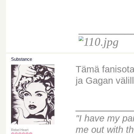
________
Substance
Tämä fanisot
ja Gagan välil
________
"I have my par
me out with t
Rebel Heart