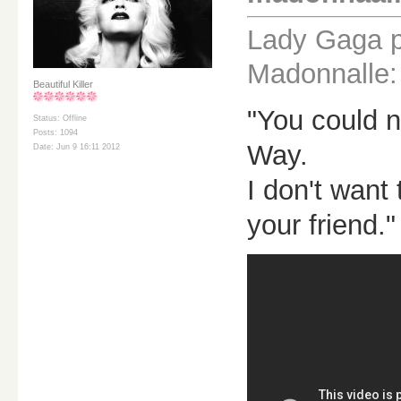
Lady Gaga pu
Madonnalle:
Beautiful Killer
"You could n
Status: Offline
Posts: 1094
Way.
Date: Jun 9 16:11 2012
I don't want
your friend."