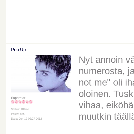
Pop Up
Nyt annoin vä
numerosta, ja
not me" oli i
oloinen. Tus
Superstar
vihaa, eiköhä
Status: Offline
muutkin tääll
Posts: 825
Date: Jun 12 06:27 2012