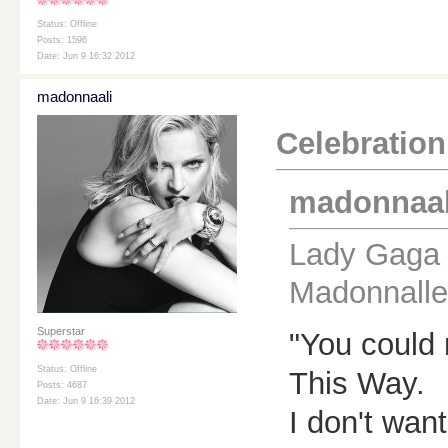
Status: Offline
Posts: 1596
Date: Jun 9 16:32 2012
madonnaali
Celebration 
madonnaali 
Lady Gaga p
Madonnalle
Superstar
"You could 
Status: Offline
This Way.
Posts: 4687
Date: Jun 9 16:39 2012
I don't wan