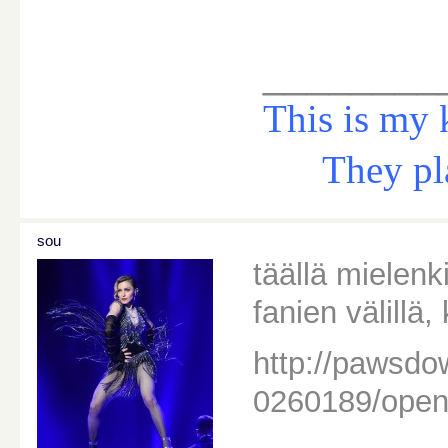
________
This is my 
They play 
sou
täällä mielen
fanien välillä,
http://pawsdo
0260189/open-