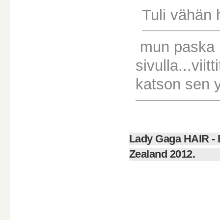
Tuli vähän 
mun paska ko
sivulla...vii
katson sen y
Lady Gaga HAIR -
Zealand 2012.
________