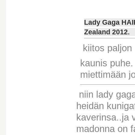
Lady Gaga HAI
Zealand 2012.
kiitos paljon 
kaunis puhe.
miettimään jo
niin lady gaga
heidän kuniga
kaverinsa..ja 
madonna on fa