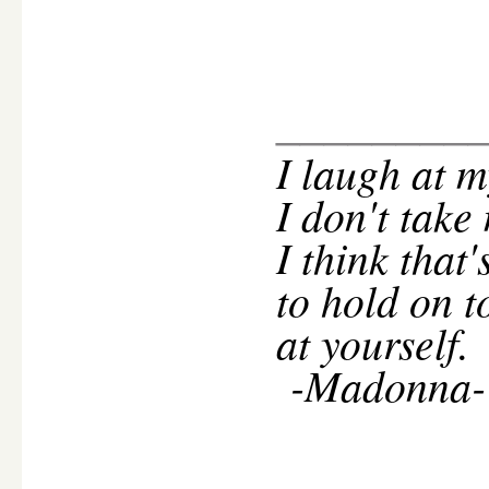
________
I
laugh at m
I don't take
I think that
to hold on t
at yourself.
-Madonna-