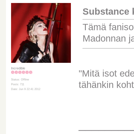
Substance ki
Tämä faniso
Madonnan ja 
Incredible
"Mitä isot ed
Status: Offline
tähänkin koh
Posts: 711
Date: Jun 9 22:41 2012
________