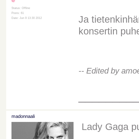
Status: Offline
Posts: 61
Ja tietenkinh
Date: Jun 9 13:30 2012
konsertin puh
-- Edited by amo
________
madonnaali
Lady Gaga pu