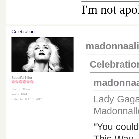
I'm not apo
Celebration
madonnaali k
Celebration
Beautiful Killer
madonnaali
Status: Offline
Posts: 1094
Lady Gaga 
Date: Jun 9 17:01 2012
Madonnall
"You could
This Way.