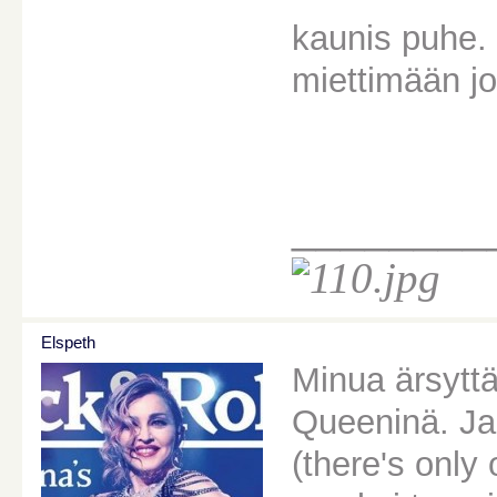
kaunis puhe. 
miettimään jo
________
Elspeth
Minua ärsytt
Queeninä. Ja
(there's only