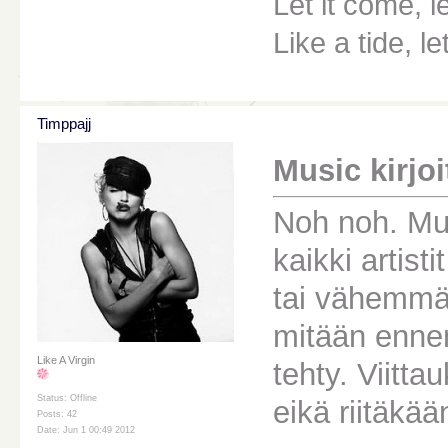
Let it come, le
Like a tide, le
Timppajj
Music kirjoit
Noh noh. Mui
kaikki artist
tai vähemmän
mitään enne
Like A Virgin
tehty. Viitta
Status: Offline
eikä riitäkää
Posts: 42
Date: Jun 1 00:49 2012