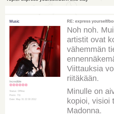
Music
RE: express yourself/bo
Noh noh. Muis
artistit ovat 
vähemmän tie
ennennäkemät
Viittauksia v
riitäkään.
Incredible
Minulle on a
Status: Offline
Posts: 711
kopioi, visioi
Date: May 31 22:30 2012
Madonna.