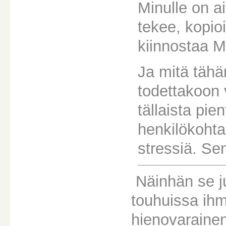
Minulle on a
tekee, kopioi
kiinnostaa 
Ja mitä tähä
todettakoon 
tällaista pie
henkilökohtai
stressiä. Sen
Näinhän se j
touhuissa ih
hienovarainen