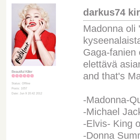
darkus74 kirj
Madonna oli '
kyseenalaist
Gaga-fanien 
elettävä asi
Beautiful Killer
and that's Ma
Status: Offline
Posts: 1057
Date: Jun 9 20:42 2012
-Madonna-Qu
-Michael Jac
-Elvis- King 
-Donna Summ