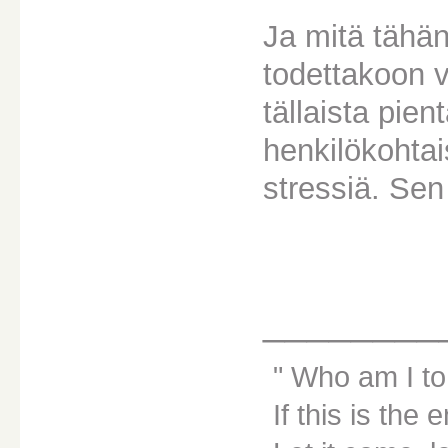
Ja mitä tähän
todettakoon v
tällaista pien
henkilökohtais
stressiä. Sen
________
Who am I to
If this is the 