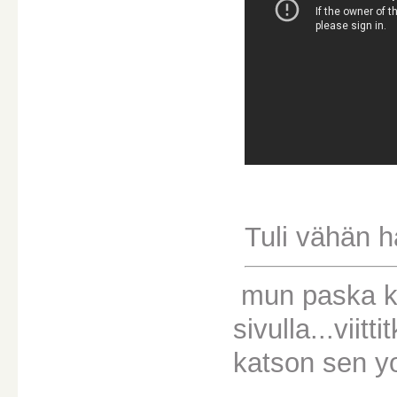
Tuli vähän h
mun paska kon
sivulla...viit
katson sen y