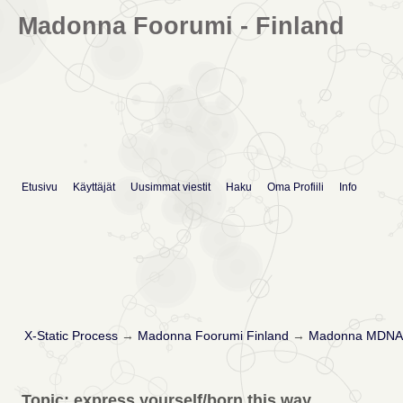
Madonna Foorumi - Finland
Etusivu
Käyttäjät
Uusimmat viestit
Haku
Oma Profiili
Info
X-Static Process
→
Madonna Foorumi Finland
→
Madonna MDNA 
Topic: express yourself/born this way