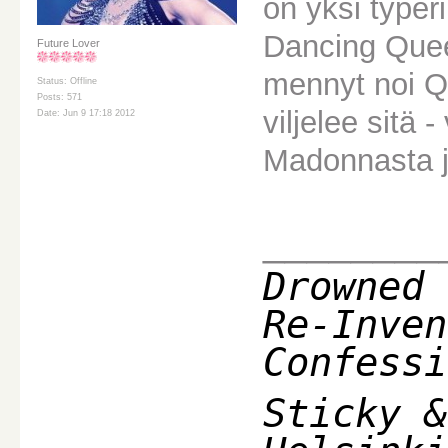
on yksi typer
Dancing Queen
Future Lover
mennyt noi Quu
Status: Offline
Posts: 571
viljelee sitä
Date: Jun 9 17:18 2012
Madonnasta j
________
Drowned 
Re-Inven
Confessi
Sticky &