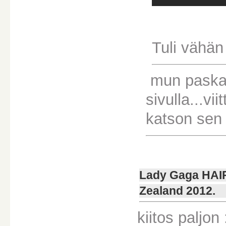
Tuli vähän
mun paska k
sivulla...vi
katson sen 
Lady Gaga HAI
Zealand 2012.
kiitos paljon 