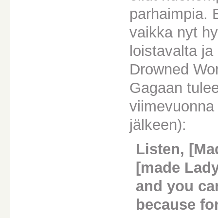
parhaimpia. 
vaikka nyt hy
loistavalta ja 
Drowned Worl
Gagaan tulee,
viimevuonna j
jälkeen):
Listen, [Ma
[made Lady
and you can
because for