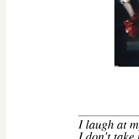
________
I
laugh at m
I don't take