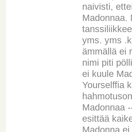
naivisti, ett
Madonnaa. M
tanssiliikkee
yms. yms .ka
ämmällä ei r
nimi piti pö
ei kuule Mad
Yourselffia k
hahmotusong
Madonnaa ---
esittää kaik
Madonna ei 