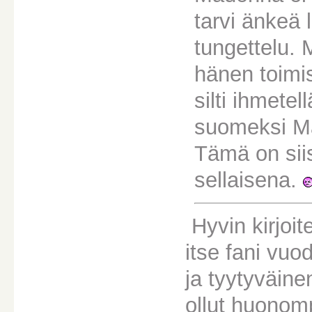
tarvi änkeä 
tungettelu. 
hänen toimis
silti ihmetel
suomeksi Ma
Tämä on sii
sellaisena.
Hyvin kirjoi
itse fani vuo
ja tyytyväin
ollut huonom