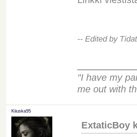
-- Edited by Tid
________
"I have my par
me out with t
Kiiuska95
ExtaticBoy ki