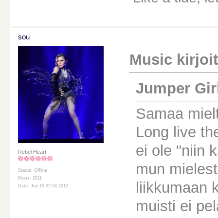
sou
Music kirjoit
Jumper Girl 
Samaa mielt
Long live t
ei ole "nii
Rebel Heart
mun mielest
Status: Offline
Posts: 2011
liikkumaan k
Date: Jun 16 22:56 2012
muisti ei p