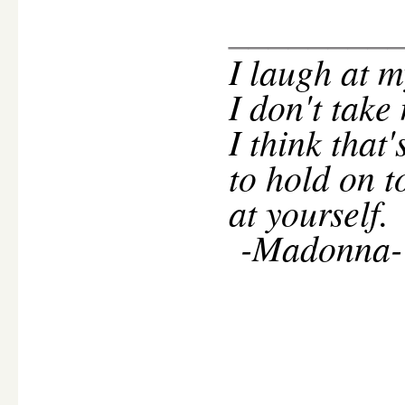
________
I
laugh at m
I don't take
I think that
to hold on t
at yourself.
-Madonna-