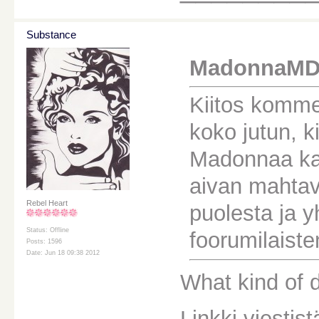
Substance
MadonnaMDNA
Kiitos komme
koko jutun, ki
Madonnaa kai
aivan mahtavan
Rebel Heart
puolesta ja 
Status: Offline
foorumilaiste
Posts: 1596
Date: Jun 18 09:38 2012
What kind of 
Linkki viestist