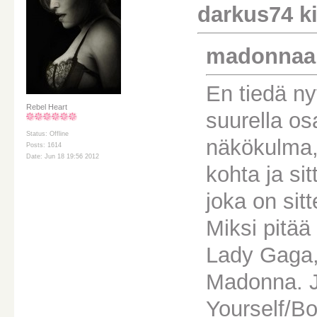
darkus74 kir
madonnaali 
En tiedä ny
Rebel Heart
suurella os
Status: Offline
näkökulma,
Posts: 1614
Date: Jun 18 19:56 2012
kohta ja si
joka on si
Miksi pitää
Lady Gaga, 
Madonna. J
Yourself/Bo