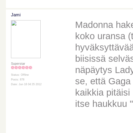
Jami
Madonna hake
koko uransa (
hyväksyttävä
biisissä selvä
Superstar
näpäytys Lady
Status: Offline
se, että Gaga 
Posts: 878
Date: Jun 18 04:35 2012
kaikkia pitäisi
itse haukkuu "
________