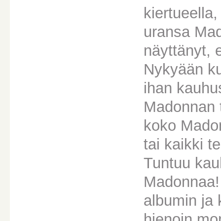
kiertueella
uransa Mado
näyttänyt, 
Nykyään kun
ihan kauhus
Madonnan t
koko Madonn
tai kaikki 
Tuntuu kau
Madonnaa! 
albumin ja 
hienoin mon