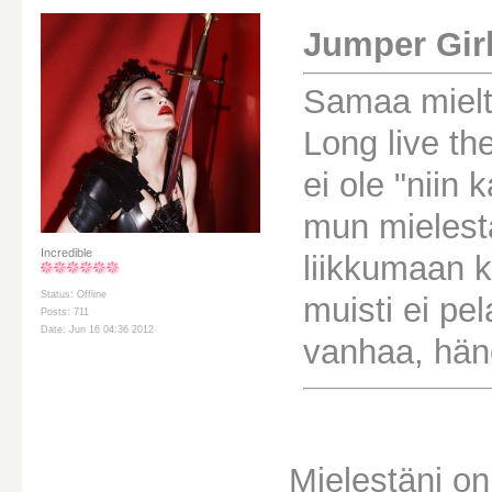
Jumper Girl 
Samaa mielt
Long live t
ei ole "nii
mun mielest
Incredible
liikkumaan k
Status: Offline
muisti ei pe
Posts: 711
Date: Jun 16 04:36 2012
vanhaa, hän
Mielestäni on