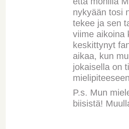
että monilla 
nykyään tosi 
tekee ja sen t
viime aikoina k
keskittynyt fa
aikaa, kun muut
jokaisella on 
mielipiteesee
P.s. Mun miel
biisistä! Muull