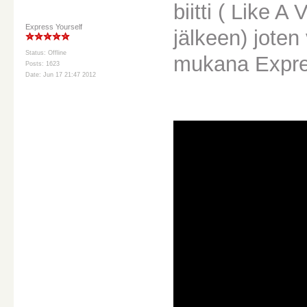
biitti ( Like A 
Express Yourself
jälkeen) jote
Status: Offline
mukana Expres
Posts: 1623
Date: Jun 17 21:47 2012