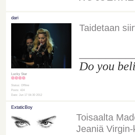
dari
Taidetaan sii
________
Do you bel
Lucky Star
Status: Offline
Posts: 424
Date: Jun 17 04:30 2012
ExtaticBoy
Toisaalta Mado
Jeaniä Virgin