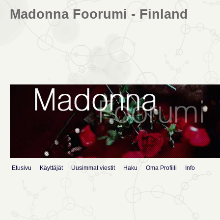
Madonna Foorumi - Finland
Etusivu
Käyttäjät
Uusimmat viestit
Haku
Oma Profiili
Info