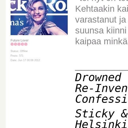
Kehtaakin ka
varastanut ja
suunsa kiinni 
kaipaa minkä
Future Lover
Status: Offline
Posts: 571
________
Date: Jun 17 00:06 2012
Drowned 
Re-Inven
Confessi
Sticky &
Helsinki