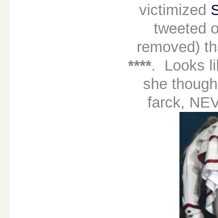
victimized
tweeted o
removed) t
****
. Looks l
she though
farck, NEV