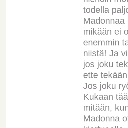
todella pal
Madonnaa k
mikään ei o
enemmin tap
niistä! Ja 
jos joku te
ette tekään
Jos joku ry
Kukaan tääl
mitään, kun
Madonna ot