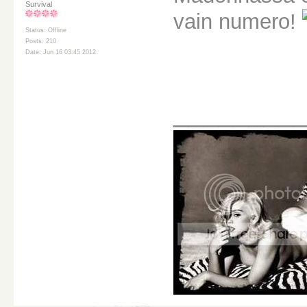
Survival
vain numero!
Status: Offline
Posts: 210
Date: Jun 16 03:45 2012
________