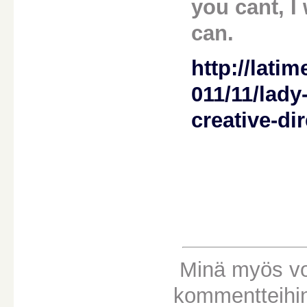
you cant, I
can.
http://lati
011/11/lady
creative-di
Minä myös voin
kommentteihin