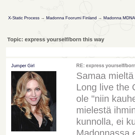
X-Static Process
→
Madonna Foorumi Finland
→
Madonna MDNA 
Topic: express yourself/born this way
Jumper Girl
RE: express yourself/born
Samaa mieltä 
Long live the
ole "niin kau
mielestä ihmi
kunnolla, ei k
Madonnassa e