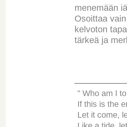
menemään iäst
Osoittaa vain
kelvoton tapa
tärkeä ja mer
________
Who am I to
If this is the 
Let it come, le
Like a tide, le