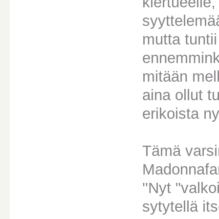
kiertueelle
syyttelemää
mutta tuntii
ennemminki
mitään mel
aina ollut t
erikoista ny
Tämä varsin
Madonnafan
''Nyt "valk
sytytellä i