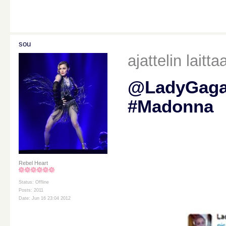
sou
ajattelin laitt
@LadyGaga 
#Madonna
Rebel Heart
Status: Offline
Posts: 2011
Date: Jun 16 23:04 2012