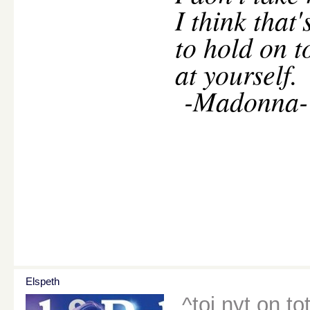
I think that
to hold on t
at yourself.
-Madonna-
Elspeth
^toi nyt on to