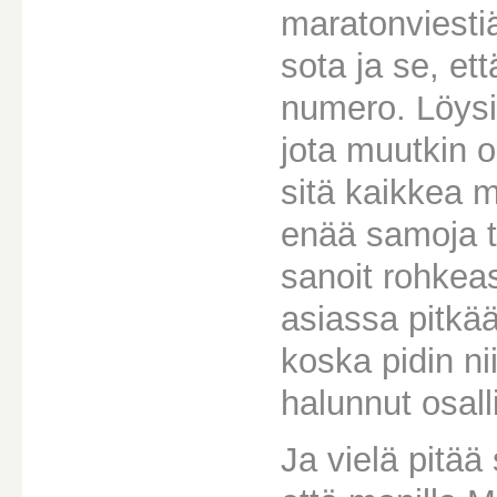
maratonviesti
sota ja se, et
numero. Löysi
jota muutkin o
sitä kaikkea m
enää samoja t
sanoit rohkeast
asiassa pitkää
koska pidin ni
halunnut osall
Ja vielä pitä