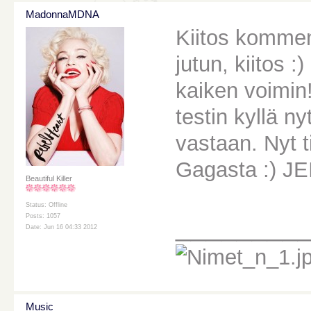
MadonnaMDNA
Kiitos kommen
jutun, kiitos 
kaiken voimin
testin kyllä ny
vastaan. Nyt t
Gagasta :) JEI
Beautiful Killer
Status: Offline
________
Posts: 1057
Date: Jun 16 04:33 2012
Music