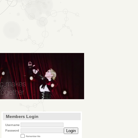
Members Login
Username
Login
Password
Remember Me