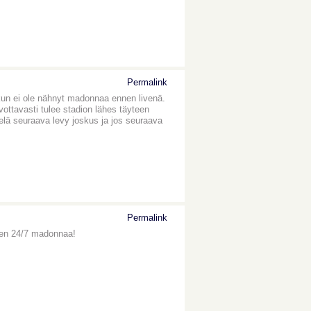
Permalink
kun ei ole nähnyt madonnaa ennen livenä.
ivottavasti tulee stadion lähes täyteen
vielä seuraava levy joskus ja jos seuraava
Permalink
elen 24/7 madonnaa!