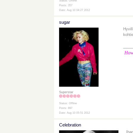
Status: Offline
Posts: 357
Date: Aug 10 04:27 2012
sugar
Hyvil
kohti
___
How 
Superstar
Status: Offline
Posts: 897
Date: Aug 10 05:51 2012
Celebration
Iha