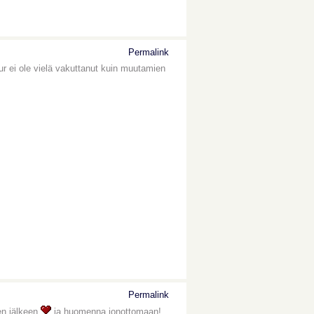
Permalink
ur ei ole vielä vakuttanut kuin muutamien
Permalink
en jälkeen
ja huomenna jonottomaan!