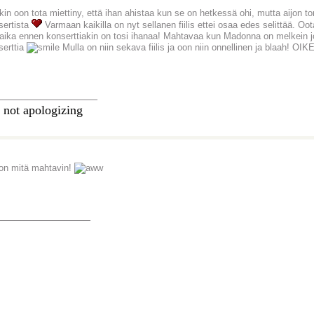
n oon tota miettiny, että ihan ahistaa kun se on hetkessä ohi, mutta aijon ton
sertista
Varmaan kaikilla on nyt sellanen fiilis ettei osaa edes selittää. O
 aika ennen konserttiakin on tosi ihanaa! Mahtavaa kun Madonna on melkein j
serttia
Mulla on niin sekava fiilis ja oon niin onnellinen ja blaah
________________
 not apologizing
s on mitä mahtavin!
_______________