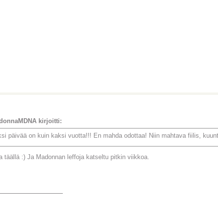
onnaMDNA kirjoitti:
si päivää on kuin kaksi vuotta!!! En mahda odottaa! Niin mahtava fiilis, kuu
täällä :) Ja Madonnan leffoja katseltu pitkin viikkoa.
_______________