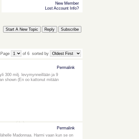
New Member
Lost Account Info?
Start A New Topic
Reply
Subscribe
 Page
of 6
sorted by
Permalink
li 300 milj. levymynneillään ja 9
man shown (En oo kattonut mitään
Permalink
n lähelle Madonnaa. Harmi vaan kun se on