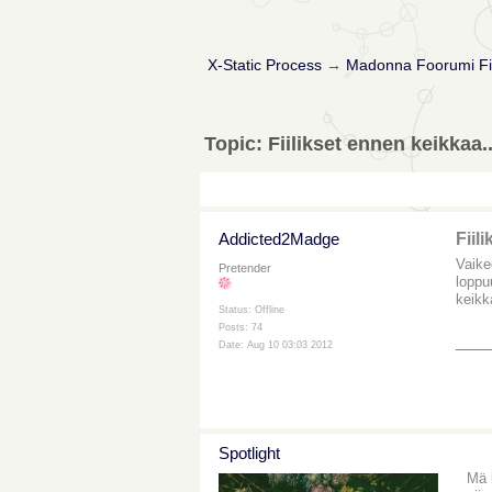
X-Static Process
→
Madonna Foorumi Fi
Topic: Fiilikset ennen keikkaa..
Addicted2Madge
Fiil
Vaike
Pretender
loppu
keikk
Status: Offline
Posts: 74
___
Date: Aug 10 03:03 2012
Spotlight
Mä 