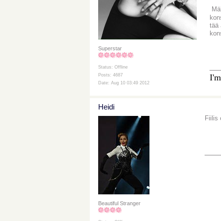
Mäki
kon
tää
kon
Superstar
__
Status: Offline
I'm
Posts: 4687
Date: Aug 10 03:49 2012
Heidi
Fiili
___
Beautiful Stranger