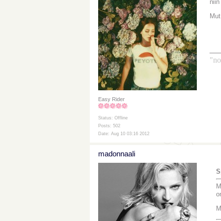
niin
Mut
__
"no
Easy Rider
Status: Offline
Posts: 502
Date: Aug 10 03:16 2012
madonnaali
S
M
o
M