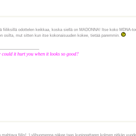
lä fiiliksillä odottelen keikkaa, koska siellä on MADONNA! Itse koko MDNA-to
en osilta, mut sitten kun itse kokonaisuuden kokee, tietää paremmin.
_______________
could it hurt you when it looks so good?
n mahtava fiilis! :) ylihuomenna näkee taas kuningattaren kolmen pitkän vuod