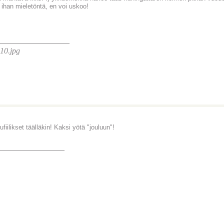
 ihan mieletöntä, en voi uskoo!
________________
fiilikset täälläkin! Kaksi yötä "jouluun"!
_______________