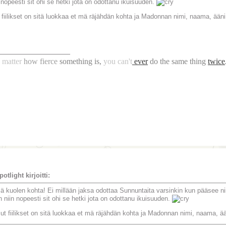
 nopeesti sit ohi se hetki jota on odottanu ikuisuuden.
 fiilikset on sitä luokkaa et mä räjähdän kohta ja Madonnan nimi, naama, ään
________________
matter
how fierce
something is,
you can't
ever
do the same thing
twice
potlight kirjoitti:
ä kuolen kohta! Ei millään jaksa odottaa Sunnuntaita varsinkin kun pääsee n
n niin nopeesti sit ohi se hetki jota on odottanu ikuisuuden.
ut fiilikset on sitä luokkaa et mä räjähdän kohta ja Madonnan nimi, naama, ä