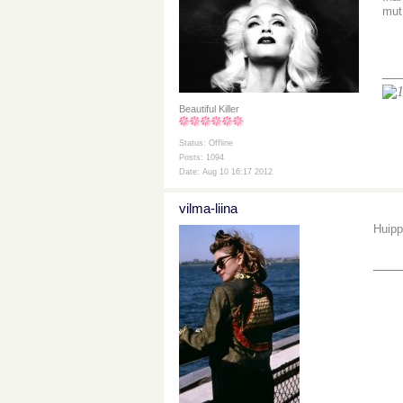
mut
__
Beautiful Killer
Status: Offline
Posts: 1094
Date: Aug 10 16:17 2012
vilma-liina
Huippu
___