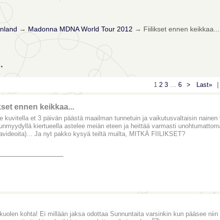
nland
→
Madonna MDNA World Tour 2012
→
Fiilikset ennen keikkaa...
.
1
2
3
…
6
>
Last»
|
ikset ennen keikkaa...
e kuvitella et 3 päivän päästä maailman tunnetuin ja vaikutusvaltaisin nainen y
unmyydyllä kiertueella astelee meiän eteen ja heittää varmasti unohtumatto
avideoita)... Ja nyt pakko kysyä teiltä muilta, MITKÄ FIILIKSET?
_______________
kuolen kohta! Ei millään jaksa odottaa Sunnuntaita varsinkin kun pääsee nii