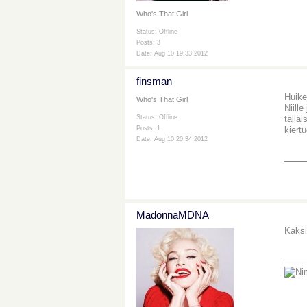
Who's That Girl
Status: Offline
Posts: 3
Date: Aug 10 19:33 2012
finsman
Huike
Who's That Girl
Niill
tällä
Status: Offline
kiert
Posts: 1
Date: Aug 10 20:34 2012
___
MadonnaMDNA
Kaksi
___