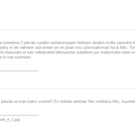
a tunnelma 2 päivää vuoden odotetuimpaan hetkeen ainakin mulla varsinkin 
e jotka ei ole nähneet sitä ennen se on jotain tosi uskomattoman hyvä fiilis. To
istä tilaisuutta ei tule välttämättä lähivuosina uudelleen jos madonnalta tulee 
ue ei tule suomeen.
_______________
 päivää on kuin kaksi vuotta!!! En mahda odottaa! Niin mahtava fiilis, kuunt
_______________