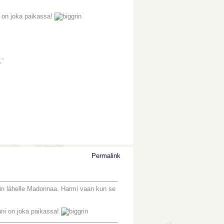
i on joka paikassa!
.
"
Permalink
iin lähelle Madonnaa. Harmi vaan kun se
äni on joka paikassa!