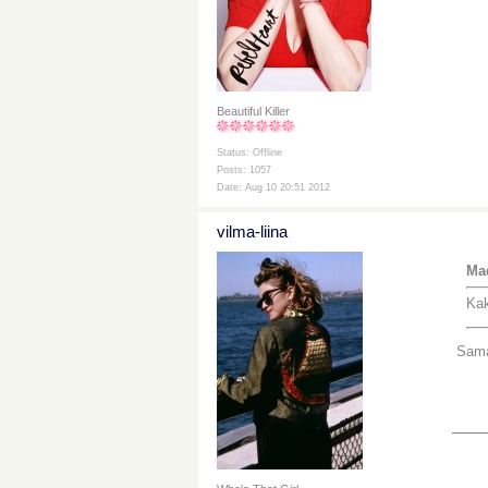
Beautiful Killer
Status: Offline
Posts: 1057
Date: Aug 10 20:51 2012
vilma-liina
Mad
Kak
Sama 
___