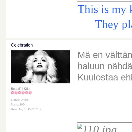
This is my 
They play 
Celebration
Mä en välttäm
haluun nähdä
Kuulostaa ehk
Beautiful Killer
Status: Offline
Posts: 1094
Date: Aug 11 15:21 2012
________