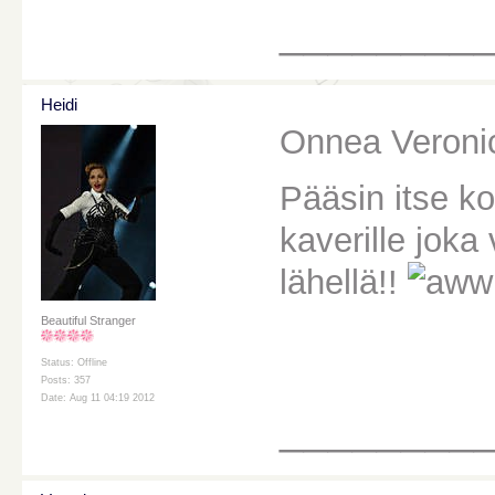
________
Heidi
Onnea Veronic
Pääsin itse k
kaverille joka 
lähellä!!
Beautiful Stranger
Status: Offline
Posts: 357
Date: Aug 11 04:19 2012
________