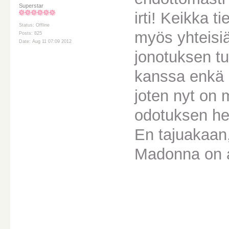
Superstar
irti! Keikka 
Status: Offline
myös yhteisi
Posts: 825
Date: Aug 11 07:09 2012
jonotuksen tu
kanssa enkä o
joten nyt on
odotuksen he
En tajuakaa
Madonna on a
________