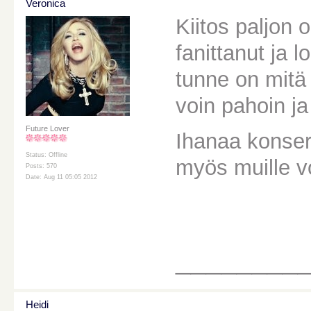
Veronica
Kiitos paljon o
fanittanut ja l
tunne on mitä 
voin pahoin ja
Future Lover
Ihanaa konsert
Status: Offline
myös muille voi
Posts: 570
Date: Aug 11 05:05 2012
________
Heidi