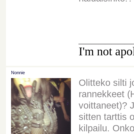
________
I'm not apo
Nonnie
Olitteko silti
rannekkeet (H
voittaneet)? 
sitten tarttis
kilpailu. Onk