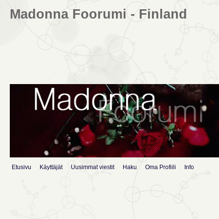
Madonna Foorumi - Finland
Etusivu
Käyttäjät
Uusimmat viestit
Haku
Oma Profiili
Info