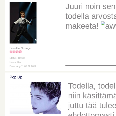
Juuri noin sen
todella arvos
makeeta!
Beautiful Stranger
________
Status: Offline
Posts: 357
Date: Aug 11 05:09 2012
Pop Up
Todella, tode
niin käsittäm
juttu tää tul
ehdottomasti 