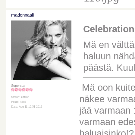
madonnaali
Celebration 
Mä en välttä
haluun nähd
päästä. Kuul
Mä oon kuite
Superstar
näkee varmaa
Status: Offline
Posts: 4687
jää varmaan 
Date: Aug 11 15:51 2012
varmaan edes 
haluaisinko!