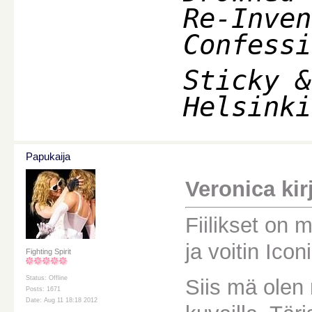
Re-Inven
Confessi
Sticky &
Helsinki
Papukaija
Veronica kirj
Fiilikset on 
ja voitin Icon
Fighting Spirit
Status: Offline
Siis mä olen 
Posts: 1671
Date: Aug 11 18:18 2012