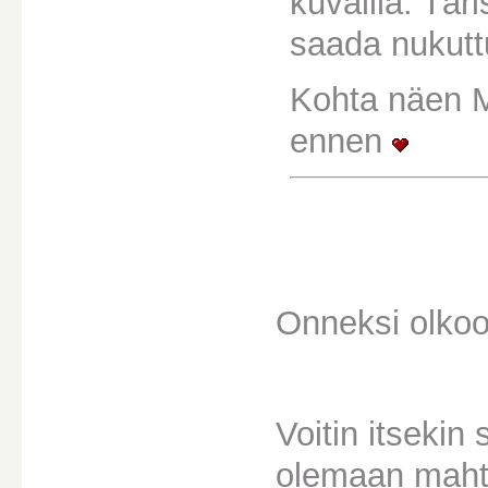
kuvailla. Tär
saada nukutt
Kohta näen 
ennen
Onneksi olkoo
Voitin itsekin
olemaan mahta