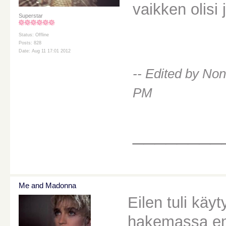
vaikken olisi 
Superstar
Status: Offline
Posts: 828
Date: Aug 11 17:01 2012
-- Edited by No
PM
________
Me and Madonna
Eilen tuli käy
hakemassa ensi