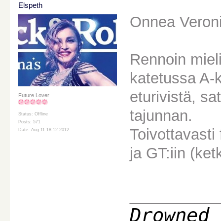
Elspeth
Onnea Veroni
Rennoin mieli
katetussa A-k
eturivistä, s
Future Lover
tajunnan.
Status: Offline
Posts: 571
Toivottavasti 
Date: Aug 11 18:12 2012
ja GT:iin (ket
________
Drowned 