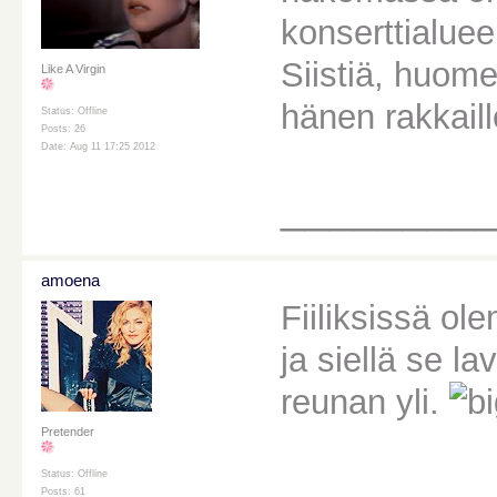
konserttialue
Siistiä, huome
Like A Virgin
hänen rakkaille
Status: Offline
Posts: 26
Date: Aug 11 17:25 2012
________
amoena
Fiiliksissä ol
ja siellä se l
reunan yli.
Pretender
Status: Offline
Posts: 61