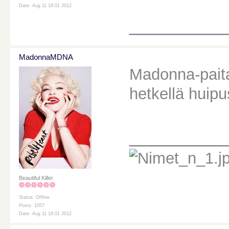
Date: Aug 11 18:01 2012
________
MadonnaMDNA
Madonna-paita p
hetkellä huipu
________
Beautiful Killer
Status: Offline
Posts: 1057
Date: Aug 11 18:01 2012