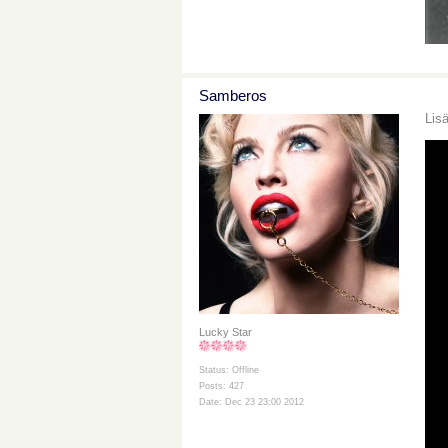
Samberos
Lis
Lucky Star
Status: Offline
Posts: 427
Date: Dec 23 23:00 2012