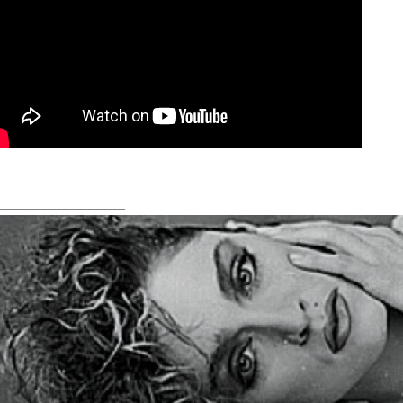
________________