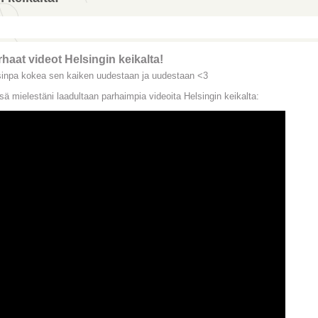
haat videot Helsingin keikalta!
sinpa kokea sen kaiken uudestaan ja uudestaan <3
sä mielestäni laadultaan parhaimpia videoita Helsingin keikalta: