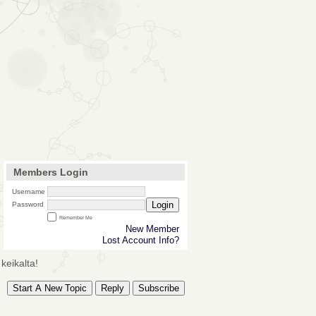
Members Login
Username
Login
Password
Remember Me
New Member
Lost Account Info?
keikalta!
Start A New Topic
Reply
Subscribe