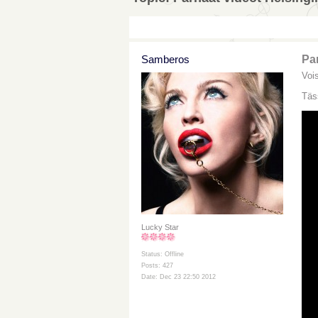
Samberos
Par
Voi
Täs
Lucky Star
Status: Offline
Posts: 427
Date: Dec 23 22:50 2012