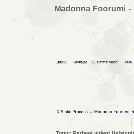
Madonna Foorumi - 
Etusivu
Käyttäjät
Uusimmat viestit
Haku
X-Static Process
→
Madonna Foorumi Fi
Topic: Parhaat videot Helsingin