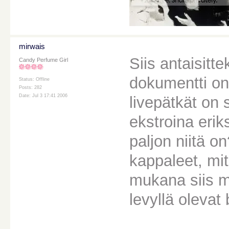
mirwais
Siis antaisitte
Candy Perfume Girl
dokumentti on 
Status: Offline
Posts: 282
Date: Jul 3 17:41 2006
livepätkät on 
ekstroina erik
paljon niitä on
kappaleet, mi
mukana siis m
levyllä olevat