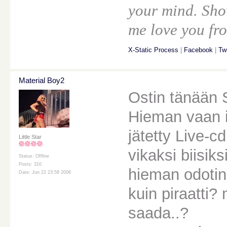
your mind. Sho
me love you fro
X-Static Process
|
Facebook
|
Twi
Material Boy2
Ostin tänään 
Hieman vaan 
jätetty Live-cd
Little Star
vikaksi biisik
Status: Offline
Posts: 310
hieman odotin
Date: Jun 22 23:58 2006
kuin piraatti?
saada..?