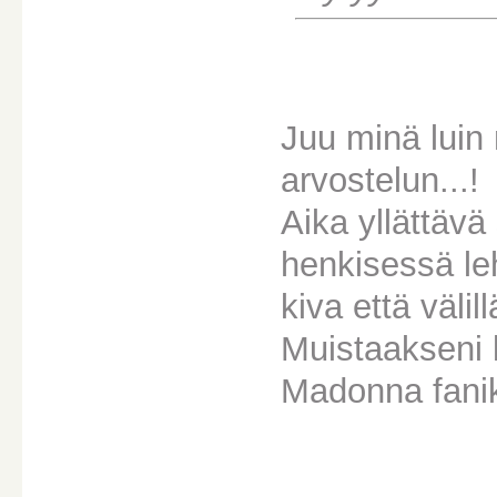
Juu minä luin
arvostelun...!
Aika yllättävä
henkisessä l
kiva että välill
Muistaakseni k
Madonna fanik
________