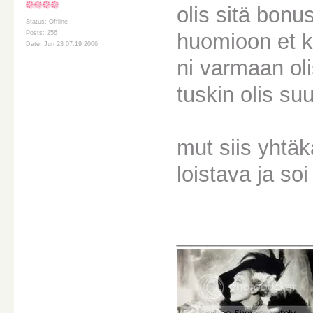
olis sitä bon
Status: Offline
huomioon et ku
Posts: 256
Date: Jun 23 07:19 2006
ni varmaan ol
tuskin olis suu
mut siis yhtäk
loistava ja soi
________