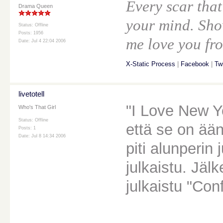
Every scar that
Drama Queen
your mind. Sho
Status: Offline
Posts: 1956
me love you fro
Date: Jul 4 22:04 2006
X-Static Process
|
Facebook
|
Twi
livetotell
"I Love New Y
Who's That Girl
Status: Offline
että se on ään
Posts: 1
Date: Jul 8 14:34 2006
piti alunperin 
julkaistu. Jäl
julkaistu "Con