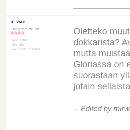
________
mirwais
Oletteko muut
Candy Perfume Girl
dokkarista? Av
Status: Offline
Posts: 282
Date: Jul 28 16:17 2006
mutta muistaak
Gloriassa on er
suorastaan yll
jotain sellais
-- Edited by mirw