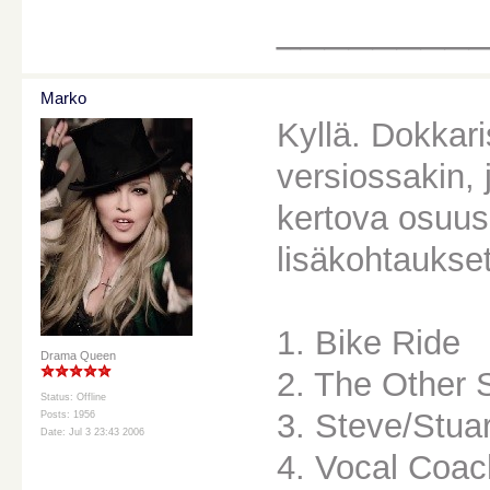
________
Marko
Kyllä. Dokkari
versiossakin, 
kertova osuus
lisäkohtaukse
1. Bike Ride
Drama Queen
2. The Other 
Status: Offline
3. Steve/Stuar
Posts: 1956
Date: Jul 3 23:43 2006
4. Vocal Coac