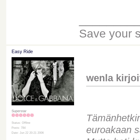
________
Save your sou
Easy Ride
wenla kirjoit
Superstar
Tämänhetkine
Status: Offline
euroakaan sa
Posts: 784
Date: Jun 22 20:21 2006