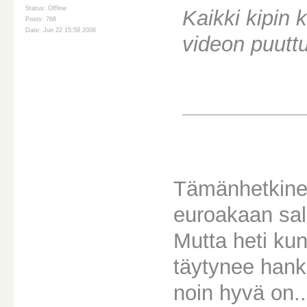
Status: Offline
Kaikki kipin 
Posts: 766
Date: Jun 22 15:59 2006
videon puutt
Tämänhetkinen
euroakaan sall
Mutta heti kun
täytynee hankk
noin hyvä on.