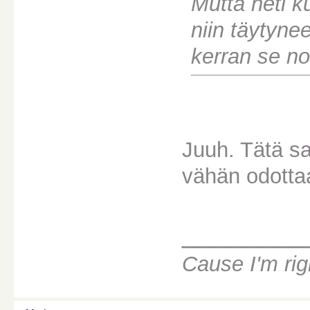
Mutta heti k
niin täytyne
kerran se no
Juuh. Tätä s
vähän odotta
________
Cause I'm ri