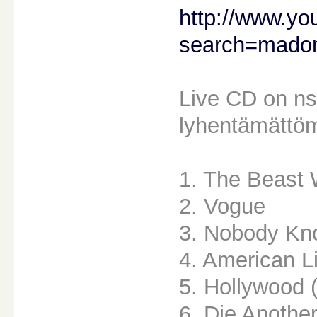
http://www.yo
search=mado
Live CD on ns.
lyhentämättömä
1. The Beast 
2. Vogue
3. Nobody K
4. American L
5. Hollywood 
6. Die Anothe