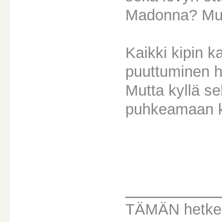
Madonna? Mutt
Kaikki kipin k
puuttuminen h
Mutta kyllä s
puhkeamaan k
________
TÄMÄN hetken