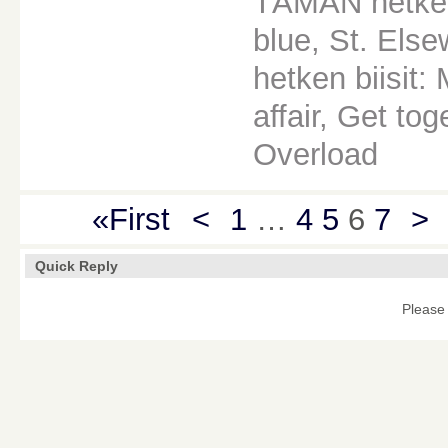
TÄMÄN hetken
blue, St. Els
hetken biisit
affair, Get to
Overload
«First
<
1
…
4
5
6
7
>
Quick Reply
Please 