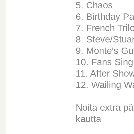
5. Chaos
6. Birthday Pa
7. French Tril
8. Steve/Stuar
9. Monte's Gu
10. Fans Singi
11. After Sho
12. Wailing Wa
Noita extra pä
kautta