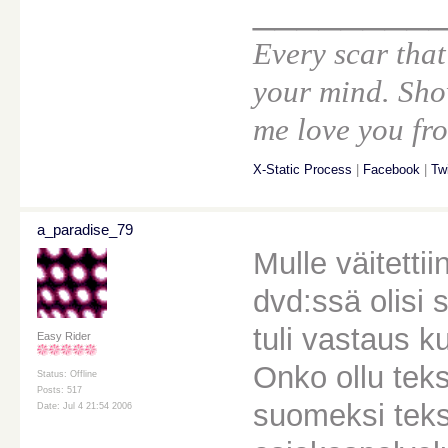
________
Every scar that
your mind. Sho
me love you fro
X-Static Process
|
Facebook
|
Twi
a_paradise_79
Mulle väitetti
dvd:ssä olisi 
tuli vastaus k
Easy Rider
Onko ollu teks
Status: Offline
Posts: 517
suomeksi tekst
Date: Jul 4 21:54 2006