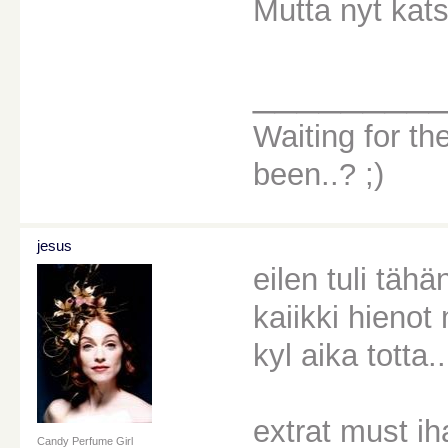
Mutta nyt kat
________
Waiting for the
been..? ;)
jesus
eilen tuli täh
kaiikki hienot
kyl aika totta..
extrat must i
Candy Perfume Girl