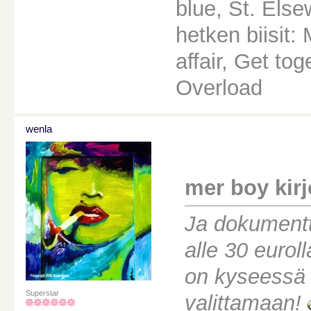
blue, St. Els
hetken biisit
affair, Get to
Overload
wenla
mer boy kirjo
Ja dokumentt
alle 30 eurol
on kyseessä 
Superstar
valittamaan!