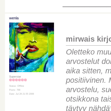
________
wenla
mirwais kirjo
Oletteko muu
arvostelut do
aika sitten, 
Superstar
positiivinen. 
Status: Offline
arvostelu, su
Posts: 766
Date: Jul 28 21:55 2006
otsikkona tais
täytyy nähdä*