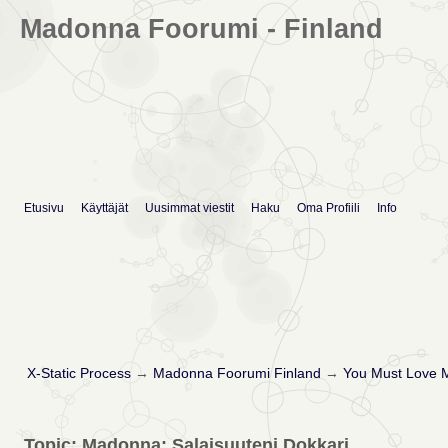
Madonna Foorumi - Finland
Etusivu
Käyttäjät
Uusimmat viestit
Haku
Oma Profiili
Info
X-Static Process
→
Madonna Foorumi Finland
→
You Must Love 
Topic: Madonna: Salaisuuteni Dokkari