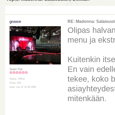
groove
RE: Madonna: Salaisuut
Olipas halvan
menu ja ekstr
Kuitenkin its
En vain edell
Super Pop
tekee, koko bi
Status: Offline
Posts: 643
asiayhteydestä
Date: Jun 22 12:59 2006
mitenkään.