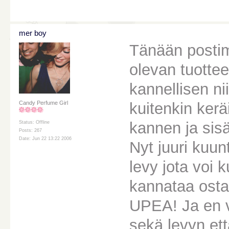
mer boy
Tänään postim
olevan tuott
kannellisen ni
kuitenkin kerä
Candy Perfume Girl
kannen ja sisä
Status: Offline
Posts: 267
Date: Jun 22 13:22 2006
Nyt juuri kuu
levy jota voi 
kannataa osta
UPEA! Ja en vo
sekä levyn et