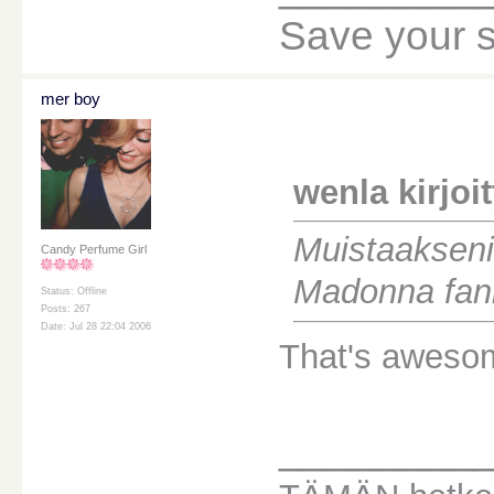
Save your sou
mer boy
wenla kirjoit
Muistaakseni 
Candy Perfume Girl
Madonna fanik
Status: Offline
Posts: 267
Date: Jul 28 22:04 2006
That's aweso
________