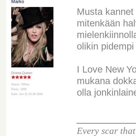
Marko
Musta kannet o
mitenkään halv
mielenkiinnolla
olikin pidempi
I Love New Yo
Drama Queen
mukana dokkar
Status: Offline
olla jonkinlain
Posts: 1956
Date: Jun 22 23:38 2006
________
Every scar that