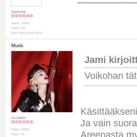
Superstar
Status: Offline
Posts: 878
Date: Feb 4 18:03 2015
Music
Jami kirjoitt
Voikohan tät
Käsittääkseni
Incredible
Ja vain suora,
Status: Offline
Areenasta m
Posts: 711