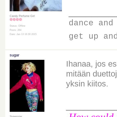
________
Candy Perfume Girl
dance and
Status: Offline
Posts: 264
get up an
Date: Jan 13 16:30 2015
sugar
Ihanaa, jos es
mitään duettoj
yksin kiitos.
________
How could i
Superstar