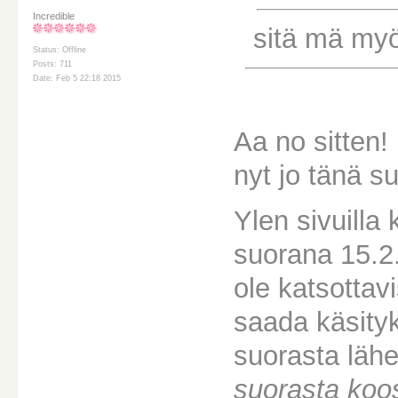
Incredible
sitä mä myös
Status: Offline
Posts: 711
Date: Feb 5 22:18 2015
Aa no sitten!
nyt jo tänä s
Ylen sivuilla 
suorana 15.2
ole katsottav
saada käsity
suorasta lähe
suorasta koo