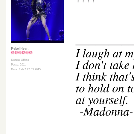
________
I
laugh at m
Rebel Heart
I don't take
Status: Offline
Posts: 2011
I think that
Date: Feb 7 22:03 2015
to hold on t
at yourself.
-Madonna-