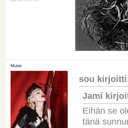
Date: Feb 5 22:07 2015
Music
sou kirjoitti
Jami kirjoit
Eihän se o
tänä sunnun