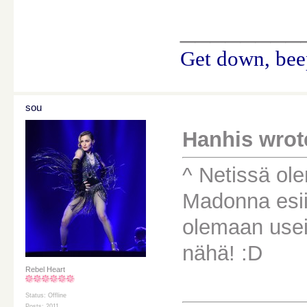
________
Get down, beep
sou
Hanhis wrot
^ Netissä ol
Madonna esiin
olemaan useit
nähä! :D
Rebel Heart
Status: Offline
Posts: 2011