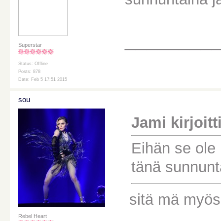
________
Superstar
Status: Offline
Posts: 878
Date: Feb 5 17:51 2015
sou
Jami kirjoitti
Eihän se ole
tänä sunnunta
sitä mä myös 
Rebel Heart