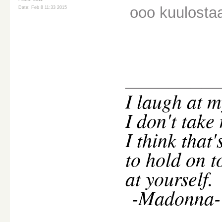
ooo kuulostaa 
Date: Feb 8 11:33 2015
________
I
laugh at m
I don't take
I think that
to hold on t
at yourself.
-Madonna-