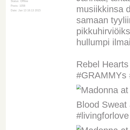
Status: Offline
musiikkinsa d
Posts: 1058
Date: Jan 13 16:13 2015
samaan tyyli
pikkuhirviöiks
hullumpi ilma
Rebel Heart
#GRAMMYs #
Blood Sweat
#livingforlov