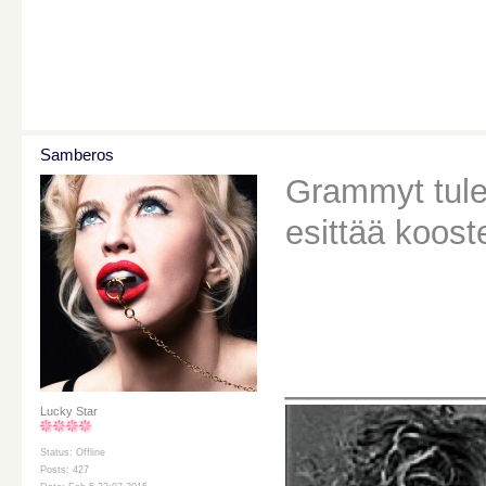
Samberos
Grammyt tulee
esittää koost
________
Lucky Star
Status: Offline
Posts: 427