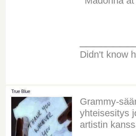
________
Didn't know ho
True Blue
Grammy-säänt
yhteisesitys 
artistin kanss