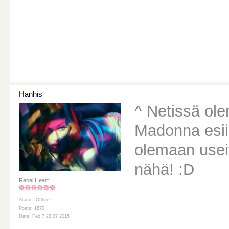
Hanhis
^ Netissä ol
Madonna esiin
olemaan useit
nähä! :D
Rebel Heart
Status: Offline
Posts: 1870
Date: Feb 7 23:27 2015