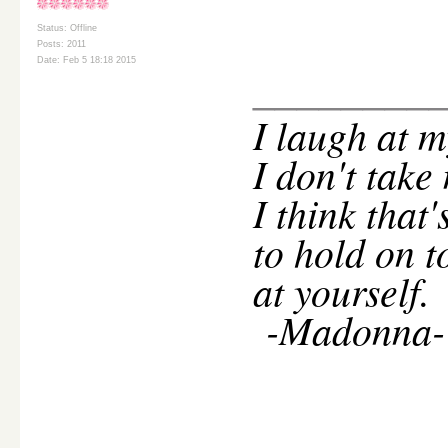
Status: Offline
Posts: 2011
Date: Feb 5 18:18 2015
________
I
laugh at m
I don't take
I think that
to hold on t
at yourself.
-Madonna-