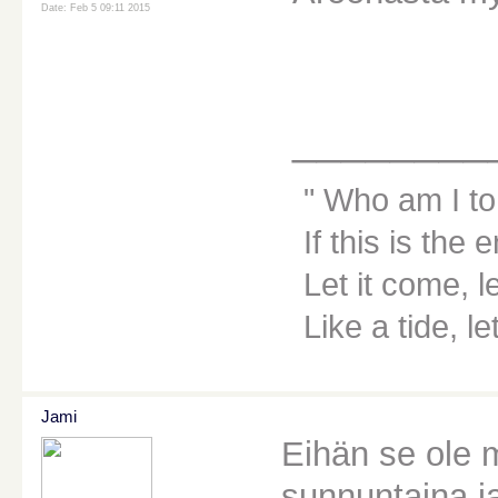
Date: Feb 5 09:11 2015
________
Who am I to
If this is the 
Let it come, le
Like a tide, le
Jami
Eihän se ole 
sunnuntaina ja