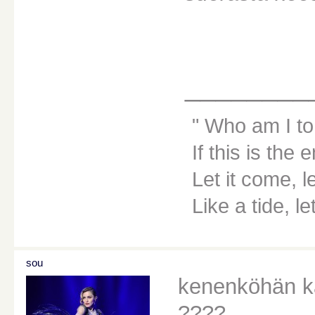
________
Who am I to
If this is the 
Let it come, le
Like a tide, le
sou
kenenköhän k
????