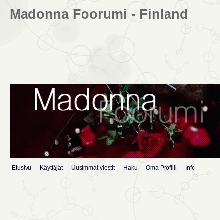
Madonna Foorumi - Finland
Etusivu
Käyttäjät
Uusimmat viestit
Haku
Oma Profiili
Info