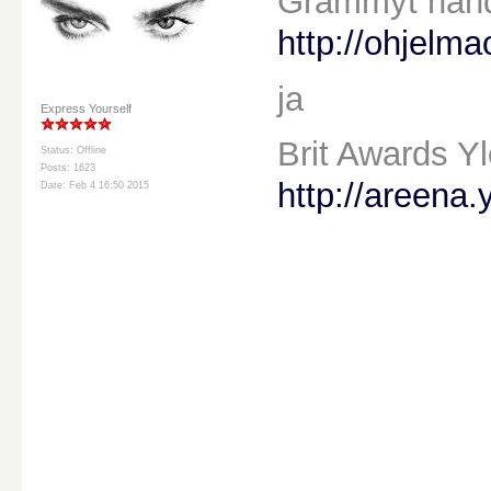
Grammyt nähdä
http://ohjelma
ja
Express Yourself
Brit Awards Yl
Status: Offline
Posts: 1623
http://areena.
Date: Feb 4 16:50 2015