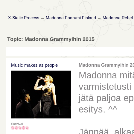
X-Static Process
→
Madonna Foorumi Finland
→
Madonna Rebel 
Topic: Madonna Grammyihin 2015
Music makes as people
Madonna Grammyihin 2
Madonna mitä
varmistetust
jätä paljoa e
esitys. ^^
Survival
Jännää, alka