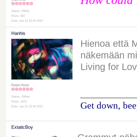
Status: Offline
Posts: 897
Date: Jan 14 15:04 2015
Hanhis
Hienoa että M
näkemään mil
Living for Lo
Rebel Heart
________
Status: Offline
Posts: 1870
Get down, beep
Date: Jan 21 23:39 2015
ExtaticBoy