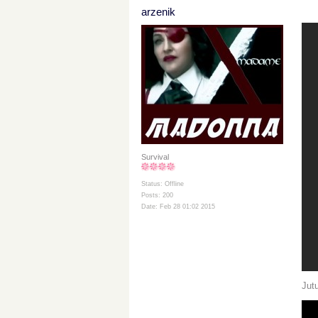
arzenik
Survival
Status: Offline
Posts: 200
Date: Feb 28 01:02 2015
Jut