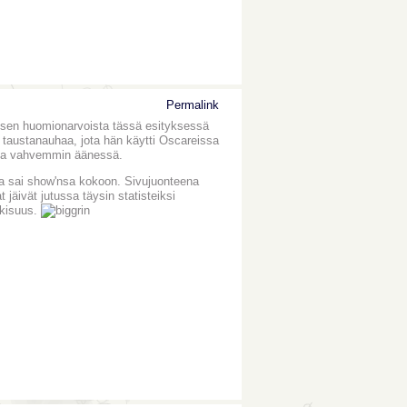
Permalink
yisen huomionarvoista tässä esityksessä
a taustanauhaa, jota hän käytti Oscareissa
essa vahvemmin äänessä.
a sai show'nsa kokoon. Sivujuonteena
 jäivät jutussa täysin statisteiksi
lkisuus.