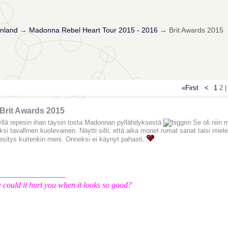
nland
→
Madonna Rebel Heart Tour 2015 - 2016
→
Brit Awards 2015
«First
<
1
2 |
Brit Awards 2015
llä repesin ihan täysin tosta Madonnan pyllähdyksestä
Se oli niin 
ksi tavallinen kuolevainen. Näytti silti, että aika monet rumat sanat taisi mie
esitys kuitenkin meni. Onneksi ei käynyt pahasti.
_______________
could it hurt you when it looks so good?