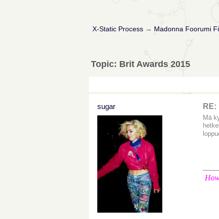
X-Static Process
→
Madonna Foorumi Fi
Topic: Brit Awards 2015
sugar
RE: 
Mä ky
hetke
loppu
___
How 