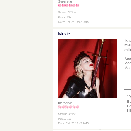
Superstar
Status: Offline
Posts: 897
Date: Feb 26 15:42 2015
Music
Ikä
mie
esi
Kaa
Mado
Mad
__
W
If
Incredible
Le
Li
Status: Offline
Posts: 711
Date: Feb 26 15:45 2015