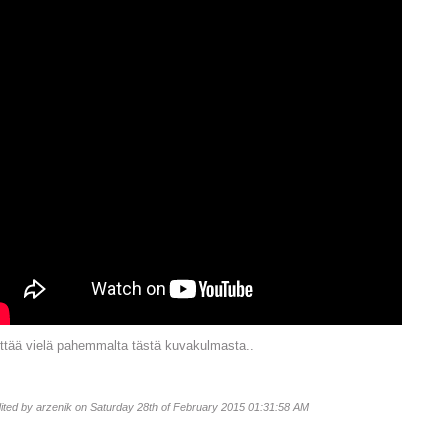
ttää vielä pahemmalta tästä kuvakulmasta..
dited by arzenik on Saturday 28th of February 2015 01:31:58 AM
________________