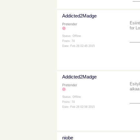
Addicted2Madge
Esiin
Pretender
for L
Status: Offline
___
Posts: 74
Date: Feb 28 02:45 2015
Addicted2Madge
Esity
Pretender
aikaa 
Status: Offline
___
Posts: 74
Date: Feb 28 02:56 2015
niobe