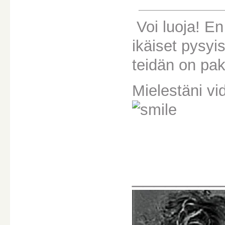
Voi luoja! E
ikäiset pysyi
teidän on pakk
Mielestäni vi
________