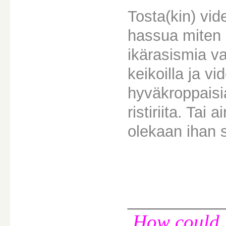
Tosta(kin) vid
hassua miten 
ikärasismia vas
keikoilla ja vi
hyväkroppaisia
ristiriita. Tai
olekaan ihan 
________
How could i