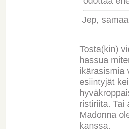
odottaa e
Jep, samaa 
Tosta(kin) vi
hassua mite
ikärasismia v
esiintyjät ke
hyväkroppais
ristiriita. Ta
Madonna ole
kanssa.