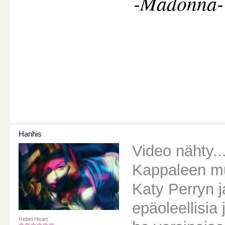
-Madonna-
Hanhis
Video nähty...
Kappaleen mu
Katy Perryn j
epäoleellisia
Rebel Heart