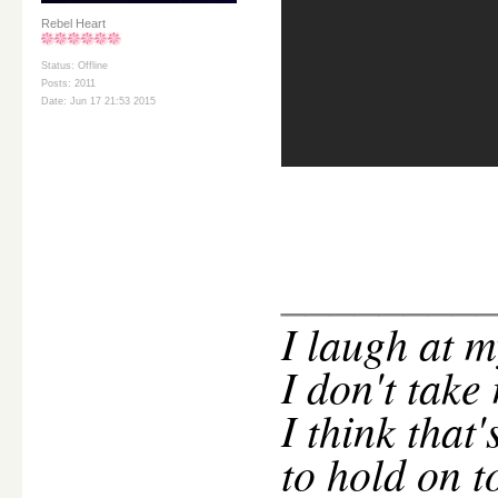
Rebel Heart
Status: Offline
Posts: 2011
Date: Jun 17 21:53 2015
________
I
laugh at m
I don't take
I think that
to hold on t