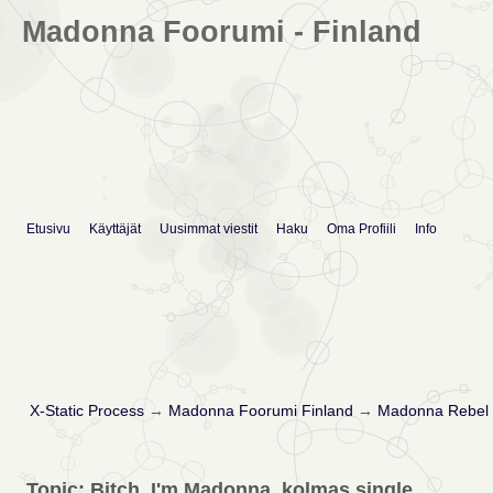
Madonna Foorumi - Finland
Etusivu
Käyttäjät
Uusimmat viestit
Haku
Oma Profiili
Info
X-Static Process
→
Madonna Foorumi Finland
→
Madonna Rebel 
Topic: Bitch, I'm Madonna, kolmas single