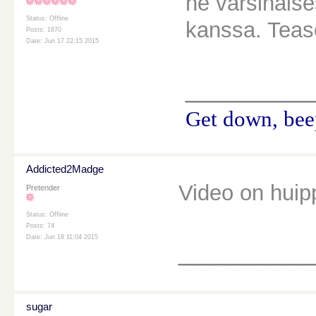
he varsinaise
Status: Offline
kanssa. Teas
Posts: 1870
Date: Jun 17 22:15 2015
________
Get down, beep
Addicted2Madge
Video on huip
Pretender
Status: Offline
Posts: 74
Date: Jun 18 11:04 2015
________
sugar