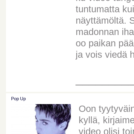
tuntumatta ku
näyttämöltä. St
madonnan ihail
oo paikan pää
ja vois viedä
________
Pop Up
Oon tyytyväi
kyllä, kirjaime
video olisi t