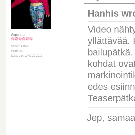
Hanhis wr
Video nähty
Superstar
yllättävää
Status: Offline
bailupätkä.
Posts: 897
Date: Jun 19 00:20 2015
kohdat ovat
markinointi
edes esiin
Teaserpätk
Jep, samaa 