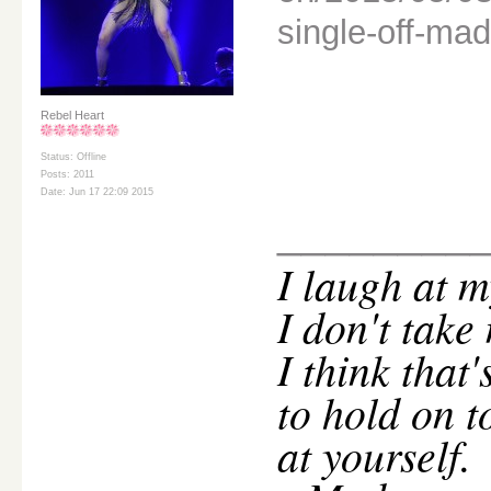
single-off-ma
Rebel Heart
Status: Offline
Posts: 2011
Date: Jun 17 22:09 2015
________
I
laugh at m
I don't take
I think that
to hold on t
at yourself.