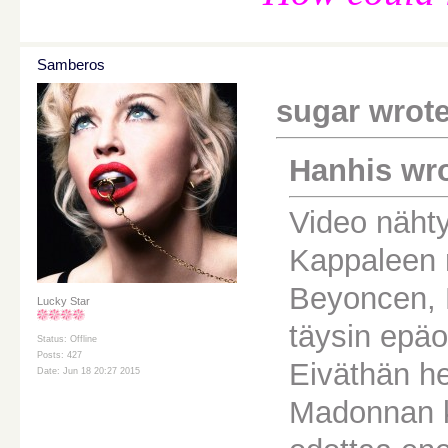
Samberos
sugar wrote
Hanhis wro
Video nähty.
Kappaleen 
Beyoncen, K
Lucky Star
täysin epäol
Status: Offline
Posts: 427
Eiväthän he
Date: Jun 18 20:27 2015
Madonnan k