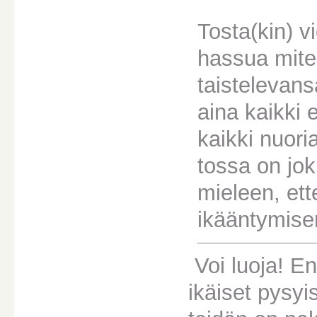
Tosta(kin) v
hassua mite
taistelevans
aina kaikki e
kaikki nuori
tossa on joku
mieleen, et
ikääntymise
Voi luoja! E
ikäiset pysy