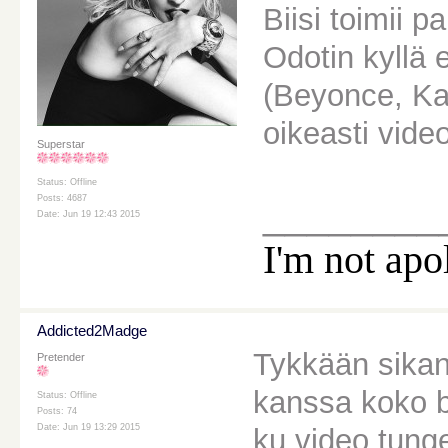
Biisi toimii 
Odotin kyllä et
(Beyonce, Kat
oikeasti video
Superstar
Status: Offline
Posts: 4687
________
Date: Jun 19 12:43 2015
I'm not apo
Addicted2Madge
Tykkään sikan
Pretender
kanssa koko bi
Status: Offline
Posts: 74
Date: Jun 19 13:29 2015
ku video tung