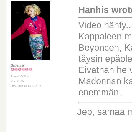
Hanhis wrot
Video nähty..
Kappaleen mu
Beyoncen, Ka
täysin epäole
Superstar
Eiväthän he v
Status: Offline
Madonnan kan
Posts: 897
Date: Jun 18 13:17 2015
enemmän.
Jep, samaa m