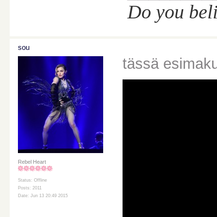
Do you bel
sou
tässä esimaku
Rebel Heart
Status: Offline
Posts: 2011
Date: Jun 13 20:49 2015