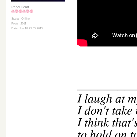
Rebel Heart
Status: Offline
Posts: 2011
Date: Jun 18 23:05 2015
________
I
laugh at m
I don't take
I think that
to hold on t