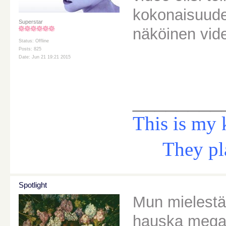
kokonaisuude
Superstar
näköinen vid
Status: Offline
Posts: 825
Date: Jun 21 19:21 2015
________
This is my 
They play 
Spotlight
Mun mielestä
hauska megare