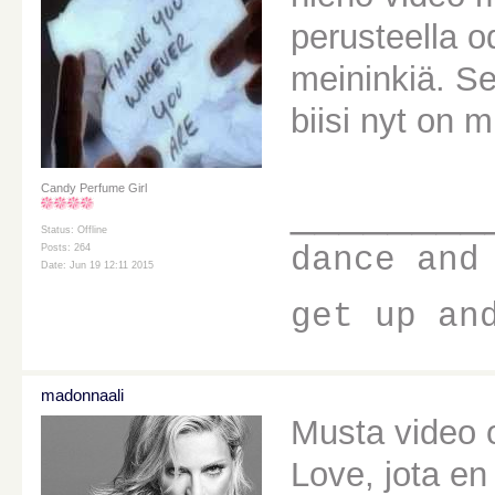
perusteella o
meininkiä. Se
biisi nyt on m
Candy Perfume Girl
________
Status: Offline
dance and
Posts: 264
Date: Jun 19 12:11 2015
get up an
madonnaali
Musta video o
Love, jota en