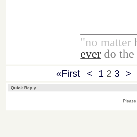
________
"no
matter
ever
do the
«First
<
1
2
3
>
Quick Reply
Please 