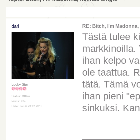
dari
RE: Bitch, I'm Madonna,
Tästä tulee k
markkinoilla. 
ihan kelpo va
ole taattua. 
tätä. Tämä v
Lucky Star
ihan pieni "e
Status: Offline
Posts: 424
sinkuksi. Kan
Date: Jun 6 23:42 2015
________