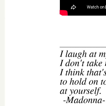
________
I
laugh at m
I don't take
I think that
to hold on t
at yourself.
-Madonna-