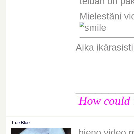
teidän on pakk
Mielestäni vi
Aika ikärasist
________
How could i
True Blue
hieno video m