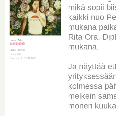
mikä sopii bii
kaikki nuo Per
mukana paikan
Rita Ora, Dip
Easy Rider
mukana.
Status: Offline
Posts: 502
Date: Jun 21 21:41 2015
Ja näyttää et
yrityksessää
kolmessa päiv
melkein sama
monen kuuka