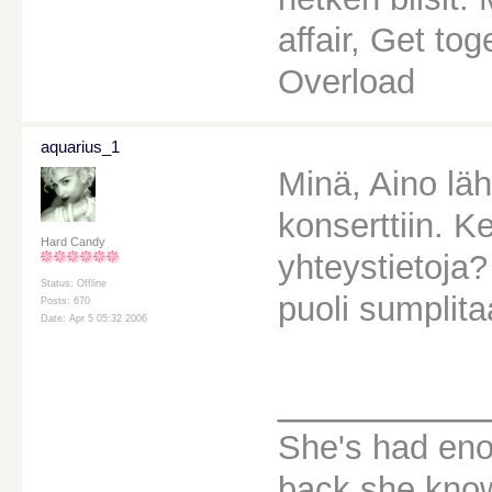
affair, Get to
Overload
aquarius_1
Minä, Aino lä
konserttiin. K
Hard Candy
yhteystietoja
Status: Offline
puoli sumplit
Posts: 670
Date: Apr 5 05:32 2006
________
She's had eno
back,she knows