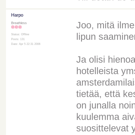
Harpo
Joo, mitä ilm
Breathless
lipun saamine
Status: Offline
Posts: 131
Date: Apr 5 22:31 2006
Ja olisi hieno
hotelleista ym
amsterdamilaisi
tietää, että 
on junalla no
kuulemma aiv
suosittelevat