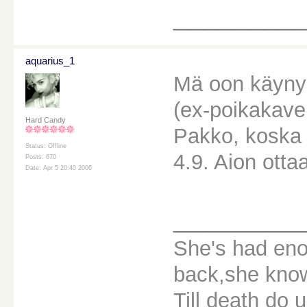
________
aquarius_1
Mä oon käyny
(ex-poikakaver
Hard Candy
Pakko, koska 
Status: Offline
4.9. Aion otta
Posts: 670
Date: Apr 5 20:40 2006
________
She's had eno
back,she knows
Till death do u