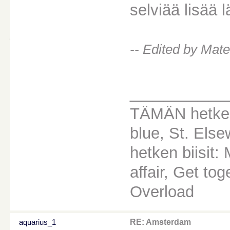
selviää lisää l
-- Edited by Mat
________
TÄMÄN hetken
blue, St. Els
hetken biisit
affair, Get to
Overload
aquarius_1
RE: Amsterdam