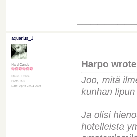
________
aquarius_1
Harpo wrote
Hard Candy
Joo, mitä il
Status: Offline
Posts: 670
Date: Apr 5 22:34 2006
kunhan lipun
Ja olisi hien
hotelleista y