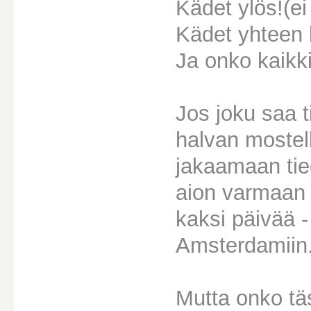
Kädet ylös!(ei
Kädet yhteen 
Ja onko kaikk
Jos joku saa t
halvan mostelli
jakaamaan tied
aion varmaan 
kaksi päivää -
Amsterdamiin
Mutta onko täs