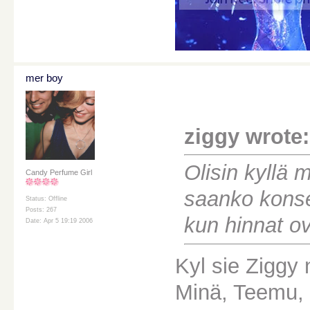
mer boy
ziggy wrote:
Olisin kyllä 
Candy Perfume Girl
saanko konser
Status: Offline
Posts: 267
kun hinnat ov
Date: Apr 5 19:19 2006
Kyl sie Ziggy 
Minä, Teemu, 