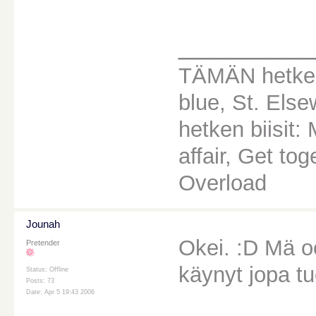
________
TÄMÄN hetken
blue, St. Els
hetken biisit
affair, Get to
Overload
Jounah
Okei. :D Mä o
Pretender
käynyt jopa tu
Status: Offline
Posts: 73
Date: Apr 5 19:43 2006