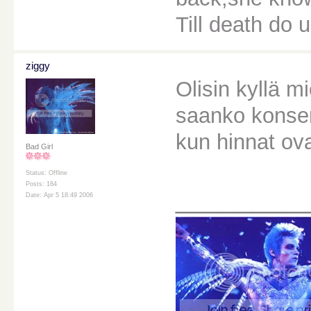
Till death do u
ziggy
Olisin kyllä m
saanko konsert
kun hinnat ova
Bad Girl
Status: Offline
Posts: 184
________
Date: Apr 5 18:49 2006