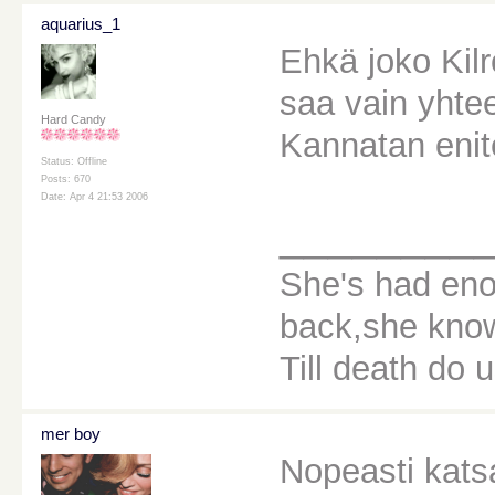
aquarius_1
Ehkä joko Kilr
saa vain yhte
Hard Candy
Kannatan enite
Status: Offline
Posts: 670
Date: Apr 4 21:53 2006
________
She's had eno
back,she knows
Till death do u
mer boy
Nopeasti kats