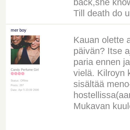
back,she knows
Till death do u
mer boy
Kauan olette 
päivän? Itse a
paria ennen ja
vielä. Kilroyn
Candy Perfume Girl
sisältää meno
Status: Offline
Posts: 267
Date: Apr 5 23:09 2006
hostellissa(a
Mukavan kuulo
________