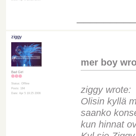
________
ziggy
mer boy wro
Bad Girl
Status: Offline
ziggy wrote:
Posts: 184
Date: Apr 5 19:25 2006
Olisin kyllä 
saanko konser
kun hinnat ov
Kyl sie Ziggy