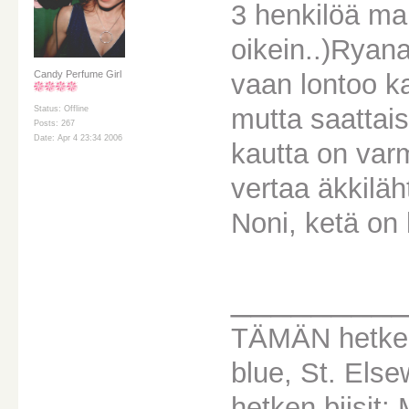
3 henkilöä mak
oikein..)Ryan
vaan lontoo ka
Candy Perfume Girl
mutta saattaisi
Status: Offline
Posts: 267
Date: Apr 4 23:34 2006
kautta on var
vertaa äkkiläh
Noni, ketä on
________
TÄMÄN hetken
blue, St. Els
hetken biisit