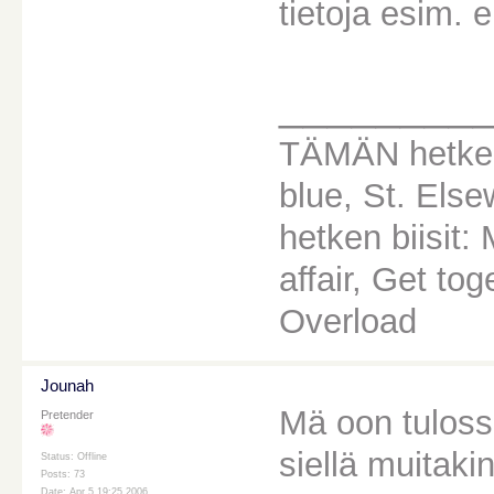
tietoja esim. e
________
TÄMÄN hetken
blue, St. Els
hetken biisit
affair, Get to
Overload
Jounah
Mä oon tulossa
Pretender
siellä muitaki
Status: Offline
Posts: 73
Date: Apr 5 19:25 2006