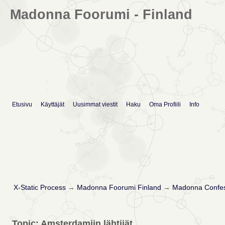
Madonna Foorumi - Finland
Etusivu
Käyttäjät
Uusimmat viestit
Haku
Oma Profiili
Info
X-Static Process
→
Madonna Foorumi Finland
→
Madonna Confes
Topic: Amsterdamiin lähtijät