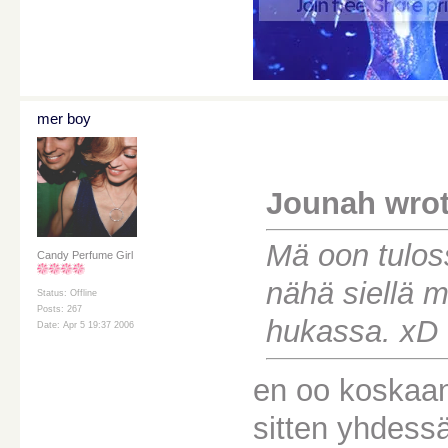
mer boy
Jounah wrot
Mä oon tuloss
Candy Perfume Girl
nähä siellä m
Status: Offline
Posts: 267
hukassa. xD
Date: Apr 5 19:37 2006
en oo koskaan
sitten yhdess