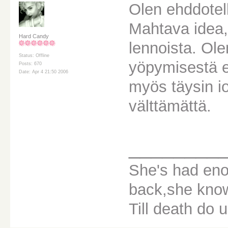
Olen ehddotellu
Mahtava idea
Hard Candy
lennoista. Ole
Status: Offline
yöpymisestä e
Posts: 670
Date: Apr 4 21:50 2006
myös täysin i
välttämättä.
________
She's had eno
back,she knows
Till death do u