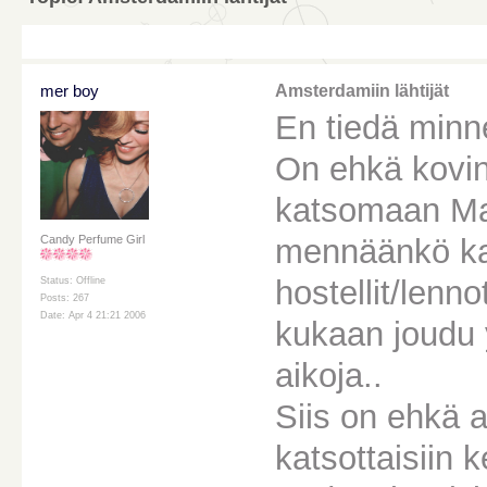
mer boy
Amsterdamiin lähtijät
En tiedä minne
On ehkä kovin
katsomaan Ma
mennäänkö kai
Candy Perfume Girl
hostellit/len
Status: Offline
Posts: 267
Date: Apr 4 21:21 2006
kukaan joudu 
aikoja..
Siis on ehkä a
katsottaisiin 