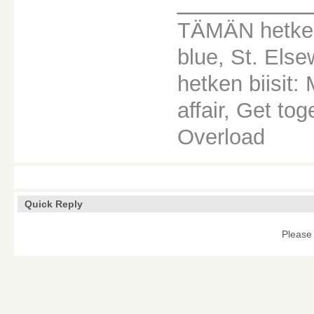
TÄMÄN hetken
blue, St. Els
hetken biisit
affair, Get to
Overload
Quick Reply
Please 