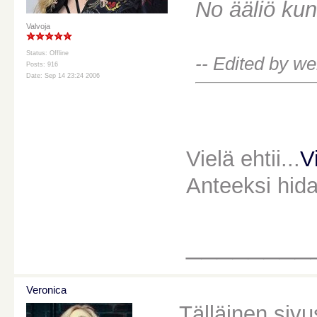
No ääliö kun
Valvoja
Status: Offline
-- Edited by we
Posts: 916
Date: Sep 14 23:24 2006
Vielä ehtii...
V
Anteeksi hid
________
Veronica
Tälläinen sivu