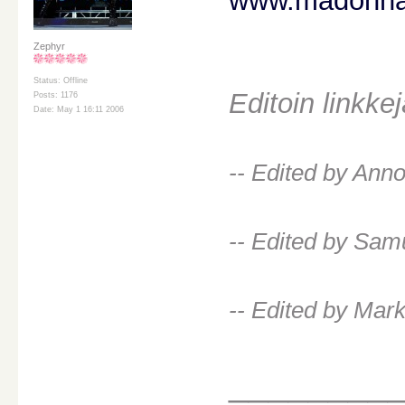
www.madonna-
Zephyr
Status: Offline
Editoin linkk
Posts: 1176
Date: May 1 16:11 2006
-- Edited by Ann
-- Edited by Sam
-- Edited by Mar
________