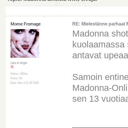
Mome Fromage
RE: Mielestänne parhaat 
Madonna shot
kuolaamassa si
antavat upeaa t
Like A Virgin
Samoin entine
Status: Offline
Posts: 30
Date: Mar 4 21:26 2006
Madonna-Online
sen 13 vuotiaa
________