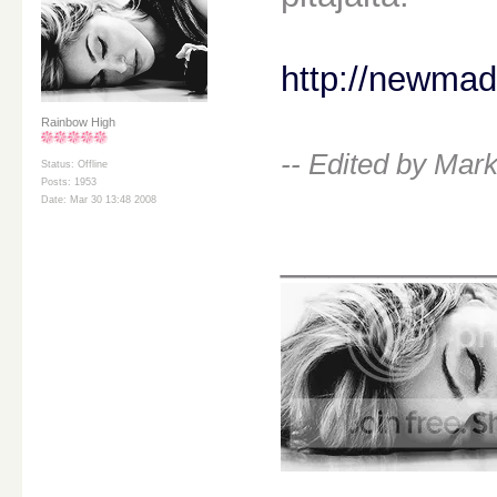
http://newma
Rainbow High
-- Edited by Mar
Status: Offline
Posts: 1953
Date: Mar 30 13:48 2008
________