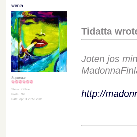
wenla
Tidatta wrot
Joten jos min
MadonnaFinla
Superstar
Status: Offline
http://madonn
Posts: 766
Date: Apr 11 20:53 2006