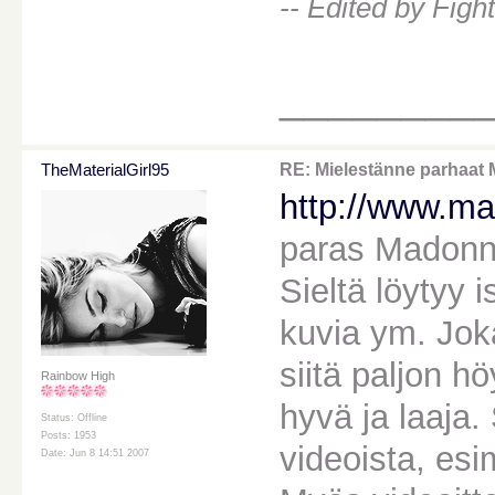
-- Edited by Figh
________
TheMaterialGirl95
RE: Mielestänne parhaat 
http://www.ma
paras Madonna-
Sieltä löytyy i
kuvia ym. Joka
siitä paljon h
Rainbow High
hyvä ja laaja.
Status: Offline
Posts: 1953
videoista, esi
Date: Jun 8 14:51 2007