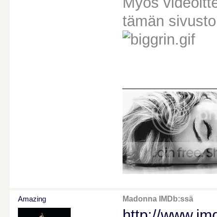
Myös videoitt
tämän sivusto
________
Amazing
Madonna IMDb:ssä
http://www.i