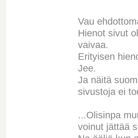
Vau ehdottoma
Hienot sivut o
vaivaa.
Erityisen hie
Jee.
Ja näitä suom
sivustoja ei to
...Olisinpa m
voinut jättää s