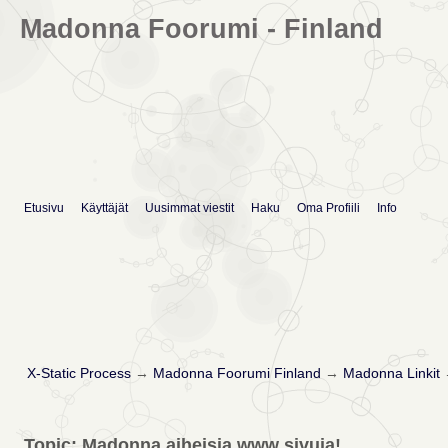
Madonna Foorumi - Finland
Etusivu
Käyttäjät
Uusimmat viestit
Haku
Oma Profiili
Info
X-Static Process
→
Madonna Foorumi Finland
→
Madonna Linkit
Topic: Madonna aiheisia www sivuja!