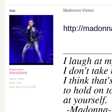
sou
Madonna Vision
http://madonn
________
I
laugh at m
I don't take
Rebel Heart
I think that
Status: Offline
Posts: 2011
to hold on t
Date: May 15 19:31 2006
at yourself.
-Madonna-