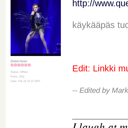
http://www.q
käykääpäs tuol
Rebel Heart
Edit: Linkki m
Status: Offline
Posts: 2011
Date: Feb 22 22:15 2007
-- Edited by Mar
________
I
laugh at m