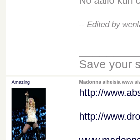
No ääliö kun o
-- Edited by wenl
________
Save your sou
Amazing
Madonna aiheisia www siv
http://www.a
http://www.d