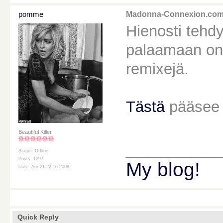
pomme
Madonna-Connexion.co
Hienosti tehdy
palaamaan on 
remixejä.
Tästä
pääsee s
Beautiful Killer
________
Status: Offline
Posts: 1297
My blog!
Date: Apr 21 22:16 2008
Quick Reply