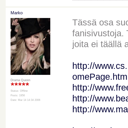
Marko
Tässä osa suo
fanisivustoja.
joita ei tääll
http://www.cs
omePage.htm
Drama Queen
http://www.fr
Status: Offline
http://www.be
Posts: 1956
Date: Mar 14 14:34 2006
http://www.ma