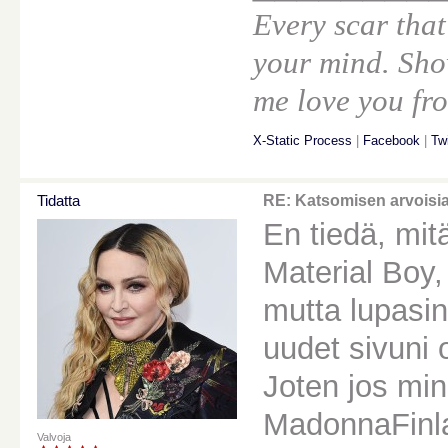
Every scar that
your mind. Sho
me love you fro
X-Static Process
|
Facebook
|
Twi
Tidatta
RE: Katsomisen arvoisi
En tiedä, mit
Material Boy,
mutta lupasin
uudet sivuni 
Joten jos min
MadonnaFinla
Valvoja