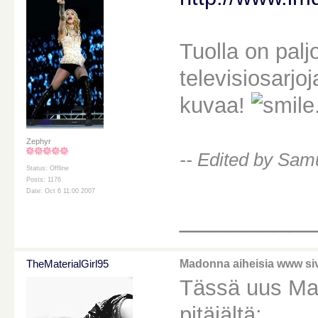
Tuolla on palj
televisiosarjo
kuvaa!
Zephyr
-- Edited by Sam
Status: Offline
Posts: 1176
Date: Oct 6 11:00 2007
________
TheMaterialGirl95
Madonna aiheisia www siv
Tässä uus Ma
pitäjältä: