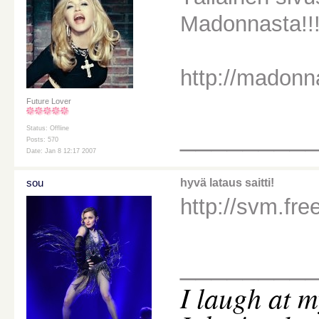
Madonnasta!!
http://madon
Future Lover
________
Status: Offline
Posts: 570
Date: Jan 8 12:17 2007
sou
hyvä lataus saitti!
http://svm.fr
________
I
laugh at m