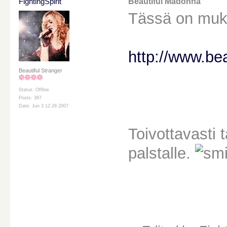
FightingSpirit
Beautiful Madonna
Tässä on muka
http://www.be
Beautiful Stranger
Status: Offline
Posts: 367
Date: Jun 3 12:28 2007
Toivottavasti t
palstalle.