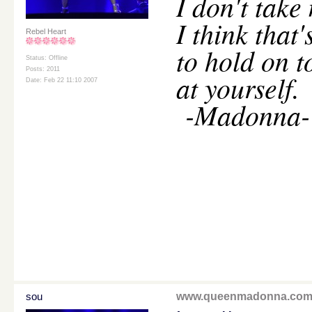
I don't take
I think that
Rebel Heart
to hold on t
Status: Offline
Posts: 2011
at yourself.
Date: Feb 22 11:10 2007
-Madonna-
sou
www.queenmadonna.co