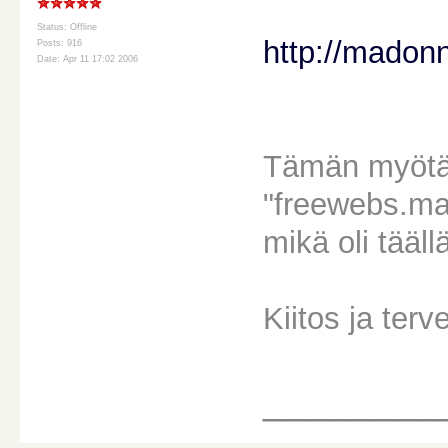
Status: Offline
http://madonn
Posts: 916
Date: Apr 11 17:02 2006
Tämän myötä 
"freewebs.ma
mikä oli tääll
Kiitos ja terv
________