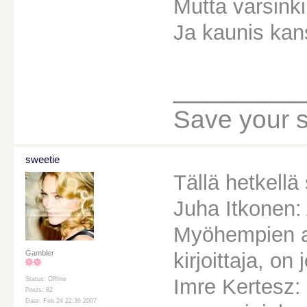
Mutta varsinki
Ja kaunis kans
________
Save your sou
sweetie
Tällä hetkellä 
Juha Itkonen
Myöhempien ai
kirjoittaja, on
Gambler
Imre Kertesz:
Status: Offline
Posts: 82
Date: Feb 24 22:36 2007