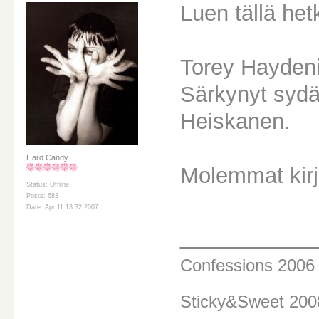
Luen tällä hetk
Torey Haydenin
Särkynyt sydä
Heiskanen.
Hard Candy
Molemmat kirjat
Status: Offline
Posts: 683
Date: Apr 11 13:32 2007
________
Confessions 200
Sticky&Sweet 20