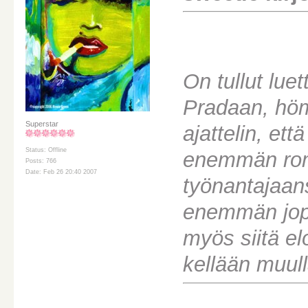
On tullut lu
Pradaan, hömp
Superstar
ajattelin, ett
Status: Offline
enemmän roma
Posts: 766
Date: Feb 26 20:40 2007
työnantajaan
enemmän jopa
myös siitä el
kellään muul