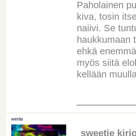
Paholainen pu
kiva, tosin itse
naiivi. Se tun
haukkumaan ty
ehkä enemmän 
myös siitä elo
kellään muull
________
wenla
sweetie kirjoi