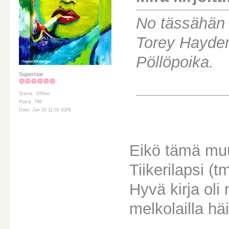
No tässähän o
Torey Haydeni
Pöllöpoika.
Superstar
Status: Offline
Posts: 766
Date: Jun 20 11:50 2006
Eikö tämä muut
Tiikerilapsi (t
Hyvä kirja oli
melkolailla hä