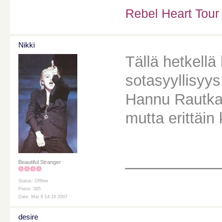
Rebel Heart Tour
Nikki
Tällä hetkellä
sotasyyllisyys
Hannu Rautkall
mutta erittäin
________
Beautiful Stranger
Status: Offline
Posts: 385
Date: Mar 6 14:19 2007
desire