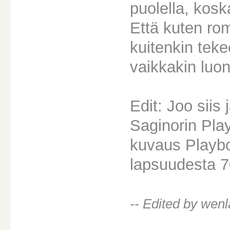
puolella, kosk
Että kuten rom
kuitenkin teke
vaikkakin luon
Edit: Joo siis 
Saginorin Play
kuvaus Playboy
lapsuudesta 70
-- Edited by wenl