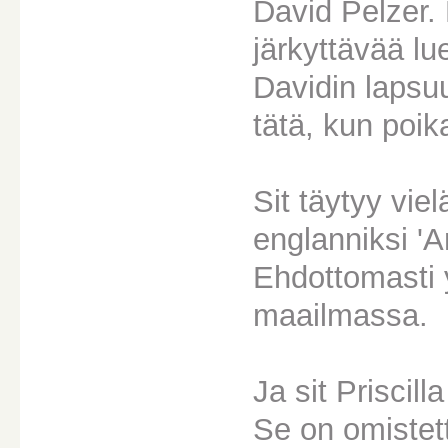
David Pelzer. M
järkyttävää lu
Davidin lapsuu
tätä, kun poika
Sit täytyy viel
englanniksi 'A
Ehdottomasti 
maailmassa.
Ja sit Priscill
Se on omistett