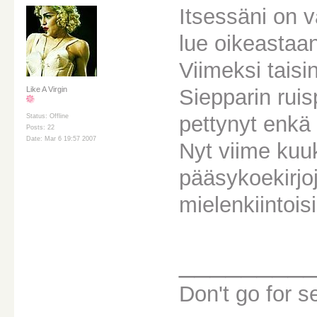
Itsessäni on vä
lue oikeastaan
Viimeksi taisi
Siepparin ruis
Like A Virgin
pettynyt enkä 
Status: Offline
Posts: 22
Date: Mar 6 19:57 2007
Nyt viime kuuk
pääsykoekirjoj
mielenkiintoisi
________
Don't go for s