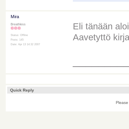
Mira
Eli tänään al
Breathless
Aavetyttö kirj
Status: Offline
Posts: 145
Date: Apr 13 14:32 2007
________
Quick Reply
Please 