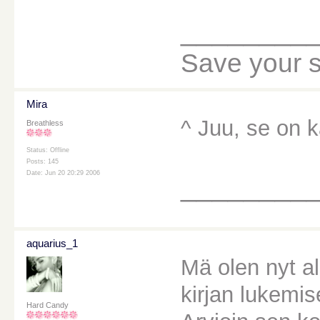
________
Save your sou
Mira
^ Juu, se on 
Breathless
Status: Offline
Posts: 145
Date: Jun 20 20:29 2006
________
aquarius_1
Mä olen nyt a
kirjan lukemis
Hard Candy