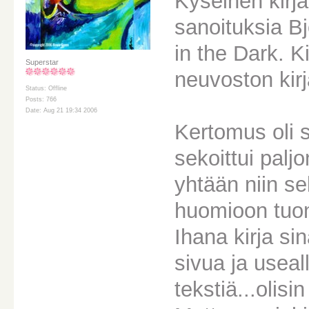
Kyseinen kirj
sanoituksia Bj
in the Dark. 
Superstar
neuvoston kirj
Status: Offline
Posts: 766
Date: Aug 21 19:34 2006
Kertomus oli s
sekoittui palj
yhtään niin se
huomioon tuon
Ihana kirja si
sivua ja useal
tekstiä...olis