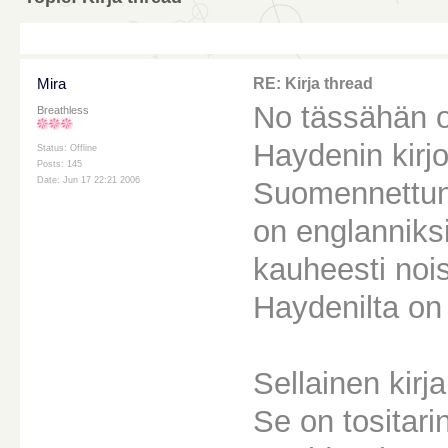
Mira
RE: Kirja thread
No tässähän on
Breathless
Haydenin kirjo
Status: Offline
Posts: 145
Date: Jun 17 22:21 2006
Suomennettuna
on englanniks
kauheesti nois
Haydenilta on
Sellainen kirj
Se on tositari