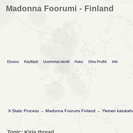
Madonna Foorumi - Finland
Etusivu
Käyttäjät
Uusimmat viestit
Haku
Oma Profiili
Info
X-Static Process
→
Madonna Foorumi Finland
→
Yleinen katukahv
Topic: Kirja thread