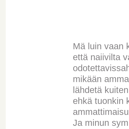
Mä luin vaan 
että naiivilta v
odotettavissah
mikään ammatti
lähdetä kuite
ehkä tuonkin k
ammattimaisuu
Ja minun symp