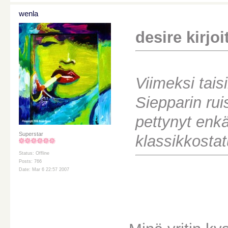
wenla
desire kirjoit
Viimeksi tais
Siepparin rui
pettynyt enkä
Superstar
klassikkostat
Status: Offline
Posts: 766
Date: Mar 6 22:57 2007