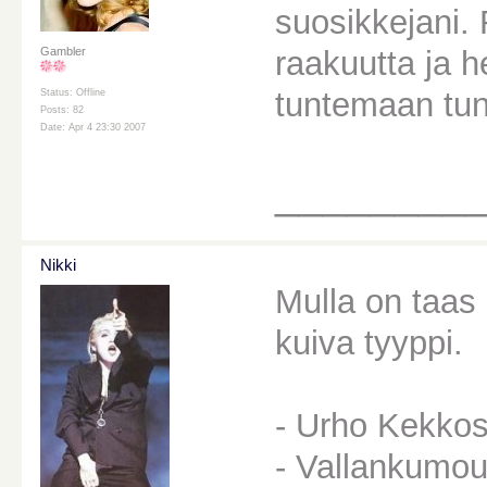
suosikkejani.
raakuutta ja h
Gambler
tuntemaan tunt
Status: Offline
Posts: 82
Date: Apr 4 23:30 2007
________
Nikki
Mulla on taas
kuiva tyyppi.
- Urho Kekkos
- Vallankumou