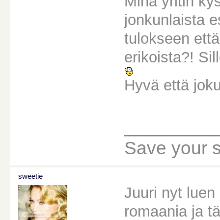
Minä yritin k
jonkunlaista 
tulokseen että
erikoista?! Sil
Hyvä että jok
________
Save your sou
sweetie
Juuri nyt lue
romaania ja t