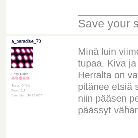
________
Save your sou
a_paradise_79
Minä luin viim
tupaa. Kiva ja
Herralta on v
Easy Rider
pitänee etsiä 
Status: Offline
Posts: 517
niin pääsen p
Date: Mar 1 10:23 2007
päässyt vähä
________