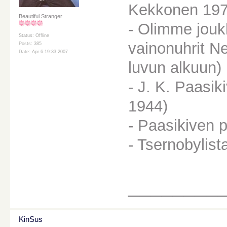
Kekkonen 197
Beautiful Stranger
- Olimme jouk
Status: Offline
vainonuhrit N
Posts: 385
Date: Apr 6 19:33 2007
luvun alkuun)
- J. K. Paasik
1944)
- Paasikiven 
- Tsernobylis
________
KinSus