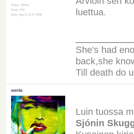
Arvioin sen k
Status: Offline
luettua.
Posts: 670
Date: Aug 21 11:27 2006
________
She's had eno
back,she knows
Till death do u
wenla
Luin tuossa m
Sjónin Skug