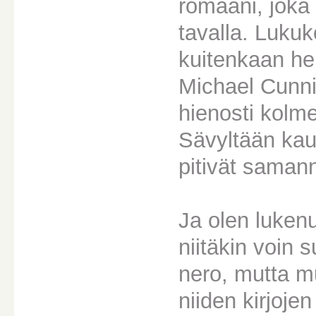
romaani, joka 
tavalla. Luku
kuitenkaan hei
Michael Cunni
hienosti kolme
Sävyltään kaun
pitivät saman
Ja olen lukenu
niitäkin voin s
nero, mutta mu
niiden kirjoje