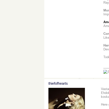
Ray
Mus
Imp
Ame
Ame
Con
Lik
Har
Dev
Tod
__
thiefofhearts
Vasta
Ehdok
koska
Here 