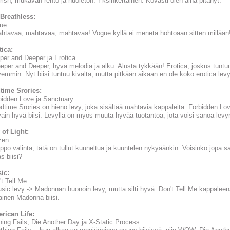
rish, mukavan rento ja huoleton. Yksinkertainen. Kovasti olen aina pitänyt.
 Breathless:
ue
ahtavaa, mahtavaa, mahtavaa! Vogue kyllä ei menetä hohtoaan sitten millään
tica:
per and Deeper ja Erotica
eper and Deeper, hyvä melodia ja alku. Alusta tykkään! Erotica, joskus tuntuu,
emmin. Nyt biisi tuntuu kivalta, mutta pitkään aikaan en ole koko erotica levy
time Srories:
bidden Love ja Sanctuary
edtime Srories on hieno levy, joka sisältää mahtavia kappaleita. Forbidden Lov
vain hyvä biisi. Levyllä on myös muuta hyvää tuotantoa, jota voisi sanoa levyn
 of Light:
zen
lppo valinta, tätä on tullut kuuneltua ja kuuntelen nykyäänkin. Voisinko jopa 
s biisi?
ic:
't Tell Me
usic levy -> Madonnan huonoin levy, mutta silti hyvä. Don't Tell Me kappale
lainen Madonna biisi.
rican Life:
hing Fails, Die Another Day ja X-Static Process