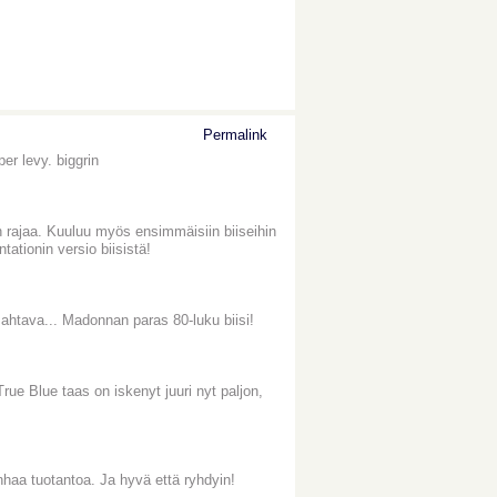
Permalink
er levy. biggrin
n rajaa. Kuuluu myös ensimmäisiin biiseihin
ationin versio biisistä!
ahtava... Madonnan paras 80-luku biisi!
 True Blue taas on iskenyt juuri nyt paljon,
nhaa tuotantoa. Ja hyvä että ryhdyin!