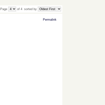
 Page
of 4
sorted by
Permalink