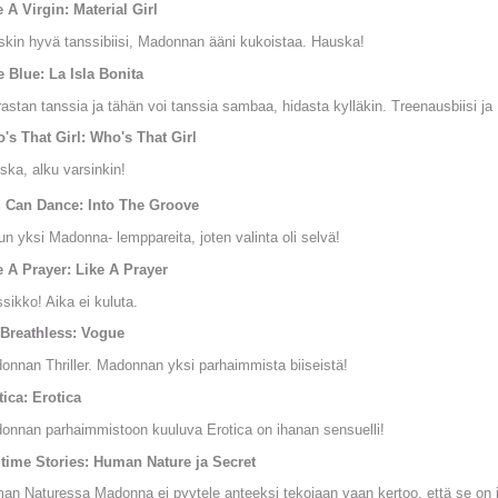
e A Virgin: Material Girl
skin hyvä tanssibiisi, Madonnan ääni kukoistaa. Hauska!
e Blue: La Isla Bonita
rastan tanssia ja tähän voi tanssia sambaa, hidasta kylläkin. Treenausbiisi 
's That Girl: Who's That Girl
ska, alku varsinkin!
 Can Dance: Into The Groove
un yksi Madonna- lemppareita, joten valinta oli selvä!
e A Prayer: Like A Prayer
sikko! Aika ei kuluta.
 Breathless: Vogue
onnan Thriller. Madonnan yksi parhaimmista biiseistä!
tica: Erotica
onnan parhaimmistoon kuuluva Erotica on ihanan sensuelli!
time Stories: Human Nature ja Secret
an Naturessa Madonna ei pyytele anteeksi tekojaan vaan kertoo, että se on i