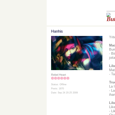
___
But
Hanhis
Yri
Mad
Bur
- B
joit
Lik
Mate
- T
Rebel Heart
Tru
Status: Offline
La I
Posts: 1870
- La
Date: Sep 24 20:25 2009
ihan
Lik
Lik
- L