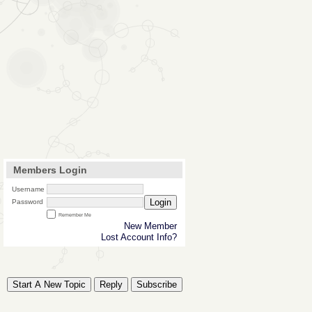
Members Login
Username
Login
Password
Remember Me
New Member
Lost Account Info?
Start A New Topic
Reply
Subscribe