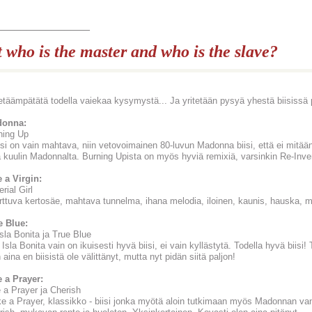
_______________
 who is the master and who is the slave?
tetäämpätätä todella vaiekaa kysymystä... Ja yritetään pysyä yhestä biisissä p
onna:
ning Up
iisi on vain mahtava, niin vetovoimainen 80-luvun Madonna biisi, että ei mitää
a kuulin Madonnalta. Burning Upista on myös hyviä remixiä, varsinkin Re-Invent
e a Virgin:
rial Girl
arttuva kertosäe, mahtava tunnelma, ihana melodia, iloinen, kaunis, hauska, m
e Blue:
sla Bonita ja True Blue
 Isla Bonita vain on ikuisesti hyvä biisi, ei vain kyllästytä. Todella hyvä biisi!
 aina en biisistä ole välittänyt, mutta nyt pidän siitä paljon!
e a Prayer:
e a Prayer ja Cherish
ike a Prayer, klassikko - biisi jonka myötä aloin tutkimaan myös Madonnan va