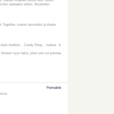
, ihanan vihainen tanssi biisi, kesto
mä biisi auttaakin siihen. Muutenkin
 Together, mainio tanssibiisi ja ihania
laulu itselleni... Candy Shop... makea. :b
n ihmeen syyn takia, joten sen voi poistaa.
Permalink
anssa.