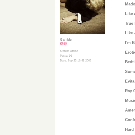
Mado
Like 
True 
Like 
Gambler
I'm B
Status: Offline
Eroti
Posts: 96
Date: Sep 23 16:41 2009
Bedti
Some
Evita
Ray O
Musi
Amer
Conf
Hard