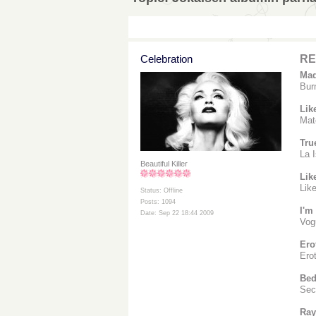
Celebration
RE:
Mad
Bur
Lik
Mate
Tru
La I
Beautiful Killer
Lik
Lik
Status: Offline
Posts: 1094
I'm
Date: Sep 22 18:44 2009
Vog
Ero
Ero
Bed
Sec
Ray