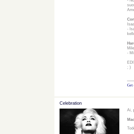
- N
suos
Ame
Con
Isa
- Is
kell
Har
Mil
- M
EDIT
; )
__
Get 
Celebration
Ai, 
Mad
Tode