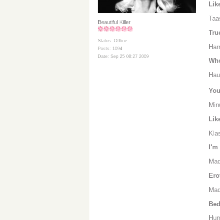
Lik
Taa
Beautiful Killer
Tru
Status: Offline
Har
Posts: 1094
Date: Sep 25 08:27 2009
Who
Hau
You
Min
Lik
Klas
I'm
Mad
Ero
Mad
Bed
Hum