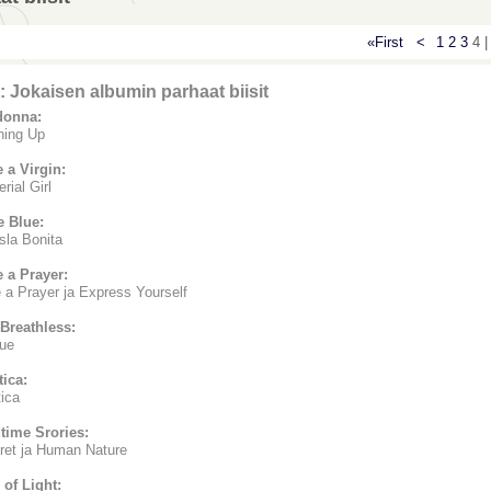
«First
<
1
2
3
4 |
 Jokaisen albumin parhaat biisit
onna:
ning Up
e a Virgin:
rial Girl
e Blue:
sla Bonita
e a Prayer:
e a Prayer ja Express Yourself
 Breathless:
ue
tica:
tica
time Srories:
ret ja Human Nature
 of Light: