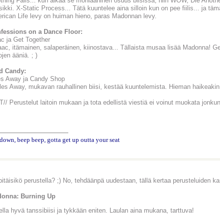
othing Fails... kun alkaa se moniääninen osuus biisissä, niin WOW, Die Another
ikki. X-Static Process... Tätä kuuntelee aina silloin kun on pee fiilis... ja tä
rican Life levy on huiman hieno, paras Madonnan levy.
fessions on a Dance Floor:
ac ja Get Together
aac, itämainen, salaperäinen, kiinostava... Tällaista musaa lisää Madonna! Get
ojen ääniä. ; )
d Candy:
es Away ja Candy Shop
iles Away, mukavan rauhallinen biisi, kestää kuuntelemista. Hieman haikeakin 
// Perustelut laitoin mukaan ja tota edellistä viestiä ei voinut muokata jonku
________________
down, beep beep, gotta get up outta your seat
pitäisikö perustella? ;) No, tehdäänpä uudestaan, tällä kertaa perusteluiden k
onna: Burning Up
lla hyvä tanssibiisi ja tykkään eniten. Laulan aina mukana, tarttuva!