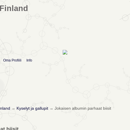
Finland
Oma Profiili
Info
nland
→
Kyselyt ja gallupit
→
Jokaisen albumin parhaat biisit
t biisit