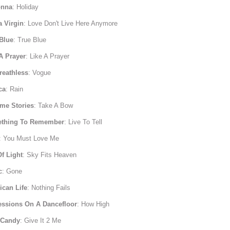
nna
: Holiday
a Virgin
: Love Don't Live Here Anymore
Blue
: True Blue
A Prayer
: Like A Prayer
reathless
: Vogue
ca
: Rain
me Stories
: Take A Bow
thing To Remember
: Live To Tell
: You Must Love Me
f Light
: Sky Fits Heaven
c
: Gone
ican Life
: Nothing Fails
essions On A Dancefloor
: How High
 Candy
: Give It 2 Me