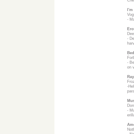
Che
I'm
Vog
- M
Ero
Dee
- De
harv
Bed
For
- B
on 
Ray
Fro
-He
para
Mus
Don
- M
eril
Ame
Not