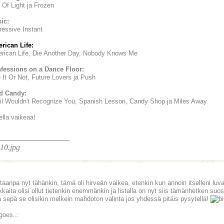
 Of Light ja Frozen
ic:
ressive Instant
rican Life
:
rican Life, Die Another Day, Nobody Knows Me
fessions on a Dance Floor:
e It Or Not, Future Lovers ja Push
d Candy:
il Wouldn't Recognize You, Spanish Lesson, Candy Shop ja Miles Away
ella vaikeaa!
________________
taanpa nyt tähänkin, tämä oli hirveän vaikea, etenkin kun annoin itselleni luva
kaita olisi ollut tietenkin enemmänkin ja listalla on nyt siis tämänhetken suosik
 sepä se olisikin melkein mahdoton valinta jos yhdessä pitäis pysytellä!
goes..: