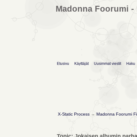
Madonna Foorumi - 
Etusivu
Käyttäjät
Uusimmat viestit
Haku
X-Static Process
→
Madonna Foorumi Fi
Topic: Jokaisen albumin parhaa