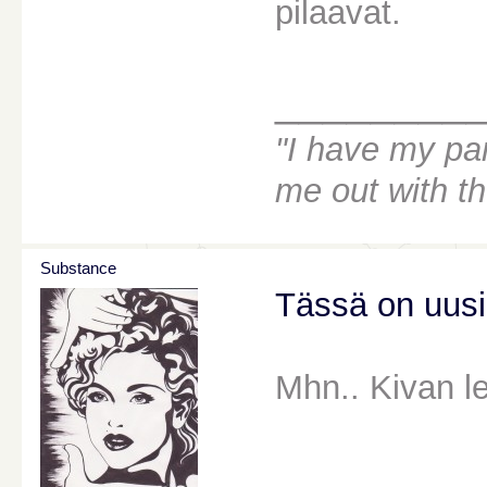
pilaavat.
________
"I have my par
me out with t
Substance
Tässä on uusi
Mhn.. Kivan le