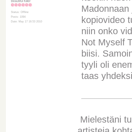
Beautiful Killer
Madonnaan j
Status: Offline
kopiovideo t
Posts: 1094
Date: May 17 16:53 2010
niin onko vi
Not Myself T
biisi. Samoi
tyyli oli en
taas yhdeksi
Mielestäni t
artisteja koh