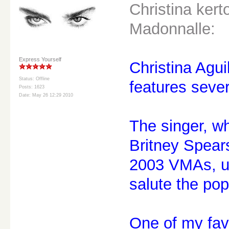
Christina ker
Madonnalle:
Express Yourself
Christina Agui
Status: Offline
features seve
Posts: 1623
Date: May 26 12:29 2010
The singer, w
Britney Spears
2003 VMAs, us
salute the po
One of my favo