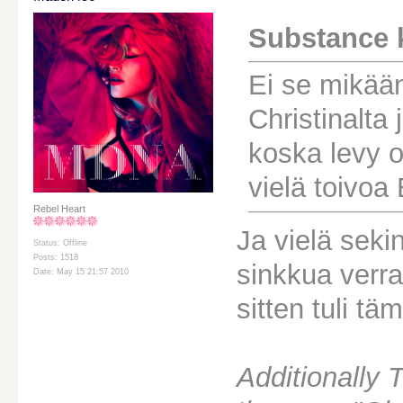
Substance ki
Ei se mikään
Christinalta
koska levy o
vielä toivoa 
Rebel Heart
Ja vielä seki
Status: Offline
Posts: 1518
sinkkua verr
Date: May 15 21:57 2010
sitten tuli tämä
Additionally 