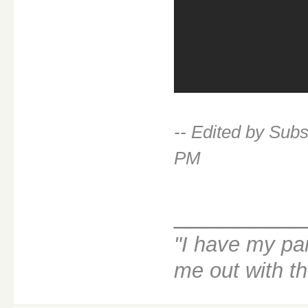
-- Edited by Sub
PM
________
"I have my par
me out with t