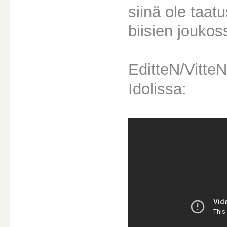
siinä ole taatu
biisien joukos
EditteN/VitteN
Idolissa: