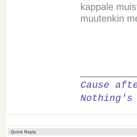
kappale muist
muutenkin me
________
Cause aft
Nothing's
Quick Reply