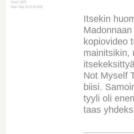
Posts: 1623
Date: May 19 17:18 2010
Itsekin huo
Madonnaan 
kopiovideo t
mainitsikin,
itsekeksitty
Not Myself T
biisi. Samo
tyyli oli e
taas yhdeksi