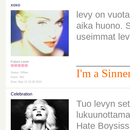
xoxo
levy on vuot
aika huono. S
useimmat lev
________
Future Lover
I'm a Sinner
Status: Offline
Posts: 565
Date: May 31 23:20 2010
Celebration
Tuo levyn sett
lukuunottamat
Hate Boysissa