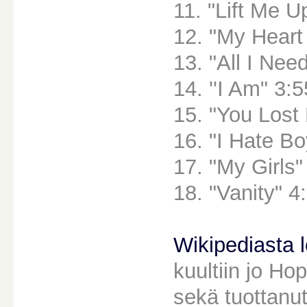
11. "Lift Me U
12. "My Heart 
13. "All I Nee
14. ''I Am" 3:5
15. "You Lost
16. "I Hate Bo
17. "My Girls"
18. "Vanity" 4
Wikipediasta 
kuultiin jo Ho
sekä tuottanu