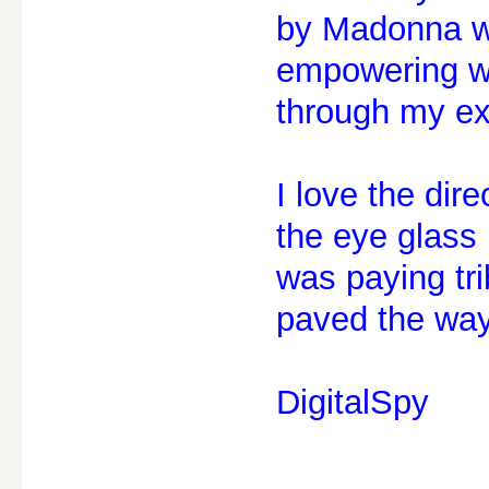
by Madonna wh
empowering wh
through my exp
I love the dir
the eye glass
was paying tr
paved the way
DigitalSpy