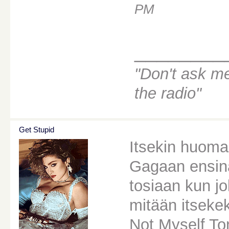
PM
________
"Don't ask m
the radio"
Get Stupid
Itsekin huoma
Gagaan ensinä
tosiaan kun jo
mitään itsekek
Not Myself Ton