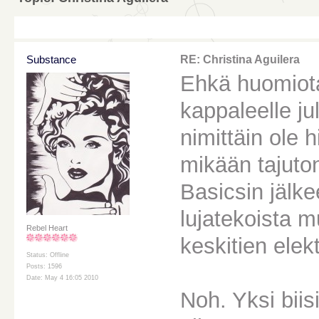
Substance
RE: Christina Aguilera
Ehkä huomiota
kappaleelle ju
nimittäin ole h
mikään tajuton
Basicsin jälke
lujatekoista mu
Rebel Heart
keskitien elek
Status: Offline
Posts: 1596
Date: May 4 16:05 2010
Noh. Yksi biis