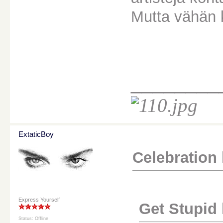
Mutta vähän
________
ExtaticBoy
Celebration k
Express Yourself
Get Stupid k
Status: Offline