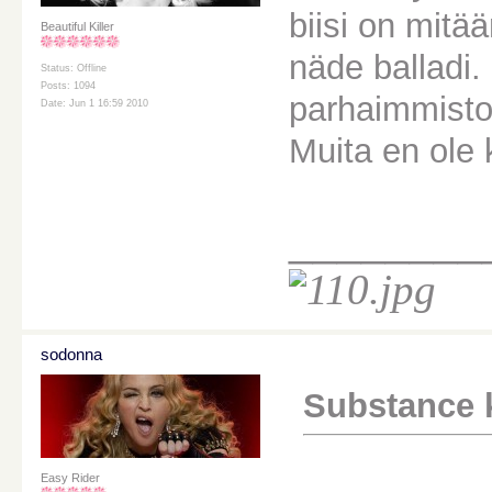
biisi on mit
Beautiful Killer
näde balladi.
Status: Offline
Posts: 1094
parhaimmisto
Date: Jun 1 16:59 2010
Muita en ole 
________
sodonna
Substance ki
Easy Rider