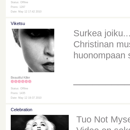
Status: Offline
Posts: 1297
Date: May 12 17:42 2010
Viketsu
Surkea joiku..
Christinan mu
huonompaan s
________
Beautiful Killer
Status: Offline
Posts: 1435
Date: May 12 19:37 2010
Celebration
Tuo Not Myse