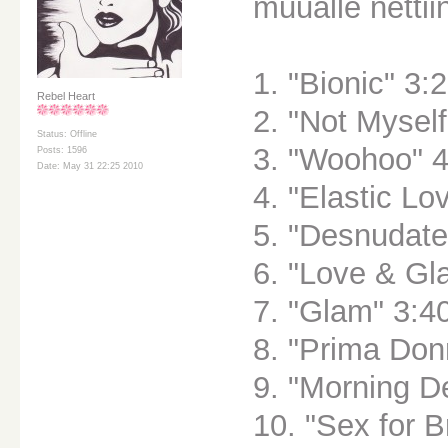
muualle nettii
1. "Bionic" 3:
Rebel Heart
2. "Not Myself
Status: Offline
3. "Woohoo" 4
Posts: 1596
Date: May 31 22:25 2010
4. "Elastic Lo
5. "Desnudate
6. "Love & Gla
7. "Glam" 3:4
8. "Prima Don
9. "Morning De
10. "Sex for B