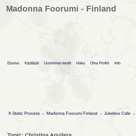
Madonna Foorumi - Finland
Etusivu
Käyttäjät
Uusimmat viestit
Haku
Oma Profiili
Info
X-Static Process
→
Madonna Foorumi Finland
→
Jukebox Cafe
Topic: Christina Aguilera