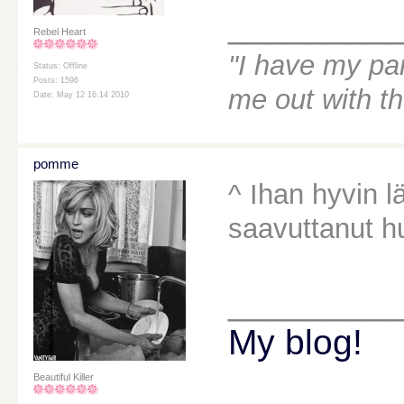
________
Rebel Heart
"I have my par
Status: Offline
Posts: 1596
me out with t
Date: May 12 16:14 2010
pomme
^ Ihan hyvin lä
saavuttanut h
________
My blog!
Beautiful Killer