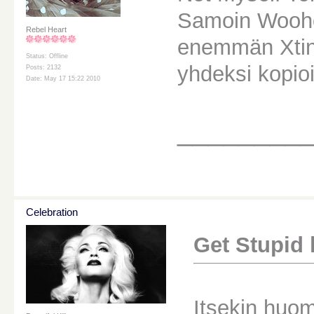
Samoin Woohoo
Rebel Heart
enemmän Xtin
Status: Offline
yhdeksi kopioi
Posts: 2132
Date: May 17 15:22 2010
________
Celebration
Get Stupid k
Itsekin huom