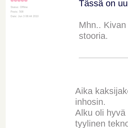
Tässä on uu
Status: Offline
Posts: 508
Date: Jun 3 08:44 2010
Mhn.. Kivan 
stooria.
Aika kaksijak
inhosin.
Alku oli hyvä
tyylinen tekn