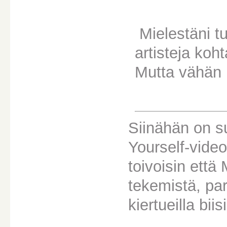
Mielestäni t
artisteja koh
Mutta vähän
Siinähän on 
Yourself-video
toivoisin että
tekemistä, pa
kiertueilla bii