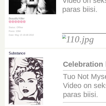
Video on seks
paras biisi.
Beautiful Killer
________
Status: Offline
Posts: 1094
Date: May 15 18:46 2010
Substance
Celebration k
Tuo Not Myse
Video on seks
paras biisi.