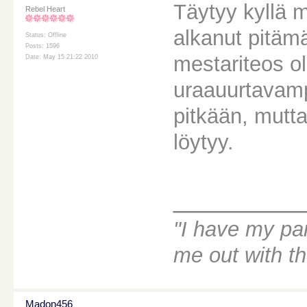
Täytyy kyllä m
Rebel Heart
alkanut pitä
Status: Offline
Posts: 1596
mestariteos ole
Date: May 15 21:22 2010
uraauurtavamp
pitkään, mutta 
löytyy.
________
"I have my par
me out with t
Madon456