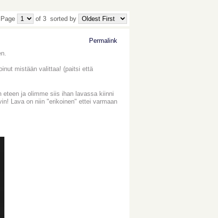
 Page
of 3
sorted by
Permalink
en.
inut mistään valittaa! (paitsi että
n eteen ja olimme siis ihan lavassa kiinni
yvin! Lava on niin "erikoinen" ettei varmaan