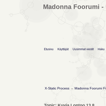
Madonna Foorumi - 
Etusivu
Käyttäjät
Uusimmat viestit
Haku
X-Static Process
→
Madonna Foorumi Fi
Topic: Kuvia Lontoo 13.8