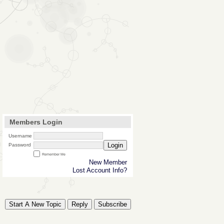
Members Login
Username
Login
Password
Remember Me
New Member
Lost Account Info?
Start A New Topic
Reply
Subscribe