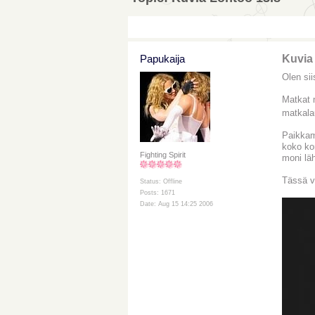
Papukaija
Kuvia
Olen sii
Matkat m
matkala
Paikkamm
koko kon
Fighting Spirit
moni lä
Tässä v
Status: Offline
Posts: 1671
Date: Aug 15 14:25 2006