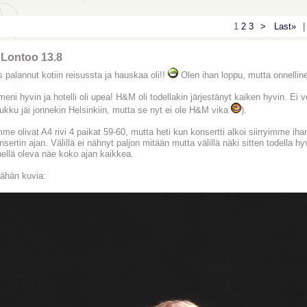
1
2
3
>
Last»
|
 Lontoo 13.8
s palannut kotiin reisussta ja hauskaa oli!!
Olen ihan loppu, mutta onnellin
eni hyvin ja hotelli oli upea! H&M oli todellakin järjestänyt kaiken hyvin. Ei vo
ukku jäi jonnekin Helsinkiin, mutta se nyt ei ole H&M vika
).
e olivat A4 rivi 4 paikat 59-60, mutta heti kun konsertti alkoi siirryimme iha
sertin ajan. Välillä ei nähnyt paljon mitään mutta välillä näki sitten todella h
hellä oleva näe koko ajan kaikkea.
ähän kuvia: