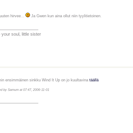
uten hirvee...
Ja Gwen kun aina ollut niin tyylitietoinen.
_______________
your soul, little sister
in ensimmäinen sinkku Wind It Up on jo kuultavina
täällä
ted by Samum at 07:47, 2006-11-01
_______________