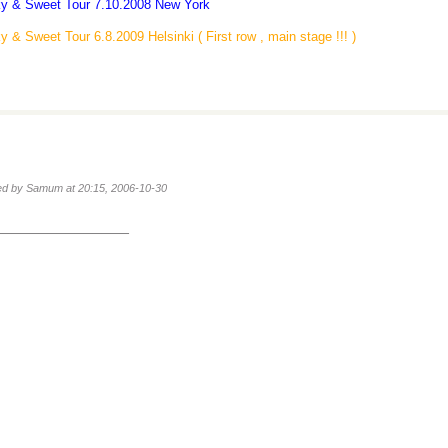
ky & Sweet Tour 7.10.2008 New York
ky & Sweet Tour 6.8.2009 Helsinki ( First row , main stage !!! )
ted by Samum at 20:15, 2006-10-30
_______________