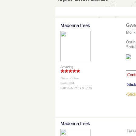
Madonna freek
Gwe
Moi ka
Ostin
Sattu
Amazing
___
-Conf
Status: Offline
Posts: 884
-Stic
Date: Nov 25 14:59 2004
-Stic
Madonna freek
Tässä