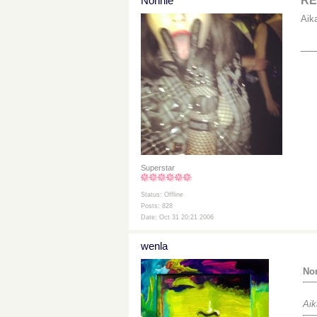
Nonnie
RE:
Aika
__
Superstar
Status: Offline
Posts: 828
Date: Oct 31 20:21 2006
wenla
Non
Aik