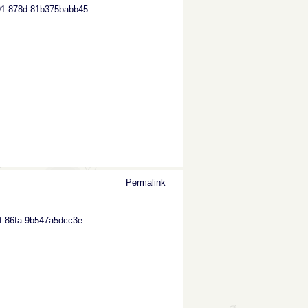
b91-878d-81b375babb45
Permalink
7f-86fa-9b547a5dcc3e