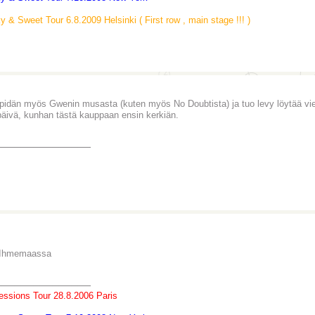
ky & Sweet Tour 6.8.2009 Helsinki ( First row , main stage !!! )
pidän myös Gwenin musasta (kuten myös No Doubtista) ja tuo levy löytää vie
päivä, kunhan tästä kauppaan ensin kerkiän.
_______________
a Ihmemaassa
_______________
essions Tour 28.8.2006 Paris