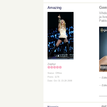
Amazing
Gwe
Vihdo
ja li
Pakk
Zephyr
Status: Offline
Posts: 1176
-- Edi
Date: Oct 31 15:28 2006
-- Edi
___