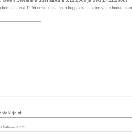
 Gwen Stefanilla uusi albumi 5.12.2006 ja dvd 27.11.2006!
 kamala kansi. Pitää ensin kuulla noita kappaleita ja sitten vasta harkita ost
________________
nie kirjoitti:
a kamala kansi.