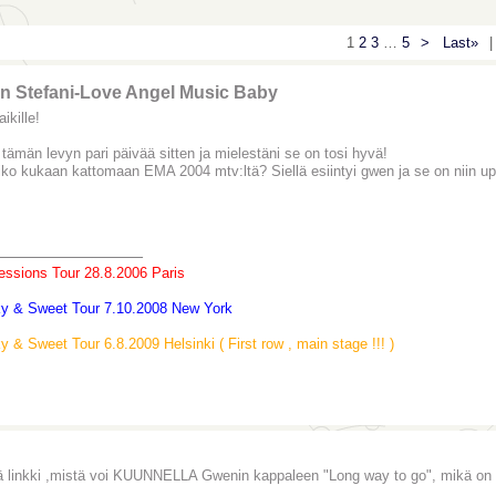
1
2
3
…
5
>
Last»
|
n Stefani-Love Angel Music Baby
ikille!
 tämän levyn pari päivää sitten ja mielestäni se on tosi hyvä!
iko kukaan kattomaan EMA 2004 mtv:ltä? Siellä esiintyi gwen ja se on niin up
_______________
essions Tour 28.8.2006 Paris
ky & Sweet Tour 7.10.2008 New York
ky & Sweet Tour 6.8.2009 Helsinki ( First row , main stage !!! )
 linkki ,mistä voi KUUNNELLA Gwenin kappaleen "Long way to go", mikä on mie