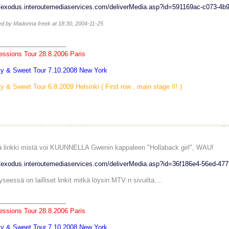
//exodus.interoutemediaservices.com/deliverMedia.asp?id=591169ac-c073-4
ted by Madonna freek at 18:30, 2004-11-25
_______________
essions Tour 28.8.2006 Paris
ky & Sweet Tour 7.10.2008 New York
ky & Sweet Tour 6.8.2009 Helsinki ( First row , main stage !!! )
 linkki mistä voi KUUNNELLA Gwenin kappaleen "Hollaback girl", WAU!
//exodus.interoutemediaservices.com/deliverMedia.asp?id=36f186e4-56ed-47
seessä on lailliset linkit mitkä löysin MTV:n sivuilta....
_______________
essions Tour 28.8.2006 Paris
ky & Sweet Tour 7.10.2008 New York