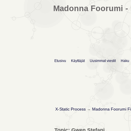
Madonna Foorumi - 
Etusivu
Käyttäjät
Uusimmat viestit
Haku
X-Static Process
→
Madonna Foorumi Fi
Topic: Gwen Stefani