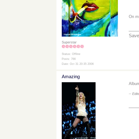
On mu
___
Save 
Superstar
Status: Offline
Posts: 766
Date: Oct 31 20:35 2006
Amazing
Album
-- Edi
___