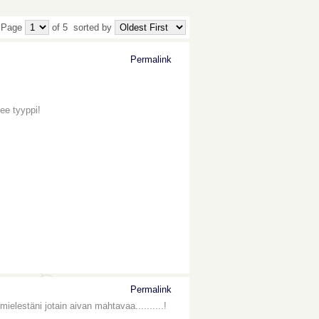
 Page
of 5
sorted by
Permalink
ee tyyppi!
Permalink
lestäni jotain aivan mahtavaa..........!