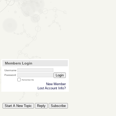
Members Login
Username
Login
Password
Remember Me
New Member
Lost Account Info?
Start A New Topic
Reply
Subscribe