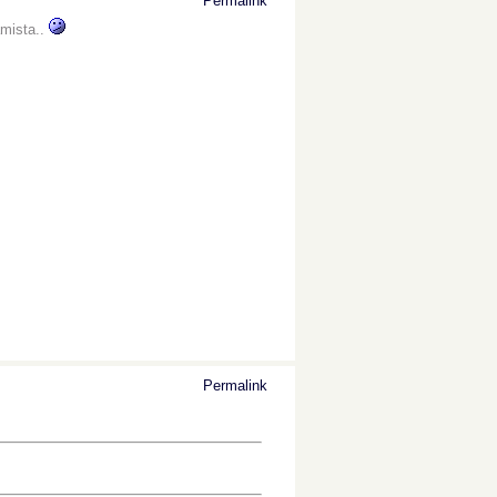
Permalink
amista..
Permalink