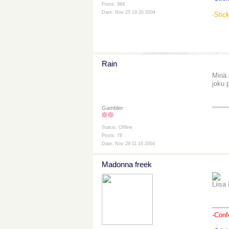
Posts: 884
Date: Nov 25 19:20 2004
-Stic
Rain
Minä 
joku 
___
Gambler
Status: Offline
Posts: 78
Date: Nov 29 11:16 2004
Madonna freek
Liis
___
-Conf