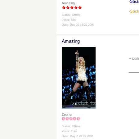
-Stic
Amazing
-Stic
Status: Offline
Posts: 884
Date: Dec 29 16:22 2004
Amazing
-- Edi
___
Zephyr
Status: Offline
Posts: 1176
Date: May 2 20:05 2006