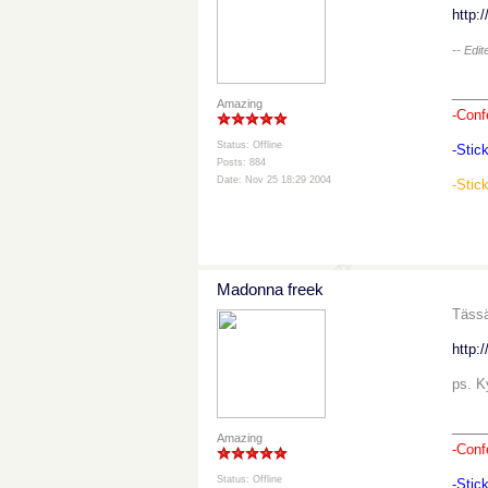
http:
-- Edi
___
Amazing
-Conf
Status: Offline
-Stic
Posts: 884
Date: Nov 25 18:29 2004
-Stic
Madonna freek
Tässä
http:
ps. Ky
___
Amazing
-Conf
Status: Offline
-Stic