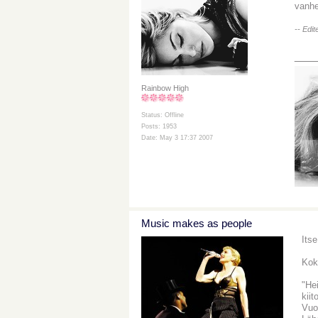
vanhe
-- Edi
___
Rainbow High
Status: Offline
Posts: 1953
Date: May 3 17:37 2007
Music makes as people
Itse
Kok
"Hei
kii
Vuo