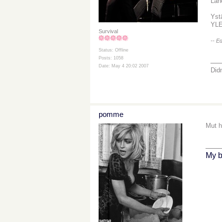
Läh
Ystä
YLE
Survival
-- E
Status: Offline
__
Posts: 1058
Date: May 4 20:02 2007
Didn
pomme
Mut h
___
My b