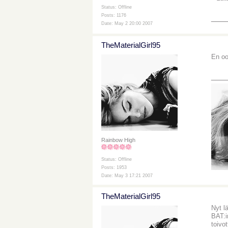
Status: Offline
Posts: 1176
___
Date: May 2 20:00 2007
TheMaterialGirl95
En oo
___
Rainbow High
Status: Offline
Posts: 1953
Date: May 3 17:21 2007
TheMaterialGirl95
Nyt l
BAT:i
toivot