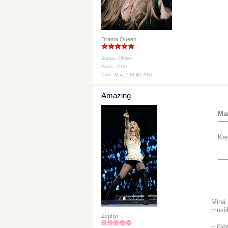
Drama Queen
Status: Offline
Posts: 1956
Date: May 2 19:49 2007
Amazing
Mar
Ken
Minä 
musii
Zephyr
-- Edi