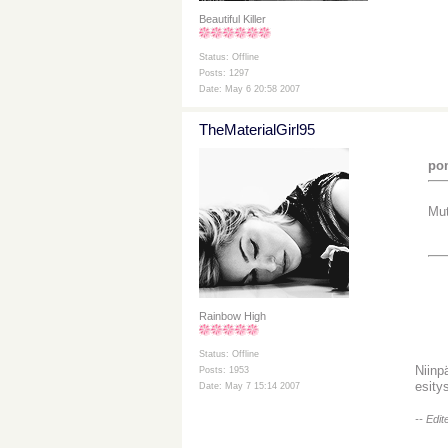
Beautiful Killer
Status: Offline
Posts: 1297
Date: May 6 20:58 2007
TheMaterialGirl95
pom
Mut
Rainbow High
Status: Offline
Niinp
Posts: 1953
esity
Date: May 7 15:14 2007
-- Edi