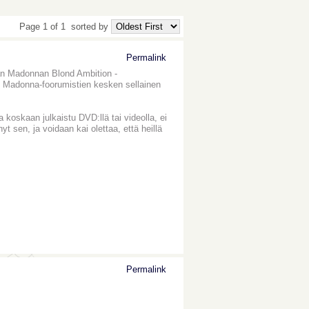
Page 1 of 1
sorted by
Permalink
vän Madonnan Blond Ambition -
dän Madonna-foorumistien kesken sellainen
 koskaan julkaistu DVD:llä tai videolla, ei
sen, ja voidaan kai olettaa, että heillä
Permalink