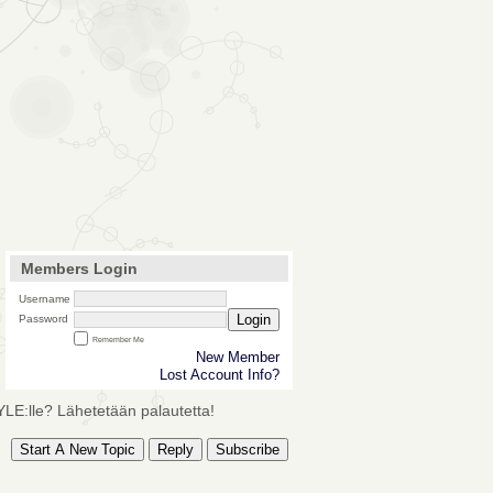
Members Login
Username
Login
Password
Remember Me
New Member
Lost Account Info?
YLE:lle? Lähetetään palautetta!
Start A New Topic
Reply
Subscribe