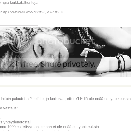
mpia keikkataltionteja.
ted by TheMaterialGirl95 at 20:22, 2007-05-03
_______________
 laitoin palautetta YLe2:lle, ja kertoivat, ettei YLE:llä ole enää esitysoikeuks
o vastaus:
,
tos yhteydenotosta!
nna 1990 esitettyyn ohjelmaan ei ole enää esitysoikeuksia.