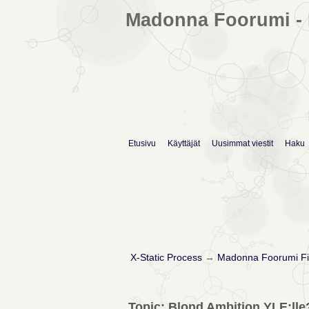
Madonna Foorumi - 
Etusivu
Käyttäjät
Uusimmat viestit
Haku
X-Static Process
→
Madonna Foorumi Fi
Topic: Blond Ambition YLE:lle