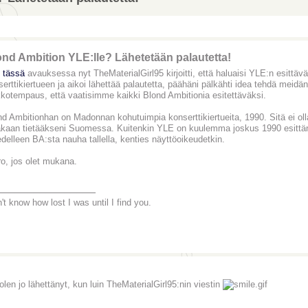
ond Ambition YLE:lle? Lähetetään palautetta!
n
tässä
avauksessa nyt TheMaterialGirl95 kirjoitti, että haluaisi YLE:n esittä
serttikiertueen ja aikoi lähettää palautetta, päähäni pälkähti idea tehdä mei
kkotempaus, että vaatisimme kaikki Blond Ambitionia esitettäväksi.
d Ambitionhan on Madonnan kohutuimpia konserttikiertueita, 1990. Sitä ei olla
akaan tietääkseni Suomessa. Kuitenkin YLE on kuulemma joskus 1990 esittänyt 
delleen BA:sta nauha tallella, kenties näyttöoikeudetkin.
ro, jos olet mukana.
________________
't know how lost I was until I find you.
olen jo lähettänyt, kun luin TheMaterialGirl95:nin viestin