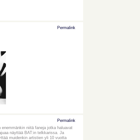
Permalink
Permalink
on enemmänkin niitä faneja jotka haluavat
tajuaa näyttää BAT:in telkkarissa. Ja
yttää muidenkin artistien yli 10 vuotta