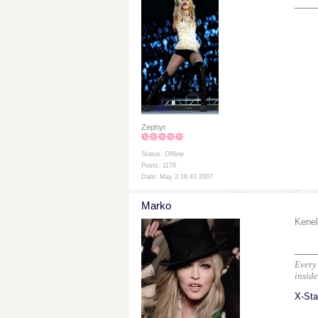
___
Zephyr
Status: Offline
Posts: 1176
Date: May 2 19:43 2007
Marko
Kenel
___
Every 
inside
X-Sta