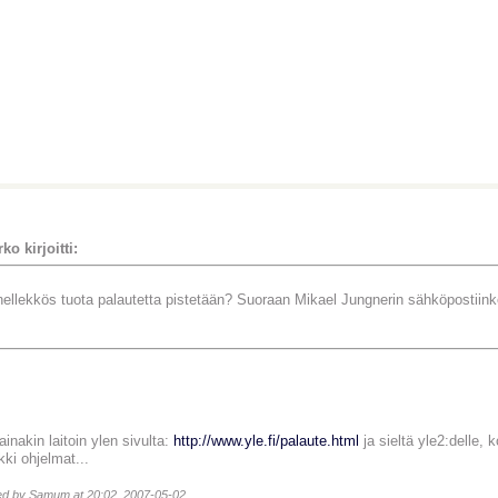
ko kirjoitti:
ellekkös tuota palautetta pistetään? Suoraan Mikael Jungnerin sähköpostiin
ainakin laitoin ylen sivulta:
http://www.yle.fi/palaute.html
ja sieltä yle2:delle,
kki ohjelmat...
ted by Samum at 20:02, 2007-05-02