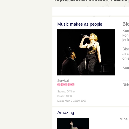
Music makes as people
Bl
Ku
kon
jou
Blon
ain
on e
Ker
__
Survival
Didn
Status: Offline
Posts: 1058
Date: May 2 19:30 2007
Amazing
Minä 