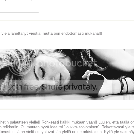
_______________
 vielä lähettänyt viestiä, mutta oon ehdottomasti mukana!!!
_______________
ähetin palautteen ylelle!! Rohkeasti kaikki mukaan vaan!! Luulen, että täällä 
n telkkariin. Oli muuten hyvä idea toi "joukko- toivominen". Toivottavasti yle 
tavasti sillä on vielä esitysluvat. Ja ylellä on se arkistoissa. Kyllä yle sais nä