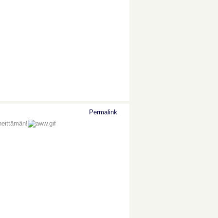
Permalink
heittämän!