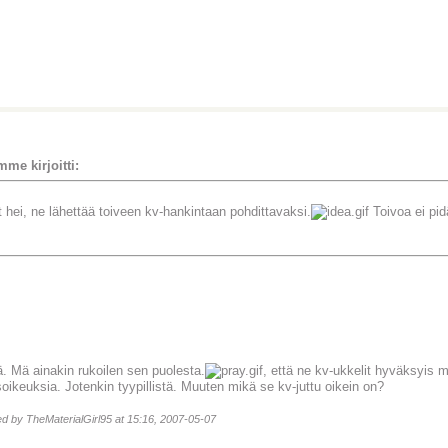
me kirjoitti:
 hei, ne lähettää toiveen kv-hankintaan pohdittavaksi.
Toivoa ei pid
ä. Mä ainakin rukoilen sen puolesta.
, että ne kv-ukkelit hyväksyis 
soikeuksia. Jotenkin tyypillistä. Muuten mikä se kv-juttu oikein on?
ted by TheMaterialGirl95 at 15:16, 2007-05-07