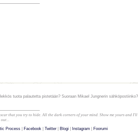
_______________
lekkös tuota palautetta pistetään? Suoraan Mikael Jungnerin sähköpostiinko?
_______________
scar that you try to hide. All the dark corners of your mind. Show me yours and I'l
 out
...
tic Process
|
Facebook
|
Twitter
|
Blogi
|
Instagram
|
Foorumi