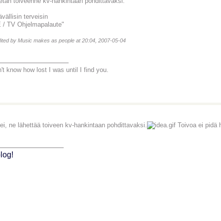
etän toiveenne kv-hankintaan pohdittavaksi.
vällisin terveisin
 / TV Ohjelmapalaute"
dited by Music makes as people at 20:04, 2007-05-04
________________
't know how lost I was until I find you.
ei, ne lähettää toiveen kv-hankintaan pohdittavaksi.
Toivoa ei pidä 
_______________
log!