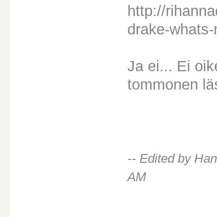
http://rihann
drake-whats
Ja ei... Ei oi
tommonen läs
-- Edited by Ha
AM
________