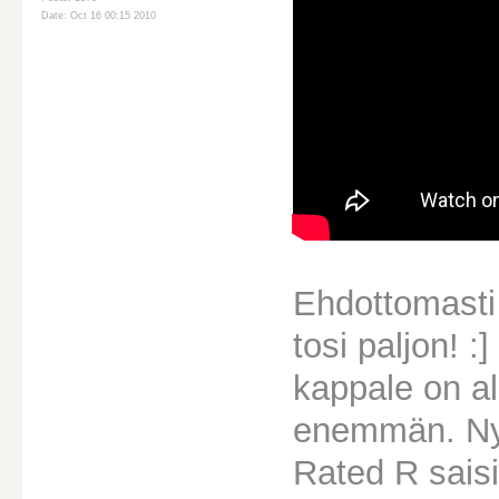
Date: Oct 16 00:15 2010
Ehdottomasti
tosi paljon! 
kappale on a
enemmän. Nyt
Rated R sais