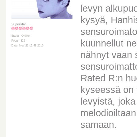
levyn alkupuo
kysyä, Hanhis
Superstar
sensuroimaton
Status: Offline
kuunnellut ne
Posts: 825
Date: Nov 22 12:48 2010
nähnyt vaan s
sensuroimatt
Rated R:n hu
kyseessä on 
levyistä, jok
melodioiltaa
samaan.