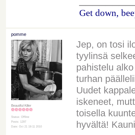
Get down, beep
pomme
Jep, on tosi i
tyylinsä selke
pahistelu alko
turhan päällel
Uudet kappale
iskeneet, mutt
Beautiful Killer
toisella kuunt
Status: Offline
hyvältä! Kauni
Posts: 1297
Date: Oct 21 19:11 2010