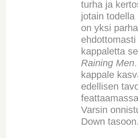
turha ja kert
jotain todell
on yksi parha
ehdottomasti
kappaletta s
Raining Men
kappale kasv
edellisen tav
feattaamassa
Varsin onnist
Down tasoon