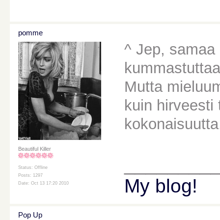
pomme
^ Jep, samaa 
kummastuttaa,
Mutta mieluum
kuin hirveesti
kokonaisuutta
Beautiful Killer
________
Status: Offline
Posts: 1297
My blog!
Date: Oct 13 17:20 2010
Pop Up