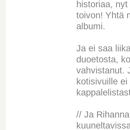
historiaa, ny
toivon! Yhtä
albumi.
Ja ei saa lii
duoetosta, k
vahvistanut. 
kotisivuille e
kappalelistas
// Ja Rihann
kuuneltaviss