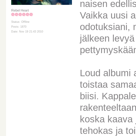
naisen edelli
Rebel Heart
Vaikka uusi 
Status: Offline
odotuksiani, 
Posts: 1870
Date: Nov 19 21:43 2010
jälkeen levyä 
pettymyskää
Loud albumi 
toistaa samaa
biisi. Kappale
rakenteeltaan
koska kaava j
tehokas ja to