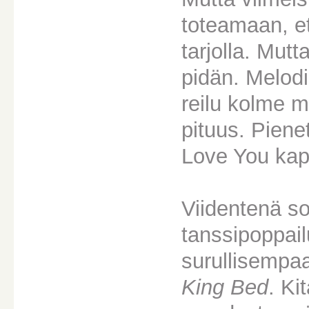
toteamaan, et
tarjolla. Mutt
pidän. Melodia
reilu kolme m
pituus. Piene
Love You kapp
Viidentenä soi
tanssipoppai
surullisempaa
King Bed
. Ki