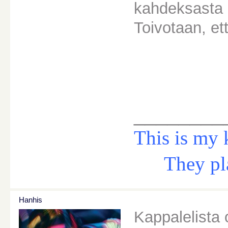
kahdeksasta b
Toivotaan, et
________
This is my 
They play 
Hanhis
Kappalelista