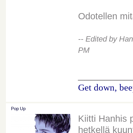
Odotellen mi
-- Edited by Ha
PM
________
Get down, beep
Pop Up
Kiitti Hanhis 
hetkellä kuun