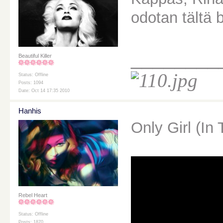
odotan tältä b
________
Beautiful Killer
Status: Offline
Posts: 1094
Date: Oct 14 17:35 2010
Hanhis
Only Girl (In
Rebel Heart
Status: Offline
Posts: 1870