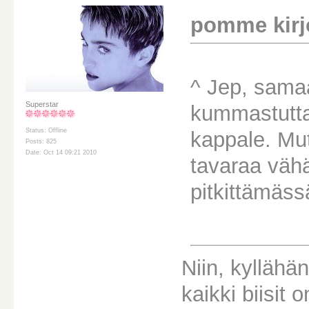
pomme kirjo
^ Jep, samaa
Superstar
kummastutta
Status: Offline
kappale. Mu
Posts: 825
Date: Oct 14 09:21 2010
tavaraa vähä
pitkittämäss
Niin, kyllähä
kaikki biisit 