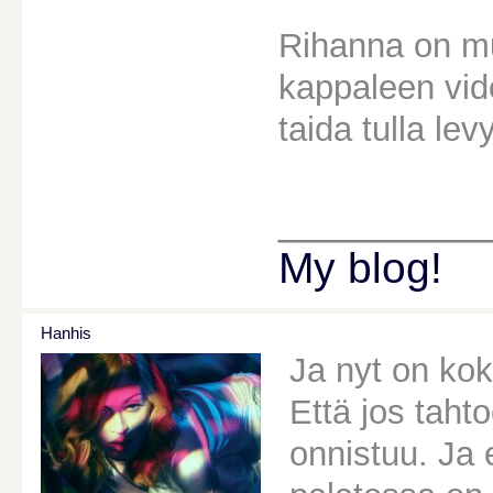
Rihanna on mu
kappaleen vid
taida tulla lev
________
My blog!
Hanhis
Ja nyt on kok
Että jos tahto
onnistuu. Ja 