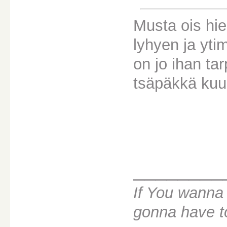
Musta ois hie
lyhyen ja yt
on jo ihan tar
tsäpäkkä kuu
________
If You wanna 
gonna have to