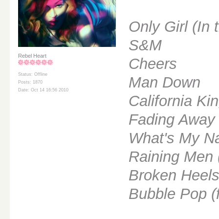
Only Girl (In 
S&M
Rebel Heart
Cheers
Status: Offline
Man Down
Posts: 1870
Date: Oct 14 16:56 2010
California Ki
Fading Away
What's My Na
Raining Men (
Broken Heels
Bubble Pop (f