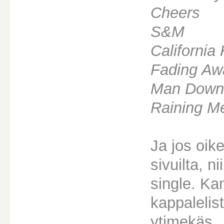
Cheers
S&M
California
Fading Aw
Man Dow
Raining Me
Ja jos oik
sivuilta, ni
single. Ka
kappalelist
ytimekäs.