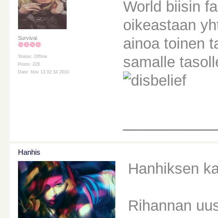
World biisin f
oikeastaan y
ainoa toinen t
Survival
samalle tasol
Status: Offline
Posts: 228
Date: Nov 13 02:34 2010
________
Hanhis
Hanhiksen kat
Rihannan uu