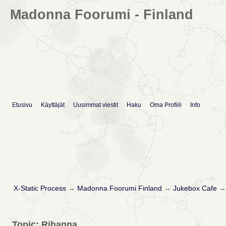
Madonna Foorumi - Finland
Etusivu
Käyttäjät
Uusimmat viestit
Haku
Oma Profiili
Info
X-Static Process
→
Madonna Foorumi Finland
→
Jukebox Cafe
Topic: Rihanna