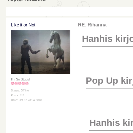
Like it or Not
RE: Rihanna
Hanhis kirjo
Pop Up kirj
I'm So Stupid
Status: Offline
Posts: 814
Date: Oct 12 23:04 2010
Hanhis kirj