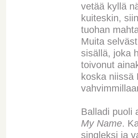
vetää kyllä 
kuiteskin, si
tuohan mahta
Muita selväst
sisällä, joka 
toivonut ainak
koska niissä
vahvimmillaa
Balladi puoli
My Name
. K
singleksi ja 