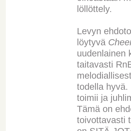
löllöttely.
Levyn ehdoto
löytyvä
Cheer
uudenlainen k
taitavasti Rn
melodiallises
todella hyvä.
toimii ja juh
Tämä on ehdot
toivottavasti