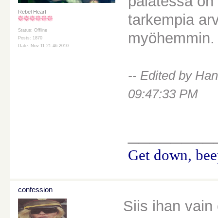
palatessa on
Rebel Heart
tarkempia arv
Status: Offline
myöhemmin. 
Posts: 1870
Date: Nov 11 21:46 2010
-- Edited by Ha
09:47:33 PM
________
Get down, beep
confession
Siis ihan vain