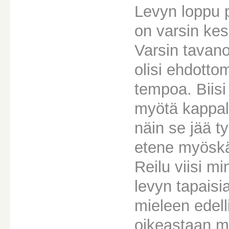
Levyn loppu 
on varsin kes
Varsin tavano
olisi ehdotto
tempoa. Biisi
myötä kappale
näin se jää ty
etene myösk
Reilu viisi m
levyn tapaisi
mieleen edell
oikeastaan mi