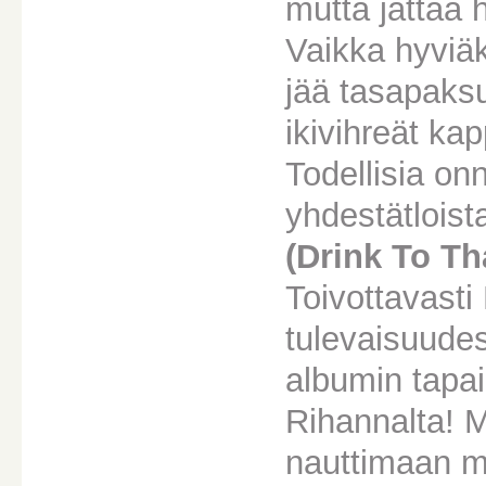
mutta jättää
Vaikka hyviäk
jää tasapaks
ikivihreät ka
Todellisia onn
yhdestätloist
(Drink To Th
Toivottavasti 
tulevaisuude
albumin tapai
Rihannalta! 
nauttimaan 