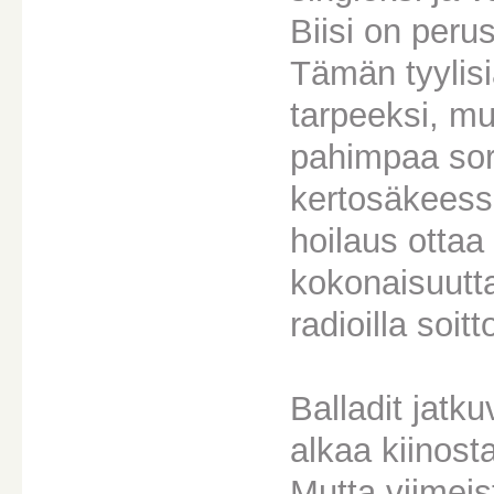
Biisi on peru
Tämän tyylis
tarpeeksi, m
pahimpaa sort
kertosäkeess
hoilaus ottaa 
kokonaisuutt
radioilla soitt
Balladit jatk
alkaa kiinosta
Mutta viimei