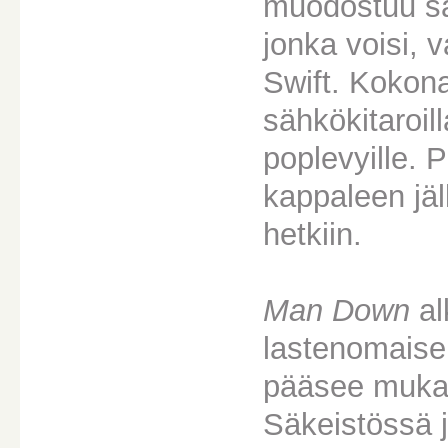
muodostuu säh
jonka voisi, 
Swift. Kokona
sähkökitaroill
poplevyille. 
kappaleen jäl
hetkiin.
Man Down
al
lastenomaise
pääsee mukaa
Säkeistössä j