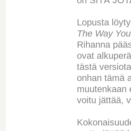
on SITÄ JOT
Lopusta löyt
The Way You
Rihanna pääs
ovat alkuperä
tästä versio
onhan tämä aik
muutenkaan ei
voitu jättää, 
Kokonaisuude