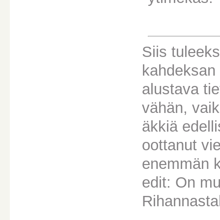
Siis tuleeks
kahdeksan b
alustava ti
vähän, vaik
äkkiä edell
oottanut vi
enemmän ku
edit: On mu
Rihannastah