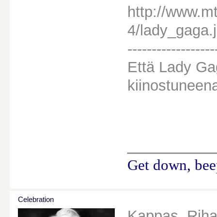
http://www.m
4/lady_gaga.
------------------
Että Lady Ga
kiinostuneen
________
Get down, beep
Celebration
Kappas, Riha