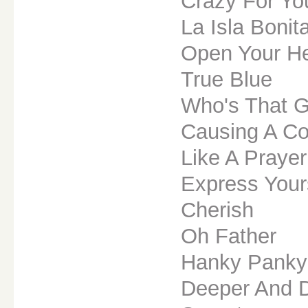
Crazy For Yo
La Isla Bonit
Open Your He
True Blue
Who's That Gi
Causing A C
Like A Prayer
Express Your
Cherish
Oh Father
Hanky Panky
Deeper And 