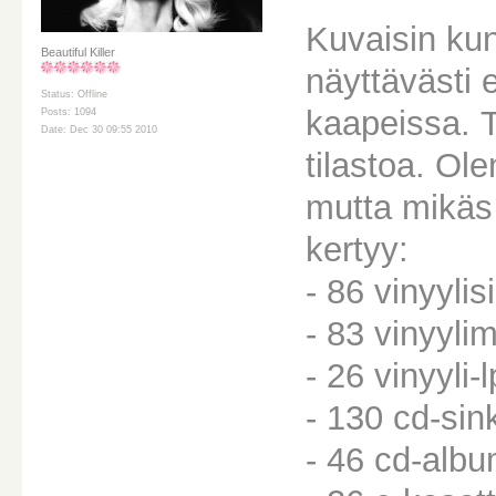
Kuvaisin kun
Beautiful Killer
näyttävästi 
Status: Offline
kaapeissa. 
Posts: 1094
Date: Dec 30 09:55 2010
tilastoa. Ole
mutta mikäs
kertyy:
- 86 vinyylis
- 83 vinyyli
- 26 vinyyli-l
- 130 cd-sin
- 46 cd-albu