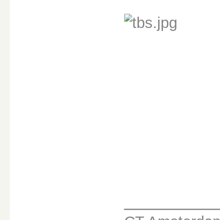
________