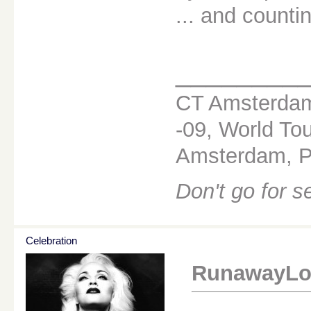
... and countin
________
CT Amsterdam
-09, World Tou
Amsterdam, Pa
Don't go for 
Celebration
RunawayLove