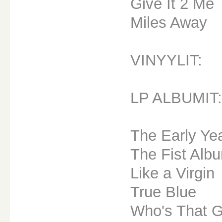
Give It 2 Me
Miles Away
VINYYLIT:
LP ALBUMIT:
The Early Ye
The Fist Alb
Like a Virgin
True Blue
Who's That Gi