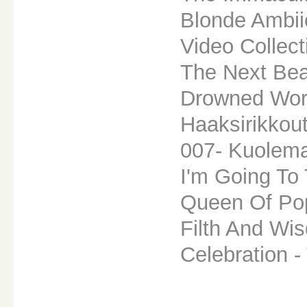
Blonde Ambii
Video Collect
The Next Bea
Drowned Wor
Haaksirikkou
007- Kuolem
I'm Going To 
Queen Of Po
Filth And Wi
Celebration -