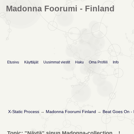
Madonna Foorumi - Finland
Etusivu
Käyttäjät
Uusimmat viestit
Haku
Oma Profiili
Info
X-Static Process
→
Madonna Foorumi Finland
→
Beat Goes On -
Topic: "Näytä" sinun Madonna-collection ...!