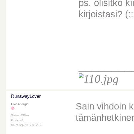
ps. olisitko 
kirjoistasi? (::
________
RunawayLover
Sain vihdoin 
Like A Virgin
tämänhetkinen
Status: Offline
Posts: 40
Date: Sep 20 17:50 2011