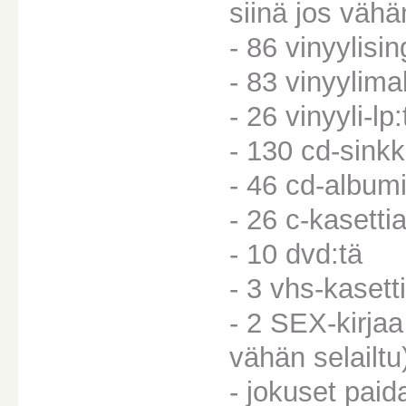
siinä jos väh
- 86 vinyylisin
- 83 vinyylima
- 26 vinyyli-lp:
- 130 cd-sink
- 46 cd-album
- 26 c-kasetti
- 10 dvd:tä
- 3 vhs-kasett
- 2 SEX-kirjaa
vähän selailtu
- jokuset paida