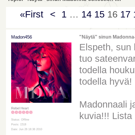
«First
<
1
…
14
15
16
17
Madon456
"Näytä" sinun Madonna-co
Elspeth, sun 
tuo sateenvar
todella houku
todella hyvä!
Madonnaali j
Rebel Heart
kuvia!!! Lista
Status: Offline
Posts: 1518
Date: Jun 26 18:36 2010