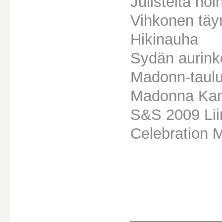
Julisteita noi
Vihkonen tä
Hikinauha
Sydän aurinko
Madonn-taul
Madonna Kan
S&S 2009 Lii
Celebration 
________