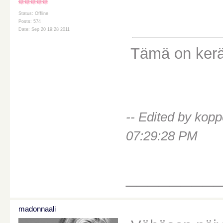
Status: Offline
Posts: 574
Date: Sep 20 19:28 2011
Tämä on keräi
-- Edited by kop
07:29:28 PM
________
madonnaali