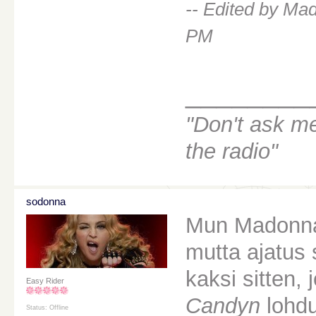
-- Edited by Ma
PM
________
"Don't ask m
the radio"
sodonna
Mun Madonna-
mutta ajatus s
kaksi sitten, 
Easy Rider
Candyn
lohdu
Status: Offline