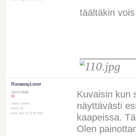
täältäkin vois 
________
RunawayLover
Kuvaisin kun 
Like A Virgin
näyttävästi es
Status: Offline
Posts: 40
Date: Nov 22 22:47 2010
kaapeissa. Tä
Olen painottan