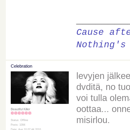
________
Cause aft
Nothing's
Celebration
levyjen jälk
dvditä, no tu
voi tulla ole
oottaa... onn
Beautiful Killer
misirlou.
Status: Offline
Posts: 1094
Date: Aug 10 07:44 2010