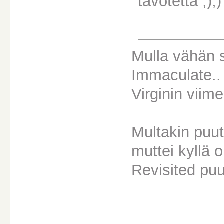
tavotetta ;);) 
Mulla vähän 
Immaculate.. 
Virginin viim
Multakin puut
muttei kyllä 
Revisited pu