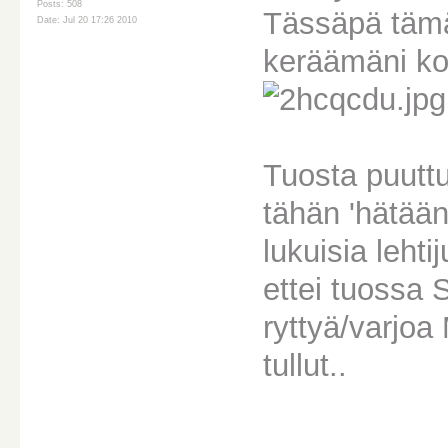
Posts: 508
Tässäpä tämä
Date: Jul 20 17:26 2010
keräämäni k
Tuosta puuttu
tähän 'hätään
lukuisia lehtij
ettei tuossa 
ryttyä/varjoa
tullut..
________