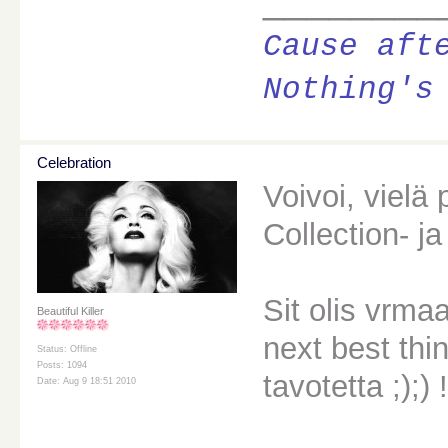
Cause aft
Nothing's
Celebration
Voivoi, vielä
Collection- ja
Sit olis vrma
Beautiful Killer
next best thi
Status: Offline
Posts: 1094
tavotetta ;);) !
Date: Aug 9 18:51 2010