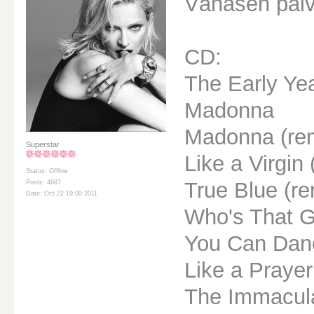
Vähäsen päiv
CD:
The Early Ye
Madonna
Madonna (re
Superstar
Like a Virgin
Status: Offline
True Blue (r
Posts: 4687
Date: Oct 22 19:00 2011
Who's That Gi
You Can Dan
Like a Prayer
The Immacula