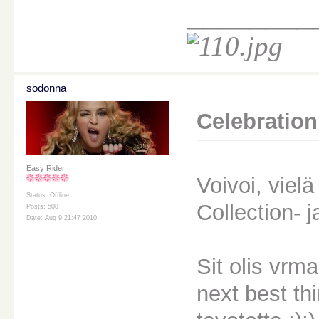
________
sodonna
Celebration 
Easy Rider
Voivoi, viel
Status: Offline
Collection- j
Posts: 508
Date: Aug 9 21:47 2010
Sit olis vrma
next best th