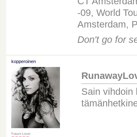
CT Amsterdam
-09, World Tou
Amsterdam, Pa
Don't go for 
kopperoinen
RunawayLover
Sain vihdoin
tämänhetkine
Future Lover