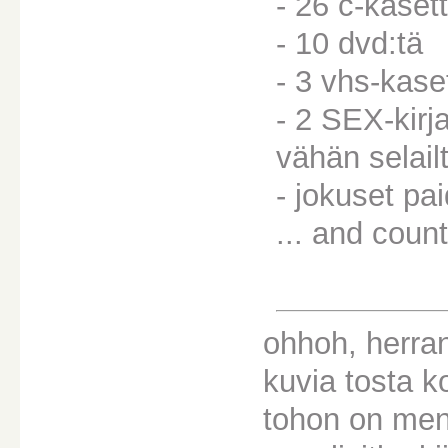
- 26 c-kasett
- 10 dvd:tä
- 3 vhs-kase
- 2 SEX-kirj
vähän selail
- jokuset pai
... and counti
ohhoh, herra
kuvia tosta k
tohon on men