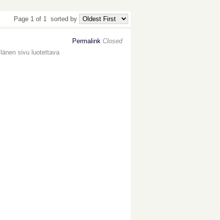
Page 1 of 1
sorted by
Permalink
Closed
llänen sivu luotettava