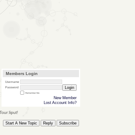
Members Login
Username
Login
Password
Remember Me
New Member
Lost Account Info?
our:liput!
Start A New Topic
Reply
Subscribe