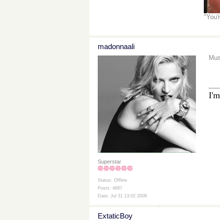
"You'
madonnaali
Mus
__
I'm
Superstar
Status: Offline
Posts: 4687
Date: Jul 31 13:02 2008
ExtaticBoy