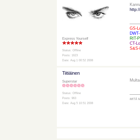
Kannat
http:
___
GS-L
DWT-
RIT-P
Express Yourself
CT-Lo
S&S-B
Status: Offline
Posts: 1623
Date: Aug 1 00:52 2008
Tiitiäinen
Multa
Superstar
___
Status: Offline
Posts: 963
MITÄ 
Date: Aug 5 10:51 2008