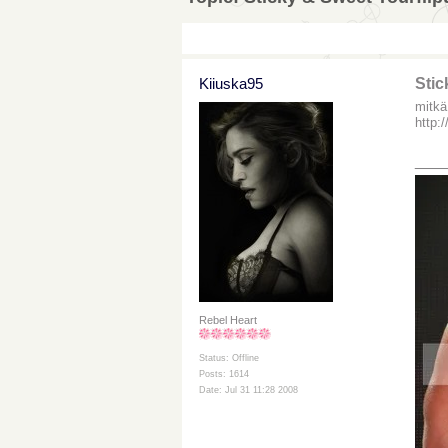
Kiiuska95
Stic
mitkä
http:
___
Rebel Heart
Status: Offline
Posts: 1614
Date: Jul 31 11:28 2008