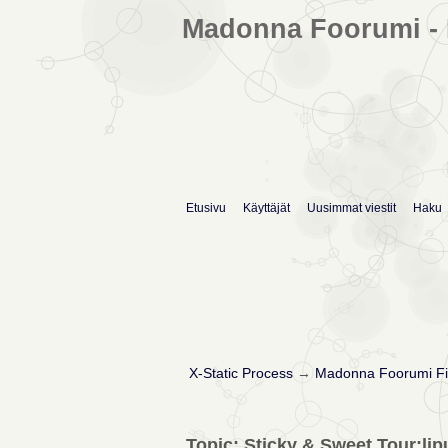
Madonna Foorumi - 
Etusivu
Käyttäjät
Uusimmat viestit
Haku
X-Static Process
→
Madonna Foorumi Fi
Topic: Sticky & Sweet Tour:lip