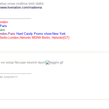
taa ostaa virallisia teitä täältä:
//www.livenation.com/madonna
_______________
ondon
Paris
aris
ndon,Paris
Hard Candy Promo show-New York
erlin,London,Helsinki
MDNA Berlin, Helsinki(GT)
 voi ostaa Nizzaan eturivin lipun!
_______________
MIE SANOIN?!?!