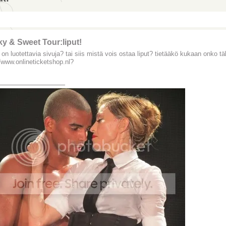
ky & Sweet Tour:liput!
 on luotettavia sivuja? tai siis mistä vois ostaa liput? tietääkö kukaan onko tä
//www.onlineticketshop.nl?
_______________