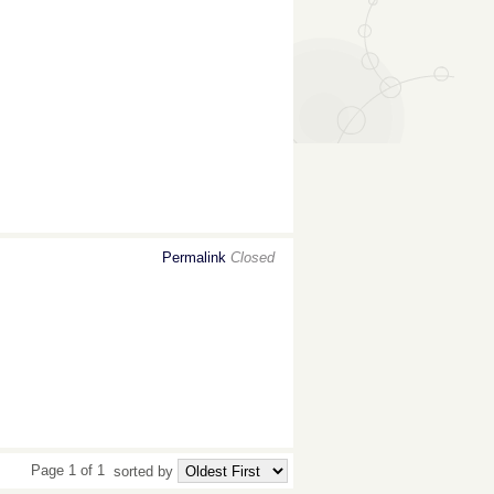
Permalink
Closed
Page 1 of 1
sorted by