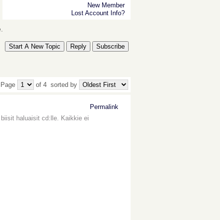
New Member
Lost Account Info?
.
Start A New Topic
Reply
Subscribe
 Page
of 4
sorted by
Permalink
isit haluaisit cd:lle. Kaikkie ei