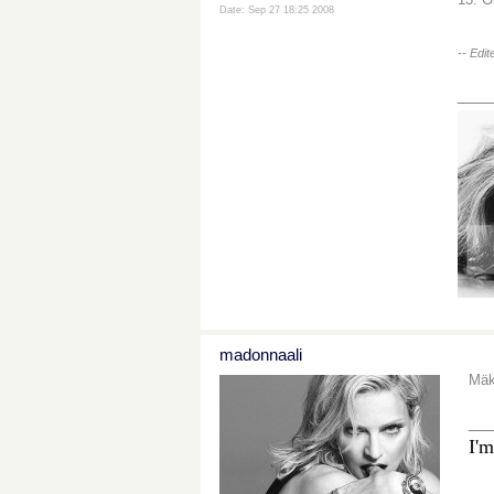
Date: Sep 27 18:25 2008
-- Edi
___
madonnaali
Mäki
__
I'm