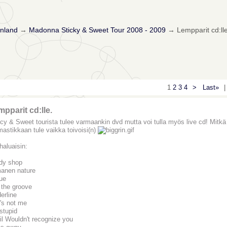
nland
→
Madonna Sticky & Sweet Tour 2008 - 2009
→
Lempparit cd:lle
1
2
3
4
>
Last»
|
pparit cd:lle.
cy & Sweet tourista tulee varmaankin dvd mutta voi tulla myös live cd! Mitkä bi
mastikkaan tule vaikka toivoisi(n)
haluaisin:
dy shop
anen nature
ue
 the groove
erline
's not me
stupid
il Wouldn't recognize you