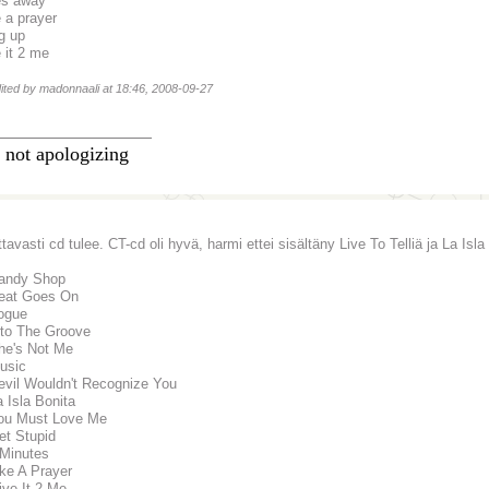
es away
e a prayer
g up
 it 2 me
dited by madonnaali at 18:46, 2008-09-27
________________
 not apologizing
ttavasti cd tulee. CT-cd oli hyvä, harmi ettei sisältäny Live To Telliä ja La Isla
Candy Shop
eat Goes On
ogue
nto The Groove
he's Not Me
usic
evil Wouldn't Recognize You
a Isla Bonita
ou Must Love Me
et Stupid
 Minutes
ike A Prayer
ive It 2 Me