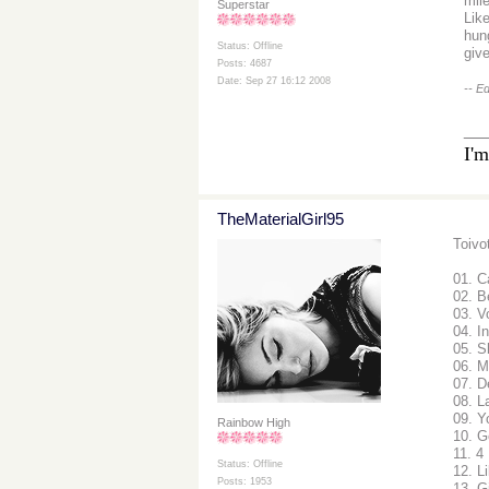
mil
Superstar
Lik
hun
Status: Offline
give
Posts: 4687
Date: Sep 27 16:12 2008
-- E
__
I'm
TheMaterialGirl95
Toivo
01. 
02. B
03. V
04. I
05. S
06. M
07. D
08. L
09. Y
Rainbow High
10. G
11. 4
Status: Offline
12. L
Posts: 1953
13. G