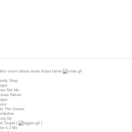
kin voisin laittaa oman listani tänne
Candy Shop
ogue
hes Not Me
uman Nature
ogue
usic
nto The Groove
orderline
ung Up
et Stupid (
)
ibe it 2 Me