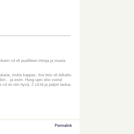
arin cd oli puolilleen introja ja muuta
kana, mutta kappas, itse biisi oli leikattu
kin....ja esim. Hung upin olisi voinut
cd on niin hyvä, 2 cd:tä ja paljon laulua.
Permalink