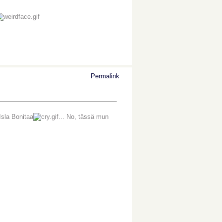
Permalink
 Isla Bonitaa
... No, tässä mun