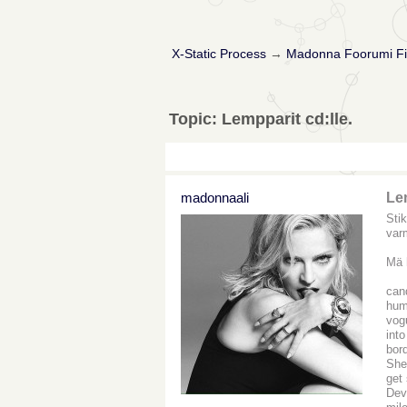
X-Static Process
→
Madonna Foorumi Fi
Topic: Lempparit cd:lle.
madonnaali
Lem
Stik
var
Mä 
can
hum
vog
into
bord
She
get 
Dev