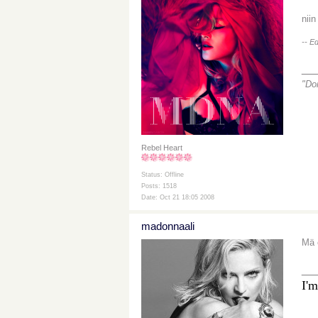
niin
-- E
__
"Do
Rebel Heart
Status: Offline
Posts: 1518
Date: Oct 21 18:05 2008
madonnaali
Mä 
__
I'm