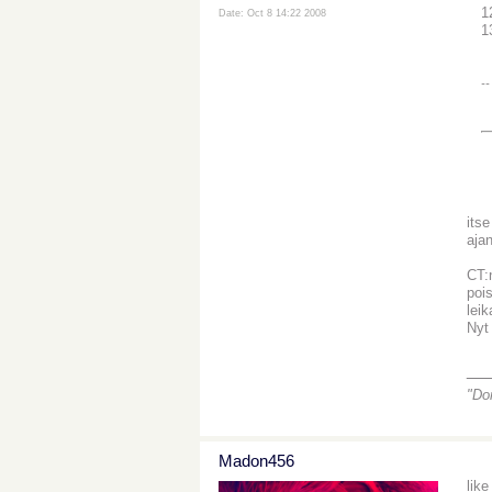
1
Date: Oct 8 14:22 2008
1
--
itse
ajan
CT:n
pois
lei
Nyt
__
"Do
Madon456
lik