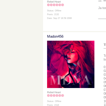
12. M
Rebel Heart
Ja to
Status: Offline
Posts: 2132
___
Date: Sep 27 18:59 2008
Madon456
T
T
li
0
0
0
0
0
0
0
Rebel Heart
0
0
1
Status: Offline
1
Posts: 1518