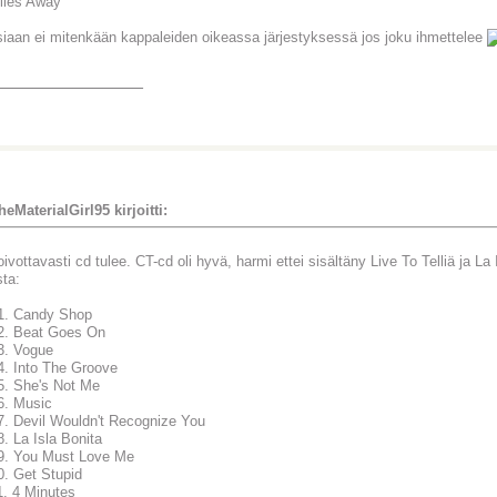
iles Away
siaan ei mitenkään kappaleiden oikeassa järjestyksessä jos joku ihmettelee
_______________
heMaterialGirl95 kirjoitti:
oivottavasti cd tulee. CT-cd oli hyvä, harmi ettei sisältäny Live To Telliä ja La
sta:
1. Candy Shop
2. Beat Goes On
3. Vogue
4. Into The Groove
5. She's Not Me
6. Music
7. Devil Wouldn't Recognize You
8. La Isla Bonita
9. You Must Love Me
0. Get Stupid
1. 4 Minutes