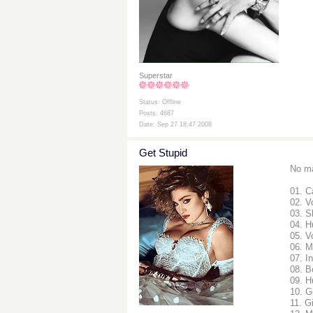
Superstar
Status: Offline
Posts: 4687
Date: Sep 27 18:47 2008
Get Stupid
No mä
01. 
02. V
03. S
04. H
05. V
06. M
07. I
08. B
09. H
10. G
11. G