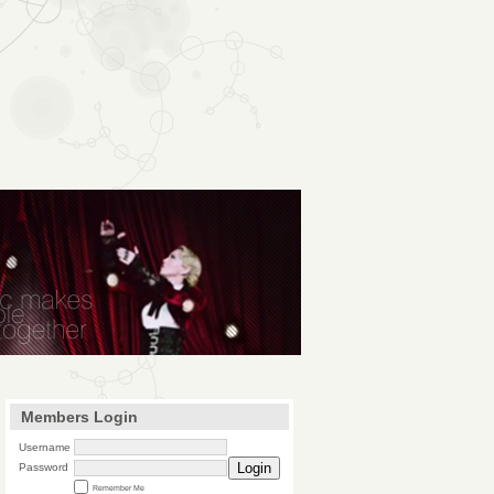
Members Login
Username
Login
Password
Remember Me