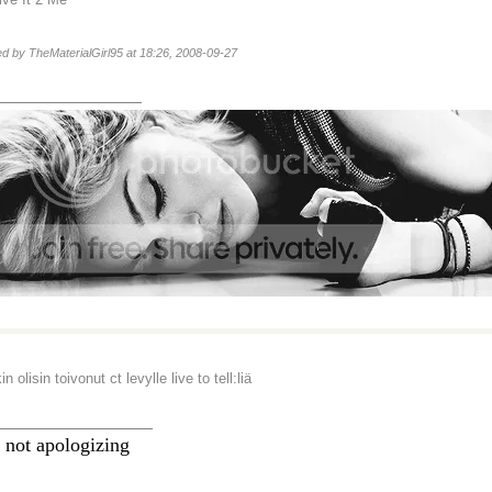
ted by TheMaterialGirl95 at 18:26, 2008-09-27
_______________
n olisin toivonut ct levylle live to tell:liä
________________
 not apologizing