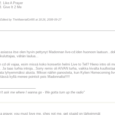
2. Like A Prayer
3. Give It 2 Me
 Edited by TheMaterialGirl95 at 18:26, 2008-09-27
 asiassa itse olen hyvin pettynyt Madonnan live-cd:iden huonoon laatuun...dokk
kuluttajaa, vähän laulua...
 cd oli vajaa, esim missä koko konsertin helmi Live to Tell? Hieno intro oli mu
. Ja taas turhia introja...Sorry remix oli AIVAN turha, vaikka kivalta kuullostaa
kata lyhyemmäksi alusta. Miksei näihin panosteta, kun Kylien Homecoming live 
 tässä kyllä menee pointsit pois Madonnalta!!!!!
________________
n't ask me where I wanna go -
We gotta turn up the radio"
e a prayer, you must love me, shes not me, get stupid on tärkeimmät