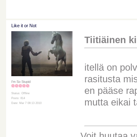
Like it or Not
Tiitiäinen ki
itellä on pol
rasitusta m
I'm So Stupid
en pääse rap
Status: Offline
Posts: 814
mutta eikai 
Date: Mar 7 08:13 2010
Voit huutaa v