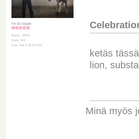
Celebration
I'm So Stupid
Status: Offline
Posts: 814
Date: Mar 8 16:35 2010
ketäs tässä 
lion, substa
Minä myös j