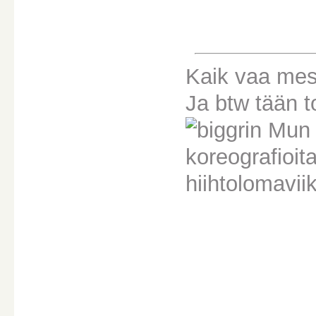
Kaik vaa mess
Ja btw tään t
Mun t
koreografioit
hiihtolomavii
________