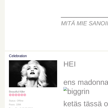
________
MITÄ MIE SANOI
Celebration
HEI
ens madonna m
Beautiful Killer
ketäs tässä on
Status: Offline
Posts: 1094