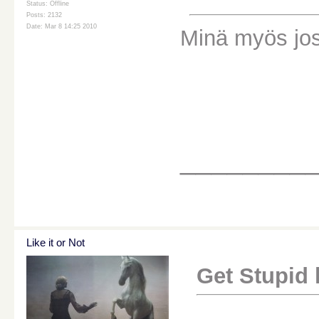
Status: Offline
Posts: 2132
Date: Mar 8 14:25 2010
Minä myös jo
________
Like it or Not
Get Stupid k