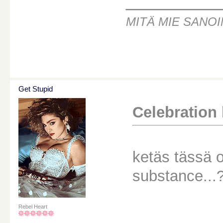
MITÄ MIE SANOI
Get Stupid
Celebration k
ketäs tässä o
substance...
Rebel Heart