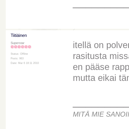
________
Tiitiäinen
itellä on polve
Superstar
rasitusta mis
Status: Offline
Posts: 963
Date: Mar 6 18:11 2010
en pääse rapp
mutta eikai tä
________
MITÄ MIE SANOI