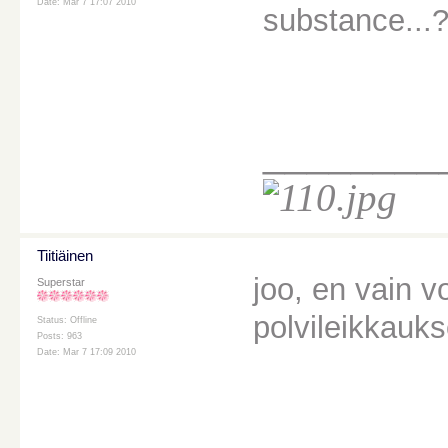
Date: Mar 7 17:07 2010
substance...
________
Tiitiäinen
joo, en vain 
Superstar
polvileikkauk
Status: Offline
Posts: 963
Date: Mar 7 17:09 2010
________