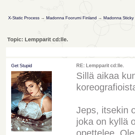
X-Static Process
→
Madonna Foorumi Finland
→
Madonna Sticky 
Topic: Lempparit cd:lle.
Get Stupid
RE: Lempparit cd:lle.
Sillä aikaa kun
koreografioist
Jeps, itsekin 
joka on kyllä 
opettelee. Ol