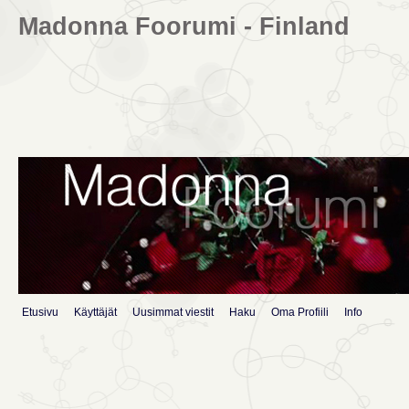
Madonna Foorumi - Finland
Etusivu
Käyttäjät
Uusimmat viestit
Haku
Oma Profiili
Info