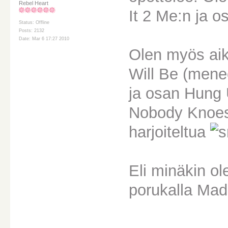
Rebel Heart
It 2 Me:n ja o
Status: Offline
Posts: 2132
Date: Mar 6 17:27 2010
Olen myös aiko
Will Be (menee
ja osan Hung 
Nobody Knoes 
harjoiteltua
Eli minäkin 
porukalla Mad