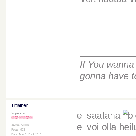
________
If You wanna 
gonna have to
Tiitiäinen
ei saatana
Superstar
ei voi olla he
Status: Offline
Posts: 963
Date: Mar 7 13:47 2010