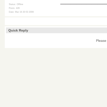
Status: Offline
Posts: 428
Date: Mar 19 20:53 2009
Quick Reply
Please 