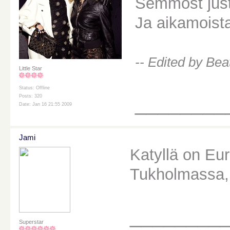
Semmost just e
Ja aikamoista 
-- Edited by Be
Little Star
Status: Offline
________
Posts: 320
Date: Jan 16 21:55 2009
Jami
Katyllä on Eu
Tukholmassa, m
________
Superstar