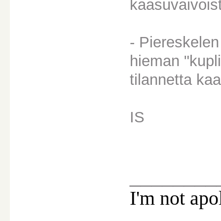
kaasuvaivois
- Piereskelen
hieman "kupli
tilannetta ka
IS
________
I'm not apo