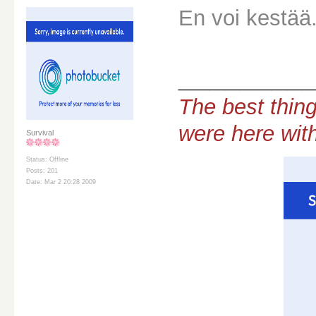
En voi kestää. 
________
The best thing
were here wit
Survival
Status: Offline
Posts: 201
Date: Mar 2 20:28 2009