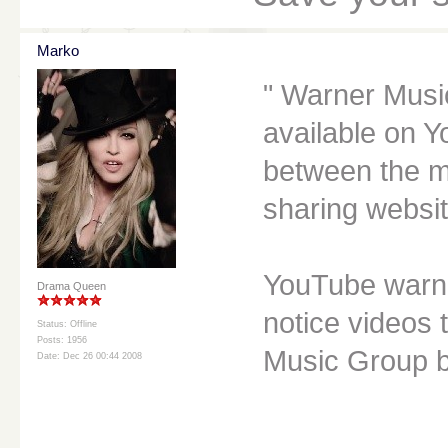
Marko
Warner Music
available on Y
between the m
sharing websi
YouTube warne
Drama Queen
notice videos
Status: Offline
Posts: 1956
Music Group be
Date: Dec 26 00:44 2008