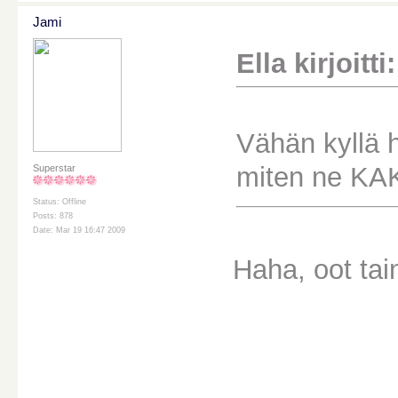
Jami
Ella kirjoitti:
Vähän kyllä 
miten ne KAK
Superstar
Status: Offline
Posts: 878
Date: Mar 19 16:47 2009
Haha, oot tain
________