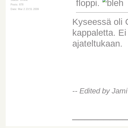
floppi.
Status: Offline
Posts: 878
Date: Mar 2 23:51 2009
Kyseessä oli G
kappaletta. E
ajateltukaan.
-- Edited by Jami
________