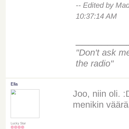
-- Edited by Ma
10:37:14 AM
________
"Don't ask m
the radio"
Ella
Joo, niin oli. 
menikin väärä
Lucky Star
________