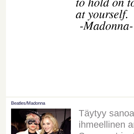
to hold on t
at yourself.
-Madonna-
Beatles/Madonna
Täytyy sanoa 
ihmeellinen ar