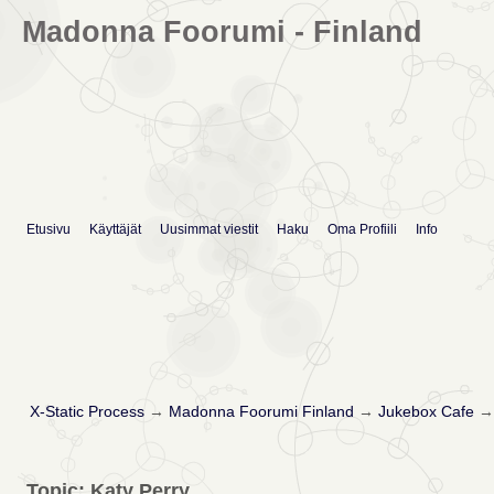
Madonna Foorumi - Finland
Etusivu
Käyttäjät
Uusimmat viestit
Haku
Oma Profiili
Info
X-Static Process
→
Madonna Foorumi Finland
→
Jukebox Cafe
Topic: Katy Perry