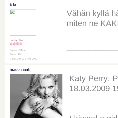
Ella
Vähän kyllä h
miten ne KAKS
Lucky Star
________
Status: Offline
Posts: 428
Date: Mar 19 14:08 2009
madonnaali
Katy Perry: P
18.03.2009 1