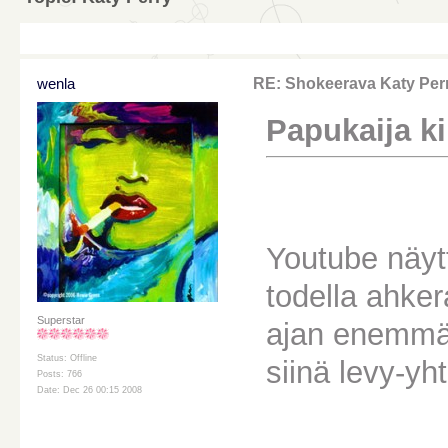
wenla
RE: Shokeerava Katy Per
Papukaija kir
Youtube näytt
todella ahke
Superstar
ajan enemmän
Status: Offline
siinä levy-yh
Posts: 766
Date: Dec 26 00:15 2008