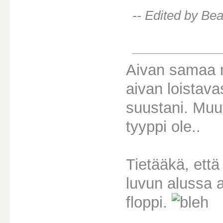
-- Edited by Be
Aivan samaa mie
aivan loistava
suustani. Muu
tyyppi ole..
Tietääkä, että
luvun alussa 
floppi.