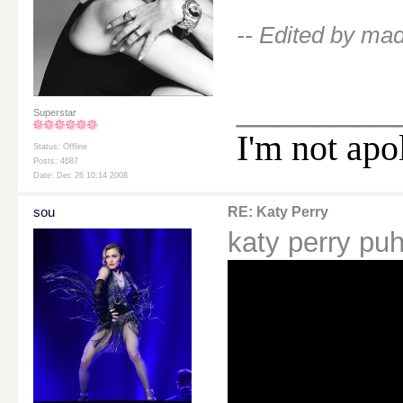
-- Edited by ma
________
Superstar
I'm not apo
Status: Offline
Posts: 4687
Date: Dec 26 10:14 2008
sou
RE: Katy Perry
katy perry p