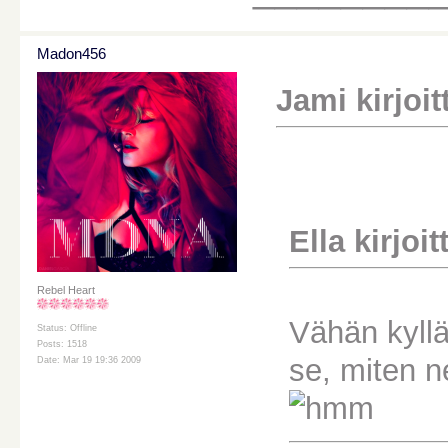
Madon456
Jami kirjoitt
Ella kirjoitt
Rebel Heart
Vähän kyll
Status: Offline
Posts: 1518
se, miten n
Date: Mar 19 19:36 2009