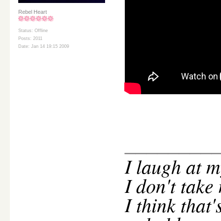
Rebel Heart
Status: Offline
Posts: 2011
Date: Jan 14 19:15 2009
________
I
laugh at m
I don't take
I think that