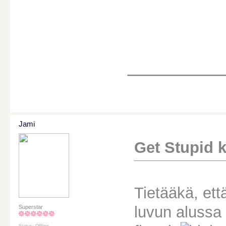
________
Jami
Get Stupid ki
Tietääkä, ett
luvun alussa
Superstar