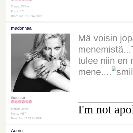
Status: Offline
Posts: 878
Date: Jan 17 01:44 2009
madonnaali
Mä voisin jo
menemistä...
tulee niin en
mene....
________
Superstar
I'm not apo
Status: Offline
Posts: 4687
Date: Jan 17 08:34 2009
Acorn