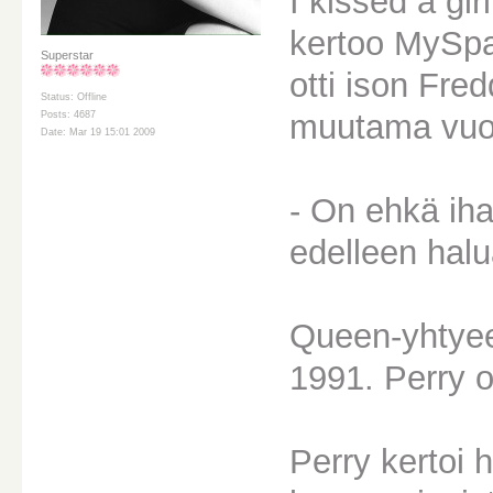
I kissed a gir
kertoo MySpa
Superstar
otti ison Fre
Status: Offline
muutama vuos
Posts: 4687
Date: Mar 19 15:01 2009
- On ehkä iha
edelleen halu
Queen-yhtyeen
1991. Perry o
Perry kertoi 