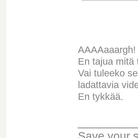
AAAAaaargh
En tajua mitä 
Vai tuleeko se
ladattavia vid
En tykkää.
________
Save your sou