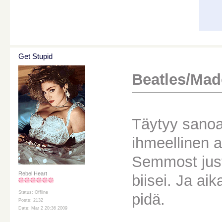
Get Stupid
Beatles/Mado
Täytyy sanoa 
ihmeellinen ar
Semmost just 
Rebel Heart
biisei. Ja aik
Status: Offline
pidä.
Posts: 2132
Date: Mar 2 20:36 2009