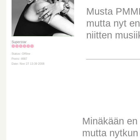
Musta PMMP 
mutta nyt en 
niitten musii
Superstar
Status: Offline
Posts: 4687
Date: Nov 27 13:39 2008
Minäkään en 
mutta nytkun 