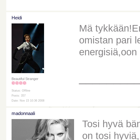
Heidi
Mä tykkään!En
omistan pari l
energisiä,oon 
________
Beautiful Stranger
Status: Offline
Posts: 357
Date: Nov 15 10:36 2008
madonnaali
Tosi hyvä bän
on tosi hyviä