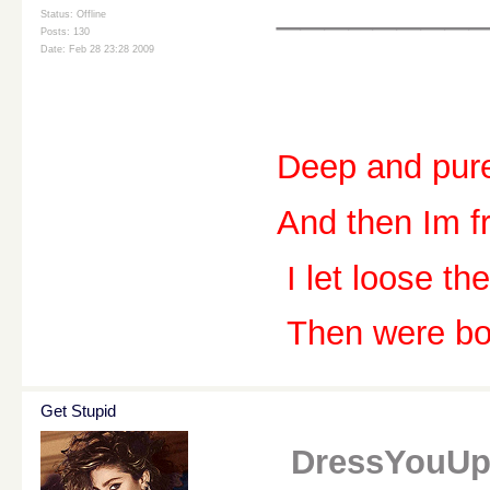
________
Status: Offline
Posts: 130
Date: Feb 28 23:28 2009
Deep and pure
And then Im fr
I let loose t
Then were bot
Get Stupid
DressYouUp 7