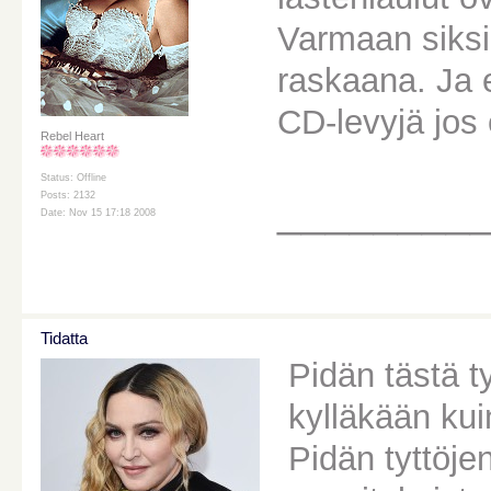
Varmaan siksi 
raskaana. Ja 
CD-levyjä jos 
Rebel Heart
Status: Offline
________
Posts: 2132
Date: Nov 15 17:18 2008
Tidatta
Pidän tästä ty
kylläkään kui
Pidän tyttöje