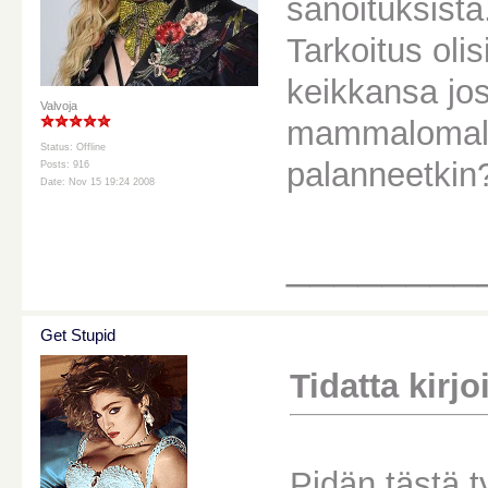
sanoituksista
Tarkoitus ol
keikkansa jo
Valvoja
mammalomalta
Status: Offline
palanneetkin
Posts: 916
Date: Nov 15 19:24 2008
________
Get Stupid
Tidatta kirjoi
Pidän tästä t