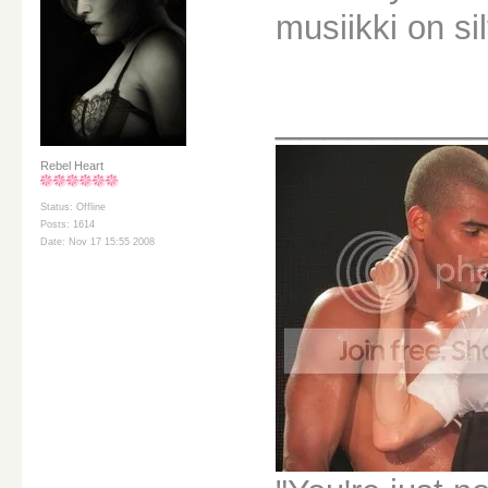
musiikki on si
________
Rebel Heart
Status: Offline
Posts: 1614
Date: Nov 17 15:55 2008