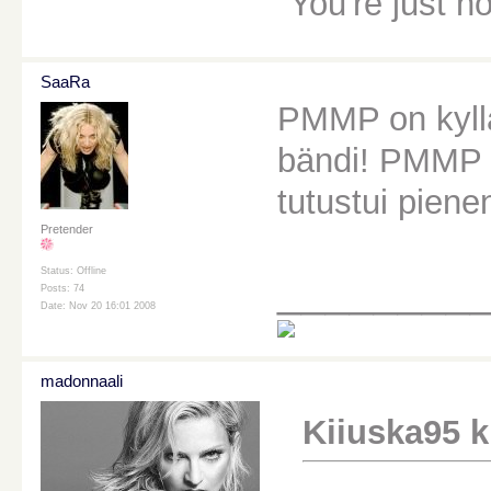
"You're just n
SaaRa
PMMP on kyllä
bändi! PMMP o
tutustui piene
Pretender
Status: Offline
________
Posts: 74
Date: Nov 20 16:01 2008
madonnaali
Kiiuska95 ki