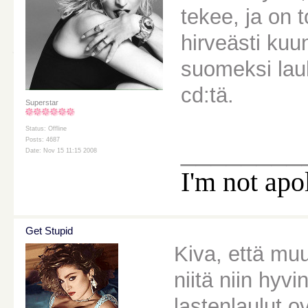
tekee, ja on 
hirveästi ku
suomeksi laul
cd:tä.
Superstar
Status: Offline
Posts: 4687
________
Date: Nov 15 11:15 2008
I'm not apo
Get Stupid
Kiva, että mu
niitä niin hyvi
lastenlaulut o