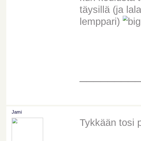
täysillä (ja l
lemppari)
________
Jami
Tykkään tosi p