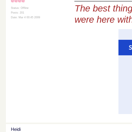
The best thing
Status: Offline
Posts: 201
were here wit
Date: Mar 4 00:45 2009
Heidi