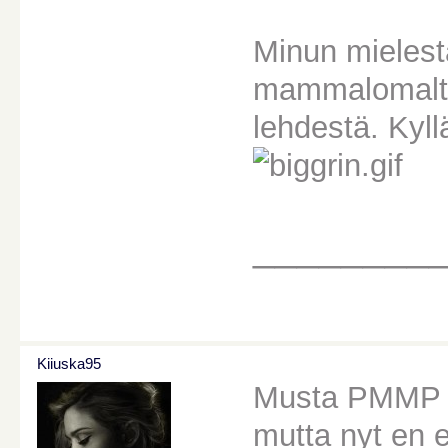
Minun mielest
mammalomalta.
lehdestä. Kyl
________
Kiiuska95
Musta PMMP on
mutta nyt en en