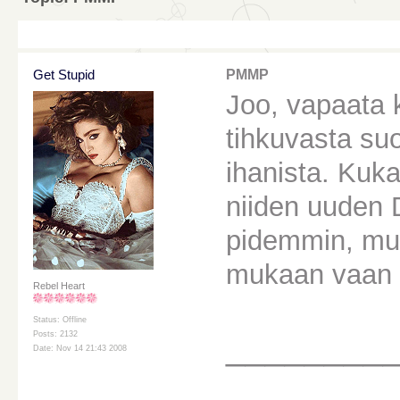
Get Stupid
PMMP
Joo, vapaata 
tihkuvasta su
ihanista. Kuk
niiden uuden 
pidemmin, mutt
mukaan vaan
Rebel Heart
Status: Offline
________
Posts: 2132
Date: Nov 14 21:43 2008