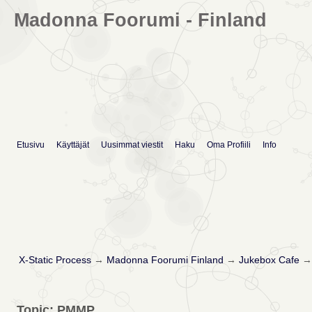
Madonna Foorumi - Finland
Etusivu
Käyttäjät
Uusimmat viestit
Haku
Oma Profiili
Info
X-Static Process
→
Madonna Foorumi Finland
→
Jukebox Cafe
Topic: PMMP