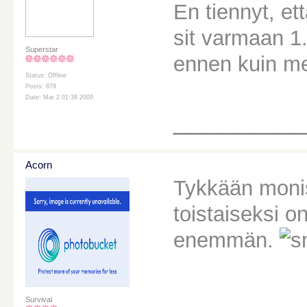
En tiennyt, et
sit varmaan 1
Superstar
ennen kuin m
Status: Offline
Posts: 878
Date: Mar 2 01:38 2009
________
Acorn
Tykkään monis
toistaiseksi o
enemmän.
________
Survival