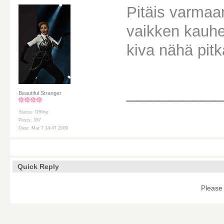
Pitäis varmaa
vaikken kauhee
kiva nähä pitk
________
Beautiful Stranger
Status: Offline
Posts: 357
Date: Mar 7 14:47 2009
Quick Reply
Please 