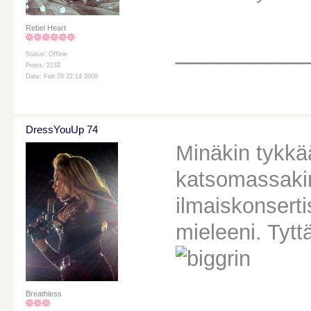
Rebel Heart
________
Status: Offline
Posts: 2132
Date: Feb 28 22:14 2009
DressYouUp 74
Minäkin tykkä
katsomassakin
ilmaiskonserti
mieleeni. Tytt
Breathless