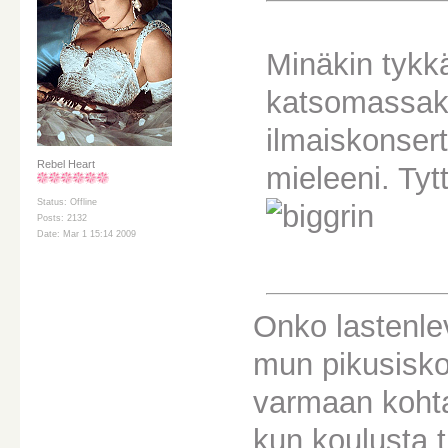
Minäkin tykk
katsomassaki
ilmaiskonsert
Rebel Heart
mieleeni. Tyt
Status: Offline
Posts: 2132
Date: Mar 1 15:14 2009
Onko lastenle
mun pikusisko 
varmaan kohta
kun koulusta t