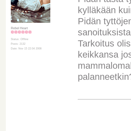
kylläkään kui
Pidän tyttöje
Rebel Heart
sanoituksista
Status: Offline
Tarkoitus ol
Posts: 2132
Date: Nov 15 22:04 2008
keikkansa jo
mammalomalta
palanneetkin