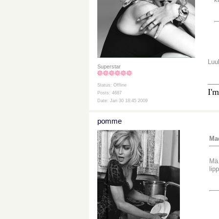
Luul
Superstar
__
Status: Offline
I'm
Posts: 4687
Date: Jan 30 18:45 2009
pomme
Mad
Mä 
lip