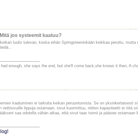
Mitä jos systeemit kaatuu?
 keikan luulis tulevan, koska eihän Springsteeninkään keikkaa peruttu, mutta
tiedä...
_______________
 had enough, she says the end, but she'll come back,she knows it then, A chance
emien kaatuminen ei tarkoita keikan peruuntumista. Se on yksinkertaisesti s
 nettisivuille lippuja ostamaan, sivut kuormittuu, niitten kapasiteetti ei riitä s
tääkseni saa odotella vähän aikaa, että sivut taas toimii ja pääsee ostamaan l
_______________
log!