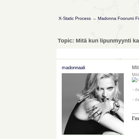
X-Static Process
→
Madonna Foorumi Fi
Topic: Mitä kun lipunmyynti k
madonnaali
Mi
Mit
-- E
-- E
__
I'm