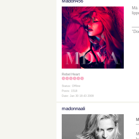
Madon456
Mä 
lip
__
"Do
Rebel Heart
Status: Offline
Posts: 1518
Date: Jan 30 18:43 2009
madonnaali
M
M
k