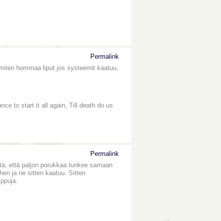
Permalink
 miten hommaa liput jos systeemit kaatuu,
 to start it all again, Till death do us
Permalink
itä, että paljon porukkaa tunkee samaan
iihen ja ne sitten kaatuu. Sitten
ippuja.