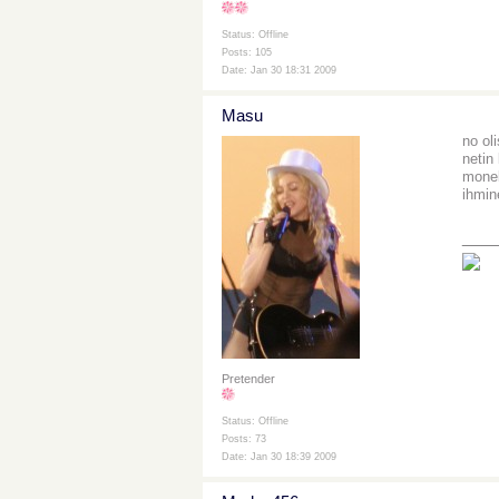
Status: Offline
Posts: 105
Date: Jan 30 18:31 2009
Masu
no ol
netin
monel
ihmin
___
Pretender
Status: Offline
Posts: 73
Date: Jan 30 18:39 2009