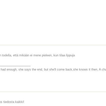
n todella, että mikään ei mene pieleen, kun tilaa lippuja
_______________
 had enough, she says the end, but she'll come back,she knows it then, A chance
os tiedosta kaikki!