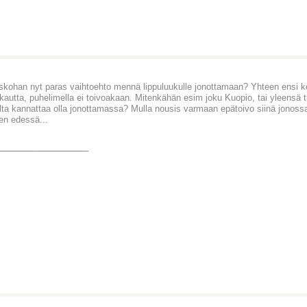
iskohan nyt paras vaihtoehto mennä lippuluukulle jonottamaan? Yhteen ensi kesä
 kautta, puhelimella ei toivoakaan. Mitenkähän esim joku Kuopio, tai yleens
ta kannattaa olla jonottamassa? Mulla nousis varmaan epätoivo siinä jonossa
en edessä...
_______________