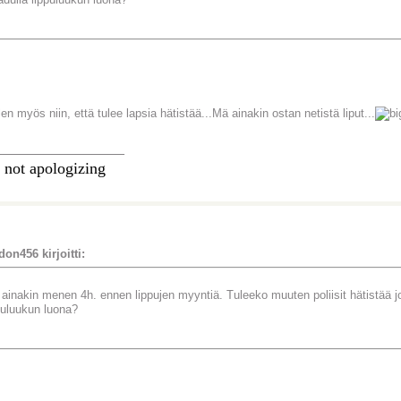
en myös niin, että tulee lapsia hätistää...Mä ainakin ostan netistä liput...
________________
 not apologizing
on456 kirjoitti:
ainakin menen 4h. ennen lippujen myyntiä. Tuleeko muuten poliisit hätistää
puluukun luona?