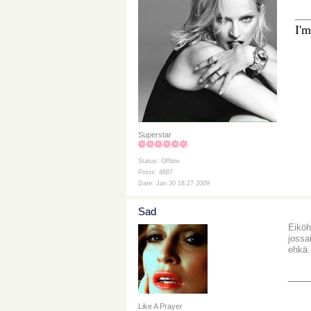
__
I'm
Superstar
Status: Offline
Posts: 4687
Date: Jan 30 18:27 2009
Sad
Eiköh
jossa
ehkä.
___
Like A Prayer