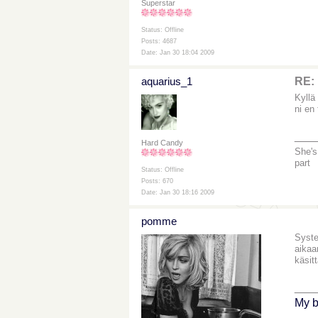
Superstar
Status: Offline
Posts: 4687
Date: Jan 30 18:04 2009
aquarius_1
RE: 
Kyllä
ni en 
___
Hard Candy
She's
part
Status: Offline
Posts: 670
Date: Jan 30 18:16 2009
pomme
Syste
aikaan
käsit
___
My b