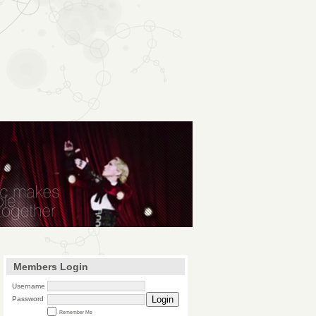
Members Login
Username
Login
Password
Remember Me