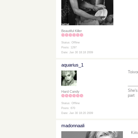
Beautiful Killer
Status: Offline
Posts: 1297
Date: Jan 30 18:18 2009
aquarius_1
Toivo
___
She's
Hard Candy
part
Status: Offline
Posts: 670
Date: Jan 30 18:20 2009
madonnaali
Kiit