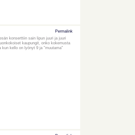
Permalink
n konserttiin sain lipun juuri ja juuri
ä tuonkokoiset kaupungit, onko kokemusta
 kun kello on lyönyt 9 ja "muutama"