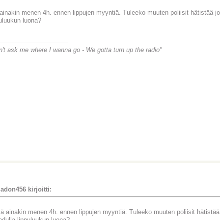
ainakin menen 4h. ennen lippujen myyntiä. Tuleeko muuten poliisit hätistää 
puluukun luona?
________________
n't ask me where I wanna go -
We gotta turn up the radio"
adon456 kirjoitti:
ä ainakin menen 4h. ennen lippujen myyntiä. Tuleeko muuten poliisit hätist
adulla lippuluukun luona?