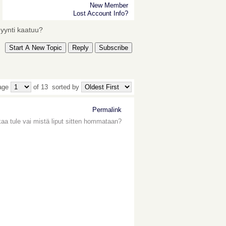
New Member
Lost Account Info?
yynti kaatuu?
Start A New Topic
Reply
Subscribe
age
of 13
sorted by
Permalink
aa tule vai mistä liput sitten hommataan?