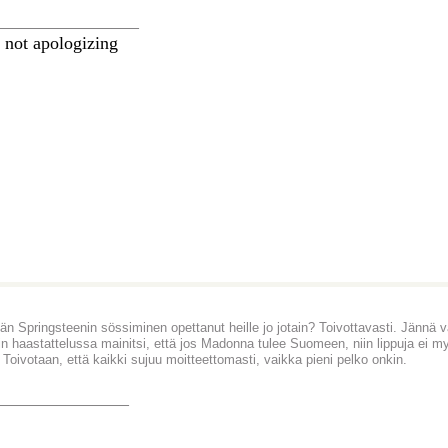
________________
 not apologizing
än Springsteenin sössiminen opettanut heille jo jotain? Toivottavasti. Jännä 
in haastattelussa mainitsi, että jos Madonna tulee Suomeen, niin lippuja ei m
 Toivotaan, että kaikki sujuu moitteettomasti, vaikka pieni pelko onkin.
_______________