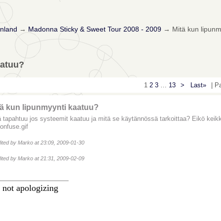
nland
→
Madonna Sticky & Sweet Tour 2008 - 2009
→
Mitä kun lipunm
aatuu?
1
2
3
…
13
>
Last»
| P
tä kun lipunmyynti kaatuu?
ä tapahtuu jos systeemit kaatuu ja mitä se käytännössä tarkoittaa? Eikö keikk
dited by Marko at 23:09, 2009-01-30
dited by Marko at 21:31, 2009-02-09
________________
 not apologizing