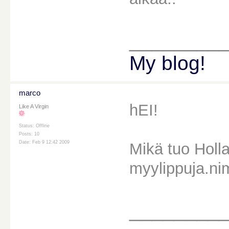
________
My blog!
marco
hEI!
Like A Virgin
Status: Offline
Posts: 10
Date: Feb 9 12:42 2009
Mikä tuo Hollan
myylippuja.ni
________