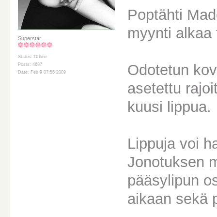
Poptähti Mado
myynti alkaa
Superstar
Status: Offline
Odotetun kov
Posts: 4687
Date: Feb 9 07:55 2009
asetettu rajo
kuusi lippua.
Lippuja voi h
Jonotuksen mi
pääsylipun os
aikaan sekä p