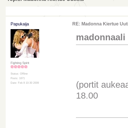
Papukaija
RE: Madonna Kiertue Uuti
madonnaali k
Fighting Spirit
Status: Offline
Posts: 1671
(portit aukea
Date: Feb 8 10:30 2009
18.00