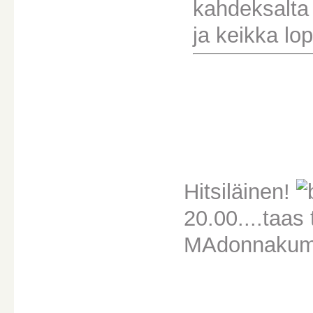
kahdeksalta
ja keikka lo
Hitsiläinen!
20.00....taas 
MAdonnaku
________