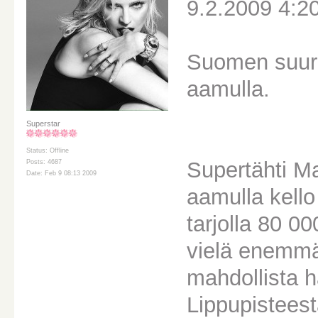
9.2.2009 4:2
Suomen suuri
aamulla.
Superstar
Status: Offline
Supertähti Ma
Posts: 4687
Date: Feb 9 08:13 2009
aamulla kello
tarjolla 80 0
vielä enemmä
mahdollista 
Lippupisteest