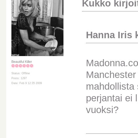
Kukko kirjoit
Hanna Iris ki
Madonna.com
Beautiful Killer
Manchester 
Status: Offline
Posts: 1297
mahdollista 
Date: Feb 9 12:35 2009
perjantai ei
vuoksi?