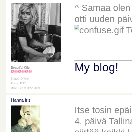
^ Samaa olen 
otti uuden päiv
T
________
My blog!
Beautiful Killer
Status: Offline
Posts: 1297
Date: Feb 9 11:52 2009
Hanna Iris
Itse tosin epäi
4. päivä Talli