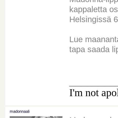
kappaletta o
Helsingissä 6
Lue maanantai
tapa saada l
________
I'm not apo
madonnaali