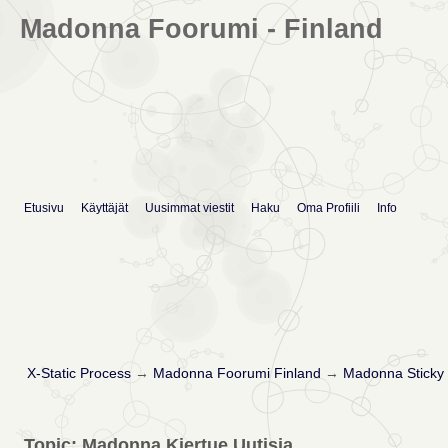
Madonna Foorumi - Finland
Etusivu
Käyttäjät
Uusimmat viestit
Haku
Oma Profiili
Info
X-Static Process
→
Madonna Foorumi Finland
→
Madonna Sticky 
Topic: Madonna Kiertue Uutisia