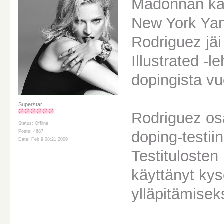
Madonnan kan
New York Yan
Rodriguez jäi
Illustrated -
dopingista v
Superstar
Rodriguez osa
Status: Offline
doping-testiin
Posts: 4687
Date: Feb 9 08:21 2009
Testitulosten
käyttänyt kys
ylläpitämiseks