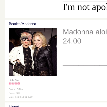
I'm not apo
Beatles/Madonna
Madonna aloit
24.00
________
Little Star
Status: Offline
Posts: 320
Date: Feb 8 13:51 2009
kilonet