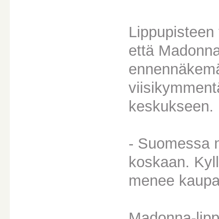
Lippupisteen 
että Madonna
ennennäkemät
viisikymment
keskukseen.
- Suomessa nä
koskaan. Kyll
menee kaupa
Madonna-lipp