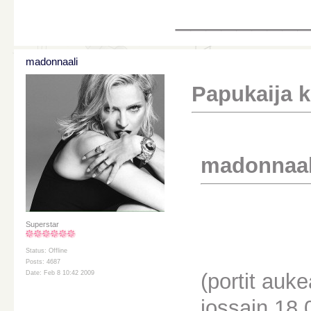
________
madonnaali
Papukaija ki
madonnaali 
Superstar
Status: Offline
Posts: 4687
(portit auke
Date: Feb 8 10:42 2009
jossain 18.