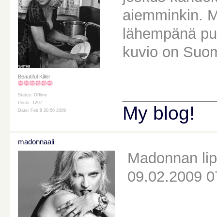
aiemminkin. M
lähempänä pu
kuvio on Suo
Beautiful Killer
________
Status: Offline
Posts: 1297
My blog!
Date: Feb 8 20:56 2009
madonnaali
Madonnan lipu
09.02.2009 0