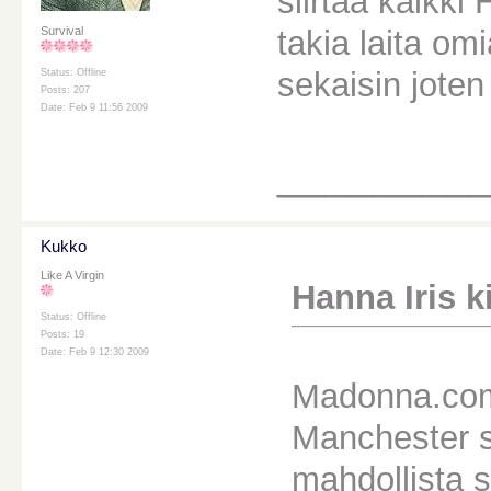
siirtää kaikk
takia laita omi
Survival
sekaisin joten 
Status: Offline
Posts: 207
Date: Feb 9 11:56 2009
________
Kukko
Like A Virgin
Hanna Iris kir
Status: Offline
Posts: 19
Date: Feb 9 12:30 2009
Madonna.comi
Manchester s
mahdollista s