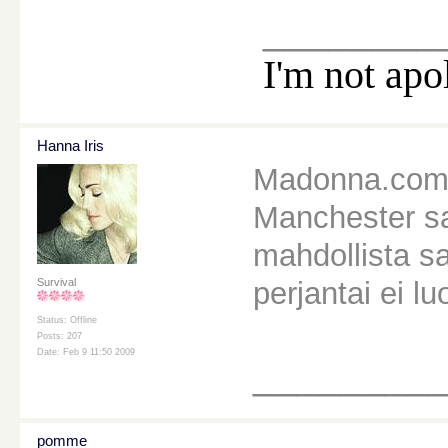
________
I'm not apo
Hanna Iris
Madonna.comis
Manchester sa
mahdollista sa
perjantai ei l
Survival
Status: Offline
Posts: 207
Date: Feb 9 11:50 2009
________
pomme