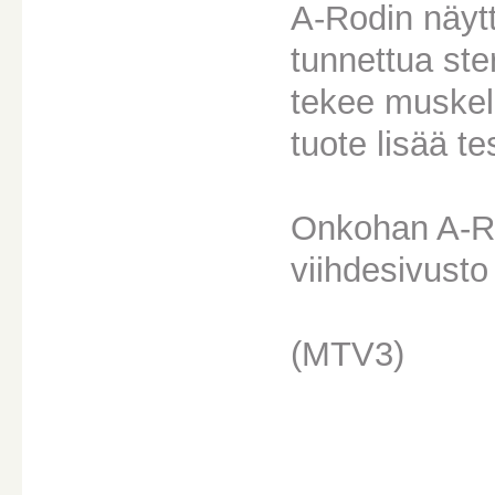
A-Rodin näytt
tunnettua ste
tekee muskele
tuote lisää t
Onkohan A-Ro
viihdesivusto
(MTV3)