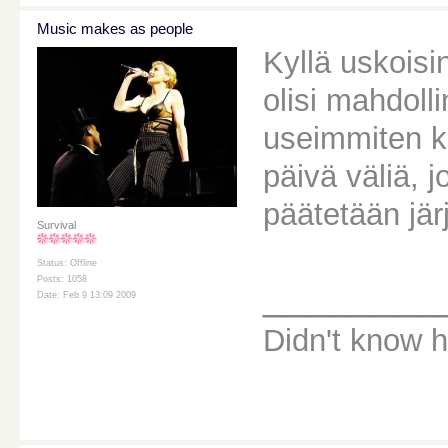
Music makes as people
Kyllä uskoisi
olisi mahdol
useimmiten k
päivä väliä, j
päätetään jär
Survival
Status: Offline
Posts: 1058
________
Date: Feb 9 13:09 2009
Didn't know ho