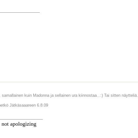
_______________
 samallainen kuin Madonna ja sellainen ura kiinnostaa...:) Tai sitten näytteliä.
etkö Jätkäsaaareen 6.8.09
________________
 not apologizing