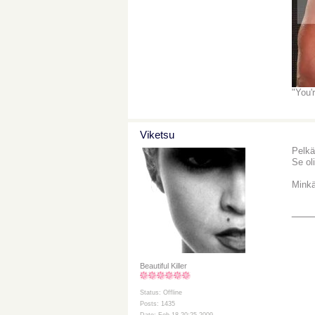
"You'
Viketsu
Pelkä
Se ol
Minkä
___
Beautiful Killer
Status: Offline
Posts: 1435