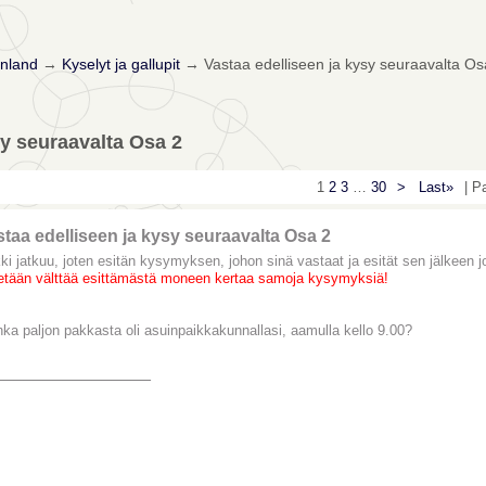
nland
→
Kyselyt ja gallupit
→
Vastaa edelliseen ja kysy seuraavalta Os
sy seuraavalta Osa 2
1
2
3
…
30
>
Last»
| P
taa edelliseen ja kysy seuraavalta Osa 2
kki jatkuu, joten esitän kysymyksen, johon sinä vastaat ja esität sen jälkee
tetään välttää esittämästä moneen kertaa samoja kysymyksiä!
nka paljon pakkasta oli asuinpaikkakunnallasi, aamulla kello 9.00?
________________