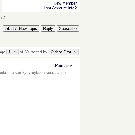
New Member
Lost Account Info?
a 2
Start A New Topic
Reply
Subscribe
age
of 30
sorted by
Permalink
n jonkun toisen kysymyksen seuraavalle.
-