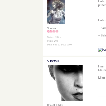
Heh p
pitäe
Heh m
-- Edi
Survival
-- Edi
Status: Offline
Posts: 202
___
Date: Feb 19 14:01 2009
Viketsu
Hmm..
Mä nu
Mikä 
___
Beautiful Killer