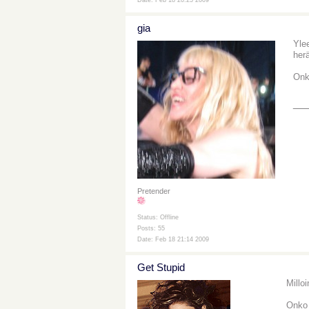
Date: Feb 18 20:25 2009
gia
Ylee
her
Onk
__
Pretender
Status: Offline
Posts: 55
Date: Feb 18 21:14 2009
Get Stupid
Millo
Onko 