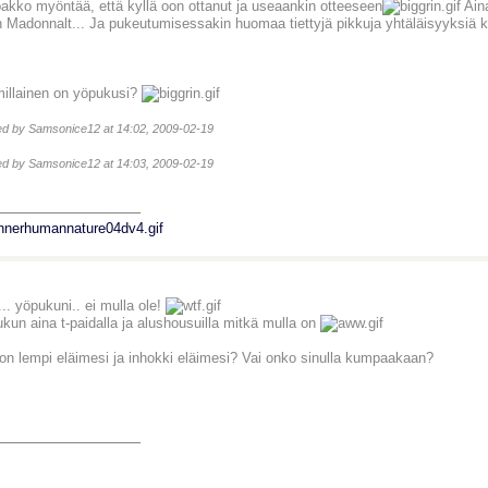
akko myöntää, että kyllä oon ottanut ja useaankin otteeseen
Aina
n Madonnalt... Ja pukeutumisessakin huomaa tiettyjä pikkuja yhtäläisyyksiä 
illainen on yöpukusi?
ted by Samsonice12 at 14:02, 2009-02-19
ted by Samsonice12 at 14:03, 2009-02-19
_______________
. yöpukuni.. ei mulla ole!
kun aina t-paidalla ja alushousuilla mitkä mulla on
on lempi eläimesi ja inhokki eläimesi? Vai onko sinulla kumpaakaan?
_______________