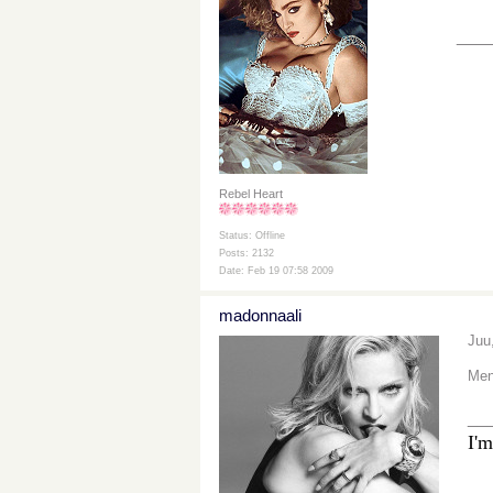
___
Rebel Heart
Status: Offline
Posts: 2132
Date: Feb 19 07:58 2009
madonnaali
Juu,
Men
__
I'm