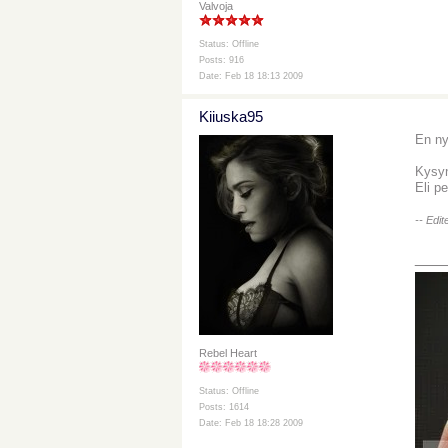
Valvoja
Status: Offline
Posts: 916
Date: Feb 18 18:13 2009
Kiiuska95
En nyt
Kysyn
Eli p
-- Edi
___
Rebel Heart
Status: Offline
Posts: 1614
Date: Feb 18 18:28 2009