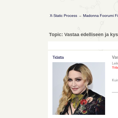
X-Static Process
→
Madonna Foorumi Fi
Topic: Vastaa edelliseen ja ky
Tidatta
Vas
Lei
Yri
Kui
__