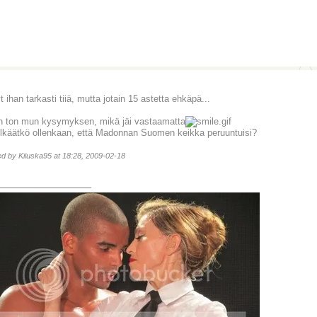
 ihan tarkasti tiiä, mutta jotain 15 astetta ehkäpä...
 ton mun kysymyksen, mikä jäi vastaamatta
elkäätkö ollenkaan, että Madonnan Suomen keikka peruuntuisi?
ted by Kiiuska95 at 18:28, 2009-02-18
_______________