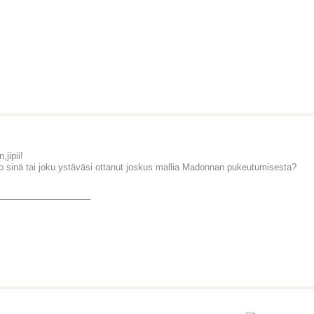
jipii!
o sinä tai joku ystäväsi ottanut joskus mallia Madonnan pukeutumisesta?
_______________