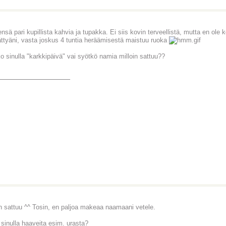
nsä pari kupillista kahvia ja tupakka. Ei siis kovin terveellistä, mutta en ol
ättyäni, vasta joskus 4 tuntia heräämisestä maistuu ruoka
o sinulla "karkkipäivä" vai syötkö namia milloin sattuu??
________________
in sattuu ^^ Tosin, en paljoa makeaa naamaani vetele.
sinulla haaveita esim. urasta?