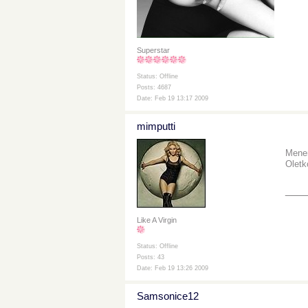
Superstar
Status: Offline
Posts: 4687
Date: Feb 19 13:17 2009
mimputti
Menen,
Oletk
___
Like A Virgin
Status: Offline
Posts: 43
Date: Feb 19 13:26 2009
Samsonice12