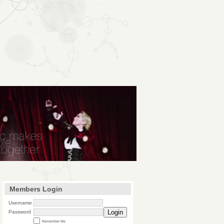
Members Login
Username
Login
Password
Remember Me