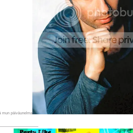
ä mun päiväunelma
_______________