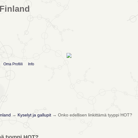
Finland
Oma Profiili
Info
nland
→
Kyselyt ja gallupit
→
Onko edellisen linkittämä tyyppi HOT?
ämä tyyppi HOT?