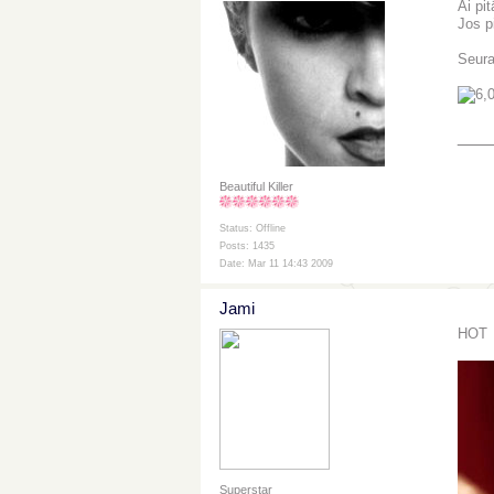
Ai pi
Jos p
Seura
___
Beautiful Killer
Status: Offline
Posts: 1435
Date: Mar 11 14:43 2009
Jami
HOT
Superstar