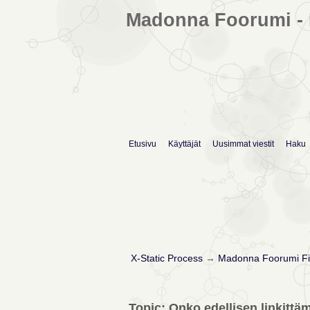
Madonna Foorumi - 
Etusivu
Käyttäjät
Uusimmat viestit
Haku
X-Static Process
→
Madonna Foorumi Fi
Topic: Onko edellisen linkitt