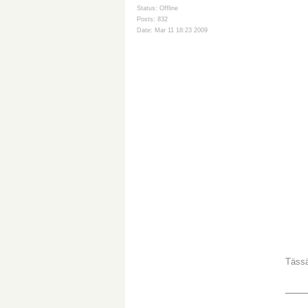
Status: Offline
Posts: 832
Date: Mar 11 18:23 2009
Täss
___