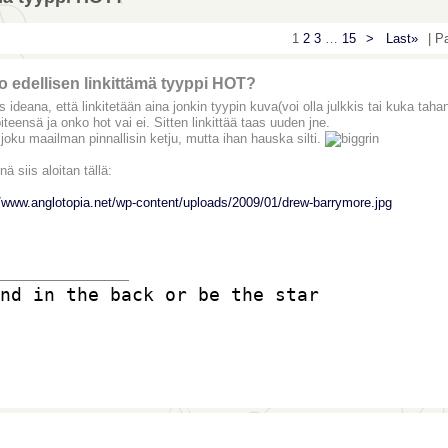
1
2
3
…
15
>
Last»
| P
 edellisen linkittämä tyyppi HOT?
iis ideana, että linkitetään aina jonkin tyypin kuva(voi olla julkkis tai kuka t
iteensä ja onko hot vai ei. Sitten linkittää taas uuden jne.
joku maailman pinnallisin ketju, mutta ihan hauska silti.
nä siis aloitan tällä:
//www.anglotopia.net/wp-content/uploads/2009/01/drew-barrymore.jpg
_______________
nd in the back or be the star