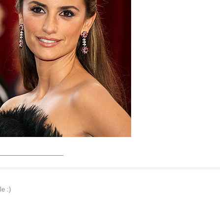
_______________
le :)