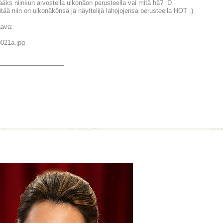
tääks niinkun arvostella ulkonäon perusteella vai mitä hä? :D
itää niin on ulkonäkönsä ja näyttelijä lahojojensa perusteella HOT :)
ava:
_______________