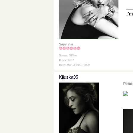
__
I'm
Superstar
Status: Offline
Posts: 4687
Date: Mar 11 15:31 2009
Kiiuska95
Pitää
___