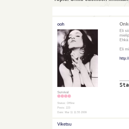
ooh
Onko
Eli s
mielip
Ehkä 
Eli mi
http:
___
Sta
Survival
Status: Offline
Posts: 223
Date: Mar 11 11:55 2009
Viketsu