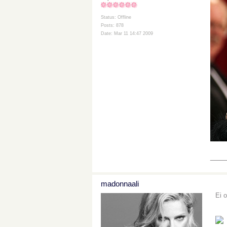
Status: Offline
Posts: 878
Date: Mar 11 14:47 2009
___
madonnaali
Ei o