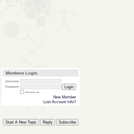
Members Login
Username
Login
Password
Remember Me
New Member
Lost Account Info?
Start A New Topic
Reply
Subscribe