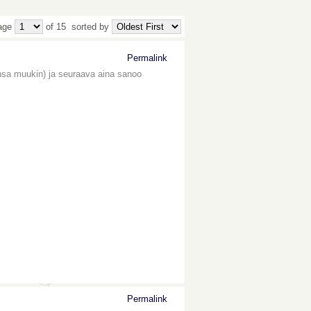
age
of 15
sorted by
Permalink
ahansa muukin) ja seuraava aina sanoo
Permalink