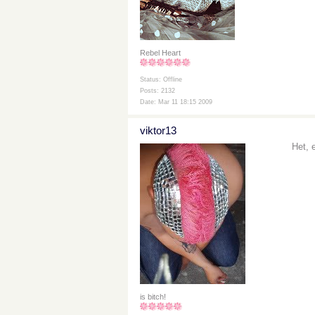
Rebel Heart
Status: Offline
Posts: 2132
Date: Mar 11 18:15 2009
viktor13
Het, 
is bitch!