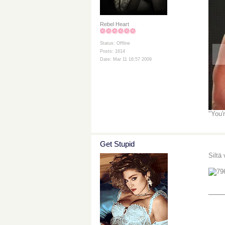
Rebel Heart
Status: Offline
Posts: 1614
Date: Mar 11 16:57 2009
"You'
Get Stupid
Siltä 
___