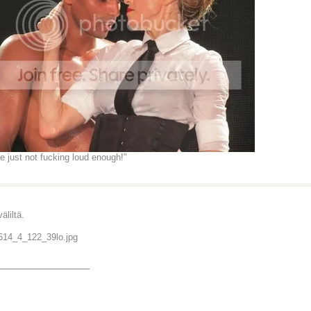
re just not fucking loud enough!"
väliltä.
_______________